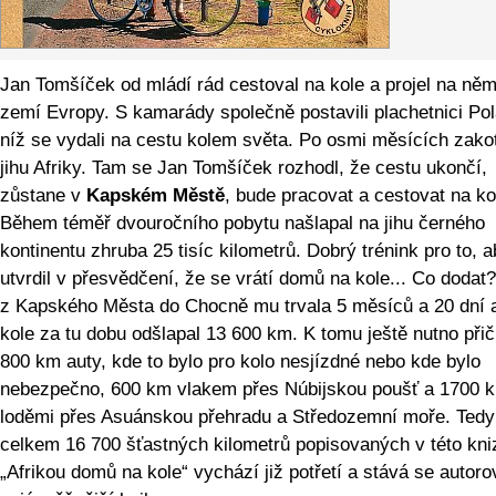
Jan Tomšíček od mládí rád cestoval na kole a projel na ně
zemí Evropy. S kamarády společně postavili plachetnici Pol
níž se vydali na cestu kolem světa. Po osmi měsících zakot
jihu Afriky. Tam se Jan Tomšíček rozhodl, že cestu ukončí,
zůstane v
Kapském Městě
, bude pracovat a cestovat na ko
Během téměř dvouročního pobytu našlapal na jihu černého
kontinentu zhruba 25 tisíc kilometrů. Dobrý trénink pro to, 
utvrdil v přesvědčení, že se vrátí domů na kole... Co dodat
z Kapského Města do Chocně mu trvala 5 měsíců a 20 dní 
kole za tu dobu odšlapal 13 600 km. K tomu ještě nutno přič
800 km auty, kde to bylo pro kolo nesjízdné nebo kde bylo
nebezpečno, 600 km vlakem přes Núbijskou poušť a 1700 
loděmi přes Asuánskou přehradu a Středozemní moře. Tedy
celkem 16 700 šťastných kilometrů popisovaných v této kni
„Afrikou domů na kole“ vychází již potřetí a stává se autor