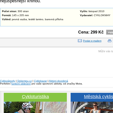
nejúspěšnější knihou.
Počet stran:
300 stran
Vyšlo:
listopad 2010
Formát:
145 x 205 mm
Vydavatel:
CYKLOKNIHY
Vzhled:
pevná vazba, lesklé lamino, barevná příloha
Cena: 299 Kč
Poslat e-mailem
Může vás ta
Cyklozájezdy
|
Dokempu.cz
|
Cyklobazar
|
Aktivni dovolená
Perfektní
funkční oblečení
pro vaše sportovní aktivity, od značky Moira.
Cykloturistika
Městská cyklis