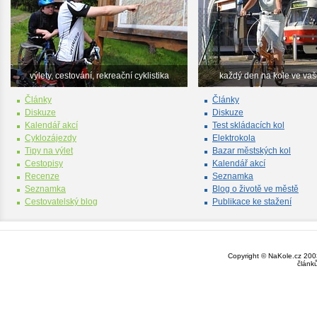
výlety, cestování, rekreační cyklistika
každý den na kole ve va
Články
Články
Diskuze
Diskuze
Kalendář akcí
Test skládacích kol
Cyklozájezdy
Elektrokola
Tipy na výlet
Bazar městských kol
Cestopisy
Kalendář akcí
Recenze
Seznamka
Seznamka
Blog o životě ve městě
Cestovatelský blog
Publikace ke stažení
Copyright © NaKole.cz 2003
článk