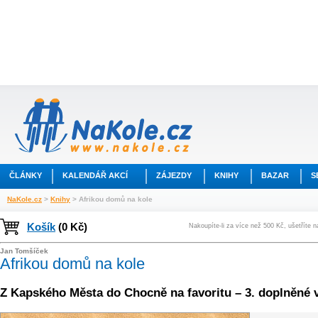
ČLÁNKY
KALENDÁŘ AKCÍ
ZÁJEZDY
KNIHY
BAZAR
S
NaKole.cz
>
Knihy
> Afrikou domů na kole
Košík
(0 Kč)
Nakoupíte-li za více než 500 Kč, ušetříte 
Jan Tomšíček
Afrikou domů na kole
Z Kapského Města do Chocně na favoritu – 3. doplněné 