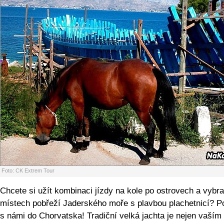
Foto: CK Extrem Tour
Chcete si užít kombinaci jízdy na kole po ostrovech a vybr
místech pobřeží Jaderského moře s plavbou plachetnicí? P
s námi do Chorvatska! Tradiční velká jachta je nejen vaším