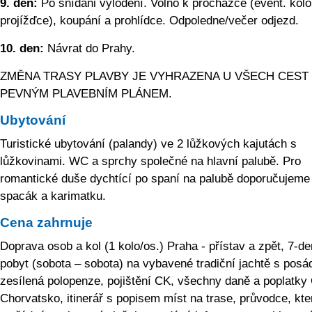
9. den:
Po snídani vylodění. Volno k procházce (event. kolo
projížďce), koupání a prohlídce. Odpoledne/večer odjezd.
10. den:
Návrat do Prahy.
ZMĚNA TRASY PLAVBY JE VYHRAZENA U VŠECH CEST
PEVNÝM PLAVEBNÍM PLÁNEM.
Ubytování
Turistické ubytování (palandy) ve 2 lůžkových kajutách s
lůžkovinami. WC a sprchy společné na hlavní palubě. Pro
romantické duše dychtící po spaní na palubě doporučujeme
spacák a karimatku.
Cena zahrnuje
Doprava osob a kol (1 kolo/os.) Praha - přístav a zpět, 7-de
pobyt (sobota – sobota) na vybavené tradiční jachtě s posá
zesílená polopenze, pojištění CK, všechny daně a poplatky
Chorvatsko, itinerář s popisem míst na trase, průvodce, kte