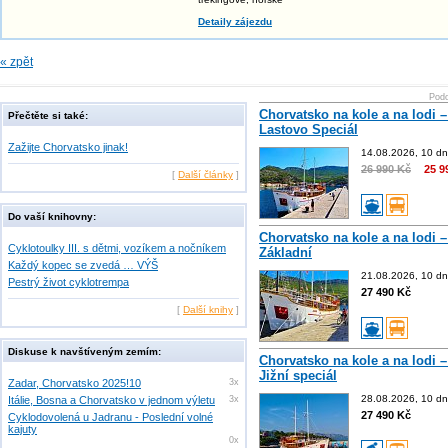
Detaily zájezdu
« zpět
Podo
Chorvatsko na kole a na lodi –
Přečtěte si také:
Lastovo Speciál
Zažijte Chorvatsko jinak!
14.08.2026, 10 dn
26 990 Kč
25 9
[
Další články
]
Do vaší knihovny:
Chorvatsko na kole a na lodi –
Cyklotoulky III. s dětmi, vozíkem a nočníkem
Základní
Každý kopec se zvedá … VÝŠ
21.08.2026, 10 dn
Pestrý život cyklotrempa
27 490 Kč
[
Další knihy
]
Diskuse k navštíveným zemím:
Chorvatsko na kole a na lodi –
Jižní speciál
Zadar, Chorvatsko 2025!10
3x
28.08.2026, 10 dn
Itálie, Bosna a Chorvatsko v jednom výletu
3x
27 490 Kč
Cyklodovolená u Jadranu - Poslední volné
kajuty
0x