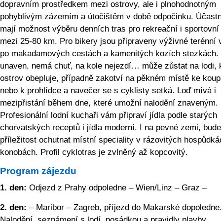
dopravním prostředkem mezi ostrovy, ale i plnohodnotným
pohyblivým zázemím a útočištěm v době odpočinku. Účastn
mají možnost výběru denních tras pro rekreační i sportovní
mezi 25-80 km. Pro bikery jsou připraveny výživné terénní 
po makadamových cestách a kamenitých kozích stezkách. 
unaven, nemá chuť, na kole nejezdí… může zůstat na lodi, 
ostrov obepluje, případně zakotví na pěkném místě ke koup
nebo k prohlídce a navečer se s cyklisty setká. Loď mívá i
mezipřistání během dne, které umožní nalodění znaveným.
Profesionální lodní kuchaři vám připraví jídla podle starých
chorvatských receptů i jídla moderní. I na pevné zemi, bude
příležitost ochutnat místní speciality v rázovitých hospůdká
konobách. Profil cyklotras je zvlněný až kopcovitý.
Program zájezdu
1. den:
Odjezd z Prahy odpoledne – Wien/Linz – Graz –
2. den:
– Maribor – Zagreb, příjezd do Makarské dopoledne
Nalodění, seznámení s lodí, posádkou a pravidly plavby.