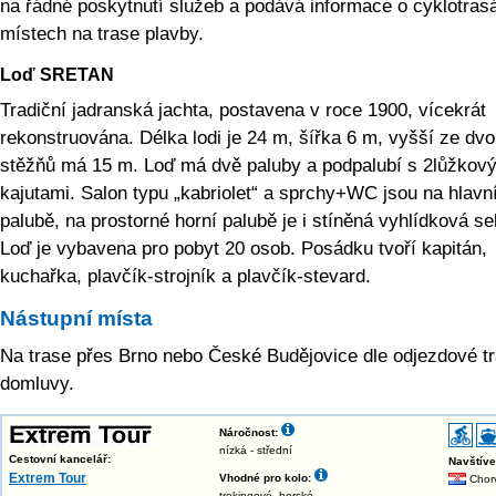
na řádné poskytnutí služeb a podává informace o cyklotras
místech na trase plavby.
Loď SRETAN
Tradiční jadranská jachta, postavena v roce 1900, vícekrát
rekonstruována. Délka lodi je 24 m, šířka 6 m, vyšší ze dv
stěžňů má 15 m. Loď má dvě paluby a podpalubí s 2lůžkov
kajutami. Salon typu „kabriolet“ a sprchy+WC jsou na hlavn
palubě, na prostorné horní palubě je i stíněná vyhlídková s
Loď je vybavena pro pobyt 20 osob. Posádku tvoří kapitán,
kuchařka, plavčík-strojník a plavčík-stevard.
Nástupní místa
Na trase přes Brno nebo České Budějovice dle odjezdové t
domluvy.
Náročnost:
nízká - střední
Cestovní kancelář:
Navštív
Extrem Tour
Vhodné pro kolo:
Chor
trekingové, horské