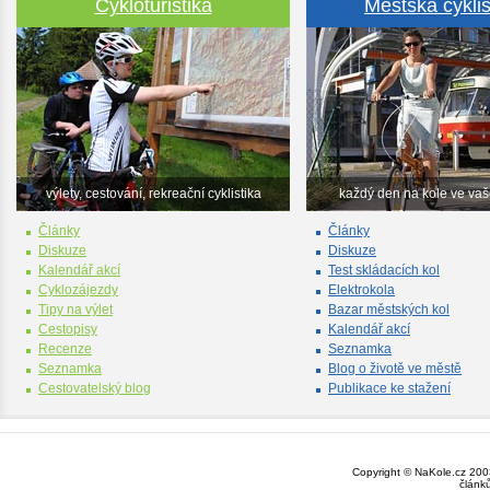
Cykloturistika
Městská cyklis
výlety, cestování, rekreační cyklistika
každý den na kole ve va
Články
Články
Diskuze
Diskuze
Kalendář akcí
Test skládacích kol
Cyklozájezdy
Elektrokola
Tipy na výlet
Bazar městských kol
Cestopisy
Kalendář akcí
Recenze
Seznamka
Seznamka
Blog o životě ve městě
Cestovatelský blog
Publikace ke stažení
Copyright © NaKole.cz 2003
článk