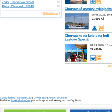
Zadar, Chorvatsko 2024/9
0x
Rijeka, Chorvatsko 2024/9
0x
Chorvatské ostrovy cyklojacht
[
Další diskuse
]
28.08.2026, 10 d
21 900 Kč
Chorvatsko na kole a na lodi –
Lastovo Speciál
04.09.2026, 10 dn
27 490 Kč
[
Dal
Cyklozájezdy
|
Dokempu.cz
|
Cyklobazar
|
Aktivni dovolená
Perfektní
funkční oblečení
pro vaše sportovní aktivity, od značky Moira.