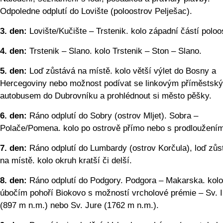
Odpoledne odplutí do Lovište (poloostrov Pelješac).
3. den:
Lovište/Kučište – Trstenik. kolo západní částí poloo
4. den:
Trstenik – Slano. kolo Trstenik – Ston – Slano.
5. den:
Loď zůstává na místě. kolo větší výlet do Bosny a
Hercegoviny nebo možnost podívat se linkovým příměstsk
autobusem do Dubrovníku a prohlédnout si město pěšky.
6. den:
Ráno odplutí do Sobry (ostrov Mljet). Sobra –
Polače/Pomena. kolo po ostrově přímo nebo s prodloužením
7. den:
Ráno odplutí do Lumbardy (ostrov Korčula), loď zůs
na místě. kolo okruh kratší či delší.
8. den:
Ráno odplutí do Podgory. Podgora – Makarska. kolo
úbočím pohoří Biokovo s možností vrcholové prémie – Sv. Il
(897 m n.m.) nebo Sv. Jure (1762 m n.m.).