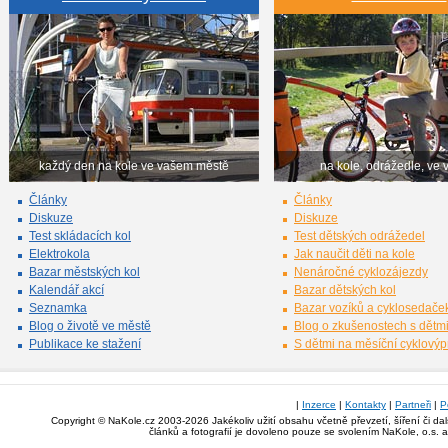
každý den na kole ve vašem městě
na kole, odrážedle, ve 
Články
Články
Diskuze
Diskuze
Test skládacích kol
Test dětských odrážedel
Elektrokola
Jak naučit děti na kole
Bazar městských kol
Nenáročné cyklozájezdy
Kalendář akcí
Bazar dětských kol
Seznamka
Bazar vozíků a cyklosedače
Blog o životě ve městě
Blog o zkušenostech s dětm
Publikace ke stažení
S dětmi na měsíční cyklový
|
Inzerce
|
Kontakty
|
Partneři
|
P
Copyright © NaKole.cz 2003-2026 Jakékoliv užití obsahu včetně převzetí, šíření či da
článků a fotografií je dovoleno pouze se svolením NaKole, o.s. 