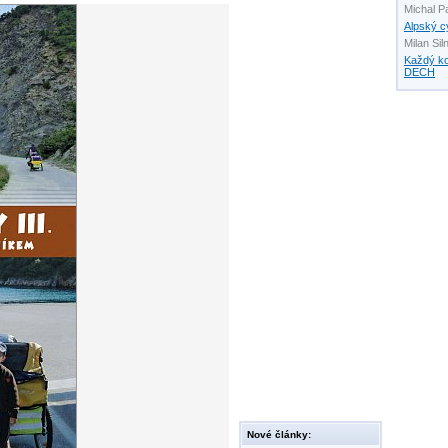
Michal P
Alpský c
Milan Sil
Každý k
DECH
Nové články: