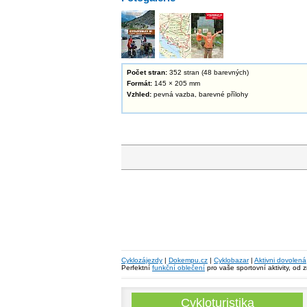
Počet stran:
352 stran (48 barevných)
Formát:
145 × 205 mm
Vzhled:
pevná vazba, barevné přílohy
Cyklozájezdy
|
Dokempu.cz
|
Cyklobazar
|
Aktivni dovolená
Perfektní
funkční oblečení
pro vaše sportovní aktivity, od 
Cykloturistika