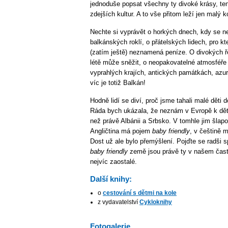
jednoduše popsat všechny ty divoké krásy, te
zdejších kultur. A to vše přitom leží jen malý 
Nechte si vyprávět o horkých dnech, kdy se n
balkánských roklí, o přátelských lidech, pro kt
(zatím ještě) neznamená peníze. O divokých ř
létě může sněžit, o neopakovatelné atmosféře
vyprahlých krajích, antických památkách, azu
víc je totiž Balkán!
Hodně lidí se diví, proč jsme tahali malé děti
Ráda bych ukázala, že neznám v Evropě k děte
než právě Albánii a Srbsko. V tomhle jim šlap
Angličtina má pojem
baby friendly
, v češtině 
Dost už ale bylo přemýšlení. Pojďte se radši s
baby friendly
země jsou právě ty v našem čas
nejvíc zaostalé.
Další knihy:
o
cestování s dětmi na kole
z vydavatelství
Cykloknihy
Fotogalerie