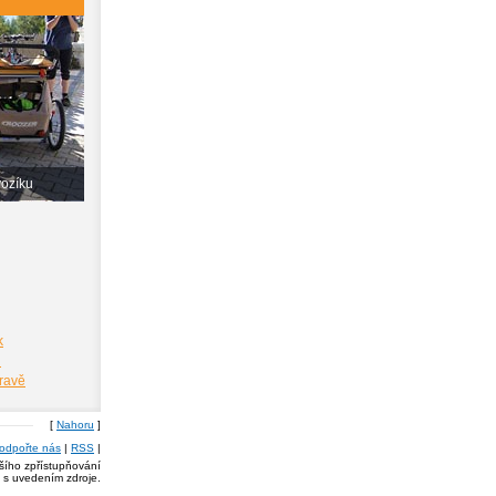
vozíku
k
i
pravě
[
Nahoru
]
odpořte nás
|
RSS
|
lšího zpřístupňování
a s uvedením zdroje.