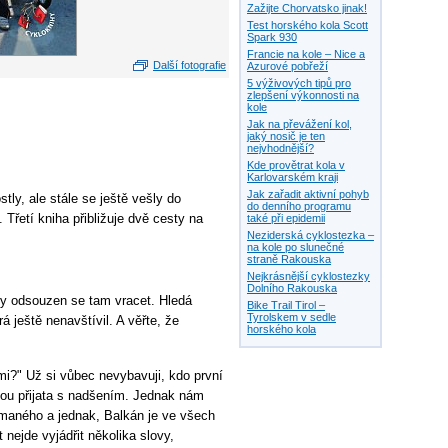
Zažijte Chorvatsko jinak!
Test horského kola Scott
Spark 930
Francie na kole – Nice a
Další fotografie
Azurové pobřeží
5 výživových tipů pro
zlepšení výkonnosti na
kole
Jak na převážení kol,
jaký nosič je ten
nejvhodnější?
Kde provětrat kola v
Karlovarském kraji
Jak zařadit aktivní pohyb
tly, ale stále se ještě vešly do
do denního programu
řetí kniha přibližuje dvě cesty na
také při epidemii
Neziderská cyklostezka –
na kole po slunečné
straně Rakouska
Nejkrásnější cyklostezky
Dolního Rakouska
dy odsouzen se tam vracet. Hledá
Bike Trail Tirol –
Tyrolskem v sedle
rá ještě nenavštívil. A věřte, že
horského kola
tmi?" Už si vůbec nevybavuji, kdo první
anou přijata s nadšením. Jednak nám
maného a jednak, Balkán je ve všech
 nejde vyjádřit několika slovy,