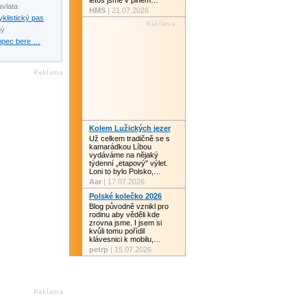
letos jsme v plném…
avlata
HMS
| 21.07.2026
yklistický pas
ný
opec bere …
Kolem Lužických jezer
Už celkem tradičně se s
kamarádkou Líbou
vydáváme na nějaký
týdenní „etapový" výlet.
Loni to bylo Polsko,…
Aar
| 17.07.2026
Polské kolečko 2026
Blog původně vznikl pro
rodinu aby věděli kde
zrovna jsme. I jsem si
kvůli tomu pořídil
klávesnici k mobilu,…
petrp
| 15.07.2026