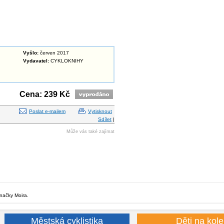
Vyšlo:
červen 2017
Vydavatel:
CYKLOKNIHY
Cena: 239 Kč
Poslat e-mailem
Vytisknout
Sdílet
|
Může vás také zajímat
značky Moira.
Městská cyklistika
Děti na kole