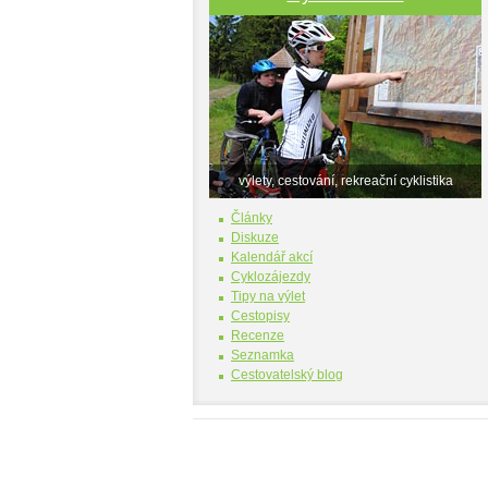
výlety, cestování, rekreační cyklistika
Články
Diskuze
Kalendář akcí
Cyklozájezdy
Tipy na výlet
Cestopisy
Recenze
Seznamka
Cestovatelský blog