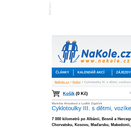
ČLÁNKY
KALENDÁŘ AKCÍ
ZÁJEZDY
NaKole.cz
>
Knihy
> Cyklotoulky III. s dětmi, vozíke
Košík
(0 Kč)
N
Markéta Hroudová a Luděk Zigáček
Cyklotoulky III. s dětmi, voz
7 000 kilometrů po Albánii, Bosně a Herceg
Chorvatsku, Kosovu, Maďarsku, Makedonii,