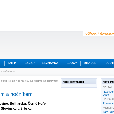
eShop, internetov
KNIHY
BAZAR
SEZNAMKA
BLOGY
DISKUSE
SOUT
m a nočníkem
akoupíte-li za více než 500 Kč, ušetříte na poštovném
Nejprodávanější:
Nové titu
Jiří Štekl
Rozhled
íkem a nočníkem
2019
Jiří Bou
ovině, Bulharsku, Černé Hoře,
Poutnick
Michal P
 Slovinsku a Srbsku
Tam, kde