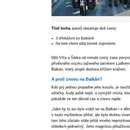
Třetí kniha
autorů obsahuje dvě cesty:
S dřívkáčem po Balkáně
Na kole všemi státy bývalé Jugoslávie
Děti Víťa a Šárka od minulé cesty zase povyros
přívěsného vozíku taženého tatínkem Luďkem. T
Balkán, který projeli doslova křížem krážem.
A proč znovu na Balkán?
Kdo prý jednou propadne jeho kouzlu, je navž
silničky, kudy ještě nejel, a vymýšlí místa, kte
pokaždé se ten důvod zas a znovu najde.
„Jaké by to asi bylo vrátit se na Balkán i s dě
s touto myšlenkou přišel, ale byla druhou str
tam toho zůstalo stále ještě mnoho neprozkou
ohledech jedinečný. Jeho magickou přitažlivost