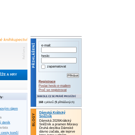
é knihkupectví
e-mail:
heslo:
zapamatovat
ĚŽE A HRY
Registrace
Poslat heslo e-mailem
Proč se registrovat
ly:
168
cyklistů (
5
přihlášených)
novým rájem
Dámská Králický
Sněžník
da
Dámská 2026Králický
ý deník
Sněžník a pramen Moravy
avlata
Druhá desítka Dámské
dávno začala, ale teprve
 cesty končí