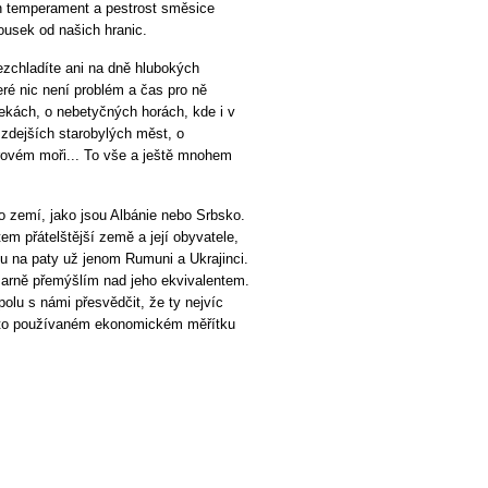
n temperament a pestrost směsice
kousek od našich hranic.
ezchladíte ani na dně hlubokých
eré nic není problém a čas pro ně
ekách, o nebetyčných horách, kde i v
 zdejších starobylých měst, o
rovém moři... To vše a ještě mnohem
 do zemí, jako jsou Albánie nebo Srbsko.
m přátelštější země a její obyvatele,
ou na paty už jenom Rumuni a Ukrajinci.
marně přemýšlím nad jeho ekvivalentem.
polu s námi přesvědčit, že ty nejvíc
to používaném ekonomickém měřítku