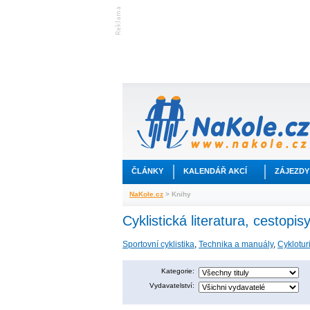
ČLÁNKY
KALENDÁŘ AKCÍ
ZÁJEZDY
NaKole.cz
> Knihy
Cyklistická literatura, cestopi
Sportovní cyklistika
,
Technika a manuály
,
Cykloturi
Kategorie:
Vydavatelství: