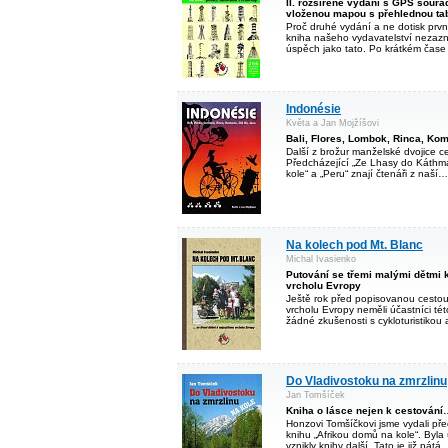
II. rozšířené vydání s GPS souřa
vloženou mapou s přehlednou ta
Proč druhé vydání a ne dotisk prv
kniha našeho vydavatelství nezaz
úspěch jako tato. Po krátkém čas
Indonésie
Květa a Jan Mojžíšovi
Bali, Flores, Lombok, Rinca, Komo
Další z brožur manželské dvojice c
Předcházející „Ze Lhasy do Káthm
kole“ a „Peru“ znají čtenáři z naší
Na kolech pod Mt. Blanc
Michal Ivasienko
Putování se třemi malými dětmi 
vrcholu Evropy
Ještě rok před popisovanou cestou
vrcholu Evropy neměli účastníci té
žádné zkušenosti s cykloturistiko
Do Vladivostoku na zmrzlinu
Jan Tomšíček
Kniha o lásce nejen k cestování
Honzovi Tomšíčkovi jsme vydali před
knihu „Afrikou domů na kole“. Byla
vznikly knihy další. Tato je již pát