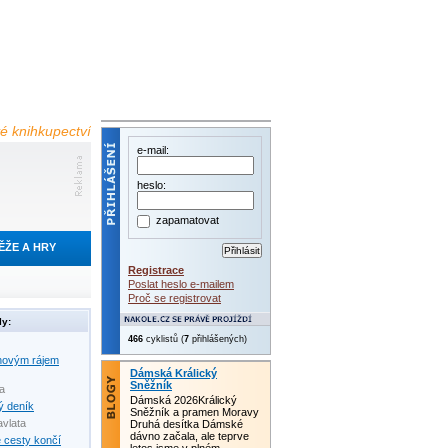
é knihkupectví
e-mail:
heslo:
zapamatovat
ĚŽE A HRY
Registrace
Poslat heslo e-mailem
Proč se registrovat
ly:
466
cyklistů (
7
přihlášených)
novým rájem
Dámská Králický
Sněžník
da
Dámská 2026Králický
ý deník
Sněžník a pramen Moravy
avlata
Druhá desítka Dámské
dávno začala, ale teprve
 cesty končí