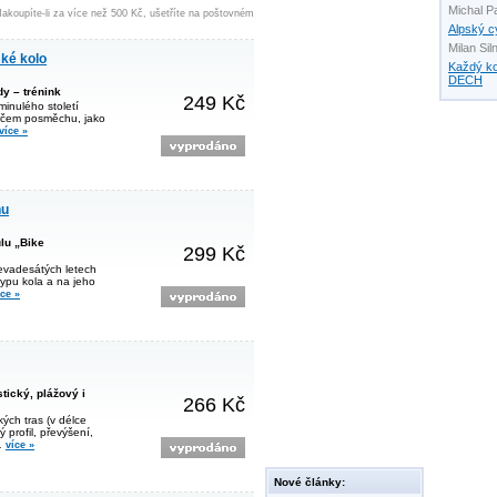
Michal P
akoupíte-li za více než 500 Kč, ušetříte na poštovném
Alpský c
Milan Sil
ké kolo
Každý k
DECH
dy – trénink
249 Kč
minulého století
erčem posměchu, jako
více »
nu
lu „Bike
299 Kč
evadesátých letech
typu kola a na jeho
íce »
tický, plážový i
266 Kč
ých tras (v délce
profil, převýšení,
…
více »
Nové články: