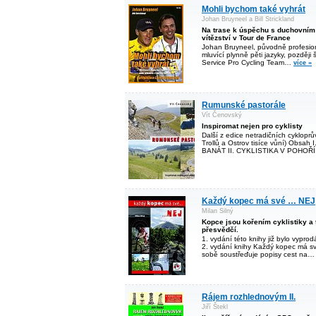
Mohli bychom také vyhrát
Johan Bruyneel a Bill Strickland
Na trase k úspěchu s duchovním
vítězství v Tour de France
Johan Bruyneel, původně profesioná
mluvící plynně pěti jazyky, později š
Service Pro Cycling Team…
více »
Rumunské pastorále
Vít Čenovský
Inspiromat nejen pro cyklisty
Další z edice netradičních cyklopr
Trollů a Ostrov tisíce vůní) Obs
BANÁT II. CYKLISTIKA V POHO
Každý kopec má své … NEJ
Milan Silný
Kopce jsou kořením cyklistiky a 
přesvědčí.
1. vydání této knihy již bylo vypro
2. vydání knihy Každý kopec má s
sobě soustřeďuje popisy cest na
Rájem rozhlednovým II.
Jiří Štekl