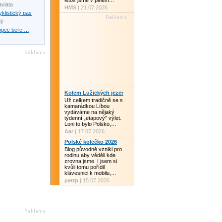
letos jsme v plném…
avlata
HMS
| 21.07.2026
yklistický pas
ný
opec bere …
Kolem Lužických jezer
Už celkem tradičně se s
kamarádkou Líbou
vydáváme na nějaký
týdenní „etapový" výlet.
Loni to bylo Polsko,…
Aar
| 17.07.2026
Polské kolečko 2026
Blog původně vznikl pro
rodinu aby věděli kde
zrovna jsme. I jsem si
kvůli tomu pořídil
klávesnici k mobilu,…
petrp
| 15.07.2026