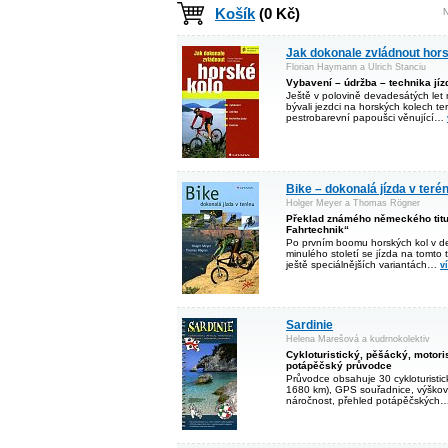
Košík
(0 Kč)
N
Jak dokonale zvládnout hors
Florian Haymann a Ulrich Stanciu
Vybavení – údržba – technika jíz
Ještě v polovině devadesátých let 
bývali jezdci na horských kolech t
pestrobarevní papoušci věnující…
Bike – dokonalá jízda v teré
Holger Meyer a Thomas Rögner
Překlad známého německého titu
Fahrtechnik“
Po prvním boomu horských kol v d
minulého století se jízda na tomto 
ještě speciálnějších variantách…
v
Sardinie
Helena Marešová a kudrnokolektiv
Cykloturistický, pěšácký, motoris
potápěčský průvodce
Průvodce obsahuje 30 cykloturistick
1680 km), GPS souřadnice, výškový 
náročnost, přehled potápěčských