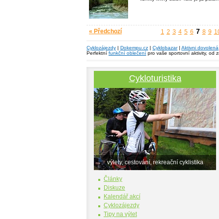
7
« Předchozí
1
2
3
4
5
6
8
9
1
Cyklozájezdy
|
Dokempu.cz
|
Cyklobazar
|
Aktivni dovolená
Perfektní
funkční oblečení
pro vaše sportovní aktivity, od 
Cykloturistika
výlety, cestování, rekreační cyklistika
Články
Diskuze
Kalendář akcí
Cyklozájezdy
Tipy na výlet