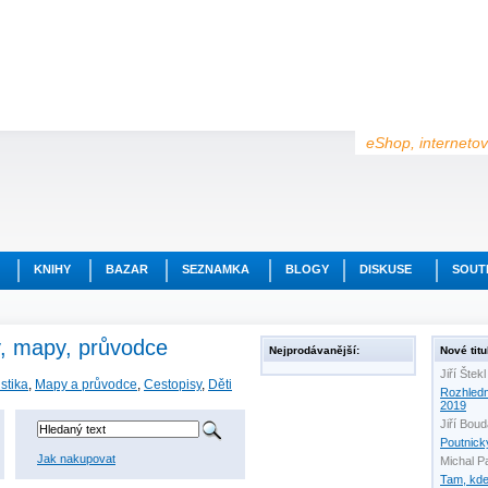
eShop, internetov
KNIHY
BAZAR
SEZNAMKA
BLOGY
DISKUSE
SOUT
sy, mapy, průvodce
Nejprodávanější:
Nové titu
Jiří Štekl
stika
,
Mapy a průvodce
,
Cestopisy
,
Děti
Rozhled
2019
Jiří Bou
Poutnick
Jak nakupovat
Michal P
Tam, kde