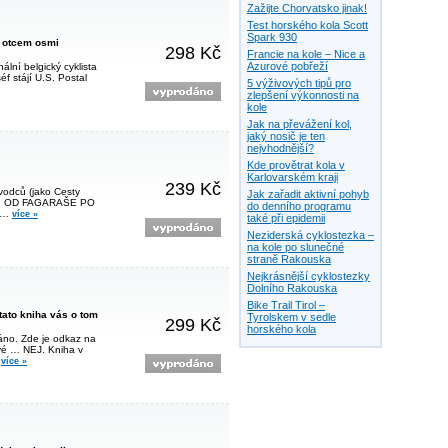
Zažijte Chorvatsko jinak!
Test horského kola Scott
Spark 930
 otcem osmi
298 Kč
Francie na kole – Nice a
Azurové pobřeží
lní belgický cyklista
éf stájí U.S. Postal
5 výživových tipů pro
zlepšení výkonnosti na
kole
Jak na převážení kol,
jaký nosič je ten
nejvhodnější?
Kde provětrat kola v
Karlovarském kraji
239 Kč
ůvodců (jako Cesty
Jak zařadit aktivní pohyb
ah I. OD FAGARAŠE PO
do denního programu
ŘÍ…
více »
také při epidemii
Neziderská cyklostezka –
na kole po slunečné
straně Rakouska
Nejkrásnější cyklostezky
Dolního Rakouska
Bike Trail Tirol –
tato kniha vás o tom
Tyrolskem v sedle
299 Kč
horského kola
dáno. Zde je odkaz na
vé … NEJ. Kniha v
…
více »