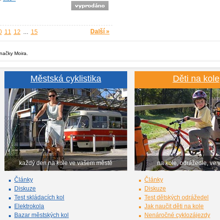
Další »
0
11
12
15
…
značky Moira.
Městská cyklistika
Děti na kole
každý den na kole ve vašem městě
na kole, odrážedle, ve 
Články
Články
Diskuze
Diskuze
Test skládacích kol
Test dětských odrážedel
Elektrokola
Jak naučit děti na kole
Bazar městských kol
Nenáročné cyklozájezdy