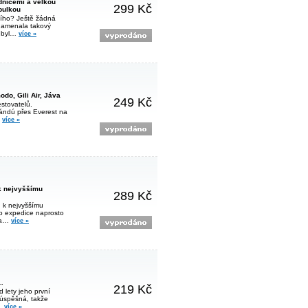
dnicemi a velkou
299 Kč
bulkou
ního? Ještě žádná
namenala takový
e byl…
více »
do, Gili Air, Jáva
249 Kč
estovatelů.
ándú přes Everest na
…
více »
k nejvyššímu
289 Kč
 k nejvyššímu
to expedice naprosto
u a…
více »
…
219 Kč
 lety jeho první
 úspěšná, takže
á…
více »