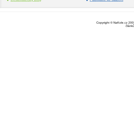
Copyright © NaKole.cz 2003
článk