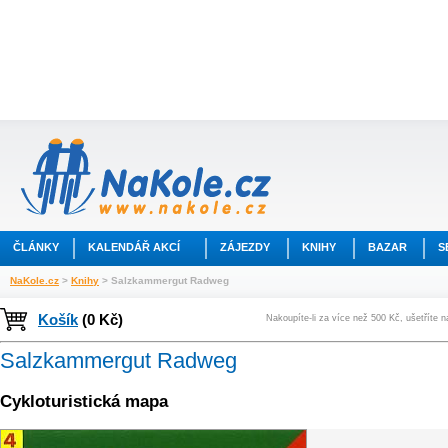
ČLÁNKY
KALENDÁŘ AKCÍ
ZÁJEZDY
KNIHY
BAZAR
S
NaKole.cz
>
Knihy
> Salzkammergut Radweg
Košík
(0 Kč)
Nakoupíte-li za více než 500 Kč, ušetříte 
Salzkammergut Radweg
Cykloturistická mapa