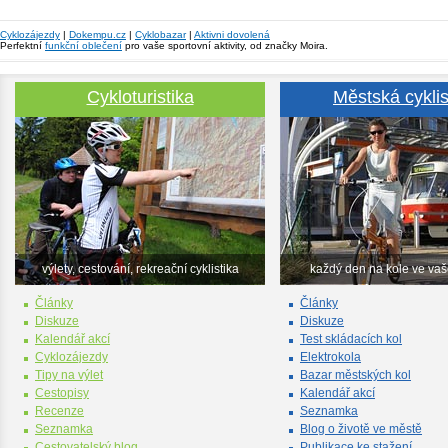
Cyklozájezdy
|
Dokempu.cz
|
Cyklobazar
|
Aktivni dovolená
Perfektní
funkční oblečení
pro vaše sportovní aktivity, od značky Moira.
Cykloturistika
Městská cyklis
výlety, cestování, rekreační cyklistika
každý den na kole ve va
Články
Články
Diskuze
Diskuze
Kalendář akcí
Test skládacích kol
Cyklozájezdy
Elektrokola
Tipy na výlet
Bazar městských kol
Cestopisy
Kalendář akcí
Recenze
Seznamka
Seznamka
Blog o životě ve městě
Cestovatelský blog
Publikace ke stažení