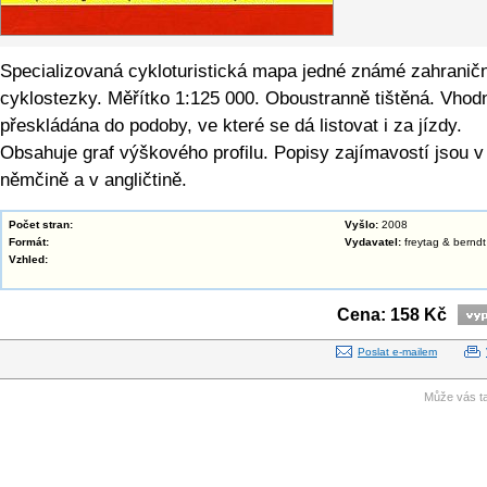
Specializovaná cykloturistická mapa jedné známé zahranič
cyklostezky. Měřítko 1:125 000. Oboustranně tištěná. Vhod
přeskládána do podoby, ve které se dá listovat i za jízdy.
Obsahuje graf výškového profilu. Popisy zajímavostí jsou v
němčině a v angličtině.
Počet stran:
Vyšlo:
2008
Formát:
Vydavatel:
freytag & berndt
Vzhled:
Cena: 158 Kč
Poslat e-mailem
Může vás ta