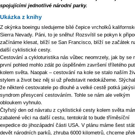
spojujícími jednotlivé národní parky.
Ukázka z knihy
Z okýnka boeingu sledujeme bílé čepice vrcholků kalifornsk
Sierra Nevady. Páni, to je sněhu! Rozsvítil se pokyn k připo
začínáme klesat, blíží se San Francisco, blíží se začátek n
další cyklistické cesty.
Cestování a cykloturistika nás vůbec neomrzely, jak by se 
první pohled mohlo zdát po úspěšném završení tříletého pu
kolem světa. Naopak – cestování na kole se stalo naším ži
stylem a život bez něj si už představit nedokážeme. Slýchal
že některé cestovatele po dlouhé a velké cestě potká jakýsi
syndrom přesycení cestováním. Tohle se nám ale velkým
obloukem vyhnulo.
Čtyřstý den od návratu z cyklistické cesty kolem světa mám
zabalené věci na další cestu, tentokrát to bude tříměsíční
expedice do jihozápadní části USA. V plánu máme šest stát
devět národních parků, zhruba 6000 kilometrů, chceme pře