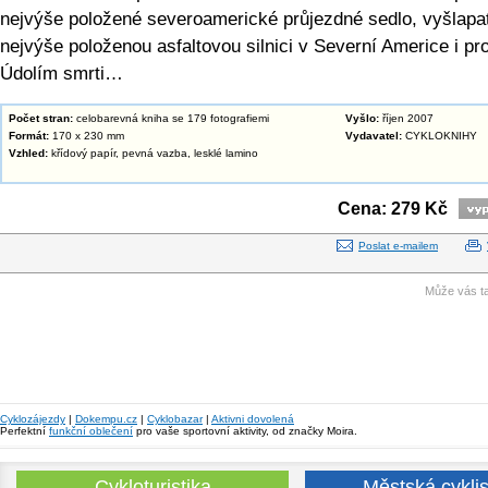
nejvýše položené severoamerické průjezdné sedlo, vyšlapa
nejvýše položenou asfaltovou silnici v Severní Americe i pro
Údolím smrti…
Počet stran:
celobarevná kniha se 179 fotografiemi
Vyšlo:
říjen 2007
Formát:
170 x 230 mm
Vydavatel:
CYKLOKNIHY
Vzhled:
křídový papír, pevná vazba, lesklé lamino
Cena: 279 Kč
Poslat e-mailem
Může vás ta
Cyklozájezdy
|
Dokempu.cz
|
Cyklobazar
|
Aktivni dovolená
Perfektní
funkční oblečení
pro vaše sportovní aktivity, od značky Moira.
Cykloturistika
Městská cyklis