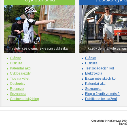
výlety, cestování, rekreační cyklistika
každý den na kole ve va
Články
Články
Diskuze
Diskuze
Kalendář akcí
Test skládacích kol
Cyklozájezdy
Elektrokola
Tipy na výlet
Bazar městských kol
Cestopisy
Kalendář akcí
Recenze
Seznamka
Seznamka
Blog o životě ve městě
Cestovatelský blog
Publikace ke stažení
Copyright © NaKole.cz 2003
článk