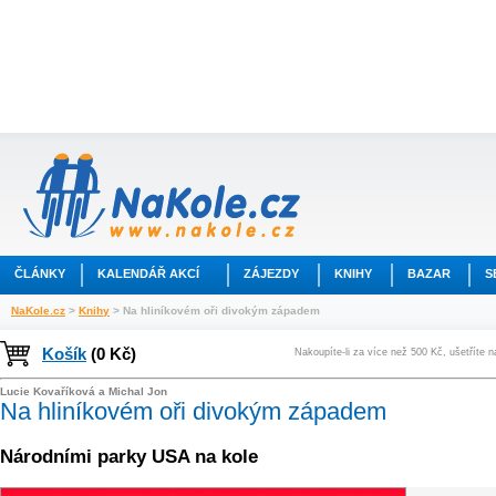
ČLÁNKY
KALENDÁŘ AKCÍ
ZÁJEZDY
KNIHY
BAZAR
S
NaKole.cz
>
Knihy
> Na hliníkovém oři divokým západem
Košík
(0 Kč)
Nakoupíte-li za více než 500 Kč, ušetříte 
Lucie Kovaříková a Michal Jon
Na hliníkovém oři divokým západem
Národními parky USA na kole