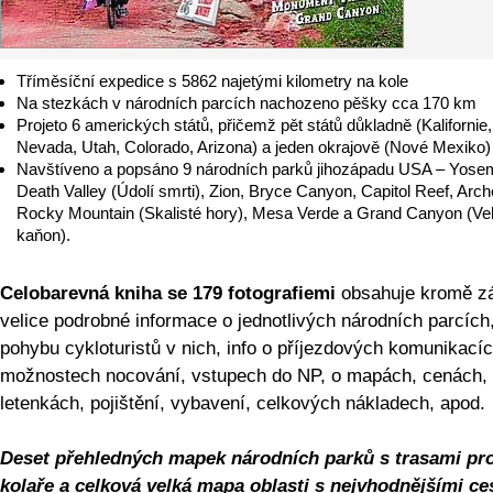
Tříměsíční expedice s 5862 najetými kilometry na kole
Na stezkách v národních parcích nachozeno pěšky cca 170 km
Projeto 6 amerických států, přičemž pět států důkladně (Kalifornie,
Nevada, Utah, Colorado, Arizona) a jeden okrajově (Nové Mexiko)
Navštíveno a popsáno 9 národních parků jihozápadu USA – Yosem
Death Valley (Údolí smrti), Zion, Bryce Canyon, Capitol Reef, Arch
Rocky Mountain (Skalisté hory), Mesa Verde a Grand Canyon (Ve
kaňon).
Celobarevná kniha se 179 fotografiemi
obsahuje kromě zá
velice podrobné informace o jednotlivých národních parcích
pohybu cykloturistů v nich, info o příjezdových komunikacíc
možnostech nocování, vstupech do NP, o mapách, cenách,
letenkách, pojištění, vybavení, celkových nákladech, apod.
Deset přehledných mapek národních parků s trasami pr
kolaře a celková velká mapa oblasti s nejvhodnějšími ce