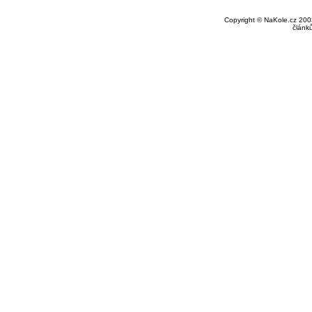
Copyright © NaKole.cz 2003
článk