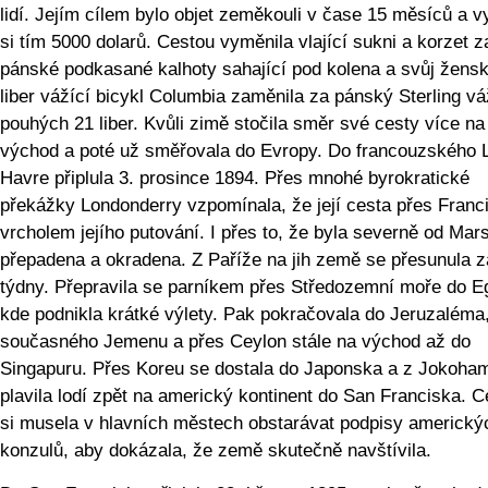
lidí. Jejím cílem bylo objet zeměkouli v čase 15 měsíců a v
si tím 5000 dolarů. Cestou vyměnila vlající sukni a korzet z
pánské podkasané kalhoty sahající pod kolena a svůj žens
liber vážící bicykl Columbia zaměnila za pánský Sterling vá
pouhých 21 liber. Kvůli zimě stočila směr své cesty více na
východ a poté už směřovala do Evropy. Do francouzského 
Havre připlula 3. prosince 1894. Přes mnohé byrokratické
překážky Londonderry vzpomínala, že její cesta přes Franci
vrcholem jejího putování. I přes to, že byla severně od Mars
přepadena a okradena. Z Paříže na jih země se přesunula z
týdny. Přepravila se parníkem přes Středozemní moře do E
kde podnikla krátké výlety. Pak pokračovala do Jeruzaléma
současného Jemenu a přes Ceylon stále na východ až do
Singapuru. Přes Koreu se dostala do Japonska a z Jokoha
plavila lodí zpět na americký kontinent do San Franciska. 
si musela v hlavních městech obstarávat podpisy americký
konzulů, aby dokázala, že země skutečně navštívila.