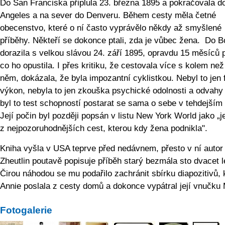
Do San Franciska připlula 23. března 1895 a pokračovala d
Angeles a na sever do Denveru. Během cesty měla četné
obecenstvo, které o ní často vyprávělo někdy až smyšlené
příběhy. Někteří se dokonce ptali, zda je vůbec žena. Do 
dorazila s velkou slávou 24. září 1895, opravdu 15 měsíců 
co ho opustila. I přes kritiku, že cestovala více s kolem než
něm, dokázala, že byla impozantní cyklistkou. Nebyl to jen 
výkon, nebyla to jen zkouška psychické odolnosti a odvahy
byl to test schopností postarat se sama o sebe v tehdejším
Její počin byl později popsán v listu New York World jako „
z nejpozoruhodnějších cest, kterou kdy žena podnikla".
Kniha vyšla v USA teprve před nedávnem, přesto v ní autor
Zheutlin poutavě popisuje příběh starý bezmála sto dvacet l
Čirou náhodou se mu podařilo zachránit sbírku diapozitivů, 
Annie poslala z cesty domů a dokonce vypátral její vnučku 
Fotogalerie