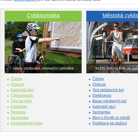
Cykloturistika
Městská cyklis
výlety, cestování, rekreační cyklistika
každý den na kole ve va
Články
Články
Diskuze
Diskuze
Kalendář akcí
Test skládacích kol
Cyklozájezdy
Elektrokola
Tipy na výlet
Bazar městských kol
Cestopisy
Kalendář akcí
Recenze
Seznamka
Seznamka
Blog o životě ve městě
Cestovatelský blog
Publikace ke stažení