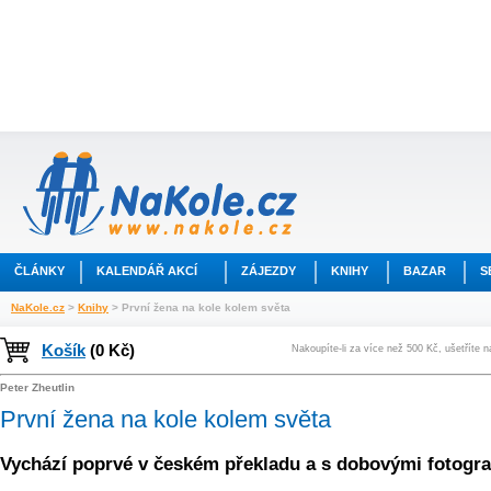
ČLÁNKY
KALENDÁŘ AKCÍ
ZÁJEZDY
KNIHY
BAZAR
S
NaKole.cz
>
Knihy
> První žena na kole kolem světa
Košík
(0 Kč)
Nakoupíte-li za více než 500 Kč, ušetříte 
Peter Zheutlin
První žena na kole kolem světa
Vychází poprvé v českém překladu a s dobovými fotogra