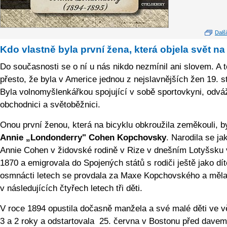
Další
Kdo vlastně byla první žena, která objela svět na
Do současnosti se o ní u nás nikdo nezmínil ani slovem. A t
přesto, že byla v Americe jednou z nejslavnějších žen 19. st
Byla volnomyšlenkářkou spojující v sobě sportovkyni, odv
obchodnici a světoběžnici.
Onou první ženou, která na bicyklu obkroužila zeměkouli, b
Annie „Londonderry" Cohen Kopchovsky
. Narodila se ja
Annie Cohen v židovské rodině v Rize v dnešním Lotyšsku 
1870 a emigrovala do Spojených států s rodiči ještě jako dít
osmnácti letech se provdala za Maxe Kopchovského a měla
v následujících čtyřech letech tři děti.
V roce 1894 opustila dočasně manžela a své malé děti ve v
3 a 2 roky a odstartovala 25. června v Bostonu před dave