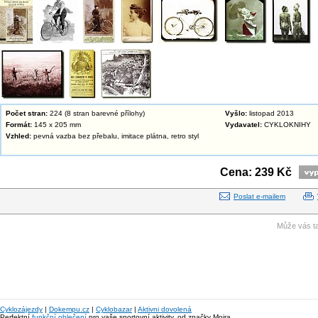
Počet stran:
224 (8 stran barevné přílohy)
Vyšlo:
listopad 2013
Formát:
145 x 205 mm
Vydavatel:
CYKLOKNIHY
Vzhled:
pevná vazba bez přebalu, imitace plátna, retro styl
Cena: 239 Kč
Poslat e-mailem
Může vás ta
Cyklozájezdy
|
Dokempu.cz
|
Cyklobazar
|
Aktivni dovolená
Perfektní
funkční oblečení
pro vaše sportovní aktivity, od značky Moira.