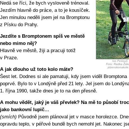
Nedá se říci, že bych vysloveně trénoval.
Jezdím hlavně do práce, a to je kousíček.
Jen minulou neděli jsem jel na Bromptonu
z Písku do Prahy.
Jezdíte s Bromptonem spíš ve městě
nebo mimo něj?
Hlavně ve městě, žiji a pracuji totiž
v Praze.
Ivo Petrouš
Foto: Radka Žák
plzenskonakole
A jak dlouho už toto kolo máte?
Šest let. Dodnes si ale pamatuji, kdy jsem viděl Bromptona
poprvé. Bylo to v Londýně před 21 lety. Jel jsem do Londýn
1. října 1990, takže dnes je to na den přesně.
A mohu vědět, jaký je váš převlek? Na mě to působí tro
jako bankovní lupič…
(smích)
Původně jsem plánoval jet v masce horolezce. Dnes
opravdu teplo, v péřové bundě bych nemohl jet. Nakonec j