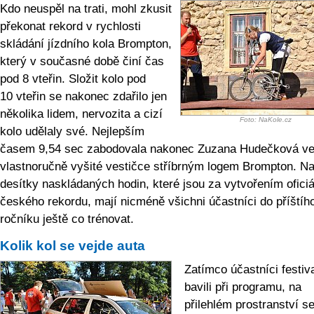
Kdo neuspěl na trati, mohl zkusit
překonat rekord v rychlosti
skládání jízdního kola Brompton,
který v současné době činí čas
pod 8 vteřin. Složit kolo pod
10 vteřin se nakonec zdařilo jen
několika lidem, nervozita a cizí
Foto: NaKole.cz
kolo udělaly své. Nejlepším
časem 9,54 sec zabodovala nakonec Zuzana Hudečková v
vlastnoručně vyšité vestičce stříbrným logem Brompton. N
desítky naskládaných hodin, které jsou za vytvořením oficiá
českého rekordu, mají nicméně všichni účastníci do příštíh
ročníku ještě co trénovat.
Kolik kol se vejde auta
Zatímco účastníci festiv
bavili při programu, na
přilehlém prostranství s