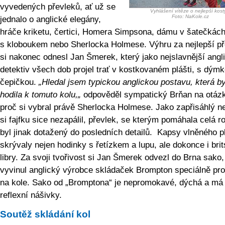
vyvedených převleků, ať už se
Vyhlášení vítěze o nejlepší kos
Foto: NaKole.cz
jednalo o anglické elegány,
hráče kriketu, čertici, Homera Simpsona, dámu v šatečkác
s kloboukem nebo Sherlocka Holmese. Výhru za nejlepší př
si nakonec odnesl Jan Šmerek, který jako nejslavnější angl
detektiv všech dob projel trať v kostkovaném plášti, s dým
čepičkou.
„Hledal jsem typickou anglickou postavu, která b
hodila k tomuto kolu,„
odpověděl sympatický Brňan na otáz
proč si vybral právě Sherlocka Holmese. Jako zapřisáhlý n
si fajfku sice nezapálil, převlek, se kterým pomáhala celá r
byl jinak dotažený do posledních detailů. Kapsy vlněného p
skrývaly nejen hodinky s řetízkem a lupu, ale dokonce i bri
libry. Za svoji tvořivost si Jan Šmerek odvezl do Brna sako,
vyvinul anglický výrobce skládaček Brompton speciálně pro
na kole. Sako od „Bromptona“ je nepromokavé, dýchá a má
reflexní nášivky.
Soutěž skládání kol