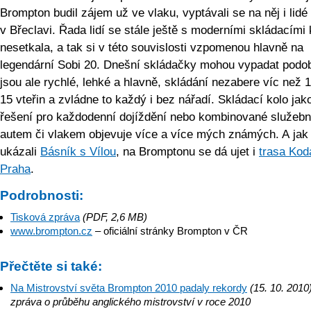
Brompton budil zájem už ve vlaku, vyptávali se na něj i lidé
v Břeclavi. Řada lidí se stále ještě s moderními skládacími 
nesetkala, a tak si v této souvislosti vzpomenou hlavně na
legendární Sobi 20. Dnešní skládačky mohou vypadat podo
jsou ale rychlé, lehké a hlavně, skládání nezabere víc než 
15 vteřin a zvládne to každý i bez nářadí. Skládací kolo jak
řešení pro každodenní dojíždění nebo kombinované služebn
autem či vlakem objevuje více a více mých známých. A jak
ukázali
Básník s Vílou
, na Bromptonu se dá ujet i
trasa Kod
Praha
.
Podrobnosti:
Tisková zpráva
(PDF, 2,6 MB)
www.brompton.cz
– oficiální stránky Brompton v ČR
Přečtěte si také:
Na Mistrovství světa Brompton 2010 padaly rekordy
(15. 10. 2010
zpráva o průběhu anglického mistrovství v roce 2010