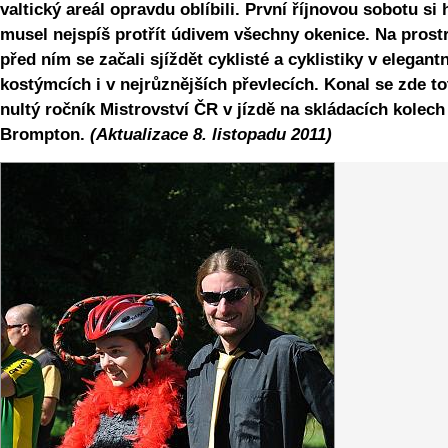
valtický areál opravdu oblíbili. První říjnovou sobotu si 
musel nejspíš protřít údivem všechny okenice. Na prost
před ním se začali sjíždět cyklisté a cyklistiky v elegant
kostýmcích i v nejrůznějších převlecích. Konal se zde to
nultý ročník Mistrovství ČR v jízdě na skládacích kolech
Brompton.
(Aktualizace 8. listopadu 2011)