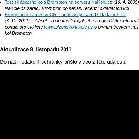
Test skládacího kola Brompton na serveru NaKole.cz
(19. 4. 2009
NaKole.cz
zařadil
Brompton do seriálu recenzí skládacích kol
Brompton mistrovství ČR – neobvyklý závod skládacích kol
(3. 10. 2011) – článek s bohatou fotogalerií na regionálním inform
portále pro cyklisty
www.plzenskona­kole.cz
o prvním českém mist
kol Brompton.
Aktualizace 8. listopadu 2011
Do naší redakční schránky přišlo video z této události: