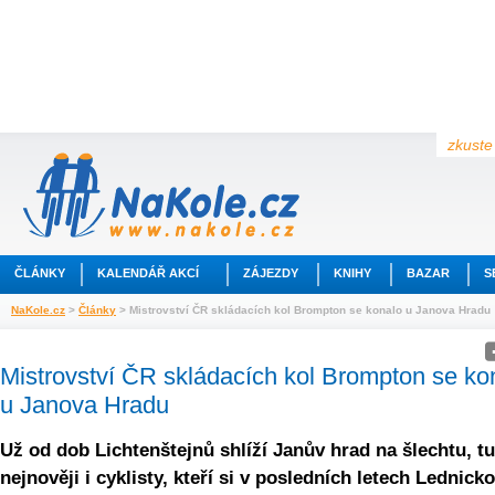
zkuste 
ČLÁNKY
KALENDÁŘ AKCÍ
ZÁJEZDY
KNIHY
BAZAR
S
NaKole.cz
>
Články
> Mistrovství ČR skládacích kol Brompton se konalo u Janova Hradu
Mistrovství ČR skládacích kol Brompton se ko
u Janova Hradu
Už od dob Lichtenštejnů shlíží Janův hrad na šlechtu, tu
nejnověji i cyklisty, kteří si v posledních letech Lednicko