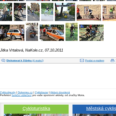
Jitka Vrtalová, NaKole.cz, 07.10.2011
Diskutovat k článku
(4 reakcí)
Poslat e-mailem
Cyklozájezdy
|
Dokempu.cz
|
Cyklobazar
|
Aktivni dovolená
Perfektní
funkční oblečení
pro vaše sportovní aktivity, od značky Moira.
Cykloturistika
Městská cyklis