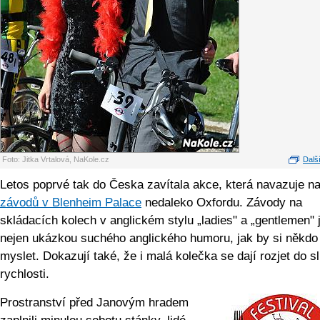
Foto: Jitka Vrtalová, NaKole.cz
Další
Letos poprvé tak do Česka zavítala akce, která navazuje na 
závodů v Blenheim Palace
nedaleko Oxfordu. Závody na
skládacích kolech v anglickém stylu „ladies" a „gentlemen" 
nejen ukázkou suchého anglického humoru, jak by si někdo
myslet. Dokazují také, že i malá kolečka se dají rozjet do s
rychlosti.
Prostranství před Janovým hradem