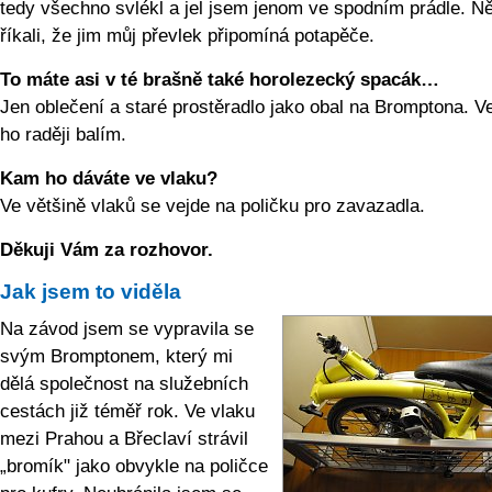
tedy všechno svlékl a jel jsem jenom ve spodním prádle. Ně
říkali, že jim můj převlek připomíná potapěče.
To máte asi v té brašně také horolezecký spacák…
Jen oblečení a staré prostěradlo jako obal na Bromptona. V
ho raději balím.
Kam ho dáváte ve vlaku?
Ve většině vlaků se vejde na poličku pro zavazadla.
Děkuji Vám za rozhovor.
Jak jsem to viděla
Na závod jsem se vypravila se
svým Bromptonem, který mi
dělá společnost na služebních
cestách již téměř rok. Ve vlaku
mezi Prahou a Břeclaví strávil
„bromík" jako obvykle na poličce