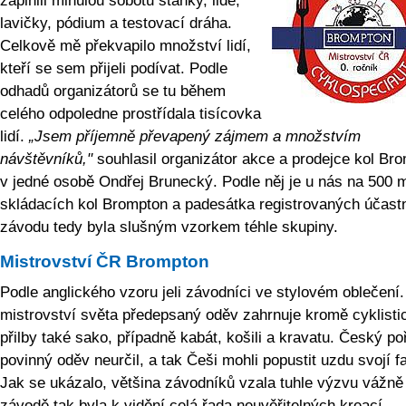
zaplnili minulou sobotu stánky, lidé,
lavičky, pódium a testovací dráha.
Celkově mě překvapilo množství lidí,
kteří se sem přijeli podívat. Podle
odhadů organizátorů se tu během
celého odpoledne prostřídala tisícovka
lidí.
„Jsem příjemně převapený zájmem a množstvím
návštěvníků,"
souhlasil organizátor akce a prodejce kol Br
v jedné osobě Ondřej Brunecký. Podle něj je u nás na 500 m
skládacích kol Brompton a padesátka registrovaných účast
závodu tedy byla slušným vzorkem téhle skupiny.
Mistrovství ČR Brompton
Podle anglického vzoru jeli závodníci ve stylovém oblečení
mistrovství světa předepsaný oděv zahrnuje kromě cyklisti
přilby také sako, případně kabát, košili a kravatu. Český po
povinný oděv neurčil, a tak Češi mohli popustit uzdu svojí fa
Jak se ukázalo, většina závodníků vzala tuhle výzvu vážně
závodě tak byla k vidění celá řada neuvěřitelných kreací.