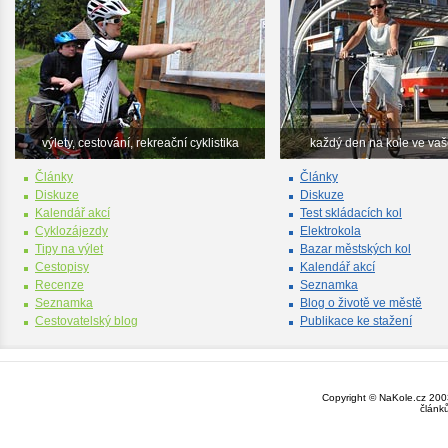
výlety, cestování, rekreační cyklistika
každý den na kole ve va
Články
Články
Diskuze
Diskuze
Kalendář akcí
Test skládacích kol
Cyklozájezdy
Elektrokola
Tipy na výlet
Bazar městských kol
Cestopisy
Kalendář akcí
Recenze
Seznamka
Seznamka
Blog o životě ve městě
Cestovatelský blog
Publikace ke stažení
Copyright © NaKole.cz 2003
článk