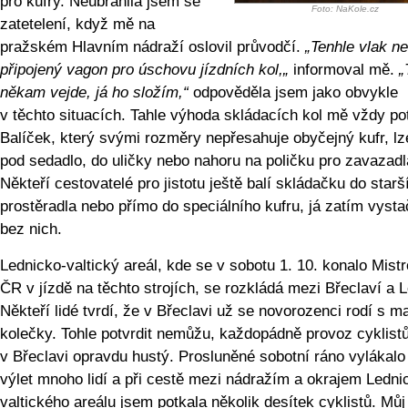
pro kufry. Neubránila jsem se
Foto: NaKole.cz
zatetelení, když mě na
pražském Hlavním nádraží oslovil průvodčí.
„Tenhle vlak n
připojený vagon pro úschovu jízdních kol,„
informoval mě.
„
někam vejde, já ho složím,“
odpověděla jsem jako obvykle
v těchto situacích. Tahle výhoda skládacích kol mě vždy po
Balíček, který svými rozměry nepřesahuje obyčejný kufr, lze
pod sedadlo, do uličky nebo nahoru na poličku pro zavazadl
Někteří cestovatelé pro jistotu ještě balí skládačku do starš
prostěradla nebo přímo do speciálního kufru, já zatím vyst
bez nich.
Lednicko-valtický areál, kde se v sobotu 1. 10. konalo Mistr
ČR v jízdě na těchto strojích, se rozkládá mezi Břeclaví a L
Někteří lidé tvrdí, že v Břeclavi už se novorozenci rodí s m
kolečky. Tohle potvrdit nemůžu, každopádně provoz cyklistů
v Břeclavi opravdu hustý. Prosluněné sobotní ráno vylákalo
výlet mnoho lidí a při cestě mezi nádražím a okrajem Ledni
valtického areálu jsem potkala několik desítek cyklistů. Můj