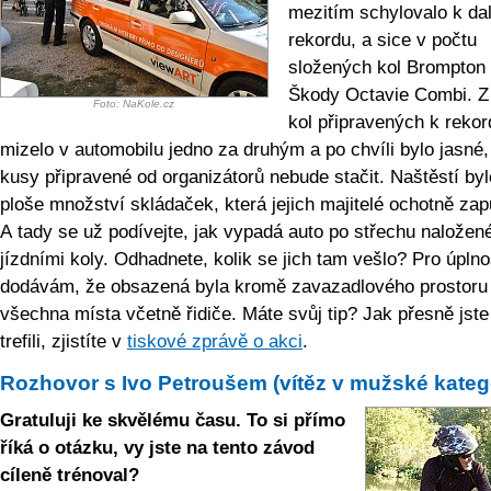
mezitím schylovalo k da
rekordu, a sice v počtu
složených kol Brompton
Škody Octavie Combi. Z
Foto: NaKole.cz
kol připravených k rekor
mizelo v automobilu jedno za druhým a po chvíli bylo jasné,
kusy připravené od organizátorů nebude stačit. Naštěstí byl
ploše množství skládaček, která jejich majitelé ochotně zapů
A tady se už podívejte, jak vypadá auto po střechu naložen
jízdními koly. Odhadnete, kolik se jich tam vešlo? Pro úplno
dodávám, že obsazená byla kromě zavazadlového prostoru
všechna místa včetně řidiče. Máte svůj tip? Jak přesně jste
trefili, zjistíte v
tiskové zprávě o akci
.
Rozhovor s Ivo Petroušem (vítěz v mužské katego
Gratuluji ke skvělému času. To si přímo
říká o otázku, vy jste na tento závod
cíleně trénoval?