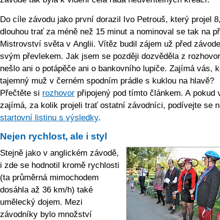
Do cíle závodu jako první dorazil Ivo Petrouš, který projel 
dlouhou trať za méně než 15 minut a nominoval se tak na př
Mistrovství světa v Anglii. Vítěz budil zájem už před závod
svým převlekem. Jak jsem se později dozvěděla z rozhovor
nešlo ani o potápěče ani o bankovního lupiče. Zajímá vás, k
tajemný muž v černém spodním prádle s kuklou na hlavě?
Přečtěte si
rozhovor
připojený pod tímto článkem. A pokud 
zajímá, za kolik projeli trať ostatní závodníci, podívejte se 
startovní listinu s výsledky
.
Nejen rychlost, ale i styl
Stejně jako v anglickém závodě,
i zde se hodnotil kromě rychlosti
(ta průměrná mimochodem
dosáhla až 36 km/h) také
umělecký dojem. Mezi
závodníky bylo množství