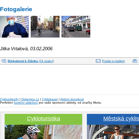
Fotogalerie
Jitka Vrtalová, 03.02.2006
Diskutovat k článku
(24 reakcí)
Poslat e-mailem
Cyklozájezdy
|
Dokempu.cz
|
Cyklobazar
|
Aktivni dovolená
Perfektní
funkční oblečení
pro vaše sportovní aktivity, od značky Moira.
Cykloturistika
Městská cyklis