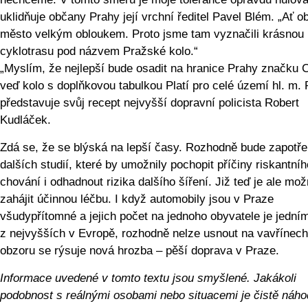
uklidňuje občany Prahy její vrchní ředitel Pavel Blém. „Ať ob
město velkým obloukem. Proto jsme tam vyznačili krásnou
cyklotrasu pod názvem Pražské kolo.“
„Myslím, že nejlepší bude osadit na hranice Prahy značku C
veď kolo s doplňkovou tabulkou Platí pro celé území hl. m. 
představuje svůj recept nejvyšší dopravní policista Robert
Kudláček.
Zdá se, že se blýská na lepší časy. Rozhodně bude zapotře
dalších studií, které by umožnily pochopit příčiny riskantníh
chování i odhadnout rizika dalšího šíření. Již teď je ale mo
zahájit účinnou léčbu. I když automobily jsou v Praze
všudypřítomné a jejich počet na jednoho obyvatele je jední
z nejvyšších v Evropě, rozhodně nelze usnout na vavřínech
obzoru se rýsuje nová hrozba – pěší doprava v Praze.
Informace uvedené v tomto textu jsou smyšlené. Jakákoli
podobnost s reálnými osobami nebo situacemi je čistě náho