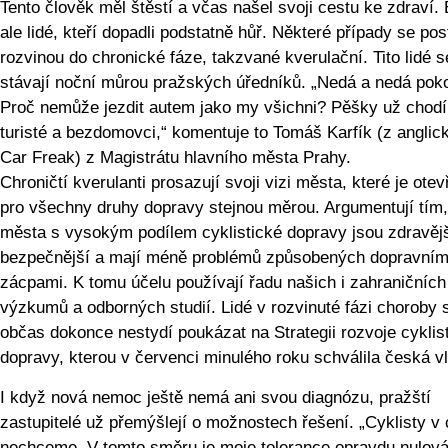
Tento člověk měl štěstí a včas našel svoji cestu ke zdraví. 
ale lidé, kteří dopadli podstatně hůř. Některé případy se po
rozvinou do chronické fáze, takzvané kverulační. Tito lidé s
stávají noční můrou pražských úředníků. „Nedá a nedá poko
Proč nemůže jezdit autem jako my všichni? Pěšky už chod
turisté a bezdomovci,“ komentuje to Tomáš Karfík (z anglic
Car Freak) z Magistrátu hlavního města Prahy.
Chroničtí kverulanti prosazují svoji vizi města, které je ote
pro všechny druhy dopravy stejnou měrou. Argumentují tím,
města s vysokým podílem cyklistické dopravy jsou zdravějš
bezpečnější a mají méně problémů způsobených dopravním
zácpami. K tomu účelu používají řadu našich i zahraničních
výzkumů a odborných studií. Lidé v rozvinuté fázi choroby 
občas dokonce nestydí poukázat na Strategii rozvoje cyklis
dopravy, kterou v červenci minulého roku schválila česká v
I když nová nemoc ještě nemá ani svou diagnózu, pražští
zastupitelé už přemýšlejí o možnostech řešení. „Cyklisty v 
nechceme. V tomto směru je moje tolerance opravdu nulová