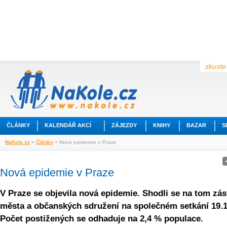
zkuste 
ČLÁNKY
KALENDÁŘ AKCÍ
ZÁJEZDY
KNIHY
BAZAR
S
NaKole.cz
>
Články
> Nová epidemie v Praze
Nová epidemie v Praze
V Praze se objevila nová epidemie. Shodli se na tom zás
města a občanských sdružení na společném setkání 19.1
Počet postižených se odhaduje na 2,4 % populace.