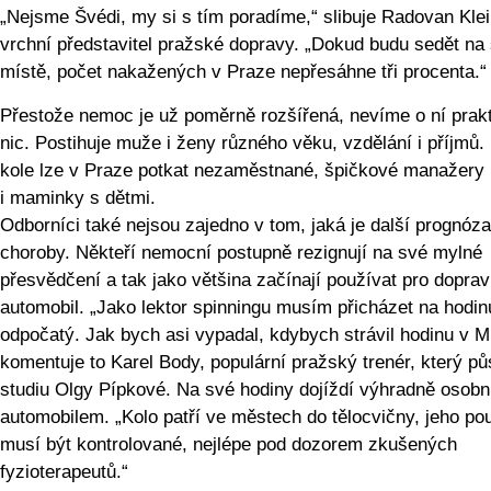
„Nejsme Švédi, my si s tím poradíme,“ slibuje Radovan Klei
vrchní představitel pražské dopravy. „Dokud budu sedět n
místě, počet nakažených v Praze nepřesáhne tři procenta.“
Přestože nemoc je už poměrně rozšířená, nevíme o ní prak
nic. Postihuje muže i ženy různého věku, vzdělání i příjmů.
kole lze v Praze potkat nezaměstnané, špičkové manažery
i maminky s dětmi.
Odborníci také nejsou zajedno v tom, jaká je další prognóza
choroby. Někteří nemocní postupně rezignují na své mylné
přesvědčení a tak jako většina začínají používat pro dopra
automobil. „Jako lektor spinningu musím přicházet na hodin
odpočatý. Jak bych asi vypadal, kdybych strávil hodinu v 
komentuje to Karel Body, populární pražský trenér, který pů
studiu Olgy Pípkové. Na své hodiny dojíždí výhradně osob
automobilem. „Kolo patří ve městech do tělocvičny, jeho po
musí být kontrolované, nejlépe pod dozorem zkušených
fyzioterapeutů.“