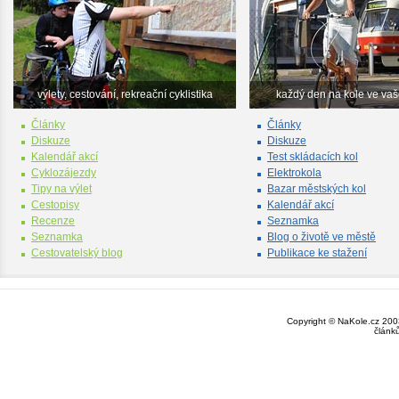
výlety, cestování, rekreační cyklistika
každý den na kole ve va
Články
Články
Diskuze
Diskuze
Kalendář akcí
Test skládacích kol
Cyklozájezdy
Elektrokola
Tipy na výlet
Bazar městských kol
Cestopisy
Kalendář akcí
Recenze
Seznamka
Seznamka
Blog o životě ve městě
Cestovatelský blog
Publikace ke stažení
Copyright © NaKole.cz 2003
článk