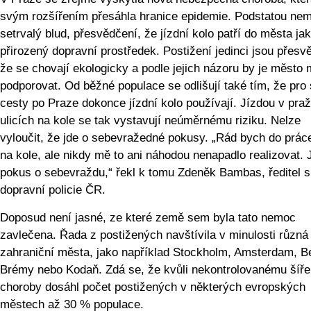
svým rozšířením přesáhla hranice epidemie. Podstatou nem
setrvalý blud, přesvědčení, že jízdní kolo patří do města ja
přirozený dopravní prostředek. Postižení jedinci jsou přesv
že se chovají ekologicky a podle jejich názoru by je město 
podporovat. Od běžné populace se odlišují také tím, že pro
cesty po Praze dokonce jízdní kolo používají. Jízdou v pra
ulicích na kole se tak vystavují neúměrnému riziku. Nelze
vyloučit, že jde o sebevražedné pokusy. „Rád bych do práce
na kole, ale nikdy mě to ani náhodou nenapadlo realizovat. 
pokus o sebevraždu,“ řekl k tomu Zdeněk Bambas, ředitel s
dopravní policie ČR.
Doposud není jasné, ze které země sem byla tato nemoc
zavlečena. Řada z postižených navštívila v minulosti různá
zahraniční města, jako například Stockholm, Amsterdam, B
Brémy nebo Kodaň. Zdá se, že kvůli nekontrolovanému šíře
choroby dosáhl počet postižených v některých evropských
městech až 30 % populace.