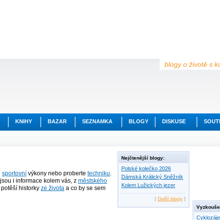
blogy o životě s k
KNIHY
BAZAR
SEZNAMKA
BLOGY
DISKUSE
SOUT
Nejčtenější blogy:
Polské kolečko 2026
e
sportovní
výkony nebo proberte
techniku
.
Dámská Králický Sněžník
jsou i informace kolem vás, z
městského
Kolem Lužických jezer
ě potěší historky
ze života
a co by se sem
[
Další blogy
]
Vyzkoušej
Cyklozáj