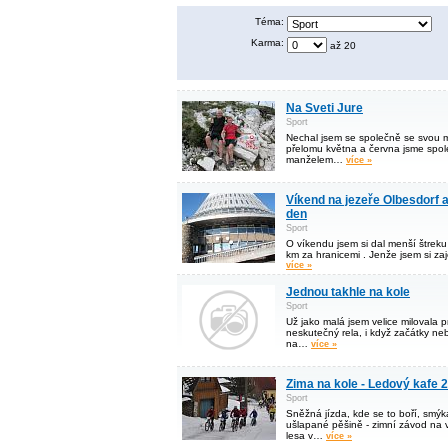
Téma:
Karma:
až 20
Na Sveti Jure
Sport
Nechal jsem se společně se svou 
přelomu května a června jsme společ
manželem…
více »
Víkend na jezeře Olbesdorf 
den
Sport
O víkendu jsem si dal menší štreku
km za hranicemi . Jenže jsem si zaj
více »
Jednou takhle na kole
Sport
Už jako malá jsem velice milovala p
neskutečný rela, i když začátky neb
na…
více »
Zima na kole - Ledový kafe 
Sport
Sněžná jízda, kde se to boří, smýká
ušlapané pěšině - zimní závod na 
lesa v…
více »