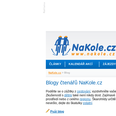
ČLÁNKY
KALENDÁŘ AKCÍ
ZÁJEZDY
NaKole.cz
> Blog
Blogy čtenářů NaKole.cz
Podělte se o zážitky z
cestování
, vyzdvihněte vaš
Zkušeností s
dětmi
také není nikdy dost. Zajímavé 
prostředí nebo z celého
regionu
. Škarohlídy určit
nevešlo, dejte do škatulky
ostatní
.
Psát blog