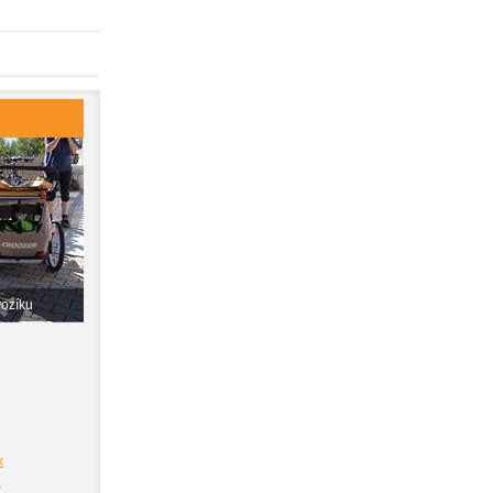
vozíku
k
i