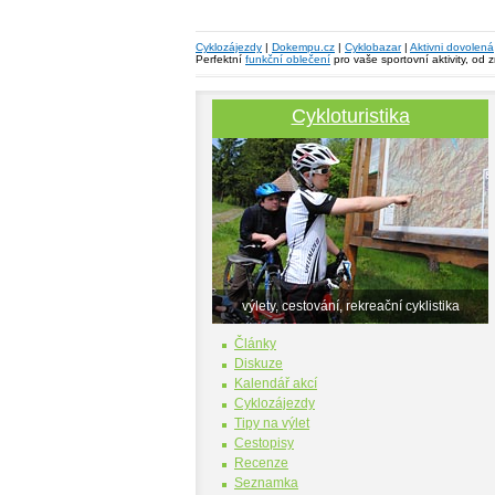
Cyklozájezdy
|
Dokempu.cz
|
Cyklobazar
|
Aktivni dovolená
Perfektní
funkční oblečení
pro vaše sportovní aktivity, od 
Cykloturistika
výlety, cestování, rekreační cyklistika
Články
Diskuze
Kalendář akcí
Cyklozájezdy
Tipy na výlet
Cestopisy
Recenze
Seznamka