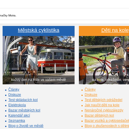
značky Moira.
Městská cyklistika
Děti na kole
každý den na kole ve vašem městě
na kole, odrážedle, ve 
Články
Články
Diskuze
Diskuze
Test skládacích kol
Test dětských odrážedel
Elektrokola
Jak naučit děti na kole
Bazar městských kol
Nenáročné cyklozájezdy
Kalendář akcí
Bazar dětských kol
Seznamka
Bazar vozíků a cyklosedače
Blog o životě ve městě
Blog o zkušenostech s dětm