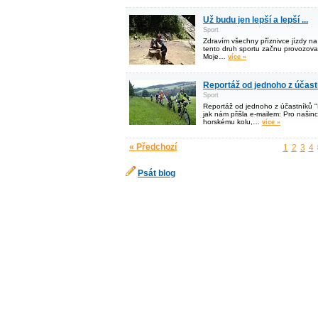
Už budu jen lepší a lepší ...
Sport
Zdravím všechny příznivce jízdy na 
tento druh sportu začnu provozovat
Moje…
více »
Reportáž od jednoho z účast
Sport
Reportáž od jednoho z účastníků "
jak nám přišla e-mailem: Pro našin
horskému kolu,…
více »
« Předchozí
1
2
3
4
Psát blog