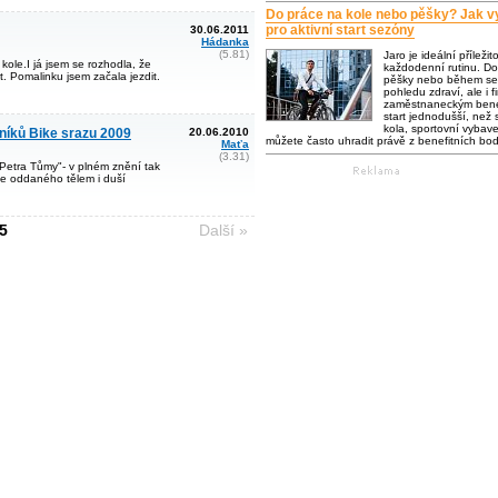
Do práce na kole nebo pěšky? Jak vy
pro aktivní start sezóny
30.06.2011
Hádanka
(5.81)
Jaro je ideální příležit
kole.I já jsem se rozhodla, že
každodenní rutinu. Do
. Pomalinku jsem začala jezdit.
pěšky nebo během se 
pohledu zdraví, ale i f
zaměstnaneckým bene
start jednodušší, než s
kola, sportovní vybaven
níků Bike srazu 2009
20.06.2010
můžete často uhradit právě z benefitních bo
Maťa
(3.31)
Petra Tůmy"- v plném znění tak
ce oddaného tělem i duší
5
Další »