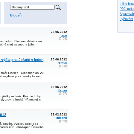
Inline bru
Pěší turis
Splavován
Blogeři
Lyžování
22.06.2012
ivon
(5.58)
manželkou Blankou zlákat a na
ně s její sestrou a jejím
a výšlap na Ještěd v jeden
20.06.2012
remus
(1.08)
 směr Liberec - Olbesdorf asi 20
el nejdříve přes Jizerky trasou…
02.06.2012
Kacaa
(2.97)
rojížďky na kole. Pro mě to byl
yly zrovna hezké:) Pamatuji si
2012
29.02.2012
dusann
(4.53)
, klouže. Vyjetou kolejí i po
vlastní kůži. Jihozápad Českého