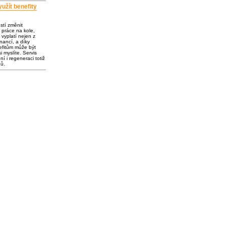
užít benefity
ostí změnit
 práce na kole,
vyplatí nejen z
inancí, a díky
fitům může být
i myslíte. Servis
í i regeneraci totiž
dů.