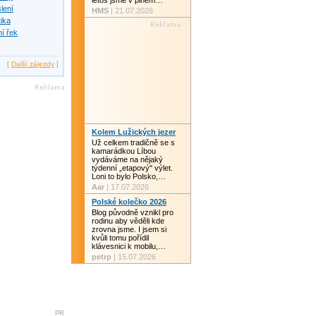
letos jsme v plném…
slení
HMS
| 21.07.2026
tika
í řek
[
Další zájezdy
]
Kolem Lužických jezer
Už celkem tradičně se s
kamarádkou Líbou
vydáváme na nějaký
týdenní „etapový" výlet.
Loni to bylo Polsko,…
Aar
| 17.07.2026
Polské kolečko 2026
Blog původně vznikl pro
rodinu aby věděli kde
zrovna jsme. I jsem si
kvůli tomu pořídil
klávesnici k mobilu,…
petrp
| 15.07.2026
PR