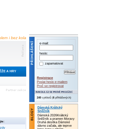
olem i bez kola
e-mail:
heslo:
zapamatovat
ĚŽE A HRY
Registrace
Poslat heslo e-mailem
Proč se registrovat
240
cyklistů (
6
přihlášených)
Dámská Králický
Sněžník
Dámská 2026Králický
Sněžník a pramen Moravy
te:
Druhá desítka Dámské
dávno začala, ale teprve
ezdy