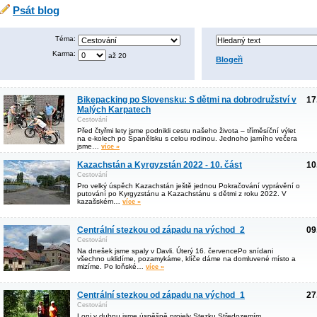
Psát blog
Téma:
Karma:
až 20
Blogeři
Bikepacking po Slovensku: S dětmi na dobrodružství v
17
Malých Karpatech
Cestování
Před čtyřmi lety jsme podnikli cestu našeho života – tříměsíční výlet
na e-kolech po Španělsku s celou rodinou. Jednoho jarního večera
jsme…
více »
Kazachstán a Kyrgyzstán 2022 - 10. část
10
Cestování
Pro velký úspěch Kazachstán ještě jednou Pokračování vyprávění o
putování po Kyrgyzstánu a Kazachstánu s dětmi z roku 2022. V
kazašském…
více »
Centrální stezkou od západu na východ_2
09
Cestování
Na dnešek jsme spaly v Davli. Úterý 16. červencePo snídani
všechno uklidíme, pozamykáme, klíče dáme na domluvené místo a
mizíme. Po loňské…
více »
Centrální stezkou od západu na východ_1
27
Cestování
Loni v dubnu jsme úspěšně projely Stezku Středozemím.