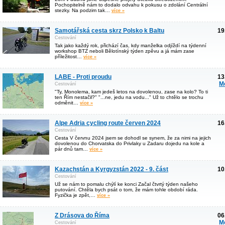
Pochopitelně nám to dodalo odvahu k pokusu o zdolání Centrální
stezky. Na podzim tak…
více »
Samotářská cesta skrz Polsko k Baltu
19
Cestování
Tak jako každý rok, přichází čas, kdy manželka odjíždí na týdenní
workshop BTZ neboli Bělotínský týden zpěvu a já mám zase
příležitost…
více »
LABE - Proti proudu
13
M
Cestování
"Ty, Monolema, kam jedeš letos na dovolenou, zase na kolo? To ti
ten Řím nestačil?" "...ne, jedu na vodu..." Už to chtělo se trochu
odměnit…
více »
Alpe Adria cycling route červen 2024
16
Cestování
Cesta V červnu 2024 jsem se dohodl se synem, že za nimi na jejich
dovolenou do Chorvatska do Privlaky u Zadaru dojedu na kole a
pár dnů tam…
více »
Kazachstán a Kyrgyzstán 2022 - 9. část
10
Cestování
Už se nám to pomalu chýlí ke konci Začal čtvrtý týden našeho
putování. Chtěla bych psát o tom, že mám tohle období ráda.
Fyzička je zpět,…
více »
Z Drásova do Říma
06
M
Cestování