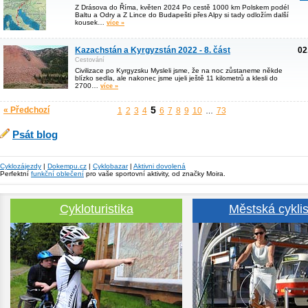
Z Drásova do Říma, květen 2024 Po cestě 1000 km Polskem podél
Baltu a Odry a Z Lince do Budapešti přes Alpy si tady odložím další
kousek…
více »
Kazachstán a Kyrgyzstán 2022 - 8. část
02
Cestování
Civilizace po Kyrgyzsku Mysleli jsme, že na noc zůstaneme někde
blízko sedla, ale nakonec jsme ujeli ještě 11 kilometrů a klesli do
2700…
více »
5
« Předchozí
1
2
3
4
6
7
8
9
10
73
…
Psát blog
Cyklozájezdy
|
Dokempu.cz
|
Cyklobazar
|
Aktivni dovolená
Perfektní
funkční oblečení
pro vaše sportovní aktivity, od značky Moira.
Cykloturistika
Městská cyklis