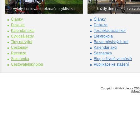
výlety, cestování, rekreační cyklistika
každý den na kole ve va
Články
Články
Diskuze
Diskuze
Kalendář akcí
Test skládacích kol
Cyklozájezdy
Elektrokola
Tipy na výlet
Bazar městských kol
Cestopisy
Kalendář akcí
Recenze
Seznamka
Seznamka
Blog o životě ve městě
Cestovatelský blog
Publikace ke stažení
Copyright © NaKole.cz 2003
článk