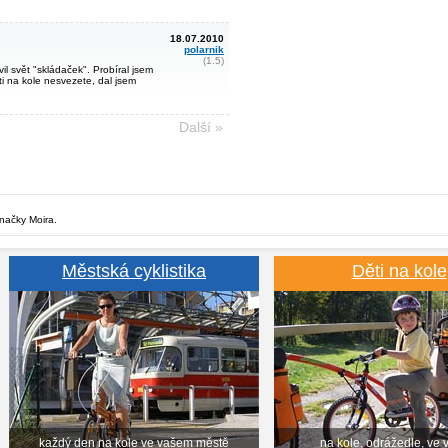
18.07.2010
polarnik
(1.5)
l svět "skládaček". Probíral jsem
ti na kole nesvezete, dal jsem
Další »
značky Moira.
Městská cyklistika
Děti na kole
každý den na kole ve vašem městě
na kole, odrážedle, ve 