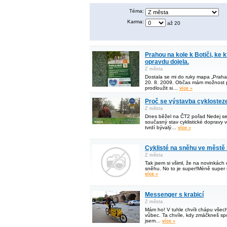
Téma:
Karma:
až 20
Prahou na kole k Botiči, ke
opravdu dojela.
Z města
Dostala se mi do ruky mapa „Praha 
20. 8. 2009. Občas mám možnost př
prodloužit si…
více »
Proč se výstavba cyklosteze
Z města
Dnes běžel na ČT2 pořad Nedej se,
současný stav cyklistické dopravy 
tvrdí bývalý…
více »
Cyklisté na sněhu ve městě 
Z města
Tak jsem si všiml, že na novinkách dá
sněhu. No to je super!Méně super 
více »
Messenger s krabicí
Z města
Mám ho! V tuhle chvíli chápu všech
vůbec. Ta chvíle, kdy zmáčkneš spou
jsem…
více »