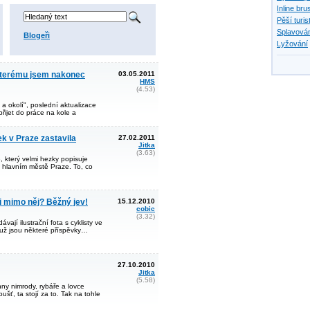
Inline bru
Pěší turis
Splavován
Blogeři
Lyžování
 kterému jsem nakonec
03.05.2011
HMS
(4.53)
a okolí", poslední aktualizace
ijet do práce na kole a
k v Praze zastavila
27.02.2011
Jitka
(3.63)
 který velmi hezky popisuje
v hlavním městě Praze. To, co
i mimo něj? Běžný jev!
15.12.2010
cobic
(3.32)
vají ilustrační fota s cyklisty ve
už jsou některé příspěvky…
27.10.2010
Jitka
(5.58)
ny nimrody, rybáře a lovce
šť, ta stojí za to. Tak na tohle