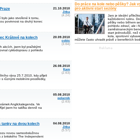
Do práce na kole nebo pěšky? Jak vy
pro aktivní start sezóny
 Praze
21.10.2010
Jitka
(4.24)
Jaro je ideální příležit
 bylo jako stvořené k tomu,
každodenní rutinu. Do
jakou povinnost na druhý konec
pěšky nebo během se 
pohledu zdraví, ale i f
zaměstnaneckým bene
start jednodušší, než s
kola, sportovní vybaven
ec Králové na kolech
20.09.2010
můžete často uhradit právě z benefitních bo
cobic
(3.64)
ch akcích, jsem byl pražskými
rovnal cyklodopravu z pohledu
26.08.2010
Kam
(2.63)
ního rána 25.7.2010, kdy přijeli
 s různými mobilními prostředky,
05.08.2010
polarnik
(2.63)
 krámek Anglickalegenda. Ve
Míjel jsem ho takřka denně na
s tanky na dvou kolech
04.08.2010
Jitka
(5.57)
ovozu novou samoobslužnou
s z britského The Independent