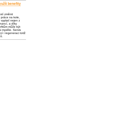
užít benefity
ostí změnit
 práce na kole,
vyplatí nejen z
inancí, a díky
fitům může být
i myslíte. Servis
í i regeneraci totiž
dů.