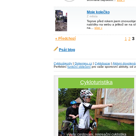
více »
Moje kolečko
Z města
Teprve před rokem jsem znovuobjevi
nabídku na webu a jelikož se na sí
na…
více »
3
« Předchozí
1
2
Psát blog
Cyklozájezdy
|
Dokempu.cz
|
Cyklobazar
|
Aktivni dovolená
Perfektní
funkční oblečení
pro vaše sportovní aktivity, od 
Cykloturistika
výlety, cestování, rekreační cyklistika