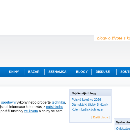
blogy o životě s k
KNIHY
BAZAR
SEZNAMKA
BLOGY
DISKUSE
SOUT
Nejčtenější blogy:
Polské kolečko 2026
e
sportovní
výkony nebo proberte
techniku
.
Dámská Králický Sněžník
jsou i informace kolem vás, z
městského
Kolem Lužických jezer
ě potěší historky
ze života
a co by se sem
[
Další blogy
]
Vyzkoušej
Cyklozáj