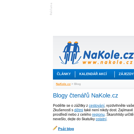
ČLÁNKY
KALENDÁŘ AKCÍ
ZÁJEZDY
NaKole.cz
> Blog
Blogy čtenářů NaKole.cz
Podělte se o zážitky z
cestování
, vyzdvihněte vaš
Zkušeností s
dětmi
také není nikdy dost. Zajímavé 
prostředí nebo z celého
regionu
. Škarohlídy určit
nevešlo, dejte do škatulky
ostatní
.
Psát blog