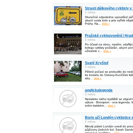
Strasti dálkového cyklisty v
Z města
Slunečné odpoledne uprostřed září
abych vzala kolo a jela vyřídit ně
Prahy. Na…
více »
Pražské cyklozvonění / Hrad
Z města
Po účasti na obou, myslím, zdařilý
kolegy cyklisty požádán, abych po
uživatele v…
více »
Svatý Kryštof
Z města
Pěkné počasí se probudilo do neděl
ke kostelu do Ostravy-Kunčiček lidé
aby…
více »
anglickalegenda
Z města
Nedaleko mého bydliště se objevil
výloze - Brompton - ona legenda. 
svém italském…
více »
Boris učí Londýn cyklistice 
Z města
Minulý pátek Londýn uvedl do pr
půjčovnu jízdních kol. Sarah Sand
srovnává zapšklou…