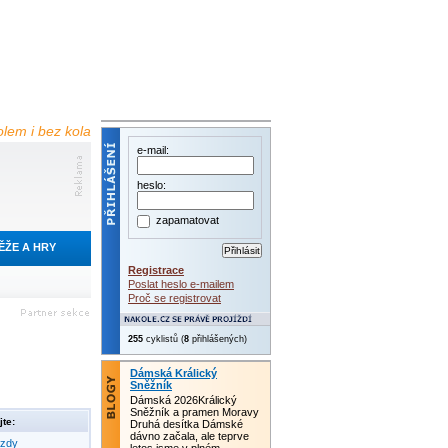
olem i bez kola
e-mail:
heslo:
zapamatovat
ĚŽE A HRY
Registrace
Poslat heslo e-mailem
Proč se registrovat
255
cyklistů (
8
přihlášených)
Dámská Králický
Sněžník
Dámská 2026Králický
Sněžník a pramen Moravy
te:
Druhá desítka Dámské
dávno začala, ale teprve
ezdy