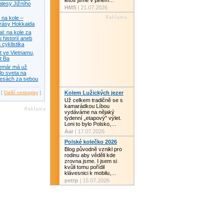
letos jsme v plném…
alesy Jižního
HMS
| 21.07.2026
na kole –
krásy Hokkaida
: na kole za
 historií aneb
 cyklistika
t ve Vietnamu,
t Ba
temár má už
lo sveta na
lesách za sebou
[
Další cestopisy
]
Kolem Lužických jezer
Už celkem tradičně se s
kamarádkou Líbou
vydáváme na nějaký
týdenní „etapový" výlet.
Loni to bylo Polsko,…
Aar
| 17.07.2026
Polské kolečko 2026
Blog původně vznikl pro
rodinu aby věděli kde
zrovna jsme. I jsem si
kvůli tomu pořídil
klávesnici k mobilu,…
petrp
| 15.07.2026