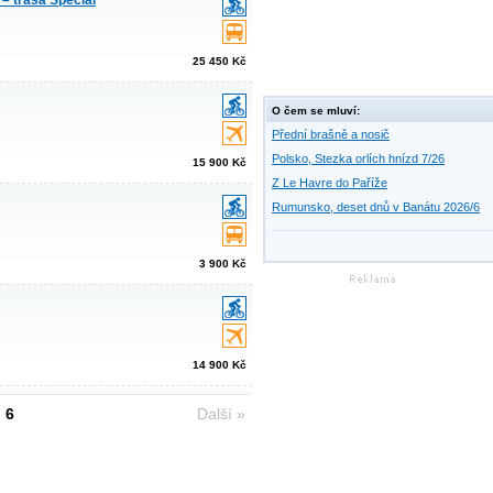
 – trasa Speciál
25 450 Kč
O čem se mluví:
Přední brašně a nosič
Polsko, Stezka orlích hnízd 7/26
15 900 Kč
Z Le Havre do Paříže
Rumunsko, deset dnů v Banátu 2026/6
3 900 Kč
14 900 Kč
6
Další »