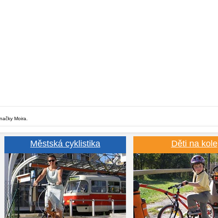
značky Moira.
Městská cyklistika
Děti na kole