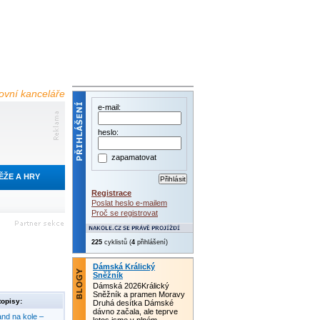
tovní kanceláře
e-mail:
heslo:
zapamatovat
ĚŽE A HRY
Registrace
Poslat heslo e-mailem
Proč se registrovat
225
cyklistů (
4
přihlášení)
Dámská Králický
Sněžník
Dámská 2026Králický
Sněžník a pramen Moravy
opisy:
Druhá desítka Dámské
dávno začala, ale teprve
nd na kole –