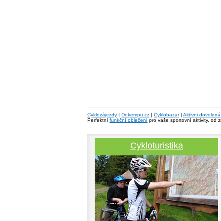
Cyklozájezdy
|
Dokempu.cz
|
Cyklobazar
|
Aktivni dovolená
Perfektní
funkční oblečení
pro vaše sportovní aktivity, od 
Cykloturistika