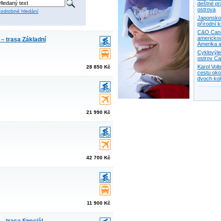
deštné pr
ostrova
odrobné hledání
Japonsko 
přírodní 
C&O Canal
americkou
 – trasa Základní
Amerika a
Cyklovýle
ostrov Ca
Karol Vol
28 850 Kč
cestu oko
dvoch ko
21 990 Kč
42 700 Kč
11 900 Kč