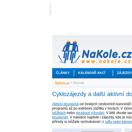
ČLÁNKY
KALENDÁŘ AKCÍ
ZÁJEZDY
NaKole.cz
> Zájezdy
Cyklozájezdy a další aktivní d
Aktivní dovolená
od českých cestovních kanceláří
programů až po extrémní zážitky v horách. V zimn
běžkách
nebo
sjezdové lyžování
. V létě zkuste sp
bruslením
. V nabídce najdete i zájezdy, kde je mo
přírody si můžete vychutnávat i z
raftu nebo kánoe