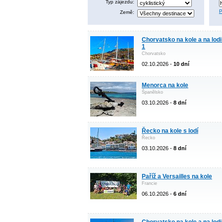
Typ zájezdu:
P
Země:
Chorvatsko na kole a na lodi
1
Chorvatsko
02.10.2026 -
10 dní
Menorca na kole
Španělsko
03.10.2026 -
8 dní
Řecko na kole s lodí
Řecko
03.10.2026 -
8 dní
Paříž a Versailles na kole
Francie
06.10.2026 -
6 dní