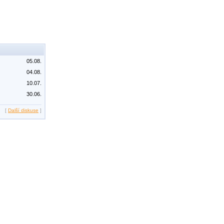
05.08.
04.08.
10.07.
30.06.
[
Další diskuse
]