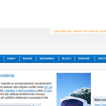
cyklozájezdy, aktivní dovolená, ces
KNIHY
BAZAR
SEZNAMKA
BLOGY
DISKUSE
SOUT
ovolená
. Vyberte si od pohodových nenáročných
ím období vám přijdou určitě vhod
túry na
ojit
cyklistiku
s
pěší turistikou
nebo
in-line
žné tyto aktivity kombinovat. Kouzla
při sjíždění některých evropských řek.
Nové cest
Nový Zéla