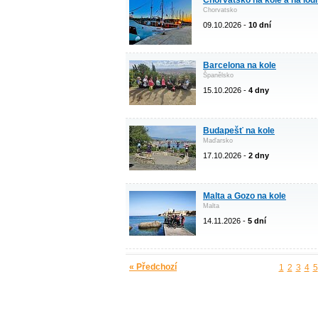
Chorvatsko na kole a na lodi
Chorvatsko
09.10.2026 -
10 dní
Barcelona na kole
Španělsko
15.10.2026 -
4 dny
Budapešť na kole
Maďarsko
17.10.2026 -
2 dny
Malta a Gozo na kole
Malta
14.11.2026 -
5 dní
« Předchozí
1
2
3
4
5