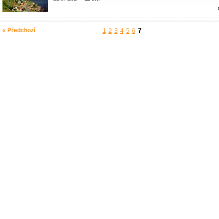
7
« Předchozí
1
2
3
4
5
6