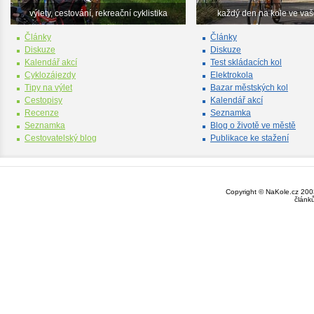
výlety, cestování, rekreační cyklistika
každý den na kole ve va
Články
Články
Diskuze
Diskuze
Kalendář akcí
Test skládacích kol
Cyklozájezdy
Elektrokola
Tipy na výlet
Bazar městských kol
Cestopisy
Kalendář akcí
Recenze
Seznamka
Seznamka
Blog o životě ve městě
Cestovatelský blog
Publikace ke stažení
Copyright © NaKole.cz 2003
článk