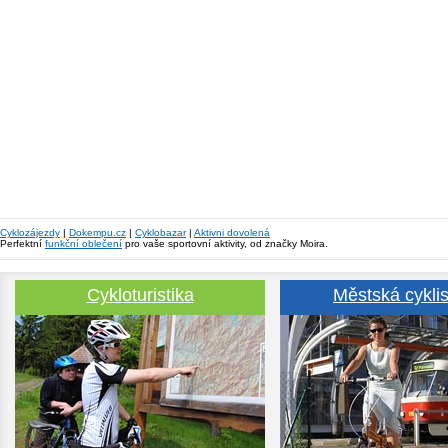
Cyklozájezdy
|
Dokempu.cz
|
Cyklobazar
|
Aktivni dovolená
Perfektní
funkční oblečení
pro vaše sportovní aktivity, od značky Moira.
Cykloturistika
Městská cyklis