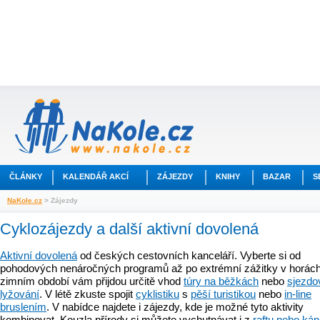
ČLÁNKY
KALENDÁŘ AKCÍ
ZÁJEZDY
KNIHY
BAZAR
S
NaKole.cz
> Zájezdy
Cyklozájezdy a další aktivní dovolená
Aktivní dovolená
od českých cestovních kanceláří. Vyberte si od
pohodových nenáročných programů až po extrémní zážitky v horách
zimním období vám přijdou určitě vhod
túry na běžkách
nebo
sjezdo
lyžování
. V létě zkuste spojit
cyklistiku
s
pěší turistikou
nebo
in-line
bruslením
. V nabídce najdete i zájezdy, kde je možné tyto aktivity
kombinovat. Kouzla přírody si můžete vychutnávat i z
raftu nebo ká