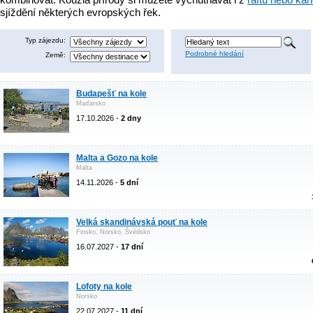
sjíždění některých evropských řek.
Typ zájezdu:
Podrobné hledání
Země:
Budapešť na kole
Maďarsko
17.10.2026 -
2 dny
Malta a Gozo na kole
Malta
14.11.2026 -
5 dní
Velká skandinávská pouť na kole
Finsko, Norsko, Švédsko
16.07.2027 -
17 dní
Lofoty na kole
Norsko
22.07.2027 -
11 dní