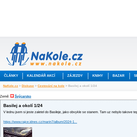
ČLÁNKY
KALENDÁŘ AKCÍ
ZÁJEZDY
KNIHY
BAZAR
S
NaKole.cz
>
Diskuse
>
Cestování na kole
> Basilej a okolí 1/24
Země:
Švýcarsko
Basilej a okolí 1/24
V lednu jsem si jeste zaletel do Basileje, jako obvykle se stanem. Tam uz nebylo takove te
https://www.rajce.idnes.cz/marin7/album/2024-1...