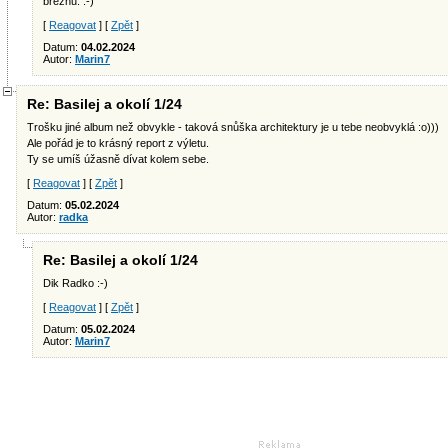
březnu. :-)
[
Reagovat
] [
Zpět
]
Datum:
04.02.2024
Autor:
Marin7
Re: Basilej a okolí 1/24
Trošku jiné album než obvykle - taková snůška architektury je u tebe neobvyklá :o)))
Ale pořád je to krásný report z výletu.
Ty se umíš úžasně dívat kolem sebe.
[
Reagovat
] [
Zpět
]
Datum:
05.02.2024
Autor:
radka
Re: Basilej a okolí 1/24
Dik Radko :-)
[
Reagovat
] [
Zpět
]
Datum:
05.02.2024
Autor:
Marin7