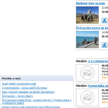
Walliské Alpy na kole
13.08
15 8
Švýcarská jezera na ko
14.08
26 4
Hledám:
2-3 cykloturis
06.0
Pro d
hledá
v kra
více 
Přečtěte si také:
Svatý Mořic na horském kole
Hledám:
Kamarádka na
Cycle4change – cesta napříč Evropou
01.0
Kam (možná) pojedete na letošní dovolenou?
Hled
Švýcarsko – ráj pro bikery
na ko
Jsem 
Švýcarskem podél Rýna: „Grand Canyon“ i rýnské vinice v
více 
cyklistickém balení
Innská stezka vede pohodově mezi třítisícovkami