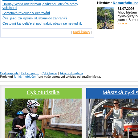
Hledám:
Kamarádku na
Holiday World odstartoval, o víkendu otevírá brány
veřejnosti
31.07.2026
Ahoj, hledám
Sametová revoluce v cestování
cyklovýlety n
Češi jezdí za lepšími službami do zahraničí
jsem z Bero
Cestovní kanceláře si pochvalují, obavy se nevyplnily
více »
[
Další články
]
Cyklozájezdy
|
Dokempu.cz
|
Cyklobazar
|
Aktivni dovolená
Perfektní
funkční oblečení
pro vaše sportovní aktivity, od značky Moira.
Cykloturistika
Městská cyklis