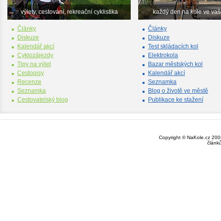
výlety, cestování, rekreační cyklistika
každý den na kole ve va
Články
Články
Diskuze
Diskuze
Kalendář akcí
Test skládacích kol
Cyklozájezdy
Elektrokola
Tipy na výlet
Bazar městských kol
Cestopisy
Kalendář akcí
Recenze
Seznamka
Seznamka
Blog o životě ve městě
Cestovatelský blog
Publikace ke stažení
Copyright © NaKole.cz 2003
článk