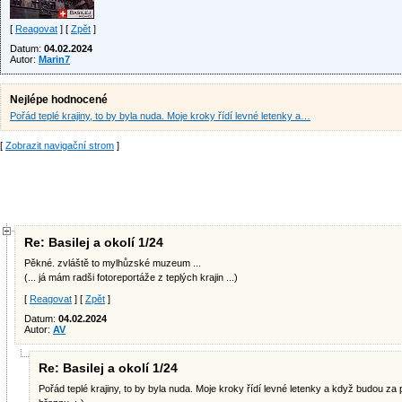
[
Reagovat
] [
Zpět
]
Datum:
04.02.2024
Autor:
Marin7
Nejlépe hodnocené
Pořád teplé krajiny, to by byla nuda. Moje kroky řídí levné letenky a…
[
Zobrazit navigační strom
]
Re: Basilej a okolí 1/24
Pěkné. zvláště to mylhůzské muzeum ...
(... já mám radši fotoreportáže z teplých krajin ...)
[
Reagovat
] [
Zpět
]
Datum:
04.02.2024
Autor:
AV
Re: Basilej a okolí 1/24
Pořád teplé krajiny, to by byla nuda. Moje kroky řídí levné letenky a když budou za 