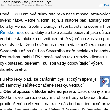
Oberalppass - tady pramení Rýn.
Foto: Switzerland Tourismus, Robert Boesch
Další
Podél 1.230 km své délky tato řeka nese mnoho jazykovýc
svého názvu – Rhein, Rhin, Rijn, z historie pak latinsky Rh
keltsky Renos. Spolu s Dunajem tvořila většinu severní hra
Římské říše
, od té doby se také začala používat jako důleži
vodní cesta hluboko do vnitrozemí. A výtečnou zprávou pro
cyklisty je ta, že od svého pramene nedaleko Oberalppassu
Švýcarsku až po ústí do Severního moře nedaleko holands
Rotterdamu nabízí Rýn podél svého toku stovky kilometrů
cyklostezek, terénem i kulisou vždy odpovídající výběru
daného úseku.
I u této řeky platí, že parádním cyklistickým tipem je
již samotný začátek značené stezky, vedoucí
z
Oberalppassu
k
Bodamskému jezeru
. Úsek dlouhý zhr
220 km s velice různorodým profilem trasy si lze užít třeb
prodlouženého víkendu, na trase nás budou orientačně prov
typicky červené tabulky s číslem 2 (v rámci Švýcarska jde 