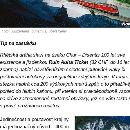
Foto: Switzerland Tourismus, Tibert Keller
Tip na zastávku
Rhétská dráha slaví na úseku Chur – Disentis 100 let své
existence a jízdenkou
Ruin Aulta Ticket
(32 CHF, do 16 let
zdarma) nabízí návštěvníkům celodenní putování vlaky či
poštovními autobusy za originalitou zdejšího kraje. V tomto
stezka nabírá cca 200 výškových metrů zpět; o to přitažlivěj
pohled do hlubin kaňonu, při kterém si pravděpodobně vzp
na dříve zaznamenané reklamní obrázky, jež se vám takto s
s právě prožívanou realitou.
Jedinečnost a poutavost krajiny
má jednoznačný důvod – 400 m