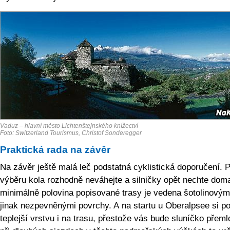
Vaduz – hlavní město Lichtenštejnského knížectví
Foto: Switzerland Tourismus, Christof Sonderegger
Praktická rada na závěr
Na závěr ještě malá leč podstatná cyklistická doporučení. P
výběru kola rozhodně neváhejte a silničky opět nechte dom
minimálně polovina popisované trasy je vedena šotolinovými
jinak nezpevněnými povrchy. A na startu u Oberalpsee si p
teplejší vrstvu i na trasu, přestože vás bude sluníčko přeml