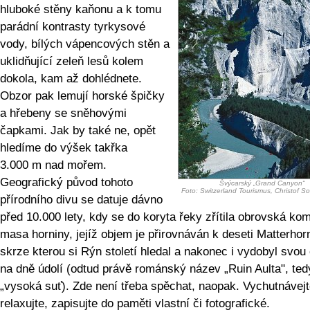
hluboké stěny kaňonu a k tomu
parádní kontrasty tyrkysové
vody, bílých vápencových stěn a
uklidňující zeleň lesů kolem
dokola, kam až dohlédnete.
Obzor pak lemují horské špičky
a hřebeny se sněhovými
čapkami. Jak by také ne, opět
hledíme do výšek takřka
3.000 m nad mořem.
Geografický původ tohoto
Švýcarský „Grand Canyon“
Foto: Switzerland Tourismus, Christof S
přírodního divu se datuje dávno
před 10.000 lety, kdy se do koryta řeky zřítila obrovská ko
masa horniny, jejíž objem je přirovnáván k deseti Matterho
skrze kterou si Rýn století hledal a nakonec i vydobyl svou
na dně údolí (odtud právě románský název „Ruin Aulta", ted
„vysoká suť). Zde není třeba spěchat, naopak. Vychutnávejt
relaxujte, zapisujte do paměti vlastní či fotografické.