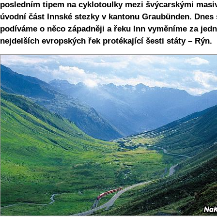
posledním tipem na cyklotoulky mezi švýcarskými masi
úvodní část Innské stezky v kantonu Graubünden. Dnes 
podíváme o něco západněji a řeku Inn vyměníme za jedn
nejdelších evropských řek protékající šesti státy – Rýn.