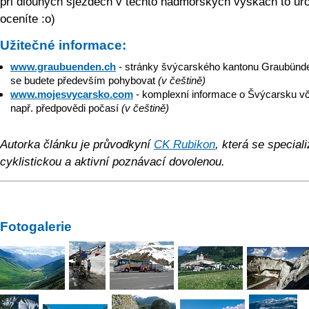
při dlouhých sjezdech v těchto nadmořských výškách to urč
oceníte :o)
Užitečné informace:
www.graubuenden­.ch
- stránky švýcarského kantonu Graubünd
se budete především pohybovat
(v češ­tině)
www.mojesvycar­sko.com
- komplexní informace o Švýcarsku v
např. předpovědi počasí
(v češ­tině)
Autorka článku je průvodkyní
CK Rubikon
, která se special
cyklistickou a aktivní poznávací dovolenou.
Fotogalerie