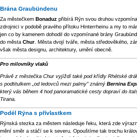
Brána Graubündenu
Za městečkem
Bonaduz
přibírá Rýn svou druhou vzpomín
zdrojnici v podobě pravého přítoku Hinterrheinu a my to má
jen co by kamenem dohodil do vzpomínané brány Graubünd
do města
Chur
. Města dvojí tváře, města středověkého, zá
však města designu, architektury, umění obecně.
Pro milovníky vlaků
Právě z městečka Chur vyjíždí také pod křídly Rhétské drá
s podtitulkem „od ledovců mezi palmy" známý
Bernina Exp
který vás během 4 hod panoramatické cesty dopraví do ita
Tirana.
Podél Rýna s přívlastkem
Rýnská stezka za městem následuje řeku, která zde výraz
mění směr a stáčí se k severu. Opouštíme tak trochu králo