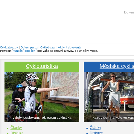
Do vaš
Cyklozájezdy
|
Dokempu.cz
|
Cyklobazar
|
Aktivni dovolená
Perfektní
funkční oblečení
pro vaše sportovní aktivity, od značky Moira.
Cykloturistika
Městská cyklis
výlety, cestování, rekreační cyklistika
každý den na kole ve va
Články
Články
Diskuze
Diskuze