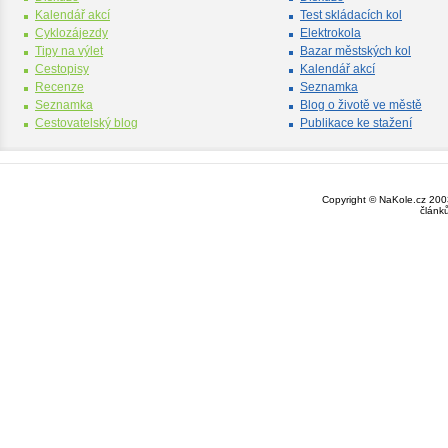
Kalendář akcí
Test skládacích kol
Cyklozájezdy
Elektrokola
Tipy na výlet
Bazar městských kol
Cestopisy
Kalendář akcí
Recenze
Seznamka
Seznamka
Blog o životě ve městě
Cestovatelský blog
Publikace ke stažení
Copyright © NaKole.cz 2003
článk