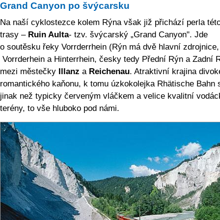
Grand Canyon po švýcarsku
Na naší cyklostezce kolem Rýna však již přichází perla tét
trasy –
Ruin Aulta
- tzv. švýcarský „Grand Canyon". Jde
o soutěsku řeky Vorrderrhein (Rýn má dvě hlavní zdrojnice,
Vorrderhein a Hinterrhein, česky tedy Přední Rýn a Zadní 
mezi městečky
Illanz
a
Reichenau
. Atraktivní krajina divo
romantického kaňonu, k tomu úzkokolejka Rhätische Bahn s
jinak než typicky červeným vláčkem a velice kvalitní vodác
terény, to vše hluboko pod námi.