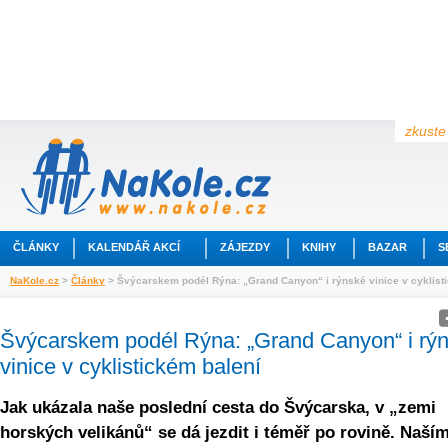
zkuste 
ČLÁNKY
KALENDÁŘ AKCÍ
ZÁJEZDY
KNIHY
BAZAR
S
NaKole.cz
>
Články
> Švýcarskem podél Rýna: „Grand Canyon“ i rýnské vinice v cyklist
Švýcarskem podél Rýna: „Grand Canyon“ i rý
vinice v cyklistickém balení
Jak ukázala naše poslední cesta do Švýcarska, v „zemi
horských velikánů“ se dá jezdit i téměř po rovině. Naší