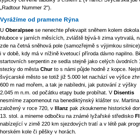
„Radtour Nummer 2").
Vyrážíme od pramene Rýna
U
Oberalpsee
se nenechte překvapit sněhem kolem dokola 
hluboce v jarních měsících, zvláště bývá-li zima vytrvalá, na
zde na četná sněhová pole (samozřejmě s výjimkou silnice)
i v době, kdy má v nížině kvetoucí příroda dávno napilno. 
startovních serpentin ze sedla stejně jako celých úvodních
stezky do města
Chur
to s námi půjde hodně z kopce. Nejst
švýcarské město se totiž již 5.000 let nachází ve výšce zh
600 m nad mořem, a tak je nabíledni, jak putování z výšky
2.045 m n.m. od počátku etapy bude probíhat. V
Disentis
nesmíme zapomenout na benediktýnský klášter sv. Martina
založený v roce 720, v
Illanz
pak zkoukneme historické do
13. stol. a mineme odbočku na známé lyžařské středisko
F
nabízející v zimě 220 km sjezdových tratí a v létě pak pro
horském kole či pěšky v horách.