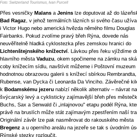
Foto: Switzerland Tourismus, Ivan Purcell
Přes vesničky
Malans
a
Jenins
lze doputovat až do lázeňs
Bad Ragaz
, v jehož termálních lázních si svého času užíval
i Victor Hugo nebo americká hvězda němého filmu Douglas
Fairbanks. Pokud zvolíme pravý břeh Rýna, dovede nás
neuvěřitelně hladká cyklostezka přes zemskou hranici do
Lichtenštejnského knížectví
. Lávkou přes řeku vjíždíme d
hlavního města
Vaduzu
, okem spočineme na zámku na ská
coby knížecím sídlu, navštívit můžeme i Poštovní muzeum 
hodnotnou obrazovou galerii s knížecí sbírkou Rembrandta,
Rubense, van Dycka či Leonarda Da Vinciho. Závěrečné ki
k
Bodamskému jezeru
nabízí několik alternativ – návrat na
švýcarský levý a cyklisticky zajímavější břeh přes městeč
Buchs, Sax a Senwald či „inlajnovou" etapu podél Rýna, kte
právě na bruslích může stát zajímavým zpestřením naší tra
Originální závěr lze pak nasměrovat do rakouského města
Bregenz
a u operního areálu na jezeře se tak s úvodním ú
Rýnské stezky rozloučit.