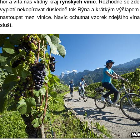
hor a vítá nás vlídný kraj
rýnských vinic
. Rozhodně se zde
vyplatí nekopírovat důsledně tok Rýna a krátkým výšlapem
nastoupat mezi vinice. Navíc ochutnat vzorek zdejšího vína
sluší.