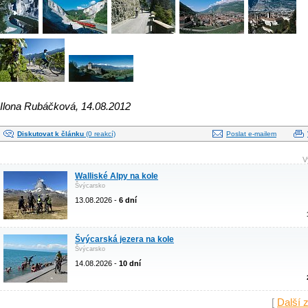
Ilona Rubáčková, 14.08.2012
Diskutovat k článku
(0 reakcí)
Poslat e-mailem
V
Walliské Alpy na kole
Švýcarsko
13.08.2026 -
6 dní
Švýcarská jezera na kole
Švýcarsko
14.08.2026 -
10 dní
[
Další 