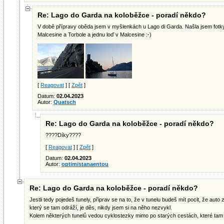
Re: Lago do Garda na koloběžce - poradí někdo?
V době přípravy oběda jsem v myšlenkách u Lago di Garda. Našla jsem fotky 
Malcesine a Torbole a jednu loď v Malcesine :-)
[
Reagovat
] [
Zpět
]
Datum:
02.04.2023
Autor:
Quatsch
Re: Lago do Garda na koloběžce - poradí někdo?
????Díky????
[
Reagovat
] [
Zpět
]
Datum:
02.04.2023
Autor:
optimistanaentou
Re: Lago do Garda na koloběžce - poradí někdo?
Jestli tedy pojedeš tunely, připrav se na to, že v tunelu budeš mít pocit, že au
který se tam odráží, je děs, nikdy jsem si na něho nezvykl.
Kolem některých tunelů vedou cyklostezky mimo po starých cestách, které tam b