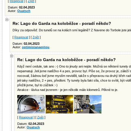
[
Reagovat
] [
Zpět
]
Datum:
02.04.2023
Autor:
Quatsch
Re: Lago do Garda na koloběžce - poradí někdo?
Díky za odpověď. Do tunelů se na kolách smí legálně? Z Navene do Torbole jste jel
[
Reagovat
] [
Zpět
]
Datum:
02.04.2023
Autor:
optimistanaentou
Re: Lago do Garda na koloběžce - poradí někdo?
Když není cedule, tak ano :-) Ono to jinudy ani nejde. Možná se některé tunely daj
nepamatuji. Jeli jsme natěžko 4 a pes, provoz byl. Píše se, že provoz je, zálež
nocovali, žádnou loď jsme myslím neviděli, takže s přepravou na druhý břeh r
jeli taky natěžko, 2 + pes, předloni. Ty tunely byla fakt síla, chce to svítit, být v
přežili jsme, byl to zážitek :-)
Atrakce - lávka nad jezerem - je jen několik málo kilometrů. Pěkné to je.
[
Reagovat
] [
Zpět
]
Datum:
02.04.2023
Autor:
Quatsch