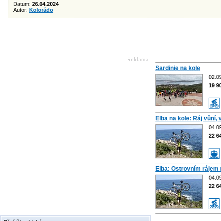
Datum:
26.04.2024
Autor:
Kolorádo
Sardinie na kole
02.09
19 9
Elba na kole: Ráj vůní, 
04.09
22 6
Elba: Ostrovním rájem
04.09
22 6