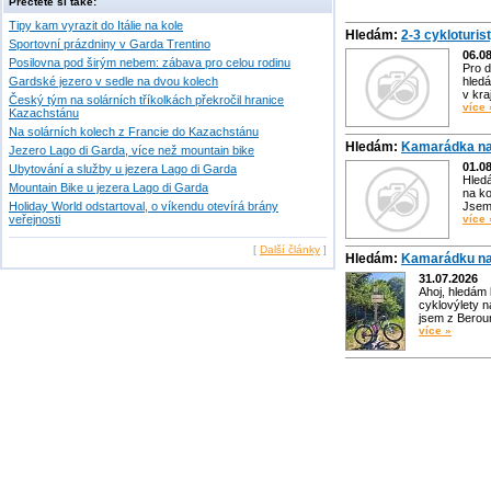
Přečtěte si také:
Tipy kam vyrazit do Itálie na kole
Hledám:
2-3 cykloturis
Sportovní prázdniny v Garda Trentino
06.0
Posilovna pod širým nebem: zábava pro celou rodinu
Pro d
Gardské jezero v sedle na dvou kolech
hledá
v kra
Český tým na solárních tříkolkách překročil hranice
více 
Kazachstánu
Na solárních kolech z Francie do Kazachstánu
Hledám:
Kamarádka na
Jezero Lago di Garda, více než mountain bike
01.0
Ubytování a služby u jezera Lago di Garda
Hled
Mountain Bike u jezera Lago di Garda
na ko
Holiday World odstartoval, o víkendu otevírá brány
Jsem 
veřejnosti
více 
[
Další články
]
Hledám:
Kamarádku na
31.07.2026
Ahoj, hledám
cyklovýlety n
jsem z Bero
více »