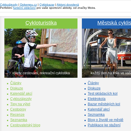
Cyklozájezdy
|
Dokempu.cz
|
Cyklobazar
|
Aktivni dovolená
Perfektní
funkční oblečení
pro vaše sportovní aktivity, od značky Moira.
Cykloturistika
Městská cyklis
výlety, cestování, rekreační cyklistika
každý den na kole ve va
Články
Články
Diskuze
Diskuze
Kalendář akcí
Test skládacích kol
Cyklozájezdy
Elektrokola
Tipy na výlet
Bazar městských kol
Cestopisy
Kalendář akcí
Recenze
Seznamka
Seznamka
Blog o životě ve městě
Cestovatelský blog
Publikace ke stažení