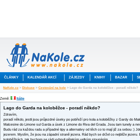
ČLÁNKY
KALENDÁŘ AKCÍ
ZÁJEZDY
KNIHY
BAZAR
S
NaKole.cz
>
Diskuse
>
Cestování na kole
> Lago do Garda na koloběžce - poradí někdo?
Země:
Itálie
Lago do Garda na koloběžce - poradí někdo?
Zdravím,
poradí někdo, jestli jsou průjezdné úseky po pobřeží pro kola a koloběžky z Gardy do Malc
Malcesine do Limone sul Garda a úsek z Limone do Riva del Grada. Jsou tam tunely a nevím
Budu rád za každou radu a případné tipy a alternativy od těch co to mají již za sebou :) J
jezerem. Myslím, že jsou na západní straně jezera. Rád bych se držel co nejblíže jezeru
koloběžkách, tak bychom se rádi vyhnuli nějakým velkým stoupáním.