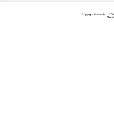
Copyright © NaKole.cz 2003
článk