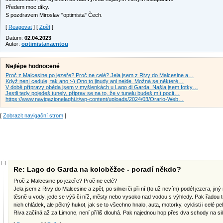
Předem moc díky.
S pozdravem Miroslav "optimista" Čech.
[
Reagovat
] [
Zpět
]
Datum:
02.04.2023
Autor:
optimistanaentou
Nejlépe hodnocené
Proč z Malcesine po jezeře? Proč ne celé? Jela jsem z Rivy do Malcesine a…
Když není cedule, tak ano :-) Ono to jinudy ani nejde. Možná se některé…
V době přípravy oběda jsem v myšlenkách u Lago di Garda. Našla jsem fotky…
Jestli tedy pojedeš tunely, připrav se na to, že v tunelu budeš mít pocit…
https://www.navigazionelaghi.it/wp-content/uploads/2024/03/Orario-Web…
[
Zobrazit navigační strom
]
Re: Lago do Garda na koloběžce - poradí někdo?
Proč z Malcesine po jezeře? Proč ne celé?
Jela jsem z Rivy do Malcesine a zpět, po silnici či při ní (to už nevím) podél jezera, jin
těsně u vody, jede se výš či níž, městy nebo vysoko nad vodou s výhledy. Pak řadou tu
nich chládek, ale pěkný hukot, jak se to všechno hnalo, auta, motorky, cyklisti i celé pe
Riva začíná až za Limone, není příliš dlouhá. Pak najednou hop přes dva schody na siln