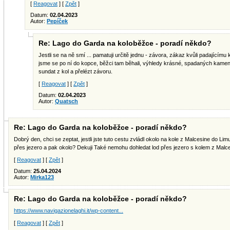
[
Reagovat
] [
Zpět
]
Datum:
02.04.2023
Autor:
Pepíček
Re: Lago do Garda na koloběžce - poradí někdo?
Jestli se na ně smí ... pamatuji určitě jednu - závora, zákaz kvůli padajícím
jsme se po ní do kopce, běžci tam běhali, výhledy krásné, spadaných kame
sundat z kol a přelézt závoru.
[
Reagovat
] [
Zpět
]
Datum:
02.04.2023
Autor:
Quatsch
Re: Lago do Garda na koloběžce - poradí někdo?
Dobrý den, chci se zeptat, jestli jste tuto cestu zvládl okolo na kole z Malcesine do Limu
přes jezero a pak okolo? Dekuji Také nemohu dohledat lod přes jezero s kolem z Malc
[
Reagovat
] [
Zpět
]
Datum:
25.04.2024
Autor:
Mirka123
Re: Lago do Garda na koloběžce - poradí někdo?
https://www.navigazionelaghi.it/wp-content...
[
Reagovat
] [
Zpět
]