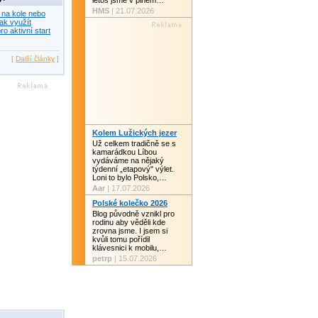
letos jsme v plném…
HMS
| 21.07.2026
 na kole nebo
ak využít
ro aktivní start
[
Další články
]
Kolem Lužických jezer
Už celkem tradičně se s
kamarádkou Líbou
vydáváme na nějaký
týdenní „etapový" výlet.
Loni to bylo Polsko,…
Aar
| 17.07.2026
Polské kolečko 2026
Blog původně vznikl pro
rodinu aby věděli kde
zrovna jsme. I jsem si
kvůli tomu pořídil
klávesnici k mobilu,…
petrp
| 15.07.2026