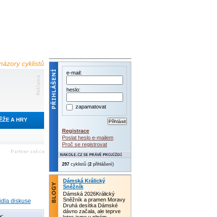
názory cyklistů
e-mail:
heslo:
zapamatovat
ĚŽE A HRY
Registrace
Poslat heslo e-mailem
Proč se registrovat
297
cyklistů (
2
přihlášení)
Dámská Králický
Sněžník
Dámská 2026Králický
Sněžník a pramen Moravy
idla diskuse
Druhá desítka Dámské
dávno začala, ale teprve
y: