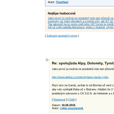
Autor:
Trepifajxl
Nejlépe hodnocené
Jako první (a možná ne poslední) kdo tam přesně v
cestovky už mám obvolaný a o tomto vím, ale 5/7 u
Tak alespoň na tu cestu zpět toho 10/7 byste je mohli 
mě už zpět nabídla Adventura, jedou z Dolomit, chybí
[
Zobrazit navigační strom
]
Re: spolujízda Alpy, Dolomity, Tyro
Jako první (a možná ne poslední) kdo tam přesně 
http://www.alpina.cz/zajezdy/lago-garda-cyklo
Razí sice na Gardu, avšak to od Bormia už není z
aby vás vyklopili třeba už v Bolzanu. Hádám že 2 
podobným odvozem s CK S.E.N. do Helsinek a s 
[
Reagovat
] [
Zpět
]
Datum:
16.06.2016
Autor:
cyklo-poustevnik