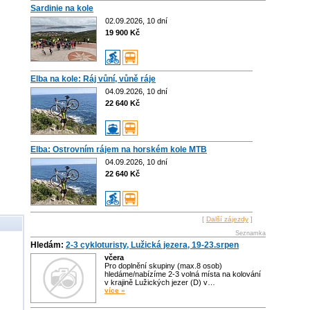
Sardinie na kole
02.09.2026, 10 dní
19 900 Kč
Elba na kole: Ráj vůní, vůně ráje
04.09.2026, 10 dní
22 640 Kč
Elba: Ostrovním rájem na horském kole MTB
04.09.2026, 10 dní
22 640 Kč
[
Další zájezdy
]
Seznamka
Hledám:
2-3 cykloturisty, Lužická jezera, 19-23.srpen
včera
Pro doplnění skupiny (max.8 osob)
hledáme/nabízíme 2-3 volná místa na kolování
v krajině Lužických jezer (D) v…
více »