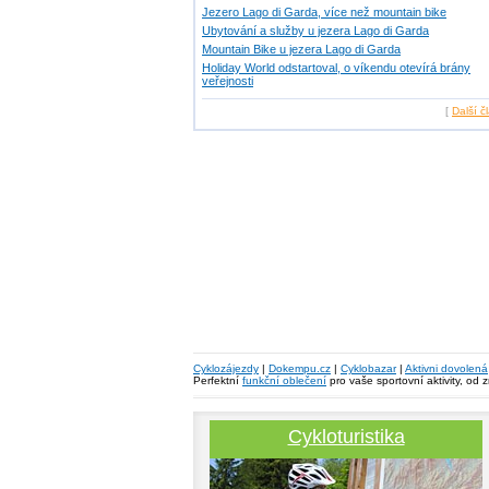
Jezero Lago di Garda, více než mountain bike
Ubytování a služby u jezera Lago di Garda
Mountain Bike u jezera Lago di Garda
Holiday World odstartoval, o víkendu otevírá brány
veřejnosti
[
Další č
Cyklozájezdy
|
Dokempu.cz
|
Cyklobazar
|
Aktivni dovolená
Perfektní
funkční oblečení
pro vaše sportovní aktivity, od 
Cykloturistika