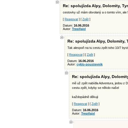
Re: spolujízda Alpy, Dolomity, Ty
cestovky už mám obvolaný a o tomto vím, ale 5
[
Reagovat
] [
Zpět
]
Datum:
16.06.2016
Autor:
Trepifajxl
Re: spolujízda Alpy, Dolomity,
Tak alespoň na tu cestu zpět toho 10/7 byste
[
Reagovat
] [
Zpět
]
Datum:
16.06.2016
Autor:
cyklo-poustevnik
Re: spolujízda Alpy, Dolomit
mě už zpět nabídla Adventura, jedou z Do
cestu zpět, kdyby se někdo našel
každopádně děkuji
[
Reagovat
] [
Zpět
]
Datum:
16.06.2016
Autor:
Trepifajxl