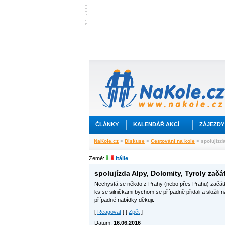
ČLÁNKY
KALENDÁŘ AKCÍ
ZÁJEZDY
NaKole.cz
>
Diskuse
>
Cestování na kole
> spolujízd
Země:
Itálie
spolujízda Alpy, Dolomity, Tyroly zač
Nechystá se někdo z Prahy (nebo přes Prahu) začátk
ks se silničkami bychom se případně přidali a složili
případné nabídky děkuji.
[
Reagovat
] [
Zpět
]
Datum:
16.06.2016