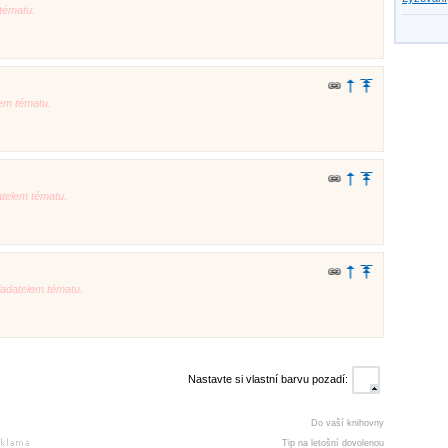
tématu.
em tématu.
telem tématu.
adatelem tématu.
Nastavte si vlastní barvu pozadí:
Do vaší knihovny
Tip na letošní dovolenou