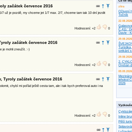
Co se děj
roly začátek července 2016
zítra
Oživení H
/7 už je pozdě, my chceme jet 1/7 max. 2/7, chceme tam tak 10 dní jezdit
Točník
22.08.2026
Galasova
Hodnocení: +2
0
Č.411 ' D
Davle - 
29.08.2026
 Tyroly začátek července 2016
ŠVEJKO
Turistika,
 je mohli zneužít. :-)
setkání 
29.08.2026
2. CYKL
Hodnocení: +2
0
Orešán d
09.09.2026
Mezináro
y, Tyroly začátek července 2016
lehokol Č
2026
lomit, chybí mi pořád ještě cesta tam, ale i tak bych preferoval auto i na
Vyzkouše
Cyklozáj
Hodnocení: +2
0
Inline bru
Pěší turis
Splavová
Lyžování