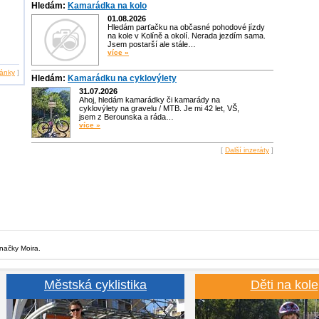
Hledám:
Kamarádka na kolo
01.08.2026
Hledám parťačku na občasné pohodové jízdy
na kole v Kolíně a okolí. Nerada jezdím sama.
Jsem postarší ale stále…
více »
lánky
]
Hledám:
Kamarádku na cyklovýlety
31.07.2026
Ahoj, hledám kamarádky či kamarády na
cyklovýlety na gravelu / MTB. Je mi 42 let, VŠ,
jsem z Berounska a ráda…
více »
[
Další inzeráty
]
značky Moira.
Městská cyklistika
Děti na kole