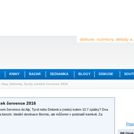
diskuse, rozmluvy, debaty a 
KNIHY
BAZAR
SEZNAMKA
BLOGY
DISKUSE
SOUT
a Alpy, Dolomity, Tyroly začátek července 2016
átek července 2016
em července do Alp, Tyrol nebo Dolomit a (nebo) kolem 10.7 zpátky? Dva
 na benzin. Ideální destinace Bormio, ale můžeme v podstatě kamkoli. Za
Prav
PR článk