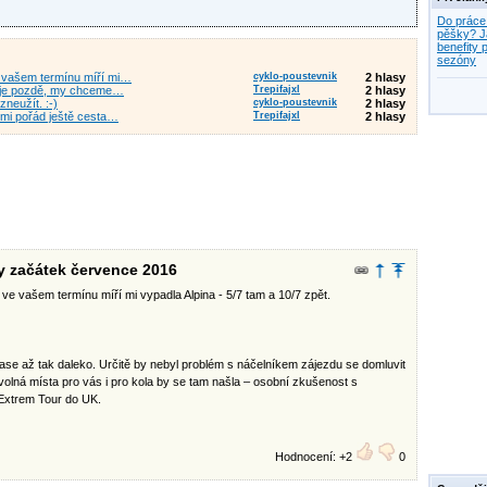
Do práce
pěšky? J
benefity p
sezóny
e vašem termínu míří mi…
cyklo-poustevnik
2 hlasy
ž je pozdě, my chceme…
Trepifajxl
2 hlasy
zneužít. :-)
cyklo-poustevnik
2 hlasy
 mi pořád ještě cesta…
Trepifajxl
2 hlasy
ly začátek července 2016
ve vašem termínu míří mi vypadla Alpina - 5/7 tam a 10/7 zpět.
ase až tak daleko. Určitě by nebyl problém s náčelníkem zájezdu se domluvit
volná místa pro vás i pro kola by se tam našla – osobní zkušenost s
Extrem Tour do UK.
Hodnocení: +2
0