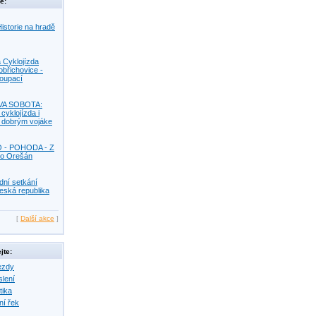
e:
istorie na hradě
 Cyklojízda
obřichovice -
Koupací
VA SOBOTA:
 cyklojízda i
s dobrým vojáke
O - POHODA - Z
o Orešán
dní setkání
eská republika
[
Další akce
]
jte:
ezdy
slení
tika
ní řek