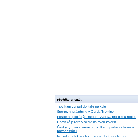
Přečtěte si také:
Tipy kam vyrazit do Itálie na kole
Sportovní prázdniny v Garda Trentino
Posilovna pod širým nebem: zábava pro celou rodinu
Gardské jezero v sedle na dvou kolech
Český tým na solárních tříkolkách překročil hranice
Kazachstánu
Na solárních kolech z Francie do Kazachstánu