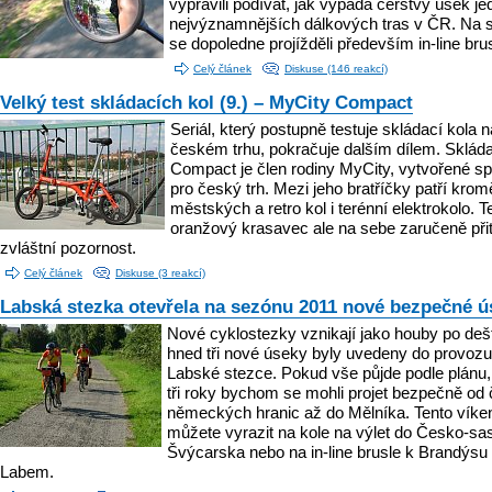
vypravili podívat, jak vypadá čerstvý úsek je
nejvýznamnějších dálkových tras v ČR. Na 
se dopoledne projížděli především in-line bru
Celý článek
Diskuse (146 reakcí)
Velký test skládacích kol (9.) – MyCity Compact
Seriál, který postupně testuje skládací kola n
českém trhu, pokračuje dalším dílem. Skláda
Compact je člen rodiny MyCity, vytvořené sp
pro český trh. Mezi jeho bratříčky patří krom
městských a retro kol i terénní elektrokolo. T
oranžový krasavec ale na sebe zaručeně při
zvláštní pozornost.
Celý článek
Diskuse (3 reakcí)
Labská stezka otevřela na sezónu 2011 nové bezpečné ú
Nové cyklostezky vznikají jako houby po dešt
hned tři nové úseky byly uvedeny do provozu
Labské stezce. Pokud vše půjde podle plánu, 
tři roky bychom se mohli projet bezpečně od
německých hranic až do Mělníka. Tento víken
můžete vyrazit na kole na výlet do Česko-s
Švýcarska nebo na in-line brusle k Brandýsu
Labem.