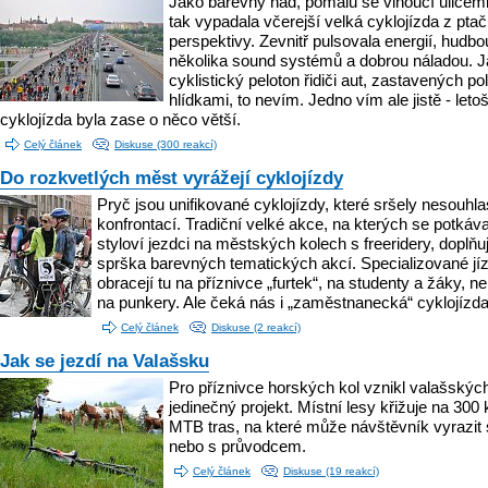
Jako barevný had, pomalu se vinoucí ulicemi
tak vypadala včerejší velká cyklojízda z ptač
perspektivy. Zevnitř pulsovala energií, hudbo
několika sound systémů a dobrou náladou. Ja
cyklistický peloton řidiči aut, zastavených po
hlídkami, to nevím. Jedno vím ale jistě - leto
cyklojízda byla zase o něco větší.
Celý článek
Diskuse (300 reakcí)
Do rozkvetlých měst vyrážejí cyklojízdy
Pryč jsou unifikované cyklojízdy, které sršely nesouhl
konfrontací. Tradiční velké akce, na kterých se potkáva
styloví jezdci na městských kolech s freeridery, doplňu
sprška barevných tematických akcí. Specializované jí
obracejí tu na příznivce „furtek“, na studenty a žáky, n
na punkery. Ale čeká nás i „zaměstnanecká“ cyklojízda
Celý článek
Diskuse (2 reakcí)
Jak se jezdí na Valašsku
Pro příznivce horských kol vznikl valašskýc
jedinečný projekt. Místní lesy křižuje na 300
MTB tras, na které může návštěvník vyrazit
nebo s průvodcem.
Celý článek
Diskuse (19 reakcí)