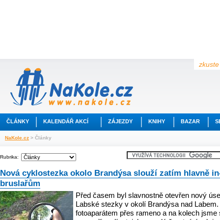
zkuste 
ČLÁNKY
KALENDÁŘ AKCÍ
ZÁJEZDY
KNIHY
BAZAR
S
NaKole.cz
> Články
Rubrika:
Nová cyklostezka okolo Brandýsa slouží zatím hlavně in
bruslařům
Před časem byl slavnostně otevřen nový ús
Labské stezky v okolí Brandýsa nad Labem.
fotoaparátem přes rameno a na kolech jsme 