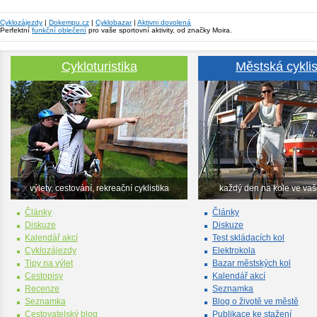
Cyklozájezdy
|
Dokempu.cz
|
Cyklobazar
|
Aktivni dovolená
Perfektní
funkční oblečení
pro vaše sportovní aktivity, od značky Moira.
Cykloturistika
Městská cyklis
výlety, cestování, rekreační cyklistika
každý den na kole ve va
Články
Články
Diskuze
Diskuze
Kalendář akcí
Test skládacích kol
Cyklozájezdy
Elektrokola
Tipy na výlet
Bazar městských kol
Cestopisy
Kalendář akcí
Recenze
Seznamka
Seznamka
Blog o životě ve městě
Cestovatelský blog
Publikace ke stažení