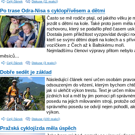
Celý článek
Diskuse (11 reakcí)
Po trase Odra-Nisa s cyklopřívěsem a dětmi
Často se mě rodiče ptají, od jakého věku je
jezdit s dětmi na kole. Také proto jsem měla 
rozhovoru, který se podařilo před časem usku
Dostala jsem příležitost vyzpovídat dvojici ro
kteří se svými dětmi dojeli na kolech a s př
vozíčkem z Čech až k Baltskému moři.
Nejmladšímu členovi výpravy přitom nebylo 
měsíců…
Celý článek
Diskuse (3 reakcí)
Dobře sedět je základ
Následující článek není určen osobám prav
odsouzeným do vězení, kterým bychom chtěli
jak si ulehčit výkon trestu. Text je určen mil
jízdních kol a měl by jim pomoci při správné
posedu na jejich milovaném stroji, protože od
správného posedu se odvíjí nejen pohodlí, ale
výkon.
Celý článek
Diskuse (100 reakcí)
Pražská cyklojízda měla úspěch