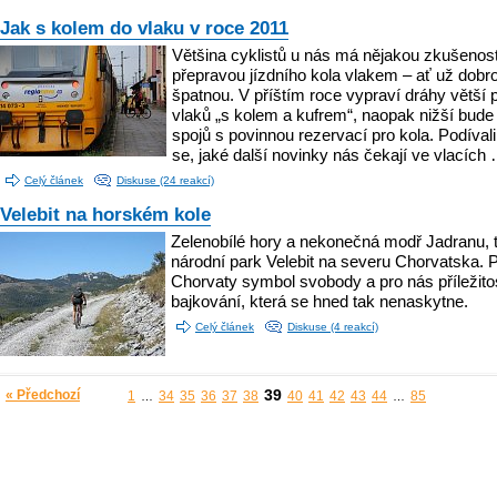
Jak s kolem do vlaku v roce 2011
Většina cyklistů u nás má nějakou zkušenos
přepravou jízdního kola vlakem – ať už dobro
špatnou. V příštím roce vypraví dráhy větší 
vlaků „s kolem a kufrem“, naopak nižší bude
spojů s povinnou rezervací pro kola. Podíval
se, jaké další novinky nás čekají ve vlacích
Celý článek
Diskuse (24 reakcí)
Velebit na horském kole
Zelenobílé hory a nekonečná modř Jadranu, t
národní park Velebit na severu Chorvatska. 
Chorvaty symbol svobody a pro nás příležito
bajkování, která se hned tak nenaskytne.
Celý článek
Diskuse (4 reakcí)
39
« Předchozí
1
34
35
36
37
38
40
41
42
43
44
85
…
…