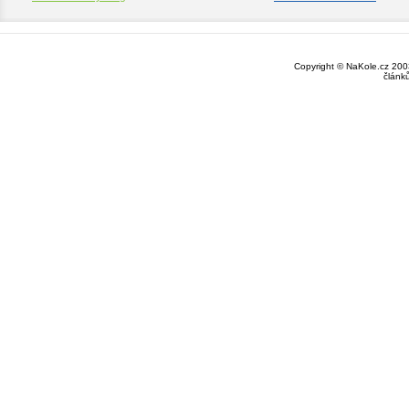
Copyright © NaKole.cz 2003
článk