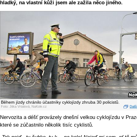
hladký, na vlastní kůži jsem ale zažila něco jiného.
Během jízdy chránilo účastníky cyklojízdy zhruba 30 policistů.
Foto: Jitka Vrtalová, NaKole.cz
Další
Nervozita a déšť provázely dnešní velkou cyklojízdu v Praz
které se zúčastnilo několik tisíc cyklistů.