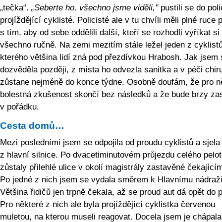
„tečka“.
„Seberte ho, všechno jsme viděli,"
pustili se do poli
projíždějící cyklisté. Policisté ale v tu chvíli měli plné ruce 
s tím, aby od sebe oddělili další, kteří se rozhodli vyříkat si
všechno ručně. Na zemi mezitím stále ležel jeden z cyklistů
kterého většina lidí zná pod přezdívkou Hrabosh. Jak jsem 
dozvěděla později, z místa ho odvezla sanitka a v péči chir
zůstane nejméně do konce týdne. Osobně doufám, že pro ně
bolestná zkušenost skončí bez následků a že bude brzy za
v pořádku.
Cesta domů…
Mezi posledními jsem se odpojila od proudu cyklistů a sjela
z hlavní silnice. Po dvacetiminutovém průjezdu celého pelo
zůstaly přilehlé ulice v okolí magistrály zastavěné čekajícím
Po jedné z nich jsem se vydala směrem k Hlavnímu nádraží
Většina řidičů jen trpně čekala, až se proud aut dá opět do 
Pro některé z nich ale byla projíždějící cyklistka červenou
muletou, na kterou museli reagovat. Docela jsem je chápala