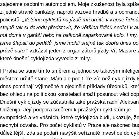
zajedeme osobním automobilem. Moje zkušenost byla spíš
z jedné straně barikády, naproti vozové hradbě a s ochrano
policistů
„Většina cyklistů na jízdě má určitě v kapse řidičá
stejně tak si dovedu představit, že většina řidičů sedící v a
má doma v garáži nebo na balkoně zaparkované kolo. I my,
jsme šlapali do pedálů, jsme mohli stejně tak dobře dnes po
právě auto,"
vzkázal jeden z organizátorů jízdy Vít Masare
které dnešní cyklojízda vyvedla z míry.
I Praha se sune tímto směrem a jednou se takovým intelige
městem určitě stane. Mám ale pocit, že víc než cyklojízdy 
dnes pomáhají výjimečné a ojedinělé příklady úředníků, kteř
bez ohledu na politickou konstelaci snaží posunout věci do
Dnešní cyklojízdy se zúčastnila také pražská radní Aleksan
Udženija. Její podpora směrem k pražským cyklistům je
sympatická a ve vášních, které cyklojízda budí, ukazuje, že
nechybí odvaha. Pro počet cyklistů v Praze ale nakonec bu
důležitější, zda se podaří navýšit seříznuté investice do cyk