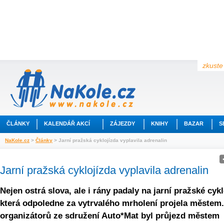
zkuste 
ČLÁNKY
KALENDÁŘ AKCÍ
ZÁJEZDY
KNIHY
BAZAR
S
NaKole.cz
>
Články
> Jarní pražská cyklojízda vyplavila adrenalin
Jarní pražská cyklojízda vyplavila adrenalin
Nejen ostrá slova, ale i rány padaly na jarní pražské cykl
která odpoledne za vytrvalého mrholení projela městem
organizátorů ze sdružení Auto*Mat byl průjezd městem