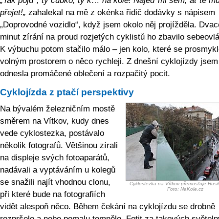
„Tak pojď , ty čubko, ty k… na kole! Najeď mi sem, ať tě m
přejet!„
zahalekal na mě z okénka řidič dodávky s nápisem
„Doprovodné vozidlo“, když jsem okolo něj projížděla. Dvac
minut zírání na proud rozjetých cyklistů ho zbavilo sebeovl
K výbuchu potom stačilo málo – jen kolo, které se prosmyk
volným prostorem o něco rychleji. Z dnešní cyklojízdy jsem
odnesla promáčené oblečení a rozpačitý pocit.
Cyklojízda z ptačí perspektivy
Na bývalém železničním mostě
směrem na Vítkov, kudy dnes
vede cyklostezka, postávalo
několik fotografů. Většinou zírali
na displeje svých fotoaparátů,
nadávali a vyptáváním u kolegů
se snažili najít vhodnou clonu,
Cyklostezka na Vítkov přemosťuje Husits
Foto: NaKole.cz
při které bude na fotografiích
vidět alespoň něco. Během čekání na cyklojízdu se drobně
rozpršelo a nebe pomalu temnělo. Fotit za takových světel