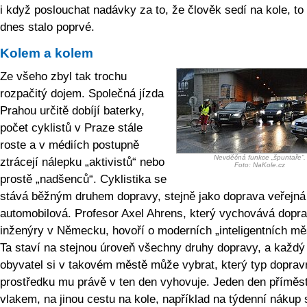
i když poslouchat nadávky za to, že člověk sedí na kole, to
dnes stalo poprvé.
Kolem a kolem
Ze všeho zbyl tak trochu
rozpačitý dojem. Společná jízda
Prahou určitě dobíjí baterky,
počet cyklistů v Praze stále
roste a v médiích postupně
Nevděčná funkce „špuntaře“.
ztrácejí nálepku „aktivistů“ nebo
Foto: NaKole.cz
prostě „nadšenců“. Cyklistika se
stává běžným druhem dopravy, stejně jako doprava veřejná
automobilová. Profesor Axel Ahrens, který vychovává dopra
inženýry v Německu, hovoří o moderních „inteligentních mě
Ta staví na stejnou úroveň všechny druhy dopravy, a každý
obyvatel si v takovém městě může vybrat, který typ doprav
prostředku mu právě v ten den vyhovuje. Jeden den přímě
vlakem, na jinou cestu na kole, například na týdenní nákup 