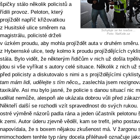
špičky stálo několik policistů a
řídili provoz. Peloton, který
projížděl napříč křižovatkou
z Husitské ulice směrem na
Schyluje se ke rvačce…
Foto: NaKole.cz
magistrálu, policisté drželi
v úzkém proudu, aby mohla projíždět auta v druhém směru.
z Hybernské ulice, tedy kolmo k proudu projíždějících cykli
stála. Bylo vidět, že některým řidičům v nich už došla trpěli
jdou si vše vyříkat s autory celé situace. Několik z nich už 
před policisty a diskutovalo s nimi a s projíždějícími cyklist
tam mám lidi, udělejte s tím něco,„
zaslechla jsem rezigno
taxikáře. Asi mu bylo jasné, že policie s danou situací nic 
udělat nemůže, alespoň ale ukázala dobrou vůli před zákazn
Někteří další se rozhodli vzít spravedlnost do svých rukou.
ostré výměně názorů padla rána a jeden účastník pelotonu 
k zemi. Autor úderu zjevně věděl, kam se trefit, jeho postav
napovídala, že s boxem nějakou zkušenost má. V žargonu 
mimochodem tenhle typ rány docela přiléhavě označuje jak