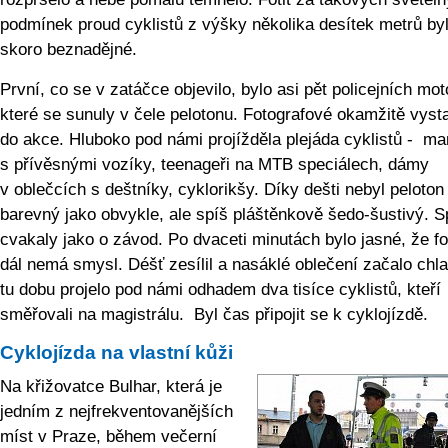
podmínek proud cyklistů z výšky několika desítek metrů by
skoro beznadějné.
První, co se v zatáčce objevilo, bylo asi pět policejních mot
které se sunuly v čele pelotonu. Fotografové okamžitě vysta
do akce. Hluboko pod námi projížděla plejáda cyklistů - m
s přívěsnými vozíky, teenageři na MTB speciálech, dámy
v oblečcích s deštníky, cyklorikšy. Díky dešti nebyl peloton
barevný jako obvykle, ale spíš pláštěnkově šedo-šustivý. 
cvakaly jako o závod. Po dvaceti minutách bylo jasné, že fot
dál nemá smysl. Déšť zesílil a nasáklé oblečení začalo chla
tu dobu projelo pod námi odhadem dva tisíce cyklistů, kteří
směřovali na magistrálu. Byl čas připojit se k cyklojízdě.
Cyklojízda na vlastní kůži
Na křižovatce Bulhar, která je
jedním z nejfrekvento­vanějších
míst v Praze, během večerní