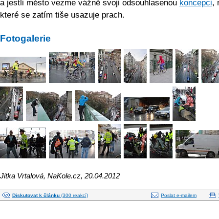
a jestli město vezme vážně svoji odsouhlasenou
koncepci
, 
které se zatím tiše usazuje prach.
Fotogalerie
Jitka Vrtalová, NaKole.cz, 20.04.2012
Diskutovat k článku
(300 reakcí)
Poslat e-mailem