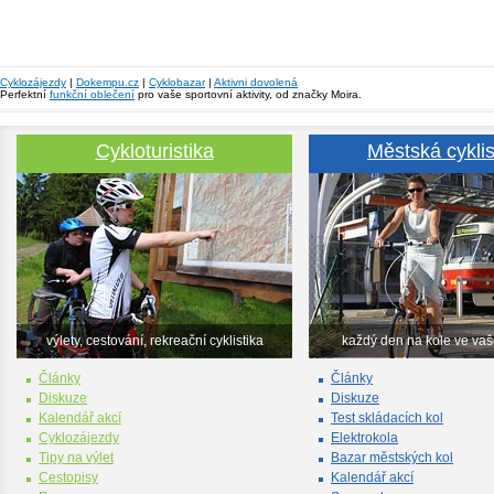
Cyklozájezdy
|
Dokempu.cz
|
Cyklobazar
|
Aktivni dovolená
Perfektní
funkční oblečení
pro vaše sportovní aktivity, od značky Moira.
Cykloturistika
Městská cyklis
výlety, cestování, rekreační cyklistika
každý den na kole ve va
Články
Články
Diskuze
Diskuze
Kalendář akcí
Test skládacích kol
Cyklozájezdy
Elektrokola
Tipy na výlet
Bazar městských kol
Cestopisy
Kalendář akcí