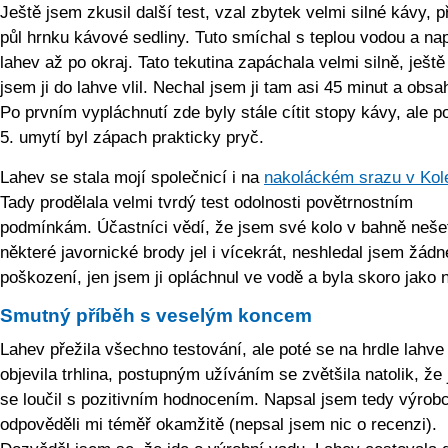
Ještě jsem zkusil další test, vzal zbytek velmi silné kávy, p
půl hrnku kávové sedliny. Tuto smíchal s teplou vodou a nap
lahev až po okraj. Tato tekutina zapáchala velmi silně, ještě
jsem ji do lahve vlil. Nechal jsem ji tam asi 45 minut a obsah
Po prvním vypláchnutí zde byly stále cítit stopy kávy, ale p
5. umytí byl zápach prakticky pryč.
Lahev se stala mojí společnicí i na
nakoláckém srazu v Kol
Tady prodělala velmi tvrdý test odolnosti povětrnostním
podmínkám. Účastníci vědí, že jsem své kolo v bahně nešet
některé javornické brody jel i vícekrát, neshledal jsem žádn
poškození, jen jsem ji opláchnul ve vodě a byla skoro jako 
Smutný příběh s veselým koncem
Lahev přežila všechno testování, ale poté se na hrdle lahve
objevila trhlina, postupným užíváním se zvětšila natolik, že
se loučil s pozitivním hodnocením. Napsal jsem tedy výrobc
odpověděli mi téměř okamžitě (nepsal jsem nic o recenzi).