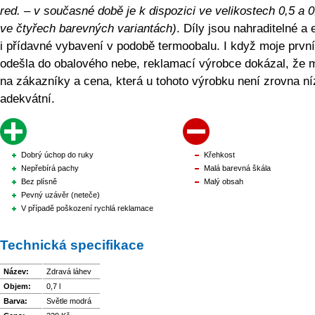
red. – v současné době je k dispozici ve velikostech 0,5 a 0,
ve čtyřech barevných variantách)
. Díly jsou nahraditelné a 
i přídavné vybavení v podobě termoobalu. I když moje první
odešla do obalového nebe, reklamací výrobce dokázal, že 
na zákazníky a cena, která u tohoto výrobku není zrovna ní
adekvátní.
Dobrý úchop do ruky
Křehkost
Nepřebírá pachy
Malá barevná škála
Bez plísně
Malý obsah
Pevný uzávěr (neteče)
V případě poškození rychlá reklamace
Technická specifikace
Název:
Zdravá láhev
Objem:
0,7 l
Barva:
Světle modrá