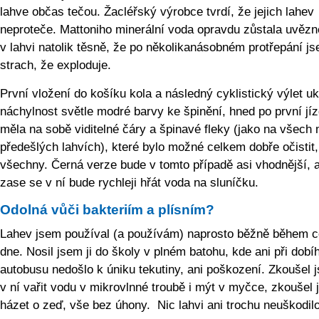
lahve občas tečou. Žacléřský výrobce tvrdí, že jejich lahev
neproteče. Mattoniho minerální voda opravdu zůstala uvěz
v lahvi natolik těsně, že po několikanásobném protřepání j
strach, že exploduje.
První vložení do košíku kola a následný cyklistický výlet u
náchylnost světle modré barvy ke špinění, hned po první jí
měla na sobě viditelné čáry a špinavé fleky (jako na všech
předešlých lahvích), které bylo možné celkem dobře očistit,
všechny. Černá verze bude v tomto případě asi vhodnější, a
zase se v ní bude rychleji hřát voda na sluníčku.
Odolná vůči bakteriím a plísním?
Lahev jsem používal (a používám) naprosto běžně během c
dne. Nosil jsem ji do školy v plném batohu, kde ani při dobí
autobusu nedošlo k úniku tekutiny, ani poškození. Zkoušel 
v ní vařit vodu v mikrovlnné troubě i mýt v myčce, zkoušel 
házet o zeď, vše bez úhony. Nic lahvi ani trochu neuškodilo