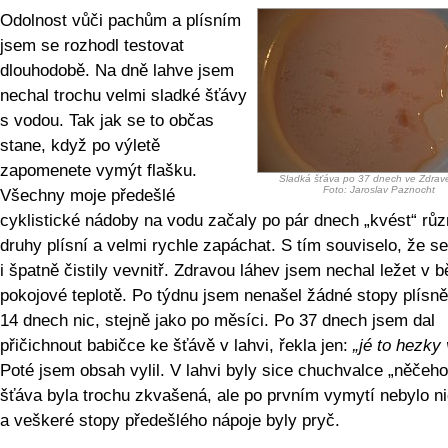
Odolnost vůči pachům a plísním
jsem se rozhodl testovat
dlouhodobě. Na dně lahve jsem
nechal trochu velmi sladké šťávy
s vodou. Tak jak se to občas
stane, když po výletě
zapomenete vymýt flašku.
Sladká šťáva po 37 dnech ve Zdravé
Foto: Jaroslav Paznocht
Všechny moje předešlé
cyklistické nádoby na vodu začaly po pár dnech „kvést“ rů
druhy plísní a velmi rychle zapáchat. S tím souviselo, že se
i špatně čistily vevnitř. Zdravou láhev jsem nechal ležet v 
pokojové teplotě. Po týdnu jsem nenašel žádné stopy plísně
14 dnech nic, stejně jako po měsíci. Po 37 dnech jsem dal
přičichnout babičce ke šťávě v lahvi, řekla jen:
„jé to hezky
Poté jsem obsah vylil. V lahvi byly sice chuchvalce „něčeho
šťáva byla trochu zkvašená, ale po prvním vymytí nebylo nic
a veškeré stopy předešlého nápoje byly pryč.