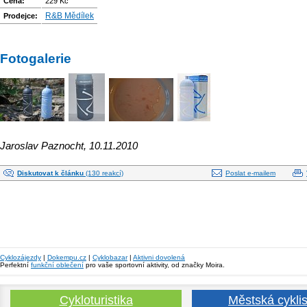
Cena:
229 Kč
R&B Mědílek
Prodejce:
Fotogalerie
Jaroslav Paznocht, 10.11.2010
Diskutovat k článku
(130 reakcí)
Poslat e-mailem
Cyklozájezdy
|
Dokempu.cz
|
Cyklobazar
|
Aktivni dovolená
Perfektní
funkční oblečení
pro vaše sportovní aktivity, od značky Moira.
Cykloturistika
Městská cyklis