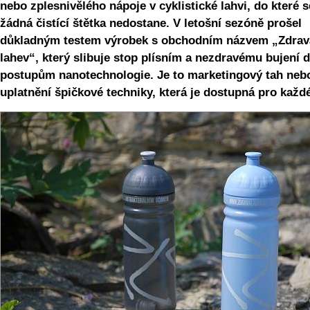
nebo zplesnivělého nápoje v cyklistické lahvi, do které s
žádná čistící štětka nedostane. V letošní sezóně prošel
důkladným testem výrobek s obchodním názvem „Zdrav
lahev“, který slibuje stop plísním a nezdravému bujení d
postupům nanotechnologie. Je to marketingový tah neb
uplatnění špičkové techniky, která je dostupná pro kaž