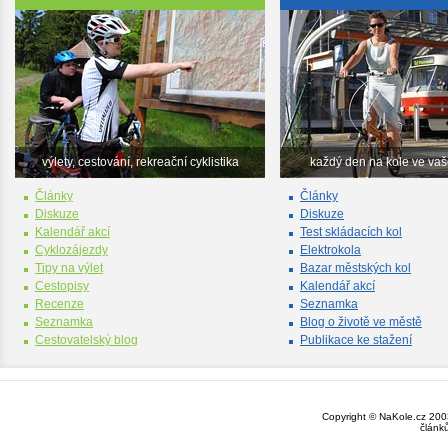
výlety, cestování, rekreační cyklistika
každý den na kole ve va
Články
Články
Diskuze
Diskuze
Kalendář akcí
Test skládacích kol
Cyklozájezdy
Elektrokola
Tipy na výlet
Bazar městských kol
Cestopisy
Kalendář akcí
Recenze
Seznamka
Seznamka
Blog o životě ve městě
Cestovatelský blog
Publikace ke stažení
Copyright © NaKole.cz 2003
článk