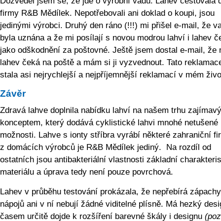
Dozvěděl jsem se, že jde o výrobní vadu. Lahev cestovala 
firmy R&B Mědílek. Nepotřebovali ani doklad o koupi, jsou
jedinými výrobci. Druhý den ráno (!!!) mi přišel e-mail, že v
byla uznána a že mi posílají s novou modrou lahví i lahev č
jako odškodnění za poštovné. Ještě jsem dostal e-mail, že 
lahev čeká na poště a mám si ji vyzvednout. Tato reklamac
stala asi nejrychlejší a nejpříjemnější reklamací v mém živo
Závěr
Zdravá lahve doplnila nabídku lahví na našem trhu zajímav
konceptem, který dodává cyklistické lahvi mnohé netušené
možnosti. Lahve s ionty stříbra vyrábí některé zahraniční fi
z domácích výrobců je R&B Mědílek jediný. Na rozdíl od
ostatních jsou antibakteriální vlastnosti základní charakteri
materiálu a úprava tedy není pouze povrchová.
Lahev v průběhu testování prokázala, že nepřebírá zápachy
nápojů ani v ní nebují žádné viditelné plísně. Má hezký desi
časem určitě dojde k rozšíření barevné škály i designu
(poz