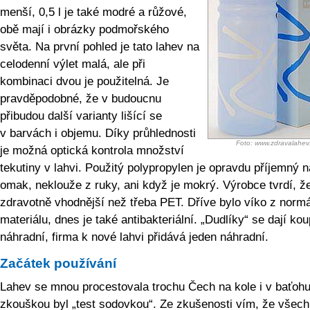
menší, 0,5 l je také modré a růžové,
obě mají i obrázky podmořského
světa. Na první pohled je tato lahev na
celodenní výlet malá, ale při
kombinaci dvou je použitelná. Je
pravděpodobné, že v budoucnu
přibudou další varianty lišící se
v barvách i objemu. Díky průhlednosti
Foto: www.zdravalahev
je možná optická kontrola množství
tekutiny v lahvi. Použitý polypropylen je opravdu příjemný n
omak, neklouže z ruky, ani když je mokrý. Výrobce tvrdí, že
zdravotně vhodnější než třeba PET. Dříve bylo víko z norm
materiálu, dnes je také antibakteriální. „Dudlíky“ se dají kou
náhradní, firma k nové lahvi přidává jeden náhradní.
Začátek používání
Lahev se mnou procestovala trochu Čech na kole i v baťohu
zkouškou byl „test sodovkou“. Ze zkušenosti vím, že všec