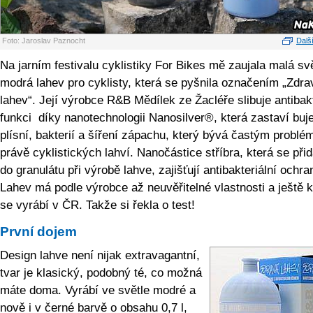
Foto: Jaroslav Paznocht
Další
Na jarním festivalu cyklistiky For Bikes mě zaujala malá sv
modrá lahev pro cyklisty, která se pyšnila označením „Zdra
lahev“. Její výrobce R&B Mědílek ze Žacléře slibuje antibakt
funkci díky nanotechnologii Nanosilver®, která zastaví buj
plísní, bakterií a šíření zápachu, který bývá častým probl
právě cyklistických lahví. Nanočástice stříbra, která se přid
do granulátu při výrobě lahve, zajišťují antibakteriální ochra
Lahev má podle výrobce až neuvěřitelné vlastnosti a ještě 
se vyrábí v ČR. Takže si řekla o test!
První dojem
Design lahve není nijak extravagantní,
tvar je klasický, podobný té, co možná
máte doma. Vyrábí ve světle modré a
nově i v černé barvě o obsahu 0,7 l,