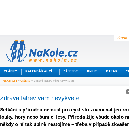
zkuste 
ČLÁNKY
KALENDÁŘ AKCÍ
ZÁJEZDY
KNIHY
BAZAR
S
NaKole.cz
>
Články
> Zdravá lahev vám nevykvete
Zdravá lahev vám nevykvete
Setkání s přírodou nemusí pro cyklistu znamenat jen ro
louky, hory nebo šumící lesy. Příroda žije všude okolo n
někdy o ní tak úplně nestojíme – třeba v případě zkvaše