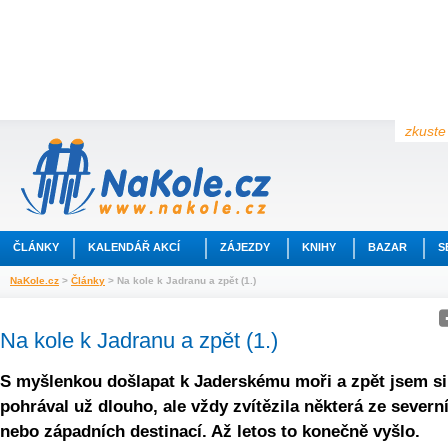
zkuste 
ČLÁNKY
KALENDÁŘ AKCÍ
ZÁJEZDY
KNIHY
BAZAR
S
NaKole.cz
>
Články
> Na kole k Jadranu a zpět (1.)
Na kole k Jadranu a zpět (1.)
S myšlenkou došlapat k Jaderskému moři a zpět jsem si
pohrával už dlouho, ale vždy zvítězila některá ze severn
nebo západních destinací. Až letos to konečně vyšlo.