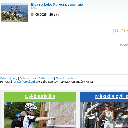
Elba na kole: Ráj vůní, vůně ráje
Itálie
04.09.2026 -
10 dní
[
Další 
Do vaš
Cyklozájezdy
|
Dokempu.cz
|
Cyklobazar
|
Aktivni dovolená
Perfektní
funkční oblečení
pro vaše sportovní aktivity, od značky Moira.
Cykloturistika
Městská cyklis