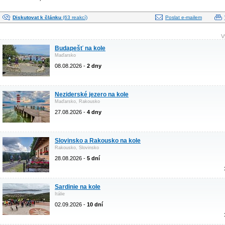
Diskutovat k článku
(63 reakcí)
Poslat e-mailem
V
Budapešť na kole
Maďarsko
08.08.2026 -
2 dny
Neziderské jezero na kole
Maďarsko, Rakousko
27.08.2026 -
4 dny
Slovinsko a Rakousko na kole
Rakousko, Slovinsko
28.08.2026 -
5 dní
Sardinie na kole
Itálie
02.09.2026 -
10 dní