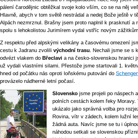
pálení čarodějnic obtěžkal svoje kolo vším, co se na něj veš
Hlavně, abych v tom světě nestrádal a nedej Bože ještě v t
Alpách nezmrznul. Brašny jsem proto naplnil k prasknutí a 
spolu s lehokolistou Jurimírem vydal vstříc novým zážitkům
Z respektu před alpskými velikány a časovému omezení js
cestu k Jadranu zvolili
východní trasu
. Nechali jsme se s 
odvézt vlakem do
Břeclavi
a na česko-slovenskou hranici 
už vydali vlastními silami. Přestože jsme startovali 1. květn
hned od počátku nás oproti loňskému putování do
Schenge
provázelo nádherné letní počasí.
Slovensko
jsme projeli po náspech a
polních cestách kolem řeky Moravy. 
ukázalo jako správná volba pro rozje
Rovina, vítr v zádech, kolem lužní le
žádná auta. Navíc jsme se tu i úplno
náhodou setkali se slovenskou přízn