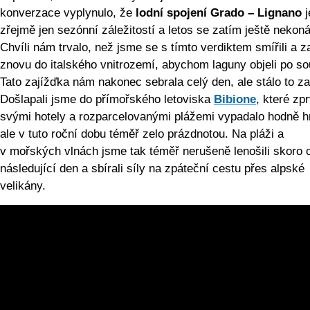
konverzace vyplynulo, že
lodní spojení Grado – Lignano
j
zřejmě jen sezónní záležitostí a letos se zatím ještě nekoná
Chvíli nám trvalo, než jsme se s tímto verdiktem smířili a za
znovu do italského vnitrozemí, abychom laguny objeli po so
Tato zajížďka nám nakonec sebrala celý den, ale stálo to za
Došlapali jsme do přímořského letoviska
Bibione
, které zp
svými hotely a rozparcelovanými plážemi vypadalo hodně h
ale v tuto roční dobu téměř zelo prázdnotou. Na pláži a
v mořských vlnách jsme tak téměř nerušeně lenošili skoro 
následující den a sbírali síly na zpáteční cestu přes alpské
velikány.