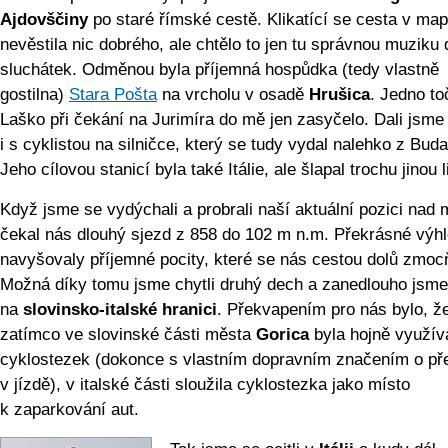
Ajdovščiny
po staré římské cestě. Klikatící se cesta v ma
nevěstila nic dobrého, ale chtělo to jen tu správnou muziku 
sluchátek. Odměnou byla příjemná hospůdka (tedy vlastně
gostilna)
Stara Pošta
na vrcholu v osadě
Hrušica
. Jedno t
Laško při čekání na Jurimíra do mě jen zasyčelo. Dali jsme 
i s cyklistou na silničce, který se tudy vydal nalehko z Buda
Jeho cílovou stanicí byla také Itálie, ale šlapal trochu jinou l
Když jsme se vydýchali a probrali naší aktuální pozici nad
čekal nás dlouhý sjezd z 858 do 102 m n.m. Překrásné výh
navyšovaly příjemné pocity, které se nás cestou dolů zmoc
Možná díky tomu jsme chytli druhý dech a zanedlouho jsme 
na
slovinsko-italské hranici
. Překvapením pro nás bylo, ž
zatímco ve slovinské části města
Gorica
byla hojně využív
cyklostezek (dokonce s vlastním dopravním značením o př
v jízdě), v italské části sloužila cyklostezka jako místo
k zaparkování aut.