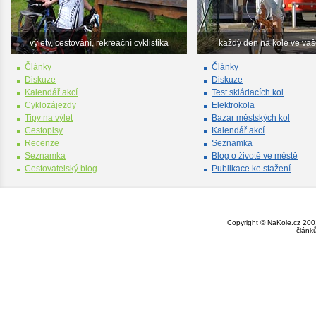
výlety, cestování, rekreační cyklistika
každý den na kole ve va
Články
Články
Diskuze
Diskuze
Kalendář akcí
Test skládacích kol
Cyklozájezdy
Elektrokola
Tipy na výlet
Bazar městských kol
Cestopisy
Kalendář akcí
Recenze
Seznamka
Seznamka
Blog o životě ve městě
Cestovatelský blog
Publikace ke stažení
Copyright © NaKole.cz 2003
článk