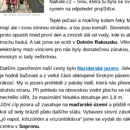
NaKole.cz – Ivou, která tu byla se s
synem na odpolední projížďce.
Na česko-slovenské hranici
Teplé počasí a mokřiny kolem řeky 
mají ale i svou stinnou stránku, a tou jsou komáři. Slovens
proto opustili hned první den a zmizeli dál od vody, kde to 
trochu fouká. A tak jsme se ocitli v
Dolním Rakousku
. Vět
elektrárny mezi vinicemi pro nás byly dostatečnou zárukou,
moskyti si tady neškrtnou.
Dalším zpestřením naší cesty bylo
Neziderské jezero
. Jeh
je hodně bažinaté a z velké části obklopené širokým pásem
rákosí. My si jezero prohlédli z paluby lodě, která nás přev
druhou stranu. Při pohledu na obrovskou vodní plochu se n
nechtělo věřit, že maximální hloubka dosahuje jen 1,8 m.
Jižní cíp jezera už zasahuje na
maďarské území
a pláště 
kol už tedy brázdí půdu dalšího státu. Vybaveni slovní záso
„jó napot, köszönöm a viszontlátásra“
jsme se vydali do ná
centra v
Sopronu
.