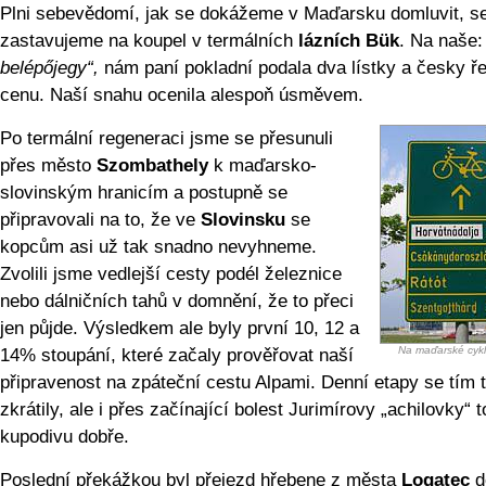
Plni sebevědomí, jak se dokážeme v Maďarsku domluvit, s
zastavujeme na koupel v termálních
lázních Bük
. Na naše
belépőjegy“,
nám paní pokladní podala dva lístky a česky ře
cenu. Naší snahu ocenila alespoň úsměvem.
Po termální regeneraci jsme se přesunuli
přes město
Szombathely
k maďarsko-
slovinským hranicím a postupně se
připravovali na to, že ve
Slovinsku
se
kopcům asi už tak snadno nevyhneme.
Zvolili jsme vedlejší cesty podél železnice
nebo dálničních tahů v domnění, že to přeci
jen půjde. Výsledkem ale byly první 10, 12 a
Na maďarské cykl
14% stoupání, které začaly prověřovat naší
připravenost na zpáteční cestu Alpami. Denní etapy se tím 
zkrátily, ale i přes začínající bolest Jurimírovy „achilovky“ t
kupodivu dobře.
Poslední překážkou byl přejezd hřebene z města
Logatec
d