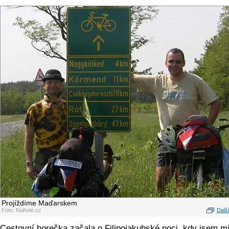
Projíždíme Maďarskem
Foto: NaKole.cz
Další
Cestovní horečka začala o Filipojakubské noci, kdy jsem m