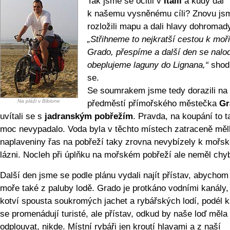
Tak jsme se ocitli v
Itálii
a kudy dál
k našemu vysněnému cíli? Znovu js
rozložili mapu a dali hlavy dohromad
„Střihneme to nejkratší cestou k moř
Grado, přespíme a další den se nalo
obeplujeme laguny do Lignana,“
shodl
se.
Se soumrakem jsme tedy dorazili na
Na pláži v Bibione
předměstí přímořského městečka
Gr
uvítali se s
jadranským pobřežím
. Pravda, na koupání to t
moc nevypadalo. Voda byla v těchto místech zatraceně měl
naplaveniny řas na pobřeží taky zrovna nevybízely k mořs
lázni. Nocleh při úplňku na mořském pobřeží ale neměl chy
Další den jsme se podle plánu vydali najít přístav, abychom s
moře také z paluby lodě. Grado je protkáno vodními kanály,
kotví spousta soukromých jachet a rybářských lodí, podél 
se promenádují turisté, ale přístav, odkud by naše loď měla
odplouvat, nikde. Místní rybáři jen kroutí hlavami a z naší