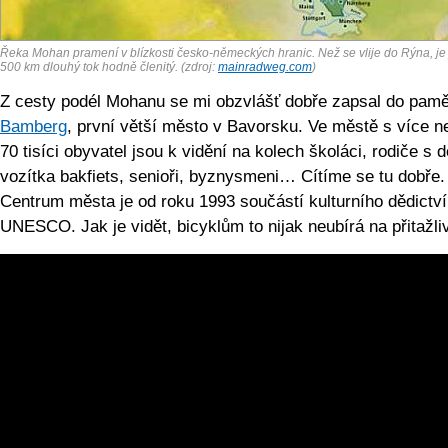
Řeka Mohan pramení v blízkosti česko-německých hranic. Než se vlije do Rýna, je j
500 km dlouhý tok hodně členitý. (zdroj:
mainradweg.com
)
Z cesty podél Mohanu se mi obzvlášť dobře zapsal do pamě
Bamberg
, první větší město v Bavorsku. Ve městě s více n
70 tisíci obyvatel jsou k vidění na kolech školáci, rodiče s d
vozítka bakfiets, senioři, byznysmeni… Cítíme se tu dobře.
Centrum města je od roku 1993 součástí kulturního dědictví
UNESCO. Jak je vidět, bicyklům to nijak neubírá na přitažliv