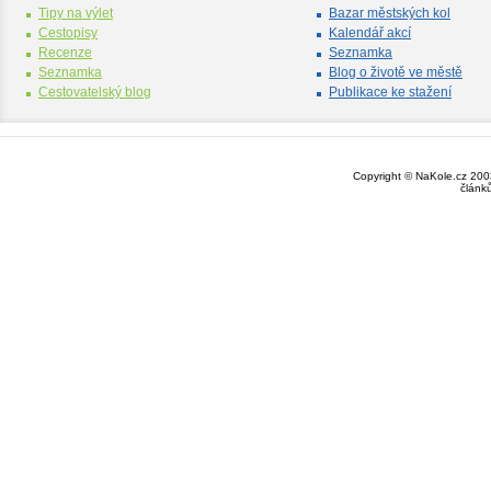
Tipy na výlet
Bazar městských kol
Cestopisy
Kalendář akcí
Recenze
Seznamka
Seznamka
Blog o životě ve městě
Cestovatelský blog
Publikace ke stažení
Copyright © NaKole.cz 2003
článk