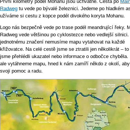
První kilometry podél Mohanu jsou úchvatné. Cesta po
Main
Radweg
tu vede po bývalé železnici. Jedeme po hladkém as
užíváme si cestu z kopce podél divokého koryta Mohanu.
Logo nás bezpečně vede po trase podél meandrující řeky. M
Radweg vede většinou po cyklostezce nebo vedlejší silnici.
jednotnému značení nemusíme mapu vytahovat na každé
křižovatce. Na celé cestě jsme se ztratili jen několikrát – t
jsme přehlédli ukazatel nebo informace o odbočce chyběla.
ale vytáhneme mapu, hned k nám zamíří někdo z okolí, aby
svoji pomoc a radu.