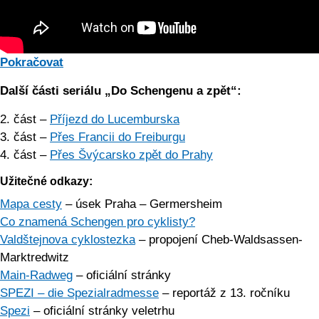
Pokračovat
Další části seriálu „Do Schengenu a zpět“:
2. část –
Příjezd do Lucemburska
3. část –
Přes Francii do Freiburgu
4. část –
Přes Švýcarsko zpět do Prahy
Užitečné odkazy:
Mapa cesty
– úsek Praha – Germersheim
Co znamená Schengen pro cyklisty?
Valdštejnova cyklostezka
– propojení Cheb-Waldsassen-
Marktredwitz
Main-Radweg
– oficiální stránky
SPEZI – die Spezialradmesse
– reportáž z 13. ročníku
Spezi
– oficiální stránky veletrhu