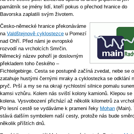
památník se jmény lidí, kteří pokus o přechod hranice do
Bavorska zaplatili svým životem.
Česko-německé hranice překonáváme
na
Valdštejnově cyklostezce
u Pomezí
nad Ohří. Před námi je evropské
rozvodí na vrcholcích Smrčin.
Německý název pohoří je doslovným
překladem toho českého –
Fichtelgebirge. Cesta se postupně začíná zvedat, nebe se o
zatahuje hustými černými mraky a cyklostezka se odklání
pryč. Prší a my se na okraji rychlostní silnice pomalu sune
kamsi vzhůru. Kolem nás sviští kolony kamionů. Klepou se
kolena. Vysvobození přichází až několik kilometrů za vrcho
Po lesní cestě se vydáváme k prameni řeky
Mohan
(Main). 
stává dalším symbolem naší cesty, protože nás bude směr
několik příštích dnů.