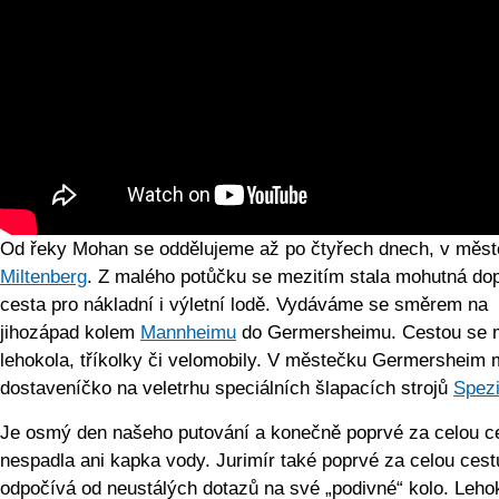
Od řeky Mohan se oddělujeme až po čtyřech dnech, v měs
Miltenberg
. Z malého potůčku se mezitím stala mohutná do
cesta pro nákladní i výletní lodě. Vydáváme se směrem na
jihozápad kolem
Mannheimu
do Germersheimu. Cestou se 
lehokola, tříkolky či velomobily. V městečku Germersheim 
dostaveníčko na veletrhu speciálních šlapacích strojů
Spez
Je osmý den našeho putování a konečně poprvé za celou c
nespadla ani kapka vody. Jurimír také poprvé za celou cest
odpočívá od neustálých dotazů na své „podivné“ kolo. Lehok