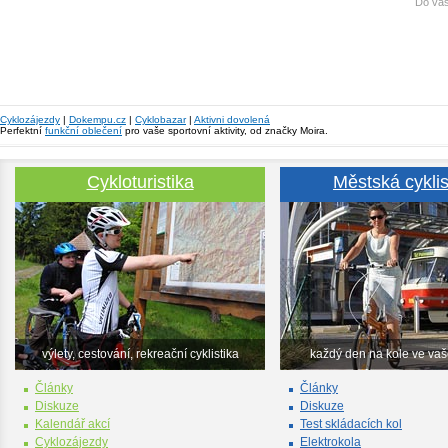
Do vaš
Cyklozájezdy
|
Dokempu.cz
|
Cyklobazar
|
Aktivni dovolená
Perfektní
funkční oblečení
pro vaše sportovní aktivity, od značky Moira.
Cykloturistika
Městská cyklis
výlety, cestování, rekreační cyklistika
každý den na kole ve va
Články
Články
Diskuze
Diskuze
Kalendář akcí
Test skládacích kol
Cyklozájezdy
Elektrokola