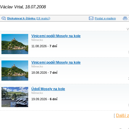
Václav Vrtal, 18.07.2008
Diskutovat k článku
(19 reakcí)
Poslat e-mailem
V
Vinicemi podél Mosely na kole
Německo
11.08.2026 -
7 dní
Vinicemi podél Mosely na kole
Německo
18.08.2026 -
7 dní
Údolí Mosely na kole
Německo
19.09.2026 -
6 dní
[
Další 