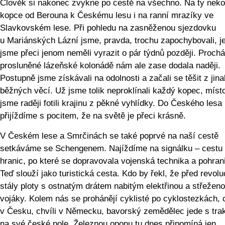
Člověk si nakonec zvykne po cestě na všechno. Na ty nek
kopce od Berouna k Českému lesu i na ranní mrazíky ve
Slavkovském lese. Při pohledu na zasněženou sjezdovku
u Mariánských Lázní jsme, pravda, trochu zapochybovali, je
jsme přeci jenom neměli vyrazit o pár týdnů později. Proch
prosluněné lázeňské kolonádě nám ale zase dodala naději.
Postupně jsme získávali na odolnosti a začali se těšit z jina
běžných věcí. Už jsme tolik neproklínali každý kopec, míst
jsme raději fotili krajinu z pěkné vyhlídky. Do Českého lesa
přijíždíme s pocitem, že na světě je přeci krásně.
V Českém lese a Smrčinách se také poprvé na naší cestě
setkáváme se Schengenem. Najíždíme na signálku – cestu 
hranic, po které se dopravovala vojenská technika a pohrani
Teď slouží jako turistická cesta. Kdo by řekl, že před revolu
stály ploty s ostnatým drátem nabitým elektřinou a střežen
vojáky. Kolem nás se prohánějí cyklisté po cyklostezkách, c
v Česku, chvíli v Německu, bavorský zemědělec jede s tra
na své české pole. Železnou oponu tu dnes připomíná jen