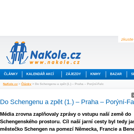
zkuste 
ČLÁNKY
KALENDÁŘ AKCÍ
ZÁJEZDY
KNIHY
BAZAR
S
NaKole.cz
>
Články
> Do Schengenu a zpět (1.) – Praha – Porýní-Falc
Do Schengenu a zpět (1.) – Praha – Porýní-Fa
Média zrovna zaplňovaly zprávy o vstupu naší země do
Schengenského prostoru. Cíl naší jarní cesty byl tedy ja
městečko Schengen na pomezí Německa, Francie a Bene