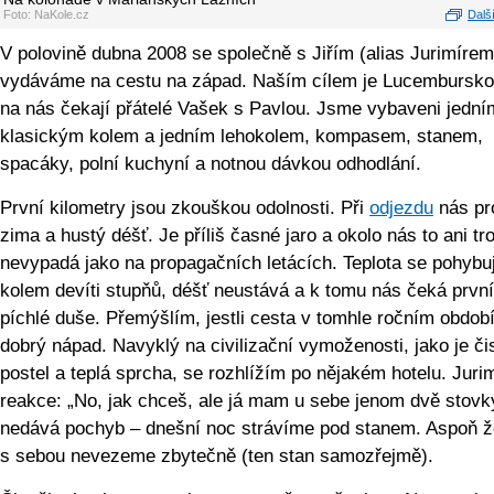
Foto: NaKole.cz
Další
V polovině dubna 2008 se společně s Jiřím (alias Jurimírem
vydáváme na cestu na západ. Naším cílem je Lucembursko
na nás čekají přátelé Vašek s Pavlou. Jsme vybaveni jední
klasickým kolem a jedním lehokolem, kompasem, stanem,
spacáky, polní kuchyní a notnou dávkou odhodlání.
První kilometry jsou zkouškou odolnosti. Při
odjezdu
nás pr
zima a hustý déšť. Je příliš časné jaro a okolo nás to ani tr
nevypadá jako na propagačních letácích. Teplota se pohybu
kolem devíti stupňů, déšť neustává a k tomu nás čeká první
píchlé duše. Přemýšlím, jestli cesta v tomhle ročním období
dobrý nápad. Navyklý na civilizační vymoženosti, jako je či
postel a teplá sprcha, se rozhlížím po nějakém hotelu. Juri
reakce: „No, jak chceš, ale já mam u sebe jenom dvě stovk
nedává pochyb – dnešní noc strávíme pod stanem. Aspoň ž
s sebou nevezeme zbytečně (ten stan samozřejmě).