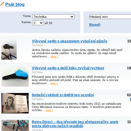
Psát blog
Téma:
Karma:
až 20
Blogeři
Výkyvné sedlo s ukazatelem vybočení páteře
15
Technika
Jedna členka našeho výzkumného týmu zjistila, že někteří lidé sedí
na zmíněném sedle nakřivo. To vedlo ke zjištění, že mají mírně
vybočenou…
více »
Výkyvné sedlo a delší kliky zvyšují rychlost
19
Technika
Původně jsme toto sedlo řešili z důvodu větší dosedací plochy a
tedy většího pohodlí při jízdě. Pak se však ukázalo, že s ním lze
dosáhnout…
více »
Nebeští cyklisté si dolétli pro ocenění
02
Technika
Na mezinárodním knižním veletrhu Svět knihy 2011 se vyhlašovaly
Ceny Miroslava Ivanova za literaturu faktu. V letošním jedenáctém
ročníku…
více »
Retro-Direct – dva převody bez přehazovačky, aneb
11
pocta důmyslu našich pradědů
Technika