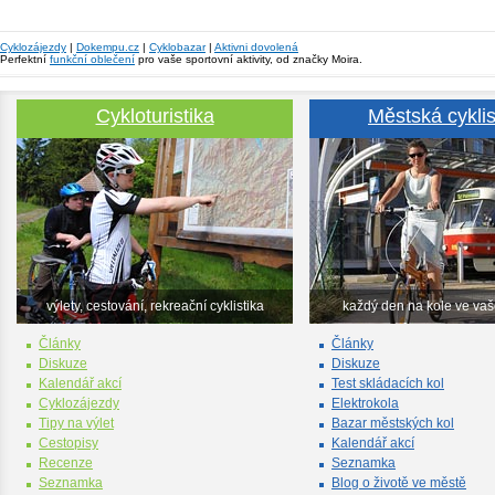
Cyklozájezdy
|
Dokempu.cz
|
Cyklobazar
|
Aktivni dovolená
Perfektní
funkční oblečení
pro vaše sportovní aktivity, od značky Moira.
Cykloturistika
Městská cyklis
výlety, cestování, rekreační cyklistika
každý den na kole ve va
Články
Články
Diskuze
Diskuze
Kalendář akcí
Test skládacích kol
Cyklozájezdy
Elektrokola
Tipy na výlet
Bazar městských kol
Cestopisy
Kalendář akcí
Recenze
Seznamka
Seznamka
Blog o životě ve městě