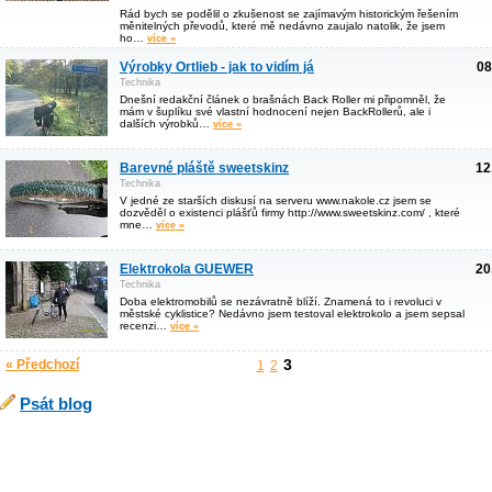
Rád bych se podělil o zkušenost se zajímavým historickým řešením
měnitelných převodů, které mě nedávno zaujalo natolik, že jsem
ho…
více »
Výrobky Ortlieb - jak to vidím já
08
Technika
Dnešní redakční článek o brašnách Back Roller mi připomněl, že
mám v šuplíku své vlastní hodnocení nejen BackRollerů, ale i
dalších výrobků…
více »
Barevné pláště sweetskinz
12
Technika
V jedné ze starších diskusí na serveru www.nakole.cz jsem se
dozvěděl o existenci plášťů firmy http://www.sweetskinz.com/ , které
mne…
více »
Elektrokola GUEWER
20
Technika
Doba elektromobilů se nezávratně blíží. Znamená to i revoluci v
městské cyklistice? Nedávno jsem testoval elektrokolo a jsem sepsal
recenzi…
více »
3
« Předchozí
1
2
Psát blog