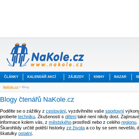
ČLÁNKY
KALENDÁŘ AKCÍ
ZÁJEZDY
KNIHY
BAZAR
S
NaKole.cz
> Blog
Blogy čtenářů NaKole.cz
Podělte se o zážitky z
cestování
, vyzdvihněte vaše
sportovní
výkony
proberte
techniku
. Zkušeností s
dětmi
také není nikdy dost. Zajímavé
informace kolem vás, z
městského
prostředí nebo z celého
regionu
.
Škarohlídy určitě potěší historky
ze života
a co by se sem nevešlo, d
škatulky
ostatní
.