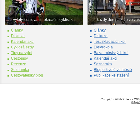
výlety, cestování, rekreační cyklistika
každý den na kole ve va
Články
Články
Diskuze
Diskuze
Kalendář akcí
Test skládacích kol
Cyklozájezdy
Elektrokola
Tipy na výlet
Bazar městských kol
Cestopisy
Kalendář akcí
Recenze
Seznamka
Seznamka
Blog o životě ve městě
Cestovatelský blog
Publikace ke stažení
Copyright © NaKole.cz 2003
článk