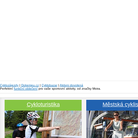
Cyklozájezdy
|
Dokempu.cz
|
Cyklobazar
|
Aktivni dovolená
Perfektní
funkční oblečení
pro vaše sportovní aktivity, od značky Moira.
Cykloturistika
Městská cyklis