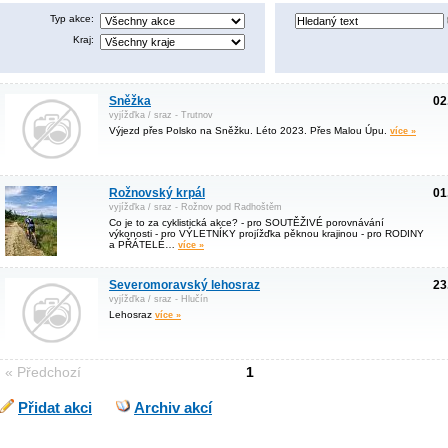
Typ akce:
Kraj:
Sněžka
02
vyjížďka / sraz - Trutnov
Výjezd přes Polsko na Sněžku. Léto 2023. Přes Malou Úpu.
více »
Rožnovský krpál
01
vyjížďka / sraz - Rožnov pod Radhoštěm
Co je to za cyklistická akce? - pro SOUTĚŽIVÉ porovnávání
výkonosti - pro VÝLETNÍKY projížďka pěknou krajinou - pro RODINY
a PŘÁTELÉ…
více »
Severomoravský lehosraz
23
vyjížďka / sraz - Hlučín
Lehosraz
více »
« Předchozí
1
Přidat akci
Archiv akcí