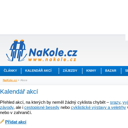
ČLÁNKY
KALENDÁŘ AKCÍ
ZÁJEZDY
KNIHY
BAZAR
S
NaKole.cz
> Akce
Kalendář akcí
Přehled akcí, na kterých by neměl žádný cyklista chybět –
srazy
,
vy
závody
, ale i
cestopisné besedy
nebo
cyklistické výstavy a veletrhy
nebo v zahraničí.
Přidat akci