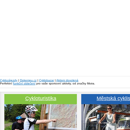
Cyklozájezdy
|
Dokempu.cz
|
Cyklobazar
|
Aktivni dovolená
Perfektní
funkční oblečení
pro vaše sportovní aktivity, od značky Moira.
Cykloturistika
Městská cyklis