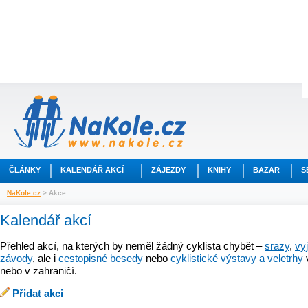
ČLÁNKY
KALENDÁŘ AKCÍ
ZÁJEZDY
KNIHY
BAZAR
S
NaKole.cz
> Akce
Kalendář akcí
Přehled akcí, na kterých by neměl žádný cyklista chybět –
srazy
,
vy
závody
, ale i
cestopisné besedy
nebo
cyklistické výstavy a veletrhy
nebo v zahraničí.
Přidat akci