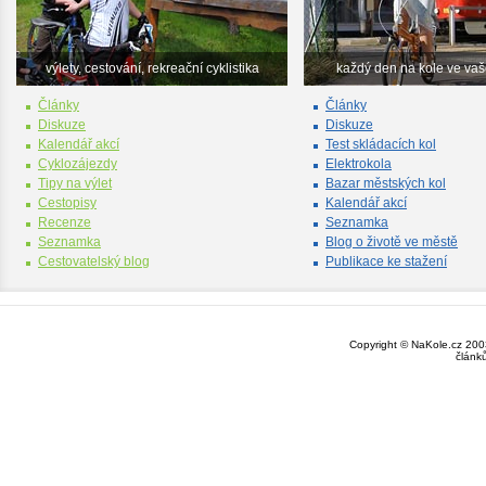
výlety, cestování, rekreační cyklistika
každý den na kole ve va
Články
Články
Diskuze
Diskuze
Kalendář akcí
Test skládacích kol
Cyklozájezdy
Elektrokola
Tipy na výlet
Bazar městských kol
Cestopisy
Kalendář akcí
Recenze
Seznamka
Seznamka
Blog o životě ve městě
Cestovatelský blog
Publikace ke stažení
Copyright © NaKole.cz 2003
článk