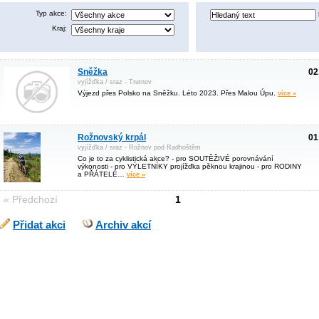
Typ akce:
Kraj:
Sněžka
02
vyjížďka / sraz - Trutnov
Výjezd přes Polsko na Sněžku. Léto 2023. Přes Malou Úpu.
více »
Rožnovský krpál
01
vyjížďka / sraz - Rožnov pod Radhoštěm
Co je to za cyklistická akce? - pro SOUTĚŽIVÉ porovnávání
výkonosti - pro VÝLETNÍKY projížďka pěknou krajinou - pro RODINY
a PŘÁTELÉ…
více »
« Předchozí
1
Přidat akci
Archiv akcí