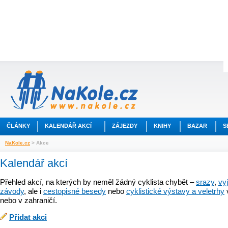
ČLÁNKY
KALENDÁŘ AKCÍ
ZÁJEZDY
KNIHY
BAZAR
S
NaKole.cz
> Akce
Kalendář akcí
Přehled akcí, na kterých by neměl žádný cyklista chybět –
srazy
,
vy
závody
, ale i
cestopisné besedy
nebo
cyklistické výstavy a veletrhy
nebo v zahraničí.
Přidat akci