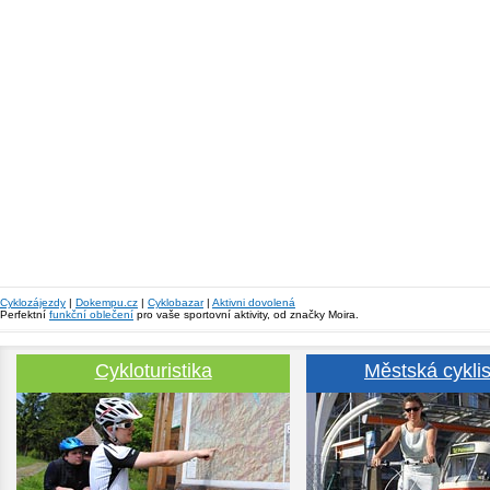
Cyklozájezdy
|
Dokempu.cz
|
Cyklobazar
|
Aktivni dovolená
Perfektní
funkční oblečení
pro vaše sportovní aktivity, od značky Moira.
Cykloturistika
Městská cyklis