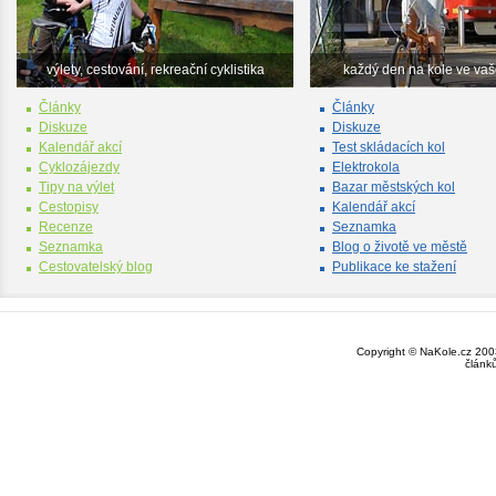
výlety, cestování, rekreační cyklistika
každý den na kole ve va
Články
Články
Diskuze
Diskuze
Kalendář akcí
Test skládacích kol
Cyklozájezdy
Elektrokola
Tipy na výlet
Bazar městských kol
Cestopisy
Kalendář akcí
Recenze
Seznamka
Seznamka
Blog o životě ve městě
Cestovatelský blog
Publikace ke stažení
Copyright © NaKole.cz 2003
článk