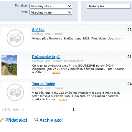
Typ akce:
Kraj:
Sněžka
02
vyjížďka / sraz - Trutnov
Výjezd přes Polsko na Sněžku. Léto 2023. Přes Malou Úpu.
více »
Rožnovský krpál
01
vyjížďka / sraz - Rožnov pod Radhoštěm
Co je to za cyklistická akce? - pro SOUTĚŽIVÉ porovnávání
výkonosti - pro VÝLETNÍKY projížďka pěknou krajinou - pro RODINY
a PŘÁTELÉ…
více »
Tour de Baltic
04
vyjížďka / sraz - Tanvald
V nedělu dne 4.6.2023 vyjíždíme rychlíkem R 1148 z Praha hl.n.
směr Tanvald a jedeme trasu Odra-Nisa až na Rujánu a vlakem
zpátky. Pokud se…
více »
« Předchozí
1
Přidat akci
Archiv akcí