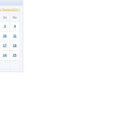
«
Červen 2023
»
So
Ne
3
4
10
11
17
18
24
25