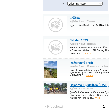
Kraj:
Sněžka
vyjížďka / sraz - Trutnov
Výjezd přes Polsko na Sněžku. Lé
JM sleh 2023
vyjížďka / sraz - Hodonín
Jihomoravský sraz lehokol a přátel 
a Juua ze záštitou LSH Racing Hod
Hodoníně,…
více »
Rožnovský krpál
vyjížďka / sraz - Rožnov pod Radhoš
Co je to za cyklistická akce? - p
výkonosti - pro VÝLETNÍKY projíž
a PŘÁTELÉ…
více »
Galasova Cyklojízda Č.350 „
vyjížďka / sraz - Praha
Srdečně Vás zvu na Galasovu Cykl
Čtvrtní Večerní Kulatá – Narozen
Narozenin “ která se…
více »
« Předchozí
1