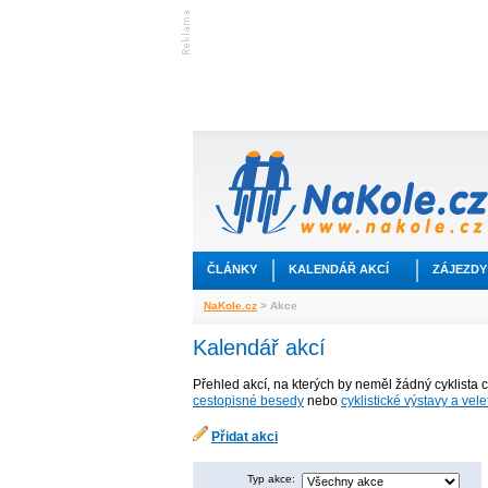
ČLÁNKY
KALENDÁŘ AKCÍ
ZÁJEZDY
NaKole.cz
> Akce
Kalendář akcí
Přehled akcí, na kterých by neměl žádný cyklista 
cestopisné besedy
nebo
cyklistické výstavy a vele
Přidat akci
Typ akce: