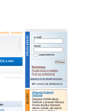
 besedy, výstavy
e-mail:
heslo:
zapamatovat
ĚŽE A HRY
Registrace
Poslat heslo e-mailem
Proč se registrovat
317
cyklistů (
11
přihlášených)
Dámská Králický
Sněžník
Dámská 2026Králický
Sněžník a pramen Moravy
te:
Druhá desítka Dámské
dávno začala, ale teprve
ezdy