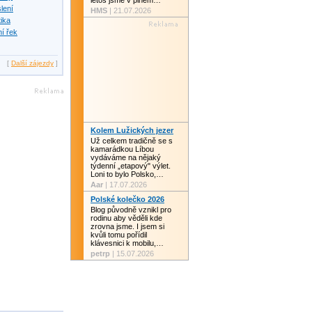
letos jsme v plném…
slení
HMS
| 21.07.2026
tika
í řek
[
Další zájezdy
]
Kolem Lužických jezer
Už celkem tradičně se s
kamarádkou Líbou
vydáváme na nějaký
týdenní „etapový" výlet.
Loni to bylo Polsko,…
Aar
| 17.07.2026
Polské kolečko 2026
Blog původně vznikl pro
rodinu aby věděli kde
zrovna jsme. I jsem si
kvůli tomu pořídil
klávesnici k mobilu,…
petrp
| 15.07.2026