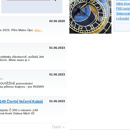
Inline bru
Pěší turis
Splavován
Lyžování
02.06.2020
to 2023. Přes Malou Úpu.
více »
01.06.2023
cyklistiky všeobecně, pořádá Jimi
onín. Místo srazu je v
01.06.2023
těm
ro SOUTĚŽIVÉ porovnávání
ďka pěknou krajinou - pro RODINY
149 Čtvrtní Večerní Kulatá
01.06.2023
ojízdu Č.350 s názvem „149
inová Aneb Oslava Mých 45
Další »