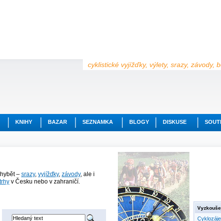
cyklistické vyjížďky, výlety, srazy, závody,
KNIHY
BAZAR
SEZNAMKA
BLOGY
DISKUSE
SOUT
chybět –
srazy
,
vyjížďky
,
závody
, ale i
trhy
v Česku nebo v zahraničí.
Vyzkoušej
Cyklozáj