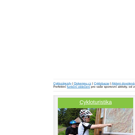
Cyklozájezdy
|
Dokempu.cz
|
Cyklobazar
|
Aktivni dovolená
Perfektní
funkční oblečení
pro vaše sportovní aktivity, od 
Cykloturistika