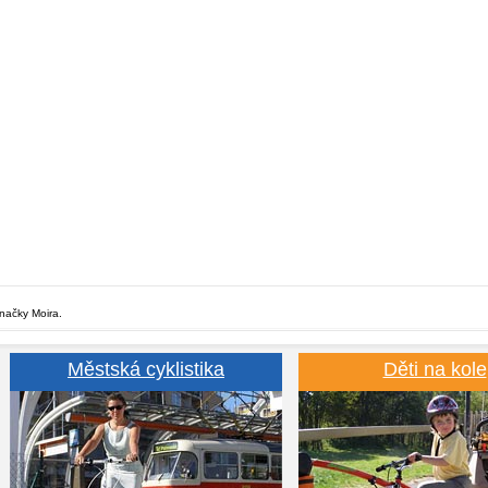
značky Moira.
Městská cyklistika
Děti na kole