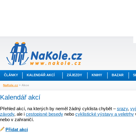
ČLÁNKY
KALENDÁŘ AKCÍ
ZÁJEZDY
KNIHY
BAZAR
S
NaKole.cz
> Akce
Kalendář akcí
Přehled akcí, na kterých by neměl žádný cyklista chybět –
srazy
,
vy
závody
, ale i
cestopisné besedy
nebo
cyklistické výstavy a veletrhy
nebo v zahraničí.
Přidat akci