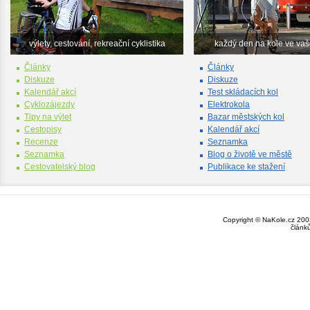
výlety, cestování, rekreační cyklistika
každý den na kole ve va
Články
Články
Diskuze
Diskuze
Kalendář akcí
Test skládacích kol
Cyklozájezdy
Elektrokola
Tipy na výlet
Bazar městských kol
Cestopisy
Kalendář akcí
Recenze
Seznamka
Seznamka
Blog o životě ve městě
Cestovatelský blog
Publikace ke stažení
Copyright © NaKole.cz 2003
článk