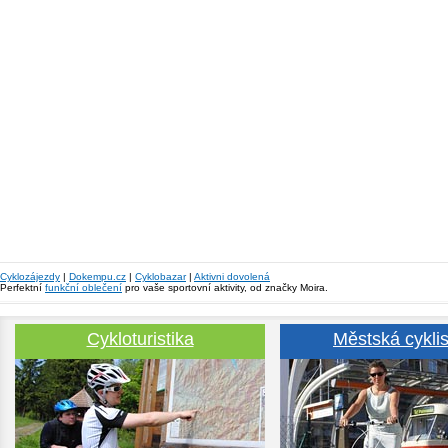
Cyklozájezdy
|
Dokempu.cz
|
Cyklobazar
|
Aktivni dovolená
Perfektní
funkční oblečení
pro vaše sportovní aktivity, od značky Moira.
Cykloturistika
Městská cyklis