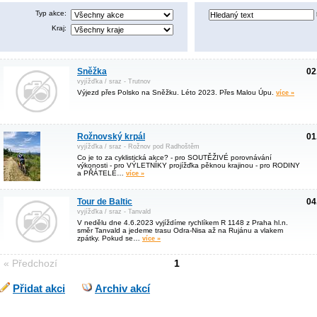
Typ akce:
Kraj:
Sněžka
02
vyjížďka / sraz - Trutnov
Výjezd přes Polsko na Sněžku. Léto 2023. Přes Malou Úpu.
více »
Rožnovský krpál
01
vyjížďka / sraz - Rožnov pod Radhoštěm
Co je to za cyklistická akce? - pro SOUTĚŽIVÉ porovnávání
výkonosti - pro VÝLETNÍKY projížďka pěknou krajinou - pro RODINY
a PŘÁTELÉ…
více »
Tour de Baltic
04
vyjížďka / sraz - Tanvald
V nedělu dne 4.6.2023 vyjíždíme rychlíkem R 1148 z Praha hl.n.
směr Tanvald a jedeme trasu Odra-Nisa až na Rujánu a vlakem
zpátky. Pokud se…
více »
« Předchozí
1
Přidat akci
Archiv akcí