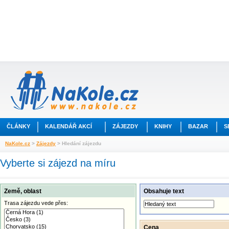
ČLÁNKY
KALENDÁŘ AKCÍ
ZÁJEZDY
KNIHY
BAZAR
S
NaKole.cz
>
Zájezdy
> Hledání zájezdu
Vyberte si zájezd na míru
Země, oblast
Obsahuje text
Trasa zájezdu vede přes:
Cena