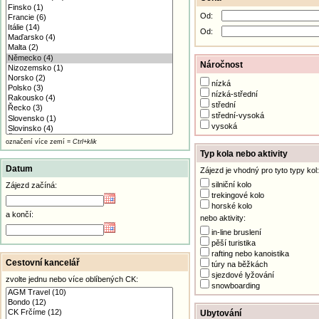
Od:
Od:
Náročnost
nízká
nízká-střední
střední
střední-vysoká
vysoká
označení více zemí =
Ctrl+klik
Typ kola nebo aktivity
Datum
Zájezd je vhodný pro tyto typy kol:
silniční kolo
Zájezd začíná:
trekingové kolo
horské kolo
a končí:
nebo aktivity:
in-line bruslení
pěší turistika
rafting nebo kanoistika
Cestovní kancelář
túry na běžkách
sjezdové lyžování
zvolte jednu nebo více oblíbených CK:
snowboarding
Ubytování