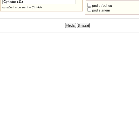
pod střechou
označení více zemí =
Ctrl+klik
pod stanem