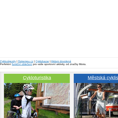
Cyklozájezdy
|
Dokempu.cz
|
Cyklobazar
|
Aktivni dovolená
Perfektní
funkční oblečení
pro vaše sportovní aktivity, od značky Moira.
Cykloturistika
Městská cyklis