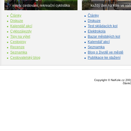
výlety, cestování, rekreační cyklistika
každý den na kole ve va
Články
Články
Diskuze
Diskuze
Kalendář akcí
Test skládacích kol
Cyklozájezdy
Elektrokola
Tipy na výlet
Bazar městských kol
Cestopisy
Kalendář akcí
Recenze
Seznamka
Seznamka
Blog o životě ve městě
Cestovatelský blog
Publikace ke stažení
Copyright © NaKole.cz 2003
článk