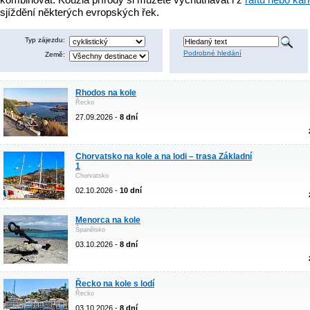
sjíždění některých evropských řek.
Typ zájezdu:
Podrobné hledání
Země:
Rhodos na kole
Řecko
27.09.2026 -
8 dní
Chorvatsko na kole a na lodi – trasa Základní
1
Chorvatsko
02.10.2026 -
10 dní
Menorca na kole
Španělsko
03.10.2026 -
8 dní
Řecko na kole s lodí
Řecko
03.10.2026 -
8 dní