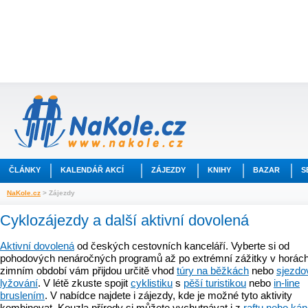
ČLÁNKY
KALENDÁŘ AKCÍ
ZÁJEZDY
KNIHY
BAZAR
S
NaKole.cz
> Zájezdy
Cyklozájezdy a další aktivní dovolená
Aktivní dovolená
od českých cestovních kanceláří. Vyberte si od
pohodových nenáročných programů až po extrémní zážitky v horách
zimním období vám přijdou určitě vhod
túry na běžkách
nebo
sjezdo
lyžování
. V létě zkuste spojit
cyklistiku
s
pěší turistikou
nebo
in-line
bruslením
. V nabídce najdete i zájezdy, kde je možné tyto aktivity
kombinovat. Kouzla přírody si můžete vychutnávat i z
raftu nebo ká