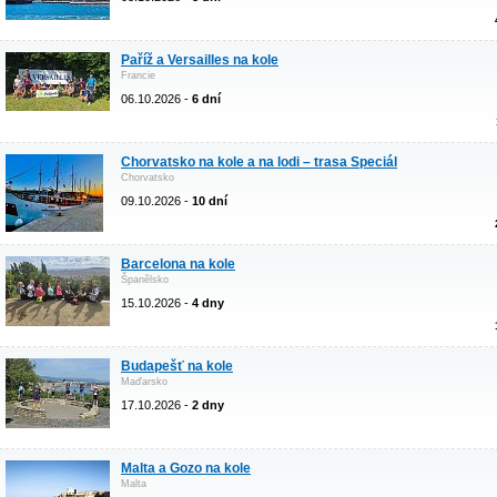
Paříž a Versailles na kole
Francie
06.10.2026 -
6 dní
Chorvatsko na kole a na lodi – trasa Speciál
Chorvatsko
09.10.2026 -
10 dní
Barcelona na kole
Španělsko
15.10.2026 -
4 dny
Budapešť na kole
Maďarsko
17.10.2026 -
2 dny
Malta a Gozo na kole
Malta