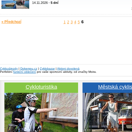
14.11.2026 -
5 dní
6
« Předchozí
1
2
3
4
5
Cyklozájezdy
|
Dokempu.cz
|
Cyklobazar
|
Aktivni dovolená
Perfektní
funkční oblečení
pro vaše sportovní aktivity, od značky Moira.
Cykloturistika
Městská cyklis