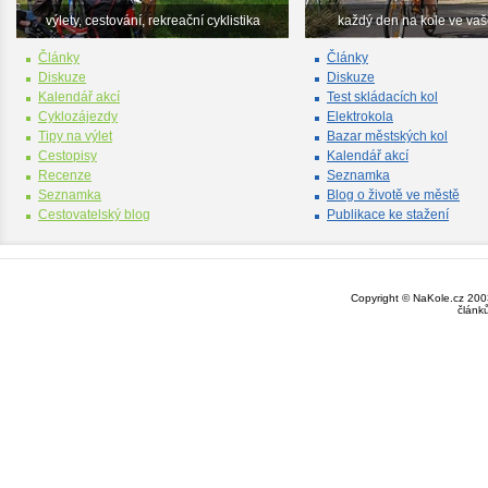
výlety, cestování, rekreační cyklistika
každý den na kole ve va
Články
Články
Diskuze
Diskuze
Kalendář akcí
Test skládacích kol
Cyklozájezdy
Elektrokola
Tipy na výlet
Bazar městských kol
Cestopisy
Kalendář akcí
Recenze
Seznamka
Seznamka
Blog o životě ve městě
Cestovatelský blog
Publikace ke stažení
Copyright © NaKole.cz 2003
článk