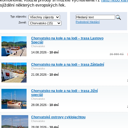
sjíždění některých evropských řek.
Typ zájezdu:
Podrobné hledání
Země:
Chorvatsko na kole a na lodi – trasa Lastovo
Speciál
Chorvatsko
14.08.2026 -
10 dní
26 990 Kč
Chorvatsko na kole a na lodi – trasa Základní
Chorvatsko
21.08.2026 -
10 dní
Chorvatsko na kole a na lodi – trasa Jižní
speciál
Chorvatsko
28.08.2026 -
10 dní
Chorvatské ostrovy cyklojachtou
Chorvatsko
28.08.2026 -
10 dní