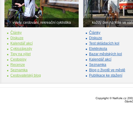
výlety, cestování, rekreační cyklistika
každý den na kole ve va
Články
Články
Diskuze
Diskuze
Kalendář akcí
Test skládacích kol
Cyklozájezdy
Elektrokola
Tipy na výlet
Bazar městských kol
Cestopisy
Kalendář akcí
Recenze
Seznamka
Seznamka
Blog o životě ve městě
Cestovatelský blog
Publikace ke stažení
Copyright © NaKole.cz 2003
článk