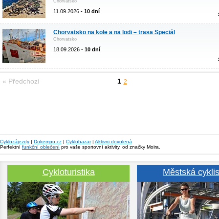
Chorvatsko
11.09.2026 -
10 dní
Chorvatsko na kole a na lodi – trasa Speciál
Chorvatsko
18.09.2026 -
10 dní
« Předchozí
1
2
Cyklozájezdy
|
Dokempu.cz
|
Cyklobazar
|
Aktivni dovolená
Perfektní
funkční oblečení
pro vaše sportovní aktivity, od značky Moira.
Cykloturistika
Městská cyklis