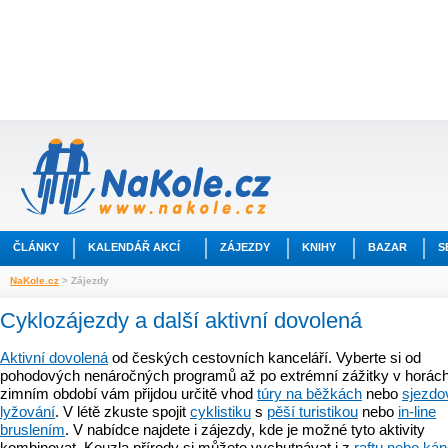
ČLÁNKY
KALENDÁŘ AKCÍ
ZÁJEZDY
KNIHY
BAZAR
S
NaKole.cz
> Zájezdy
Cyklozájezdy a další aktivní dovolená
Aktivní dovolená
od českých cestovních kanceláří. Vyberte si od
pohodových nenáročných programů až po extrémní zážitky v horách
zimním období vám přijdou určitě vhod
túry na běžkách
nebo
sjezdo
lyžování
. V létě zkuste spojit
cyklistiku
s
pěší turistikou
nebo
in-line
bruslením
. V nabídce najdete i zájezdy, kde je možné tyto aktivity
kombinovat. Kouzla přírody si můžete vychutnávat i z
raftu nebo ká