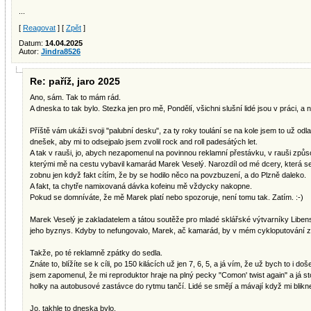
...
[
Reagovat
] [
Zpět
]
Datum:
14.04.2025
Autor:
Jindra8526
Re: paříž, jaro 2025
Ano, sám. Tak to mám rád.
A dneska to tak bylo. Stezka jen pro mě, Pondělí, všichni slušní lidé jsou v práci, a n
Příště vám ukáži svoji "palubní desku", za ty roky toulání se na kole jsem to už odl
dnešek, aby mi to odsejpalo jsem zvolil rock and roll padesátých let.
A tak v rauši, jo, abych nezapomenul na povinnou reklamní přestávku, v rauši zp
kterými mě na cestu vybavil kamarád Marek Veselý. Narozdíl od mé dcery, která se
zobnu jen když fakt cítím, že by se hodilo něco na povzbuzení, a do Plzně daleko.
A fakt, ta chytře namixovaná dávka kofeinu mě vždycky nakopne.
Pokud se domníváte, že mě Marek platí nebo spozoruje, není tomu tak. Zatím. :-)
Marek Veselý je zakladatelem a tátou soutěže pro mladé sklářské výtvarníky Liben
jeho byznys. Kdyby to nefungovalo, Marek, ač kamarád, by v mém cykloputování z
Takže, po té reklamně zpátky do sedla.
Znáte to, blížíte se k cíli, po 150 kilácích už jen 7, 6, 5, a já vím, že už bych to i do
jsem zapomenul, že mi reproduktor hraje na plný pecky "Comon' twist again" a já sto
holky na autobusové zastávce do rytmu tančí. Lidé se smějí a mávají když mi blikn
Jo, takhle to dneska bylo.