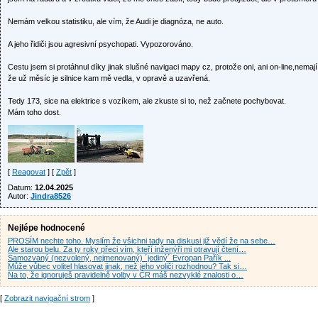
Nemám velkou statistiku, ale vím, že Audi je diagnóza, ne auto.
A jeho řidiči jsou agresivní psychopati. Vypozorováno.
Cestu jsem si protáhnul díky jinak slušné navigaci mapy cz, protože oni, ani on-line,nemají
že už měsíc je silnice kam mě vedla, v opravě a uzavřená.
Tedy 173, sice na elektrice s vozíkem, ale zkuste si to, než začnete pochybovat.
Mám toho dost.
[
Reagovat
] [
Zpět
]
Datum:
12.04.2025
Autor:
Jindra8526
Nejlépe hodnocené
PROSÍM nechte toho. Myslím že všichni tady na diskusi již vědí že na sebe…
Ale starou belu. Za ty roky přeci vím, kteří inženýři mi otravují čtení…
Samozvaný (nezvolený, nejmenovaný) ´jediný´ Evropan Pařík ...
Může vůbec volitel hlasovat jinak, než jeho voliči rozhodnou? Tak si…
Na to, že ignoruješ pravidelně volby v ČR máš nezvyklé znalosti o…
[
Zobrazit navigační strom
]