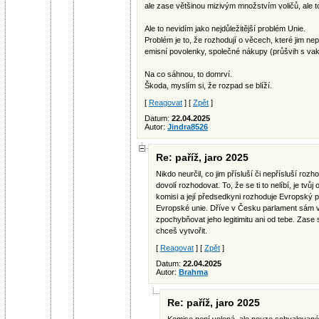
ale zase většinou mizivým množstvím voličů, ale to
Ale to nevidím jako nejdůležitější problém Unie.
Problém je to, že rozhodují o věcech, které jim nep
emisní povolenky, společné nákupy (průšvih s vak
Na co sáhnou, to domrví.
Škoda, myslím si, že rozpad se blíží.
[
Reagovat
] [
Zpět
]
Datum:
22.04.2025
Autor:
Jindra8526
Re: paříž, jaro 2025
Nikdo neurčil, co jim přísluší či nepřísluší rozh
dovolí rozhodovat. To, že se ti to nelíbí, je tvů
komisi a její předsedkyni rozhoduje Evropský p
Evropské unie. Dříve v Česku parlament sám vo
zpochybňovat jeho legitimitu ani od tebe. Zase s
chceš vytvořit.
[
Reagovat
] [
Zpět
]
Datum:
22.04.2025
Autor:
Brahma
Re: paříž, jaro 2025