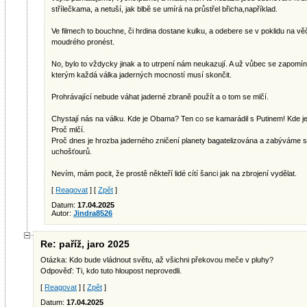
střílečkama, a netuší, jak blbě se umírá na průstřel břicha,například.
Ve filmech to bouchne, či hrdina dostane kulku, a odebere se v poklidu na vě
moudrého pronést.
No, bylo to vždycky jinak a to utrpení nám neukazují. A už vůbec se zapomín
kterým každá válka jaderných mocností musí skončit.
Prohrávající nebude váhat jaderné zbraně použít a o tom se mlčí.
Chystají nás na válku. Kde je Obama? Ten co se kamarádil s Putinem! Kde j
Proč mlčí.
Proč dnes je hrozba jaderného zničení planety bagatelizována a zabýváme s
uchošťourů.
Nevím, mám pocit, že prostě někteří lidé cítí šanci jak na zbrojení vydělat.
[
Reagovat
] [
Zpět
]
Datum:
17.04.2025
Autor:
Jindra8526
Re: paříž, jaro 2025
Otázka: Kdo bude vládnout světu, až všichni překovou meče v pluhy?
Odpověď: Ti, kdo tuto hloupost neprovedli.
[
Reagovat
] [
Zpět
]
Datum:
17.04.2025