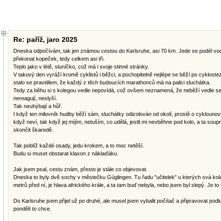
Re: paříž, jaro 2025
Dneska odpočívám, tak jen známou cestou do Karlsruhe, asi 70 km. Jede se podél vody,
překonat kopeček, tedy celkem asi tři.
Teplo jako v létě, sluníčko, což má i svoje stinné stránky.
V takový den vyráží kromě cyklistů i běžci, a pochopitelně nejlépe se běží po cykloste
stalo se pravidlem, že každý z těch budoucích marathonců má na palici sluchátka.
Tedy za běhu si s kolegou vedle nepovídá, což ovšem neznamená, že neběží vedle seb
nereagují, neslyší.
Tak neuhýbají a hůř.
I když ten milovník hudby běží sám, sluchátky odizolovàn od okolí, prostě o cyklounovi
když neví, tak když jej míjím, netuším, co udělá, jestli mi nevběhne pod kolo, a ta so
skončit škaredě.
Tak poblíž každé osady, jedu krokem, a to moc netěší.
Budu si muset obstarat klaxon z náklaďáku.
Jak jsem psal, cestu znám, přesto je stále co objevovat.
Dneska to byly dvě sochy v městečku Güglingen. Tu řadu "učitelek" u kterých svá kol
metrů před ní, je hlava afrického krále, a ta tam buď nebyla, nebo jsem byl slepý. Je t
Do Karlsruhe jsem přijel už po druhé, ale musel jsem vybalit počítač a připravovat podk
pondělí to chce.