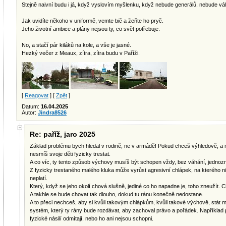
Stejně naivní budu i já, když vyslovím myšlenku, když nebude generálů, nebude vál
Jak uvidíte někoho v uniformě, vemte bič a žeňte ho pryč.
Jeho životní ambice a plány nejsou ty, co svět potřebuje.
No, a stačí pár kiláků na kole, a vše je jasné.
Hezký večer z Meaux, zítra, zítra budu v Paříži.
[
Reagovat
] [
Zpět
]
Datum:
16.04.2025
Autor:
Jindra8526
Re: paříž, jaro 2025
Základ problému bych hledal v rodině, ne v armádě! Pokud chceš výhledově, a m
nesmíš svoje děti fyzicky trestat.
A co víc, ty tento způsob výchovy musíš být schopen vždy, bez váhání, jednoz
Z fyzicky trestaného malého kluka může vyrůst agresivní chlápek, na kterého ni
neplatí.
Který, když se jeho okolí chová slušně, jediné co ho napadne je, toho zneužít. C
A takhle se bude chovat tak dlouho, dokud tu ránu konečně nedostane.
A to přeci nechceš, aby si kvůli takovým chlápkům, kvůli takové výchově, stát mus
systém, který ty rány bude rozdávat, aby zachoval právo a pořádek. Například pro 
fyzické násilí odmítají, nebo ho ani nejsou schopni.