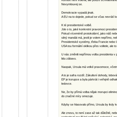
Komise není volená, ale pouze schvalované
Nevymlouvej se.
Demokracie vypadá jinak.
A EU na to dojede, pokud se včas nevrátí k
K té presidentské volbě.
Jde o to, jaké konkretní pravomoci presiden
Pokud víceméně protokolární, jako náš neb
silný mandát má, jestli je volem nepřímo, ne
Presidentské systémy, třeba Francie nebo 
USA tou formální oklikou přes volitele, ale t
U nás změnili nepřímou volbu presidenta v p
lidu zábavu.
Naopak, Ursula má velké pravomoce, včetně
A to je safra rozdíl. Zákulisní dohody, lobo
EP je korupce a byla párkrát i veřejně odhal
ledovce.
Ne, že by přímá volba nějak morupci elimino
do značné míry omezuje.
Kdyby se hlasovalo přímo, Ursula by ikdy 
Ale znovu, to není zase až tak důležité, ne