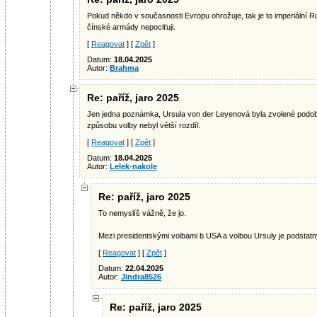
Pokud někdo v současnosti Evropu ohrožuje, tak je to imperiální
čínské armády nepociťuji.
[
Reagovat
] [
Zpět
]
Datum:
18.04.2025
Autor:
Brahma
Re: paříž, jaro 2025
Jen jedna poznámka, Ursula von der Leyenová byla zvolené podob
způsobu volby nebyl větší rozdíl.
[
Reagovat
] [
Zpět
]
Datum:
18.04.2025
Autor:
Lelek-nakole
Re: paříž, jaro 2025
To nemyslíš vážně, že jo.
Mezi presidentskými volbami b USA a volbou Ursuly je podstatn
[
Reagovat
] [
Zpět
]
Datum:
22.04.2025
Autor:
Jindra8526
Re: paříž, jaro 2025