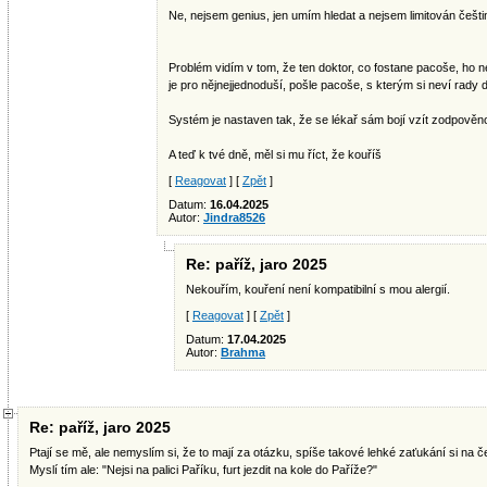
Ne, nejsem genius, jen umím hledat a nejsem limitován češti
Problém vidím v tom, že ten doktor, co fostane pacoše, ho n
je pro nějnejjednoduší, pošle pacoše, s kterým si neví rady d
Systém je nastaven tak, že se lékař sám bojí vzít zodpověn
A teď k tvé dně, měl si mu říct, že kouříš
[
Reagovat
] [
Zpět
]
Datum:
16.04.2025
Autor:
Jindra8526
Re: paříž, jaro 2025
Nekouřím, kouření není kompatibilní s mou alergií.
[
Reagovat
] [
Zpět
]
Datum:
17.04.2025
Autor:
Brahma
Re: paříž, jaro 2025
Ptají se mě, ale nemyslím si, že to mají za otázku, spíše takové lehké zaťukání si na čel
Myslí tím ale: "Nejsi na palici Paříku, furt jezdit na kole do Paříže?"