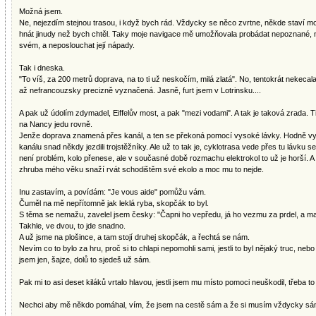
Možná jsem.
Ne, nejezdím stejnou trasou, i když bych rád. Vždycky se něco zvrtne, někde staví mo
hnát jinudy než bych chtěl. Taky moje navigace mě umožňovala probádat nepoznané, ne
svém, a neposlouchat její nápady.
Tak i dneska.
"To víš, za 200 metrů doprava, na to ti už neskočím, milá zlatá". No, tentokrát nekecal
až nefrancouzsky precizně vyznačená. Jasně, furt jsem v Lotrinsku....
A pak už údolím zdymadel, Eiffelův most, a pak "mezi vodami". A tak je taková zrada. Ti
na Nancy jedu rovně.
Jenže doprava znamená přes kanál, a ten se překoná pomocí vysoké lávky. Hodně vys
kanálu snad někdy jezdili trojstěžníky. Ale už to tak je, cyklotrasa vede přes tu lávku 
není problém, kolo přenese, ale v současné době rozmachu elektrokol to už je horší. A t
zhruba mého věku snaží rvát schodištěm své ekolo a moc mu to nejde.
Inu zastavím, a povídám: "Je vous aide" pomůžu vám.
Čuměl na mě nepřítomně jak leklá ryba, skopčák to byl.
S těma se nemažu, zavelel jsem česky: "Čapni ho vepředu, já ho vezmu za prdel, a mar
Takhle, ve dvou, to jde snadno.
A už jsme na plošince, a tam stojí druhej skopčák, a řechtá se nám.
Nevím co to bylo za hru, proč si to chlapi nepomohli sami, jestli to byl nějaký truc, nebo f
jsem jen, šajze, dolů to sjedeš už sám.
Pak mi to asi deset kiláků vrtalo hlavou, jestli jsem mu místo pomoci neuškodil, třeba to
Nechci aby mě někdo pomáhal, vím, že jsem na cestě sám a že si musím vždycky sám