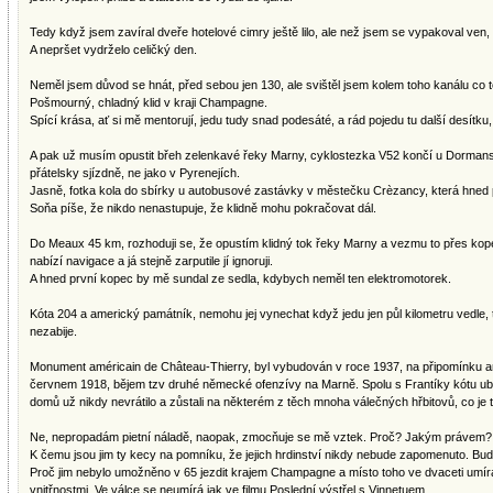
Tedy když jsem zavíral dveře hotelové cimry ještě lilo, ale než jsem se vypakoval ven, 
A nepršet vydrželo celičký den.
Neměl jsem důvod se hnát, před sebou jen 130, ale svištěl jsem kolem toho kanálu co t
Pošmourný, chladný klid v kraji Champagne.
Spící krása, ať si mě mentorují, jedu tudy snad podesáté, a rád pojedu tu další desítku,
A pak už musím opustit břeh zelenkavé řeky Marny, cyklostezka V52 končí u Dormans. A
přátelsky sjízdně, ne jako v Pyrenejích.
Jasně, fotka kola do sbírky u autobusové zastávky v městečku Crèzancy, která hned 
Soňa píše, že nikdo nenastupuje, že klidně mohu pokračovat dál.
Do Meaux 45 km, rozhoduji se, že opustím klidný tok řeky Marny a vezmu to přes kopeč
nabízí navigace a já stejně zarputile jí ignoruji.
A hned první kopec by mě sundal ze sedla, kdybych neměl ten elektromotorek.
Kóta 204 a americký památník, nemohu jej vynechat když jedu jen půl kilometru vedle
nezabije.
Monument américain de Château-Thierry, byl vybudován v roce 1937, na připomínku a
červnem 1918, bějem tzv druhé německé ofenzívy na Marně. Spolu s Frantíky kótu ubr
domů už nikdy nevrátilo a zůstali na některém z těch mnoha válečných hřbitovů, co je tu
Ne, nepropadám pietní náladě, naopak, zmocňuje se mě vztek. Proč? Jakým právem?
K čemu jsou jim ty kecy na pomníku, že jejich hrdinství nikdy nebude zapomenuto. Bud
Proč jim nebylo umožněno v 65 jezdit krajem Champagne a místo toho ve dvaceti umíra
vnitřnostmi. Ve válce se neumírá jak ve filmu Poslední výstřel s Vinnetuem..