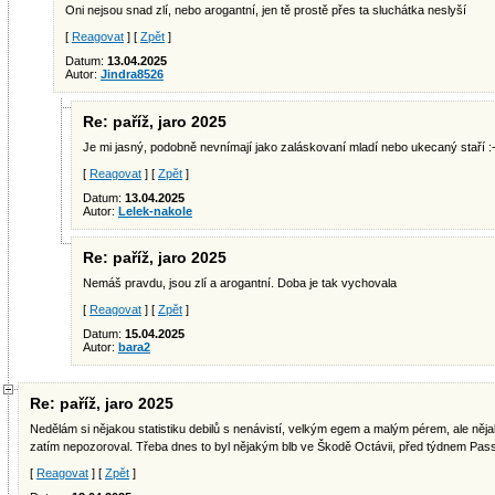
Oni nejsou snad zlí, nebo arogantní, jen tě prostě přes ta sluchátka neslyší
[
Reagovat
] [
Zpět
]
Datum:
13.04.2025
Autor:
Jindra8526
Re: paříž, jaro 2025
Je mi jasný, podobně nevnímají jako zaláskovaní mladí nebo ukecaný staří :
[
Reagovat
] [
Zpět
]
Datum:
13.04.2025
Autor:
Lelek-nakole
Re: paříž, jaro 2025
Nemáš pravdu, jsou zlí a arogantní. Doba je tak vychovala
[
Reagovat
] [
Zpět
]
Datum:
15.04.2025
Autor:
bara2
Re: paříž, jaro 2025
Nedělám si nějakou statistiku debilů s nenávistí, velkým egem a malým pérem, ale něj
zatím nepozoroval. Třeba dnes to byl nějakým blb ve Škodě Octávii, před týdnem Pass
[
Reagovat
] [
Zpět
]