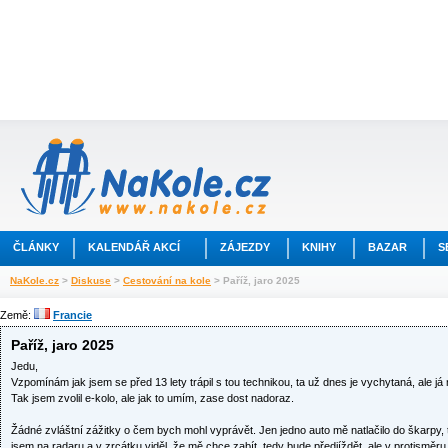
ČLÁNKY
KALENDÁŘ AKCÍ
ZÁJEZDY
KNIHY
BAZAR
S
NaKole.cz
>
Diskuse
>
Cestování na kole
> Paříž, jaro 2025
Země:
Francie
Paříž, jaro 2025
Jedu,
Vzpomínám jak jsem se před 13 lety trápil s tou technikou, ta už dnes je vychytaná, ale 
Tak jsem zvolil e-kolo, ale jak to umím, zase dost nadoraz.
Žádné zvláštní zážitky o čem bych mohl vyprávět. Jen jedno auto mě natlačilo do škarpy,
jsem na radaru a v zrcátku viděl, že mě chce zabít, tedy bude předjíždět, ale v protisměru a