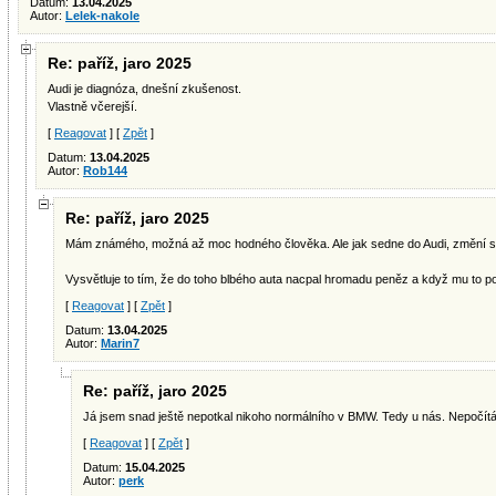
Datum:
13.04.2025
Autor:
Lelek-nakole
Re: paříž, jaro 2025
Audi je diagnóza, dnešní zkušenost.
Vlastně včerejší.
[
Reagovat
] [
Zpět
]
Datum:
13.04.2025
Autor:
Rob144
Re: paříž, jaro 2025
Mám známého, možná až moc hodného člověka. Ale jak sedne do Audi, změní s
Vysvětluje to tím, že do toho blbého auta nacpal hromadu peněz a když mu to poř
[
Reagovat
] [
Zpět
]
Datum:
13.04.2025
Autor:
Marin7
Re: paříž, jaro 2025
Já jsem snad ještě nepotkal nikoho normálního v BMW. Tedy u nás. Nepo
[
Reagovat
] [
Zpět
]
Datum:
15.04.2025
Autor:
perk