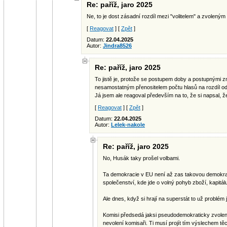
Re: paříž, jaro 2025
Ne, to je dost zásadní rozdíl mezi "volitelem" a zvolený
[
Reagovat
] [
Zpět
]
Datum:
22.04.2025
Autor:
Jindra8526
Re: paříž, jaro 2025
To jistě je, protože se postupem doby a postupnými
nesamostatným přenositelem počtu hlasů na rozdíl o
Já jsem ale reagoval především na to, že si napsal, 
[
Reagovat
] [
Zpět
]
Datum:
22.04.2025
Autor:
Lelek-nakole
Re: paříž, jaro 2025
No, Husák taky prošel volbami.
Ta demokracie v EU není až zas takovou demokraci
společenství, kde jde o volný pohyb zboží, kapitálu
Ale dnes, když si hrají na superstát to už problém 
Komisi předsedá jaksi pseudodemokraticky zvolen
nevolení komisaři. Ti musí projít tím výslechem těc