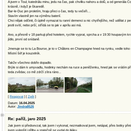
A jsem v Toul, katedrálu minu, jedu na čas, pak chvilku nahoru a dolů, a od generála Co
krásně, i když je škaredě.
Bar-le-Duc jen proletím, hraju přeci o čas, tedy tu večeři....
Stavím vlastně jen na výměnu baterií.
Chci nějak odčinit, či úplně vymazat tu ranní demenci a nic chytřejšího, než udělat z 
jestli svítí, nebo prší, střídá se to jak v aprílu asi má.
Ano, a přesně v 18 parkuji před hotelem, rychle vyprat, sprcha a v 19:30 houpavým k
jídlo, první od snídaně.
Jmenuje se to tu La Bourse, je to v Châlons en Champagne hned na rynku, vedle toho
Místní šéf je kouzelník.
Takže všechno dobře dopadlo.
Brýle si dám k umyvadlu, hodinky nechám na ruce a peněženku, hned jak se vrátím př
teda zvědav, co mě zdrží zítra ráno...
[
Reagovat
] [
Zpět
]
Datum:
16.04.2025
Autor:
Jindra8526
Re: paříž, jaro 2025
Jak jsem si předsevzal, tak jsem i vykonal, nezmatkoval jsem, netápal, přes botky pře
jsem vylepšil i přilbu a statečně se vydal do lijáku.