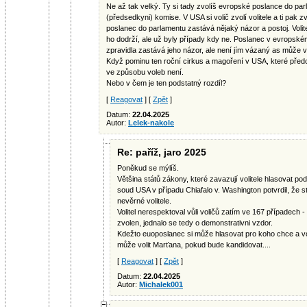
Ne až tak velký. Ty si tady zvolíš evropské poslance do par
(předsedkyni) komise. V USA si volič zvolí volitele a ti pak zv
poslanec do parlamentu zastává nějaký názor a postoj. Volit
ho dodrží, ale už byly případy kdy ne. Poslanec v evropské
zpravidla zastává jeho názor, ale není jím vázaný as může vo
Když pominu ten roční cirkus a magoření v USA, které předc
ve způsobu voleb není.
Nebo v čem je ten podstatný rozdíl?
[
Reagovat
] [
Zpět
]
Datum:
22.04.2025
Autor:
Lelek-nakole
Re: paříž, jaro 2025
Poněkud se mýlíš.
Většina států zákony, které zavazují volitele hlasovat p
soud USA v případu Chiafalo v. Washington potvrdil, že s
nevěrné volitele.
Volitel nerespektoval vůli voličů zatím ve 167 případech - 
zvolen, jednalo se tedy o demonstrativni vzdor.
Kdežto euoposlanec si může hlasovat pro koho chce a voli
může volit Marťana, pokud bude kandidovat....
[
Reagovat
] [
Zpět
]
Datum:
22.04.2025
Autor:
Michalek001