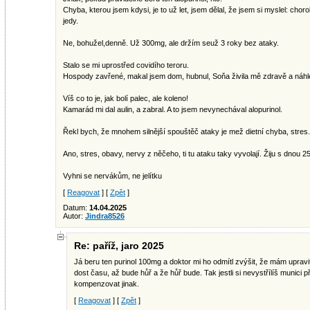
Chyba, kterou jsem kdysi, je to už let, jsem dělal, že jsem si myslel: cho
jedy.
Ne, bohužel,denně. Už 300mg, ale držím seuž 3 roky bez ataky.
Stalo se mi uprostřed covidího teroru.
Hospody zavřené, makal jsem dom, hubnul, Soňa živila mě zdravě a náhl
Víš co to je, jak bolí palec, ale koleno!
Kamarád mi dal aulin, a zabral. A to jsem nevynechával alopurinol.
Řekl bych, že mnohem silnější spouštěč ataky je mež dietní chyba, stres.
Ano, stres, obavy, nervy z něčeho, ti tu ataku taky vyvolají. Žiju s dnou
Vyhni se nervákům, ne jelítku
[
Reagovat
] [
Zpět
]
Datum:
14.04.2025
Autor:
Jindra8526
Re: paříž, jaro 2025
Já beru ten purinol 100mg a doktor mi ho odmítl zvýšit, že mám upra
dost času, až bude hůř a že hůř bude. Tak jestli si nevystřílíš munici 
kompenzovat jinak.
[
Reagovat
] [
Zpět
]