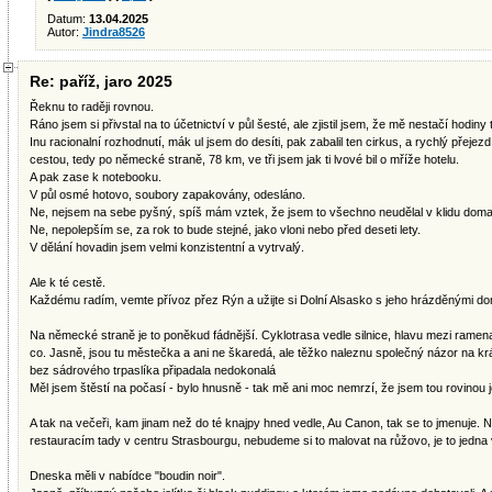
Datum:
13.04.2025
Autor:
Jindra8526
Re: paříž, jaro 2025
Řeknu to raději rovnou.
Ráno jsem si přivstal na to účetnictví v půl šesté, ale zjistil jsem, že mě nestačí hodiny 
Inu racionalní rozhodnutí, mák ul jsem do desíti, pak zabalil ten cirkus, a rychlý přej
cestou, tedy po německé straně, 78 km, ve tři jsem jak ti lvové bil o mříže hotelu.
A pak zase k notebooku.
V půl osmé hotovo, soubory zapakovány, odesláno.
Ne, nejsem na sebe pyšný, spíš mám vztek, že jsem to všechno neudělal v klidu doma,
Ne, nepolepším se, za rok to bude stejné, jako vloni nebo před deseti lety.
V dělání hovadin jsem velmi konzistentní a vytrvalý.
Ale k té cestě.
Každému radím, vemte přívoz přez Rýn a užijte si Dolní Alsasko s jeho hrázděnými 
Na německé straně je to poněkud fádnější. Cyklotrasa vedle silnice, hlavu mezi ramen
co. Jasně, jsou tu městečka a ani ne škaredá, ale těžko naleznu společný názor na 
bez sádrového trpaslíka připadala nedokonalá
Měl jsem štěstí na počasí - bylo hnusně - tak mě ani moc nemrzí, že jsem tou rovinou j
A tak na večeři, kam jinam než do té knajpy hned vedle, Au Canon, tak se to jmenuje.
restauracím tady v centru Strasbourgu, nebudeme si to malovat na růžovo, je to jedna v
Dneska měli v nabídce "boudin noir".