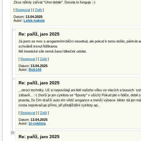
Zkus někdy zařvat "Uhni debile". Docela to funguje :-)
[
Reagovat
] [
Zpět
]
Datum:
13.04.2025
Autor:
Lelek-nakole
Re: paříž, jaro 2025
Já jsem se moc s arogantními běžci nesetkal, ale pokud k tomu došlo, párkrát an
schválně trsnul řidítkama.
Mé kinetické síle nemá šanci blbeček odolat.
[
Reagovat
] [
Zpět
]
Datum:
13.04.2025
Autor:
Rob144
Re: paříž, jaro 2025
...otroci techniky. Už si nepovídají ani lidé našeho věku ve vlacích a busech- so
zábavě... :-( (horší je jen cyklista se "špunty" v uších) Pokud jde o řidiče, debi
pravda, že čím dražší auto tím větší arogance a menší výbava- blinkr dá jen má
cesta nepokračuje přímo, při předjíždění cyklisty ap..
[
Reagovat
] [
Zpět
]
Datum:
13.04.2025
Autor:
bi-cyklista
Re: paříž, jaro 2025