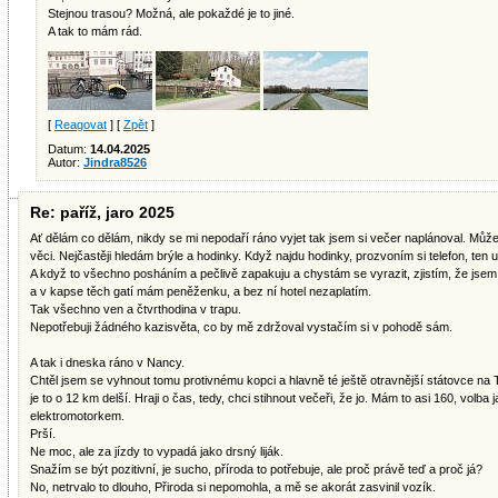
Stejnou trasou? Možná, ale pokaždé je to jiné.
A tak to mám rád.
[
Reagovat
] [
Zpět
]
Datum:
14.04.2025
Autor:
Jindra8526
Re: paříž, jaro 2025
Ať dělám co dělám, nikdy se mi nepodaří ráno vyjet tak jsem si večer naplánoval. Mů
věci. Nejčastěji hledám brýle a hodinky. Když najdu hodinky, prozvoním si telefon, ten
A když to všechno posháním a pečlivě zapakuju a chystám se vyrazit, zjistím, že jsem s
a v kapse těch gatí mám peněženku, a bez ní hotel nezaplatím.
Tak všechno ven a čtvrthodina v trapu.
Nepotřebuji žádného kazisvěta, co by mě zdržoval vystačím si v pohodě sám.
A tak i dneska ráno v Nancy.
Chtěl jsem se vyhnout tomu protivnému kopci a hlavně té ještě otravnější státovce na T
je to o 12 km delší. Hraji o čas, tedy, chci stihnout večeři, že jo. Mám to asi 160, volba
elektromotorkem.
Prší.
Ne moc, ale za jízdy to vypadá jako drsný liják.
Snažím se být pozitivní, je sucho, příroda to potřebuje, ale proč právě teď a proč já?
No, netrvalo to dlouho, Přiroda si nepomohla, a mě se akorát zasvinil vozík.