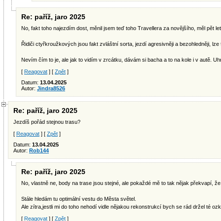
Re: paříž, jaro 2025
No, fakt toho najezdím dost, měnil jsem teď toho Travellera za novějšího, měl pět let a
Řidiči ctyřkroužkových jsou fakt zvláštní sorta, jezdí agresivněji a bezohledněji, lze
Nevím čím to je, ale jak to vidím v zrcátku, dávám si bacha a to na kole i v autě. U
[
Reagovat
] [
Zpět
]
Datum:
13.04.2025
Autor:
Jindra8526
Re: paříž, jaro 2025
Jezdíš pořád stejnou trasu?
[
Reagovat
] [
Zpět
]
Datum:
13.04.2025
Autor:
Rob144
Re: paříž, jaro 2025
No, vlastně ne, body na trase jsou stejné, ale pokaždé mě to tak nějak překvapí, že 
Stále hledám tu optimální vestu do Města světel.
Ale zítra,jestli mi do toho nehodí vidle nějakou rekonstrukcí bych se rád držel té o
[
Reagovat
] [
Zpět
]