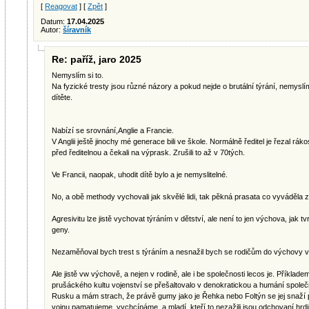
[
Reagovat
] [
Zpět
]
Datum:
17.04.2025
Autor:
šíravník
Re: paříž, jaro 2025
Nemyslím si to.
Na fyzické tresty jsou různé názory a pokud nejde o brutální týrání, nemyslí
dítěte.
Nabízí se srovnání,Anglie a Francie.
V Anglii ještě jinochy mé generace bili ve škole. Normálně ředitel je řezal rák
před ředitelnou a čekali na výprask. Zrušili to až v 70tých.
Ve Francii, naopak, uhodit dítě bylo a je nemyslitelné.
No, a obě methody vychovali jak skvělé lidi, tak pěkná prasata co vyváděla 
Agresivitu lze jistě vychovat týráním v dětství, ale není to jen výchova, jak tv
geny.
Nezaměňoval bych trest s týráním a nesnažil bych se rodičům do výchovy v
Ale jistě vw výchově, a nejen v rodině, ale i be společnosti lecos je. Příkla
prušáckého kultu vojenství se přešaltovalo v denokratickou a humání společ
Rusku a mám strach, že právě gumy jako je Řehka nebo Foltýn se jej snaží 
vojnu pamatujeme, vychcípáme, a mladí, kteří to nezažili jsou odchovaní hr