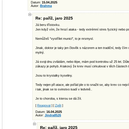
Datum:
15.04.2025
Autor:
Brahma
Re: paříž, jaro 2025
Já beru třístovku.
Jen když vím, že hrozí ataka - tedy extrémní stres fyzickÿ nebo 
Nemůžeš "vystřílet munici", to je nrsmysl.
Jinak, doktor je taky jen člověk s názorem a ten tradiční, tedy čím 
mylný.
Já svoji dnu zvládám, nebo lépe, mám pod kontrolou už 25 let. Důle
zákazy je pohyb. A takový že krev musí cirkulovat v těch částech 
Jsou to krystalky kyseliny.
Tedy nejen při atace, ale pořád jde o to snažit se, aby krev co nejvíc
i tak, jinak se to svinstvo isadí v ledvině..
Je to choroba, s kterou se dá žít.
[
Reagovat
] [
Zpět
]
Datum:
16.04.2025
Autor:
Jindra8526
Re: paříž, jaro 2025