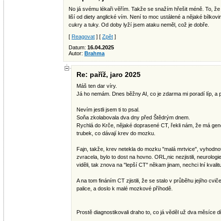
No já svému lékaři věřím. Takže se snažím hřešit méně. To, ž
liší od diety anglické vím. Není to moc ustálené a nějaké bílkov
cukry a tuky. Od doby lyží jsem ataku neměl, což je dobře.
[
Reagovat
] [
Zpět
]
Datum:
16.04.2025
Autor:
Brahma
Re: paříž, jaro 2025
Máš ten dar víry.
Já ho nemám. Dnes běžny AI, co je zdarma mi poradí líp, a 
Nevím jestli jsem ti to psal.
Soňa zkolabovala dva dny před Štědrým dnem.
Rychlá do Krče, nějaké doprasené CT, řekli nám, že má gene
trubek, co dávají krev do mozku.
Fajn, takže, krev netekla do mozku "malá mrtvice", vyhodnotil
zvracela, bylo to dost na hovno. ORL,nic nezjistili, neurologie
viděli, tak znova na "lepší CT" někam jinam, nechci lní kvalit
A na tom fináním CT zjistili, že se stalo v průběhu jejího cvič
palice, a doslo k malé mozkové příhodě.
Prostě diagnostikovali draho to, co já věděl už dva měsíce dř