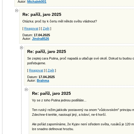
Autor:
Michalek001
Re: paříž, jaro 2025
Otázka: proč by k čertu měl někdo světu vládnout?
[
Reagovat
] [
Zpět
]
Datum:
17.04.2025
Autor:
Jindra8526
Re: paříž, jaro 2025
Se zeptej cara Putina, proč napadá a utlačuje své okolí. Dokud tu budou 
potřebujeme.
[
Reagovat
] [
Zpět
]
Datum:
17.04.2025
Autor:
Brahma
Re: paříž, jaro 2025
Vy se z toho Putina jednou poděláte...
Ten ruský režim,jakkoliv postavený na onom "vůdcovském" principu má
Zdechne-li tenhle, nastoupí jiný, a kdoví, ne-li horší.
Ale pořád zapomínáme, že Kyjev není středem světa, rusáků je 120 m
lze snadno definovat hrozbu.