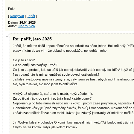
Pokr.
[
Reagovat
] [
Zpět
]
Datum:
16.04.2025
Autor:
Jindra8526
Re: paříž, jaro 2025
Ještě, že mě ten další kopec přinutí se soustředit na něco jiného. Bolí mě celý Pařík
etapy, říkám si, ale vím, že dokud to neodskáču, nenechám toho.
Co je to za lidi?
Co se chtějí stát vojáky. Proč?
Co je to za profesi, kde se učíš jak co nejefektivněji zabít co nejvíce lidí? A když už
frustrovaný, že je mír a nemůžeš svoje dovednosti uplatnit?
Já když vystudoval mostní inženýrství, celý jsem se třásl, abych mohl navrhnout sv
No, byla to lávka, ale moc jsem to chtěl dělat.
A když už si generál, safra, to je malér, když všude mír.
Za co ti dají řády, co se jimi pyšnila hruď každé gumy?
Nepojmenují po tobě náměstí nebo ulici, i když jí potom zase přejmenují, nepostaví 
Generál bez války je úplně zbytečný člověk, žil svůj život nadarmo. Nekonečně se t
začalo zase někde řezat a on mohl ukázat, jak zdatný je stratég. Ať mi nikdo neříká,
Jiří Wolker kdysi v pohádce O kominíkovi napsal naivní větu "Až budou mít všichni li
Chytni se za knoflík, když jde kolem kominík.