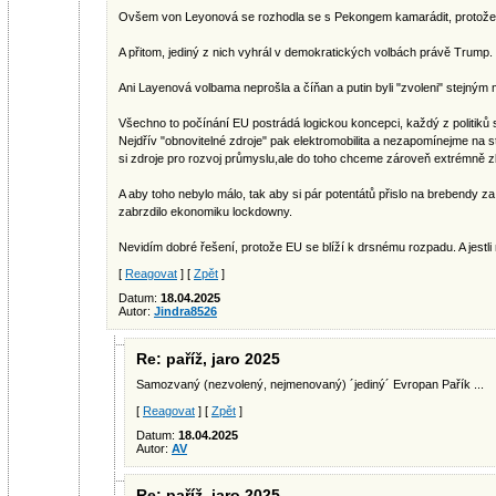
Ovšem von Leyonová se rozhodla se s Pekongem kamarádit, protože Tr
A přitom, jediný z nich vyhrál v demokratických volbách právě Trump.
Ani Layenová volbama neprošla a číňan a putin byli "zvoleni" stejným
Všechno to počínání EU postrádá logickou koncepci, každý z politiků 
Nejdřív "obnovitelné zdroje" pak elektromobilita a nezapomínejme na 
si zdroje pro rozvoj průmyslu,ale do toho chceme zároveň extrémně zbro
A aby toho nebylo málo, tak aby si pár potentátů přislo na brebendy z
zabrzdilo ekonomiku lockdowny.
Nevidím dobré řešení, protože EU se blíží k drsnému rozpadu. A jestli 
[
Reagovat
] [
Zpět
]
Datum:
18.04.2025
Autor:
Jindra8526
Re: paříž, jaro 2025
Samozvaný (nezvolený, nejmenovaný) ´jediný´ Evropan Pařík ...
[
Reagovat
] [
Zpět
]
Datum:
18.04.2025
Autor:
AV
Re: paříž, jaro 2025