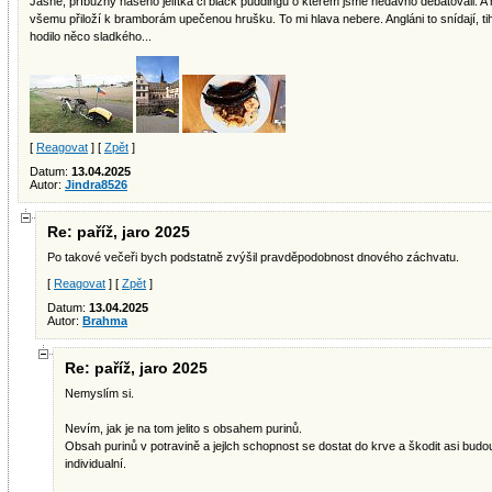
Jasně, příbuzný našeho jelítka či black puddingu o kterém jsme nedávno debatovali. A 
všemu přiloží k bramborám upečenou hrušku. To mi hlava nebere. Angláni to snídají, tihl
hodilo něco sladkého...
[
Reagovat
] [
Zpět
]
Datum:
13.04.2025
Autor:
Jindra8526
Re: paříž, jaro 2025
Po takové večeři bych podstatně zvýšil pravděpodobnost dnového záchvatu.
[
Reagovat
] [
Zpět
]
Datum:
13.04.2025
Autor:
Brahma
Re: paříž, jaro 2025
Nemyslím si.
Nevím, jak je na tom jelito s obsahem purinů.
Obsah purinů v potravině a jejlch schopnost se dostat do krve a škodit asi budou
individualní.