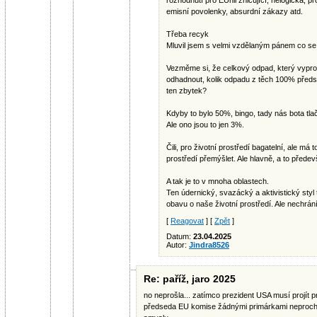
rozhodnutí pro EUnii zničující, nelogická, 
emisní povolenky, absurdní zákazy atd.
Třeba recyk
Mluvil jsem s velmi vzdělaným pánem co se t
Vezměme si, že celkový odpad, který vypro
odhadnout, kolik odpadu z těch 100% předst
ten zbytek?
Kdyby to bylo 50%, bingo, tady nás bota tlač
Ale ono jsou to jen 3%.
Čili, pro životní prostředí bagatelní, ale má t
prostředí přemýšlet. Ale hlavně, a to předev
A tak je to v mnoha oblastech.
Ten údernický, svazácký a aktivistický styl
obavu o naše životní prostředí. Ale nechrání 
[
Reagovat
] [
Zpět
]
Datum:
23.04.2025
Autor:
Jindra8526
Re: paříž, jaro 2025
no neprošla... zatímco prezident USA musí projít 
předseda EU komise žádnými primárkami neprochá