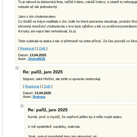
To je taková ta doktorská finta, nařídí ti dietu, zakáží kdeco, a stejně to nefun
nebude až tak jednoduchý.
Jako s tím cholesterolem.
Co štráfů se kdysi nadělalo s tím, kolik ho která potravina obsahuje, protože šk
ohromné množství cholesterolu v krvi bylo zjištěno u lidí co orošli koncentrákem
A ti tuky ani vejce fakt nehodovali, že jo.
Tebe vylekala ta ataka a tak si přehnaně na sebe přísný. Za čas poznáš co ško
[
Reagovat
] [
Zpět
]
Datum:
13.04.2025
Autor:
Jindra8526
Re: paříž, jaro 2025
Nejsem, také hřeším, ale tohle si opravdu nedovoluji.
[
Reagovat
] [
Zpět
]
Datum:
13.04.2025
Autor:
Brahma
Re: paříž, jaro 2025
Kurnik, proč si myslíš, že vepřové jelítko by ti mělo rozjet ataku.
U mě spolehlivě: sardinky, makrela.
Jinak, pokud pravidelně beru ten alopurinol, nic.