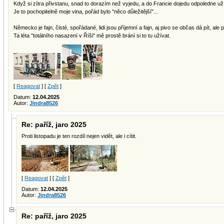
Když si zítra přivstanu, snad to dorazím než vyjedu, a do Francie dojedu odpoledne u
Je to pochopitelně moje vina, pořád bylo "něco důležitější"...
Německo je fajn, čisté, spořádané, lidi jsou příjemní a fajn, aj pivo se občas dá pít, ale 
Ta léta "totálního nasazení v Říši" mě prostě brání si to tu užívat.
[
Reagovat
] [
Zpět
]
Datum:
12.04.2025
Autor:
Jindra8526
Re: paříž, jaro 2025
Proti listopadu je ten rozdíl nejen vidět, ale i cítit.
[
Reagovat
] [
Zpět
]
Datum:
12.04.2025
Autor:
Jindra8526
Re: paříž, jaro 2025