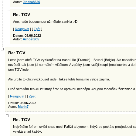
Autor:
Jindra8526
Re: TGV
Ano, naše budoucnost už někde zanikla :-D
[
Reagovat
] [
Zpět
]
Datum:
08.06.2022
Autor:
Arnošt905
Re: TGV
Letos jsem chtěl TGV vyzkoušet na trase Lille (Francie) - Brusel (Belgie). Ale napadlo
nevěděl, tak jsem jel normálním vláčkem. A zpátky jsem raději koupil jinou letenku a do Lil
tam TGV jede.
Ale určitě to chci vyzkoušet jinde. Takže tohle téma mě velice zajímá.
Proč sem táhli ten 40 let starý šrot, to opravdu nechápu. Ani jako fanoušek železnice 
[
Reagovat
] [
Zpět
]
Datum:
08.06.2022
Autor:
Marin7
Re: TGV
Největším fofrem sviští snad mezi Paříží a Lyonem. Když se potká s protijedoucí s
vyleká snad každý.