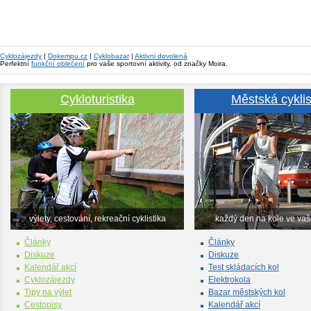
Cyklozájezdy
|
Dokempu.cz
|
Cyklobazar
|
Aktivni dovolená
Perfektní
funkční oblečení
pro vaše sportovní aktivity, od značky Moira.
Cykloturistika
Městská cyklis
výlety, cestování, rekreační cyklistika
každý den na kole ve va
Články
Články
Diskuze
Diskuze
Kalendář akcí
Test skládacích kol
Cyklozájezdy
Elektrokola
Tipy na výlet
Bazar městských kol
Cestopisy
Kalendář akcí