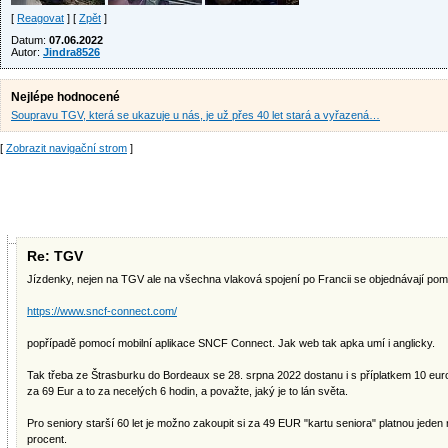
[
Reagovat
] [
Zpět
]
Datum:
07.06.2022
Autor:
Jindra8526
Nejlépe hodnocené
Soupravu TGV, která se ukazuje u nás, je už přes 40 let stará a vyřazená…
[
Zobrazit navigační strom
]
Re: TGV
Jízdenky, nejen na TGV ale na všechna vlaková spojení po Francii se objednávají pom
https://www.sncf-connect.com/
popřípadě pomocí mobilní aplikace SNCF Connect. Jak web tak apka umí i anglicky.
Tak třeba ze Štrasburku do Bordeaux se 28. srpna 2022 dostanu i s příplatkem 10 eur
za 69 Eur a to za necelých 6 hodin, a považte, jaký je to lán světa.
Pro seniory starší 60 let je možno zakoupit si za 49 EUR "kartu seniora" platnou jeden 
procent.