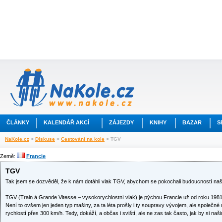
ČLÁNKY
KALENDÁŘ AKCÍ
ZÁJEZDY
KNIHY
BAZAR
S
NaKole.cz
>
Diskuse
>
Cestování na kole
> TGV
Země:
Francie
TGV
Tak jsem se dozvěděl, že k nám dotáhli vlak TGV, abychom se pokochali budoucností naš
TGV (Train à Grande Vitesse – vysokorychlostní vlak) je pýchou Francie už od roku 1981
Není to ovšem jen jeden typ mašiny, za ta léta prošly i ty soupravy vývojem, ale společné m
rychlostí přes 300 km/h. Tedy, dokáží, a občas i sviští, ale ne zas tak často, jak by si naš