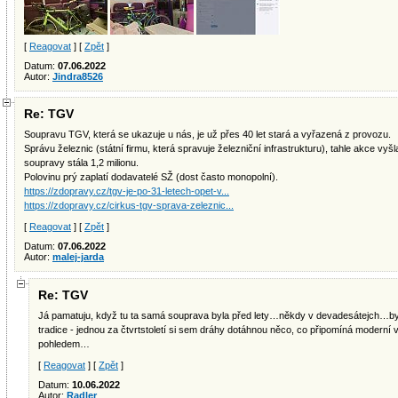
[
Reagovat
] [
Zpět
]
Datum:
07.06.2022
Autor:
Jindra8526
Re: TGV
Soupravu TGV, která se ukazuje u nás, je už přes 40 let stará a vyřazená z provozu.
Správu železnic (státní firmu, která spravuje železniční infrastrukturu), tahle akce vyš
soupravy stála 1,2 milionu.
Polovinu prý zaplatí dodavatelé SŽ (dost často monopolní).
https://zdopravy.cz/tgv-je-po-31-letech-opet-v...
https://zdopravy.cz/cirkus-tgv-sprava-zeleznic...
[
Reagovat
] [
Zpět
]
Datum:
07.06.2022
Autor:
malej-jarda
Re: TGV
Já pamatuju, když tu ta samá souprava byla před lety…někdy v devadesátejch…by 
tradice - jednou za čtvrtstoletí si sem dráhy dotáhnou něco, co připomíná moderní v
pohledem…
[
Reagovat
] [
Zpět
]
Datum:
10.06.2022
Autor:
Radler