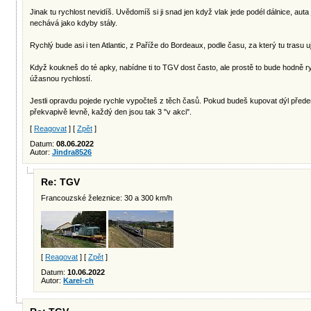
Jinak tu rychlost nevidíš. Uvědomíš si ji snad jen když vlak jede podél dálnice, aut
nechává jako kdyby stály.
Rychlý bude asi i ten Atlantic, z Paříže do Bordeaux, podle času, za který tu trasu u
Když koukneš do té apky, nabídne ti to TGV dost často, ale prostě to bude hodně ry
úžasnou rychlostí.
Jestli opravdu pojede rychle vypočteš z těch časů. Pokud budeš kupovat dýl přede
překvapivě levně, každý den jsou tak 3 "v akci".
[
Reagovat
] [
Zpět
]
Datum:
08.06.2022
Autor:
Jindra8526
Re: TGV
Francouzské železnice: 30 a 300 km/h
[
Reagovat
] [
Zpět
]
Datum:
10.06.2022
Autor:
Karel-ch