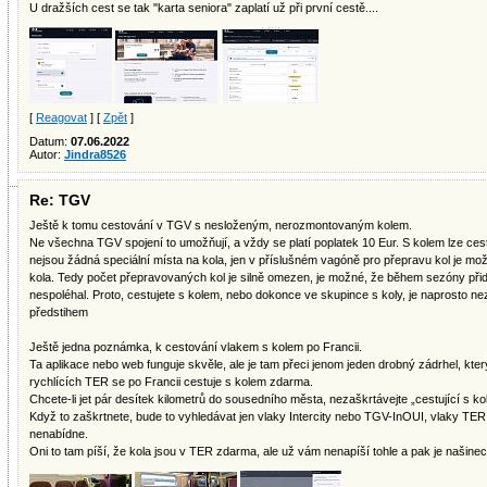
U dražších cest se tak "karta seniora" zaplatí už při první cestě....
[
Reagovat
] [
Zpět
]
Datum:
07.06.2022
Autor:
Jindra8526
Re: TGV
Ještě k tomu cestování v TGV s nesloženým, nerozmontovaným kolem.
Ne všechna TGV spojení to umožňují, a vždy se platí poplatek 10 Eur. S kolem lze ces
nejsou žádná speciální místa na kola, jen v příslušném vagóně pro přepravu kol je mož
kola. Tedy počet přepravovaných kol je silně omezen, je možné, že během sezóny přid
nespoléhal. Proto, cestujete s kolem, nebo dokonce ve skupince s koly, je naprosto ne
předstihem
Ještě jedna poznámka, k cestování vlakem s kolem po Francii.
Ta aplikace nebo web funguje skvěle, ale je tam přeci jenom jeden drobný zádrhel, který
rychlících TER se po Francii cestuje s kolem zdarma.
Chcete-li jet pár desítek kilometrů do sousedního města, nezaškrtávejte „cestující s ko
Když to zaškrtnete, bude to vyhledávat jen vlaky Intercity nebo TGV-InOUI, vlaky TER 
nenabídne.
Oni to tam píší, že kola jsou v TER zdarma, ale už vám nenapíší tohle a pak je našinec