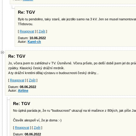
Re: TGV
Bylo tu pendolino, taky staré, ale jezdilo samo na 3 kV. Jen se musel namontov
Třebovou.
[
Reagovat
] [
Zpět
]
Datum:
10.06.2022
Autor:
Karel-ch
Re: TGV
Jo, včera jsem to zahlídnul v TV. Úsměvné. Včera pršelo, po delší době jsem jel do pr
zpátky. Klasický český drážní mrdník.
A ty drážní kreténi dělaj výstavu o budoucnosti český dráhy...
[
Reagovat
] [
Zpět
]
Datum:
08.06.2022
Autor:
Airline
Re: TGV
No úplná paráda je, že ru "budoucnost" ukazují na té mašince z 80tých, jak píše Ja
Člověk alespoň ví, že je doma :-)
[
Reagovat
] [
Zpět
]
Datum:
08.06.2022