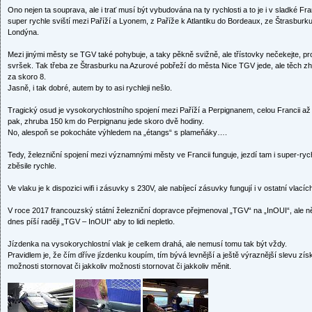
Ono nejen ta souprava, ale i trať musí být vybudována na ty rychlosti a to je i v sladké 
super rychle sviští mezi Paříží a Lyonem, z Paříže k Atlantiku do Bordeaux, ze Štrasburku
Londýna.
Mezi jinými městy se TGV také pohybuje, a taky pěkně svižně, ale třístovky nečekejte, p
svršek. Tak třeba ze Štrasburku na Azurové pobřeží do města Nice TGV jede, ale těch zh
za skoro 8.
Jasně, i tak dobré, autem by to asi rychleji nešlo.
Tragický osud je vysokorychlostního spojení mezi Paříží a Perpignanem, celou Francii až 
pak, zhruba 150 km do Perpignanu jede skoro dvě hodiny.
No, alespoň se pokocháte výhledem na „étangs“ s plameňáky….
Tedy, železniční spojení mezi významnými městy ve Francii funguje, jezdí tam i super-ryc
zběsile rychle.
Ve vlaku je k dispozici wifi i zásuvky s 230V, ale nabíjecí zásuvky fungují i v ostatní vlacíc
V roce 2017 francouzský státní železniční dopravce přejmenoval „TGV“ na „InOUI“, ale ně
dnes píší raději „TGV – InOUI“ aby to lidi nepletlo.
Jízdenka na vysokorychlostní vlak je celkem drahá, ale nemusí tomu tak být vždy.
Pravidlem je, že čím dříve jízdenku koupím, tím bývá levnější a ještě výraznější slevu zí
možnosti stornovat či jakkoliv možnosti stornovat či jakkoliv měnit.