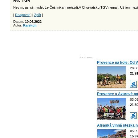
Re: TGV
Nevím. asi si myslej, že Češi nikam nejezdí.V Chorvatsku TGV nemají. Už jen mezi
[
Reagovat
] [
Zpět
]
Datum:
10.06.2022
Autor:
Karel-ch
Provence na kole: Od 
28.08
21 9
Provence a Azurové pob
03.09
21 5
Alsaská vinná stezka n
05.09
15 9