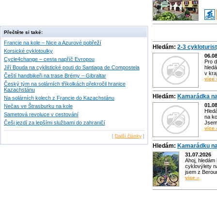
Přečtěte si také:
Francie na kole – Nice a Azurové pobřeží
Hledám:
2-3 cykloturis
Korsické cyklotoulky
06.0
Cycle4change – cesta napříč Evropou
Pro d
Jiří Bouda na cyklistické pouti do Santiaga de Compostela
hledá
v kra
Čeští handbikeři na trase Brémy – Gibraltar
více 
Český tým na solárních tříkolkách překročil hranice
Kazachstánu
Hledám:
Kamarádka na
Na solárních kolech z Francie do Kazachstánu
01.0
Nečas ve Štrasburku na kole
Hled
Sametová revoluce v cestování
na ko
Češi jezdí za lepšími službami do zahraničí
Jsem 
více 
[
Další články
]
Hledám:
Kamarádku na
31.07.2026
Ahoj, hledám
cyklovýlety n
jsem z Bero
více »