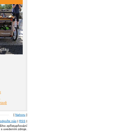
vozíku
k
i
pravě
[
Nahoru
]
odpořte nás
|
RSS
|
lšího zpřístupňování
a s uvedením zdroje.