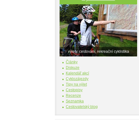
výlety, cestování, rekreační cyklistika
Články
Diskuze
Kalendář akcí
Cyklozájezdy
Tipy na výlet
Cestopisy
Recenze
Seznamka
Cestovatelský blog