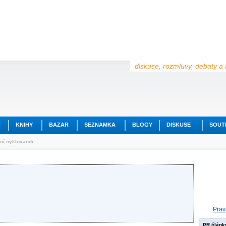
diskuse, rozmluvy, debaty a 
KNIHY
BAZAR
SEZNAMKA
BLOGY
DISKUSE
SOUT
ní cyklovandr
Prav
PR článk