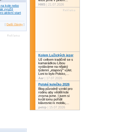
letos jsme v plném…
HMS
| 21.07.2026
 na kole nebo
ak využít
ro aktivní start
[
Další články
]
Kolem Lužických jezer
Už celkem tradičně se s
kamarádkou Líbou
vydáváme na nějaký
týdenní „etapový" výlet.
Loni to bylo Polsko,…
Aar
| 17.07.2026
Polské kolečko 2026
Blog původně vznikl pro
rodinu aby věděli kde
zrovna jsme. I jsem si
kvůli tomu pořídil
klávesnici k mobilu,…
petrp
| 15.07.2026