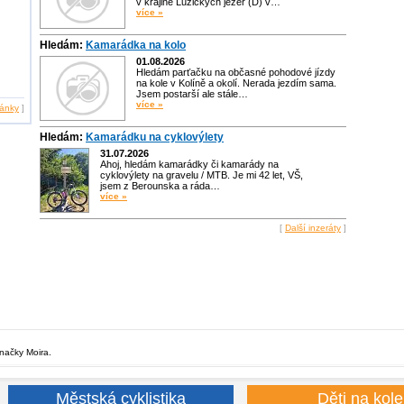
v krajině Lužických jezer (D) v…
více »
Hledám:
Kamarádka na kolo
01.08.2026
Hledám parťačku na občasné pohodové jízdy
na kole v Kolíně a okolí. Nerada jezdím sama.
Jsem postarší ale stále…
více »
lánky
]
Hledám:
Kamarádku na cyklovýlety
31.07.2026
Ahoj, hledám kamarádky či kamarády na
cyklovýlety na gravelu / MTB. Je mi 42 let, VŠ,
jsem z Berounska a ráda…
více »
[
Další inzeráty
]
značky Moira.
Městská cyklistika
Děti na kole