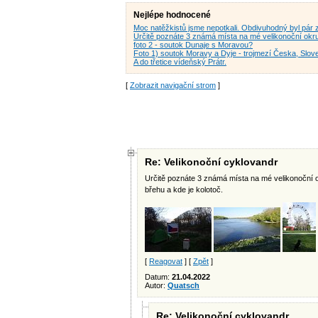
Nejlépe hodnocené
Moc natěžkistů jsme nepotkali. Obdivuhodný byl pár z
Určitě poznáte 3 známá místa na mé velikonoční okr
foto 2 - soutok Dunaje s Moravou?
Foto 1) soutok Moravy a Dyje - trojmezí Česka, Slo
A do třetice vídeňský Prátr.
[
Zobrazit navigační strom
]
Re: Velikonoční cyklovandr
Určitě poznáte 3 známá místa na mé velikonoční 
břehu a kde je kolotoč.
[
Reagovat
] [
Zpět
]
Datum:
21.04.2022
Autor:
Quatsch
Re: Velikonoční cyklovandr