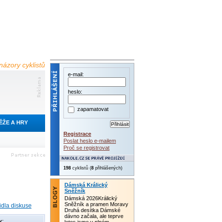
názory cyklistů
e-mail:
heslo:
zapamatovat
ĚŽE A HRY
Registrace
Poslat heslo e-mailem
Proč se registrovat
198
cyklistů (
8
přihlášených)
Dámská Králický
Sněžník
Dámská 2026Králický
Sněžník a pramen Moravy
idla diskuse
Druhá desítka Dámské
dávno začala, ale teprve
y: