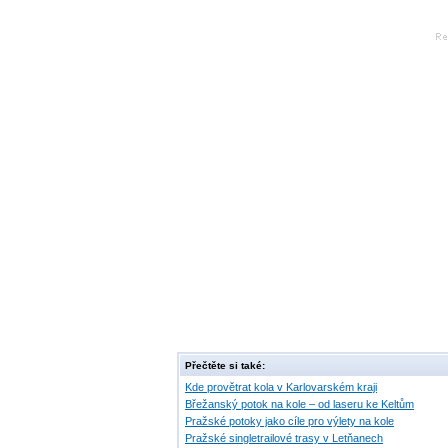
Přečtěte si také:
Kde provětrat kola v Karlovarském kraji
Břežanský potok na kole – od laseru ke Keltům
Pražské potoky jako cíle pro výlety na kole
Pražské singletrailové trasy v Letňanech