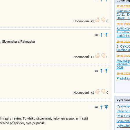
Co se děj
22.08.2026
Galasova
Č.411 ' D
Davle - 
Hodnocení: +1
0
29.08.2026
ŠVEJKO
Turistika,
setkání 
ka, Slovenska a Rakouska
29.08.2026
2. CYKL
Orešán d
09.09.2026
Hodnocení: +1
0
Mezináro
lehokol Č
2026
19.09.2026
Pražská 
Hodnocení: +1
0
Vyzkouše
Cyklozáj
Inline bru
Pěší turis
 asi v revíru. Tu vlajku si pamatuji, hekynen a spol. u ní stáli.
Splavová
čního příspěvku, byla jsi poblíž.
Lyžování