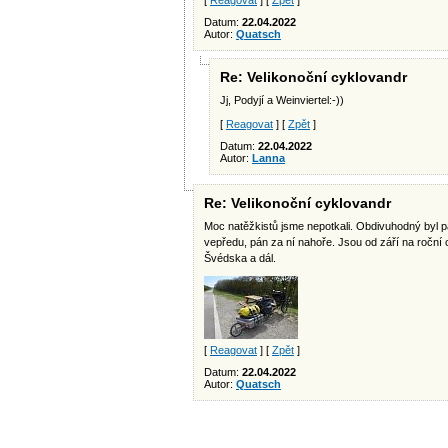
[
Reagovat
] [
Zpět
]
Datum:
22.04.2022
Autor:
Quatsch
Re: Velikonoční cyklovandr
Jj, Podyjí a Weinviertel:-))
[
Reagovat
] [
Zpět
]
Datum:
22.04.2022
Autor:
Lanna
Re: Velikonoční cyklovandr
Moc natěžkistů jsme nepotkali. Obdivuhodný byl pár
vepředu, pán za ní nahoře. Jsou od září na roční 
Švédska a dál.
[
Reagovat
] [
Zpět
]
Datum:
22.04.2022
Autor:
Quatsch