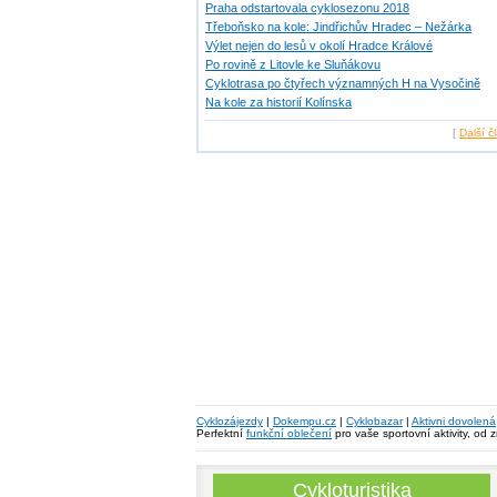
Praha odstartovala cyklosezonu 2018
Třeboňsko na kole: Jindřichův Hradec – Nežárka
Výlet nejen do lesů v okolí Hradce Králové
Po rovině z Litovle ke Sluňákovu
Cyklotrasa po čtyřech významných H na Vysočině
Na kole za historií Kolínska
[
Další č
Cyklozájezdy
|
Dokempu.cz
|
Cyklobazar
|
Aktivni dovolená
Perfektní
funkční oblečení
pro vaše sportovní aktivity, od 
Cykloturistika