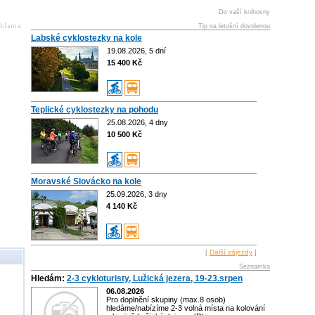
Do vaší knihovny
Tip na letošní dovolenou
Labské cyklostezky na kole
19.08.2026, 5 dní
15 400 Kč
Teplické cyklostezky na pohodu
25.08.2026, 4 dny
10 500 Kč
Moravské Slovácko na kole
25.09.2026, 3 dny
4 140 Kč
[
Další zájezdy
]
Seznamka
Hledám:
2-3 cykloturisty, Lužická jezera, 19-23.srpen
06.08.2026
Pro doplnění skupiny (max.8 osob)
hledáme/nabízíme 2-3 volná místa na kolování