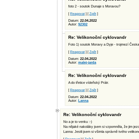
foto 2 - soutok Dunaje s Moravou?
[
Reagovat
] [
Zpět
]
Datum:
22.04.2022
Autor:
92302
Re: Velikonoční cyklovandr
Foto 1) soutok Moravy a Dyje - trojmezí Čes
[
Reagovat
] [
Zpět
]
Datum:
22.04.2022
Autor:
malej-jarda
Re: Velikonoční cyklovandr
A do třetice vídeňský Prátr.
[
Reagovat
] [
Zpět
]
Datum:
22.04.2022
Autor:
Lanna
Re: Velikonoční cyklovandr
No a je to venku :-)
Na nějaké nakoláky jsem si vzpomněla, že jim jezdím
Lanna: Jestli jsem si všimla správně tvého velikono