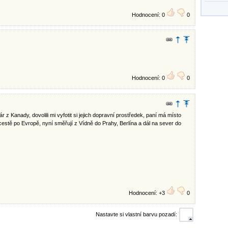
Hodnocení: 0
0
Hodnocení: 0
0
 z Kanady, dovolili mi vyfotit si jejich dopravní prostředek, paní má místo
cestě po Evropě, nyní směřují z Vídně do Prahy, Berlína a dál na sever do
Hodnocení: +3
0
Nastavte si vlastní barvu pozadí: