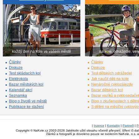
každý den na kole ve vašem městě
na kole, odrážedle, ve 
Články
Články
Diskuze
Diskuze
Test skládacích kol
Test dětských odrážedel
Elektrokola
Jak naučit děti na kole
Bazar městských kol
Nenáročné cyklozájezdy
Kalendář akcí
Bazar dětských kol
Seznamka
Bazar vozíků a cyklosedače
Blog o životě ve městě
Blog o zkušenostech s dětm
Publikace ke stažení
S dětmi na měsíční cyklový
|
Inzerce
|
Kontakty
|
Partneři
|
P
Copyright © NaKole.cz 2003-2026 Jakékoliv užití obsahu včetně převzetí, šíření či da
článků a fotografií je dovoleno pouze se svolením NaKole, o.s. 