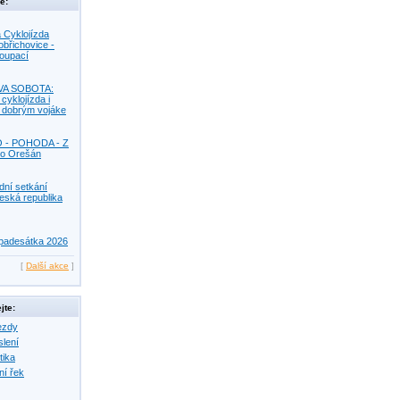
e:
 Cyklojízda
obřichovice -
Koupací
VA SOBOTA:
 cyklojízda i
s dobrým vojáke
O - POHODA - Z
o Orešán
dní setkání
eská republika
padesátka 2026
[
Další akce
]
jte:
ezdy
slení
tika
ní řek