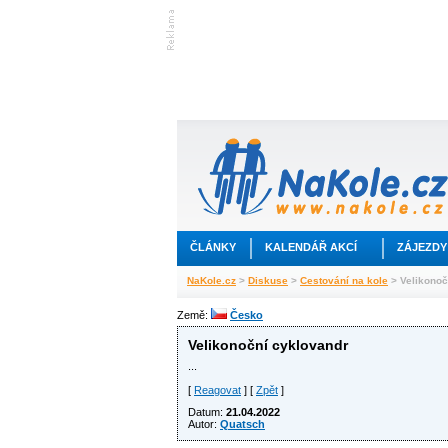
ČLÁNKY
KALENDÁŘ AKCÍ
ZÁJEZDY
NaKole.cz
>
Diskuse
>
Cestování na kole
> Velikonoč
Země:
Česko
Velikonoční cyklovandr
...
[
Reagovat
] [
Zpět
]
Datum:
21.04.2022
Autor:
Quatsch