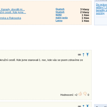
Do práce
pěšky? J
 Kanady, dovolili mi…
Quatsch
3 hlasy
benefity p
užní cestě. Kde jsme…
Quatsch
2 hlasy
sezóny
92302
1 hlas
venska a Rakouska
malej-jarda
1 hlas
Lanna
1 hlas
okružní cestě. Kde jsme stanovali 1. noc, kde vás se psem zdravíme ze
Hodnocení: +2
0