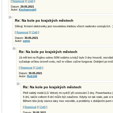
[
Reagovat
] [
Zpět
]
Datum:
29.05.2021
Autor:
Kocharovský
Re: Na kole po krajských městech
Děkuji. Krmení elektroniky jest novodobou kletbou všech nadivoko cestujících. :
[
Reagovat
] [
Zpět
]
Datum:
30.05.2021
Autor:
petrp
Re: Na kole po krajských městech
Já měl loni na Rujánu sebou 50W solárko a když bylo 3 dny hnusně, nezvládal
vyžaduje určitou úroveň svitu, než to vůbec začne fungovat. Dobíjení po tro
[
Reagovat
] [
Zpět
]
Datum:
30.05.2021
Autor:
Rob144
Re: Na kole po krajských městech
Plně nabitý mobil (LG Velvet) mi vydrží při cestování 2 dny. Powerbanka (
6 dní, takže celkem 8 dní může být zataženo. Kdyby se tak stalo, pak si 
Během této jízdy slunce taky moc nesvitilo, a problémy s dobíjením jsem 
[
Reagovat
] [
Zpět
]
Datum:
30.05.2021