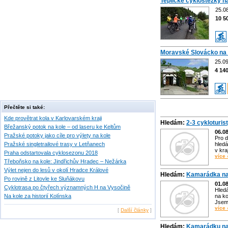
Teplické cyklostezky n
25.0
10 5
Moravské Slovácko na 
25.09
4 14
Přečtěte si také:
Kde provětrat kola v Karlovarském kraji
Hledám:
2-3 cykloturis
Břežanský potok na kole – od laseru ke Keltům
06.0
Pražské potoky jako cíle pro výlety na kole
Pro d
Pražské singletrailové trasy v Letňanech
hledá
v kra
Praha odstartovala cyklosezonu 2018
více 
Třeboňsko na kole: Jindřichův Hradec – Nežárka
Výlet nejen do lesů v okolí Hradce Králové
Hledám:
Kamarádka na
Po rovině z Litovle ke Sluňákovu
01.0
Cyklotrasa po čtyřech významných H na Vysočině
Hled
Na kole za historií Kolínska
na ko
Jsem 
více 
[
Další články
]
Hledám:
Kamarádku na