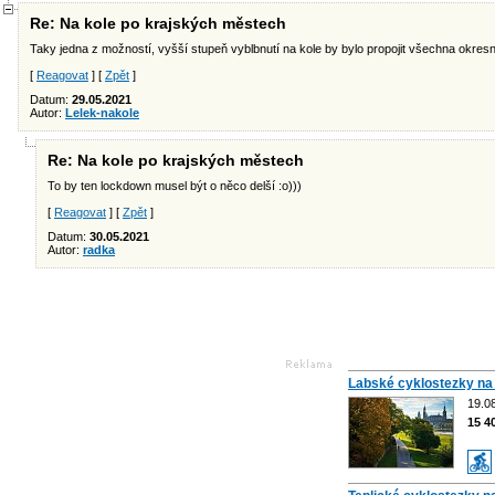
Re: Na kole po krajských městech
Taky jedna z možností, vyšší stupeň vyblbnutí na kole by bylo propojit všechna okresn
[
Reagovat
] [
Zpět
]
Datum:
29.05.2021
Autor:
Lelek-nakole
Re: Na kole po krajských městech
To by ten lockdown musel být o něco delší :o)))
[
Reagovat
] [
Zpět
]
Datum:
30.05.2021
Autor:
radka
Labské cyklostezky na
19.08
15 4