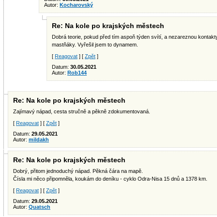
Autor:
Kocharovský
Re: Na kole po krajských městech
Dobrá teorie, pokud před tím aspoň týden svítí, a nezareznou kontak
mastňáky. Vyřešil jsem to dynamem.
[
Reagovat
] [
Zpět
]
Datum:
30.05.2021
Autor:
Rob144
Re: Na kole po krajských městech
Zajímavý nápad, cesta stručně a pěkně zdokumentovaná.
[
Reagovat
] [
Zpět
]
Datum:
29.05.2021
Autor:
mildakh
Re: Na kole po krajských městech
Dobrý, přitom jednoduchý nápad. Pěkná čára na mapě.
Čísla mi něco připomněla, koukám do deníku - cyklo Odra-Nisa 15 dnů a 1378 km.
[
Reagovat
] [
Zpět
]
Datum:
29.05.2021
Autor:
Quatsch