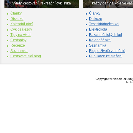
výlety, cestování, rekreační cyklistika
každý den na kole ve va
Články
Články
Diskuze
Diskuze
Kalendář akcí
Test skládacích kol
Cyklozájezdy
Elektrokola
Tipy na výlet
Bazar městských kol
Cestopisy
Kalendář akcí
Recenze
Seznamka
Seznamka
Blog o životě ve městě
Cestovatelský blog
Publikace ke stažení
Copyright © NaKole.cz 2003
článk