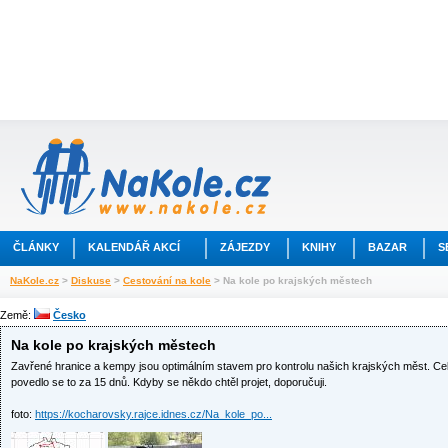
ČLÁNKY
KALENDÁŘ AKCÍ
ZÁJEZDY
KNIHY
BAZAR
S
NaKole.cz
>
Diskuse
>
Cestování na kole
> Na kole po krajských městech
Země:
Česko
Na kole po krajských městech
Zavřené hranice a kempy jsou optimálním stavem pro kontrolu našich krajských měst. Ce
povedlo se to za 15 dnů. Kdyby se někdo chtěl projet, doporučuji.
foto:
https://kocharovsky.rajce.idnes.cz/Na_kole_po...