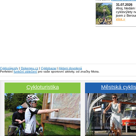
31.07.2026
Ahoj, hledám
cyklovýlety n
jsem z Bero
více »
Cyklozájezdy
|
Dokempu.cz
|
Cyklobazar
|
Aktivni dovolená
Perfektní
funkční oblečení
pro vaše sportovní aktivity, od značky Moira.
Cykloturistika
Městská cyklis