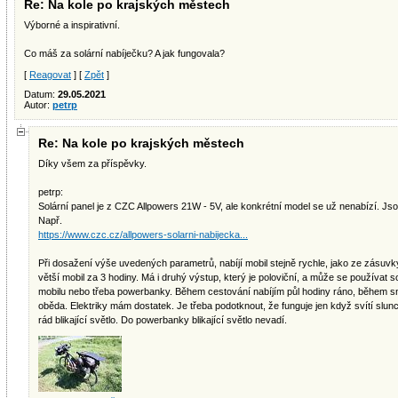
Re: Na kole po krajských městech
Výborné a inspirativní.
Co máš za solární nabíječku? A jak fungovala?
[
Reagovat
] [
Zpět
]
Datum:
29.05.2021
Autor:
petrp
Re: Na kole po krajských městech
Díky všem za příspěvky.
petrp:
Solární panel je z CZC Allpowers 21W - 5V, ale konkrétní model se už nenabízí. Jsou t
Např.
https://www.czc.cz/allpowers-solarni-nabijecka...
Při dosažení výše uvedených parametrů, nabíjí mobil stejně rychle, jako ze zásuvk
větší mobil za 3 hodiny. Má i druhý výstup, který je poloviční, a může se používat 
mobilu nebo třeba powerbanky. Během cestování nabíjím půl hodiny ráno, během s
oběda. Elektriky mám dostatek. Je třeba podotknout, že funguje jen když svítí slunc
rád blikající světlo. Do powerbanky blikající světlo nevadí.