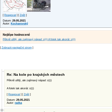
[
Reagovat
] [
Zpět
]
Datum:
29.05.2021
Autor:
Kocharovský
Nejlépe hodnocené
Pěkně ulítlý, ale zajímavý nápad :o))) A fotek tak akorát :o)))
[
Zobrazit navigační strom
]
Re: Na kole po krajských městech
Pěkně ulítlý, ale zajímavý nápad :o)))
A fotek tak akorát :o)))
[
Reagovat
] [
Zpět
]
Datum:
29.05.2021
Autor:
radka