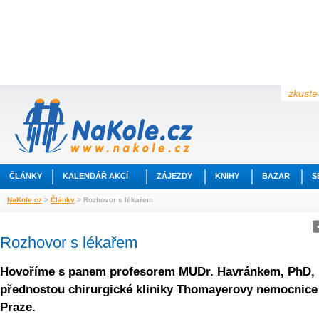
zkuste 
ČLÁNKY
KALENDÁŘ AKCÍ
ZÁJEZDY
KNIHY
BAZAR
S
NaKole.cz
>
Články
> Rozhovor s lékařem
Rozhovor s lékařem
Hovoříme s panem profesorem MUDr. Havránkem, PhD,
přednostou chirurgické kliniky Thomayerovy nemocnice
Praze.