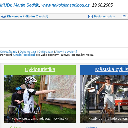
MUDr. Martin Sedlák
,
www.nakolojensprilbou.cz
, 19.08.2005
Diskutovat k článku
(6 reakcí)
Poslat e-mailem
Cyklozájezdy
|
Dokempu.cz
|
Cyklobazar
|
Aktivni dovolená
Perfektní
funkční oblečení
pro vaše sportovní aktivity, od značky Moira.
Cykloturistika
Městská cyklis
výlety, cestování, rekreační cyklistika
každý den na kole ve va