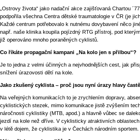
„Ostrovy života“ jako nadační akce zajišťovaná Chartou ´77
podpořila všechna Centra dětské traumatologie v ČR (je jic
Každé centrum potřebovalo k nutnému dovybavení něco jin
např. naše klinika koupila pojízdný RTG přístroj, pod který
již operováno mnoho poraněných cyklistů.
Co říkáte propagační kampani „Na kolo jen s přilbou“?
Je to jedna z velmi účinných a nejvhodnějších cest, jak přis
snížení úrazovosti dětí na kole.
Jako zkušený cyklista – proč jsou nyní úrazy hlavy častě
Na veřejných komunikacích to je zrychlením dopravy, abse
cyklistických stezek, mimo komunikace jistě zvýšením tec
náročnosti cyklistiky (MTB, apod.) a hlavně vůbec se dalek
jezdí na kole než dříve. V cyklisticky atraktivních oblastec
v létě dojem, že cyklistika je v Čechách národním sportem.