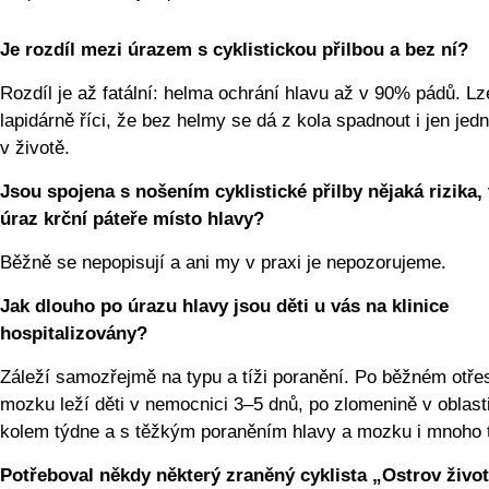
Je rozdíl mezi úrazem s cyklistickou přilbou a bez ní?
Rozdíl je až fatální: helma ochrání hlavu až v 90% pádů. Lz
lapidárně říci, že bez helmy se dá z kola spadnout i jen jed
v životě.
Jsou spojena s nošením cyklistické přilby nějaká rizika,
úraz krční páteře místo hlavy?
Běžně se nepopisují a ani my v praxi je nepozorujeme.
Jak dlouho po úrazu hlavy jsou děti u vás na klinice
hospitalizovány?
Záleží samozřejmě na typu a tíži poranění. Po běžném otře
mozku leží děti v nemocnici 3–5 dnů, po zlomenině v oblasti
kolem týdne a s těžkým poraněním hlavy a mozku i mnoho 
Potřeboval někdy některý zraněný cyklista „Ostrov živo