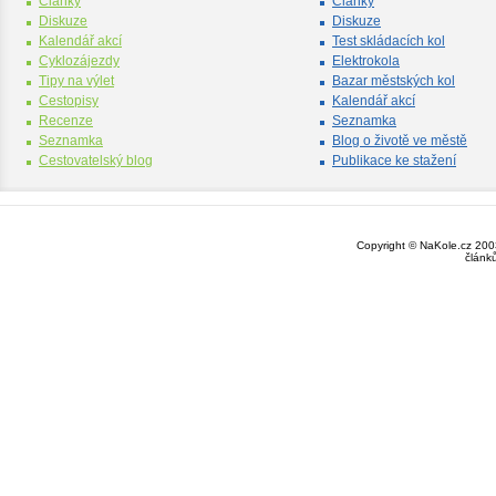
Články
Články
Diskuze
Diskuze
Kalendář akcí
Test skládacích kol
Cyklozájezdy
Elektrokola
Tipy na výlet
Bazar městských kol
Cestopisy
Kalendář akcí
Recenze
Seznamka
Seznamka
Blog o životě ve městě
Cestovatelský blog
Publikace ke stažení
Copyright © NaKole.cz 2003
článk