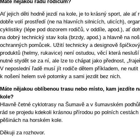
Máte nějakou radu rodičům?
Ať jejich děti hodně jezdí na kole, je to krásný sport, ale ať 
dobře volí prostředí (ne na hlavních silnicích, ulicích), orga
cyklistiky (lépe pod dozorem rodičů, v oddíle, apod.), ať doh
na dobrý technický stav kola (brzdy, apod.) a hlavně na noš
ochranných pomůcek. Užití technicky a designově špičkov
produktů (helmy, rukavice) není ostudou, věcí která nesluší 
nutné stydět se za ní, ale lze to chápat jako přednost, „fraje
V neposlední řadě musí jít rodiče dětem příkladem, ne nutit
k nošení helem své potomky a sami jezdit bez nich.
Máte nějakou oblíbenou trasu nebo místo, kam jezdíte n
kole?
Hlavně četné cyklotrasy na Šumavě a v šumavském podhůří
rád se projedu kdekoli krásnou přírodou po polních cestách
pěšinách na horském kole.
Děkuji za rozhovor.