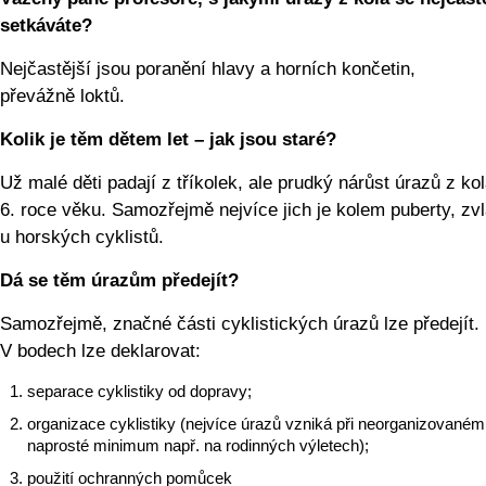
setkáváte?
Nejčastější jsou poranění hlavy a horních končetin,
převážně loktů.
Kolik je těm dětem let – jak jsou staré?
Už malé děti padají z tříkolek, ale prudký nárůst úrazů z kol
6. roce věku. Samozřejmě nejvíce jich je kolem puberty, zv
u horských cyklistů.
Dá se těm úrazům předejít?
Samozřejmě, značné části cyklistických úrazů lze předejít.
V bodech lze deklarovat:
separace cyklistiky od dopravy;
organizace cyklistiky (nejvíce úrazů vzniká při neorganizovaném
naprosté minimum např. na rodinných výletech);
použití ochranných pomůcek