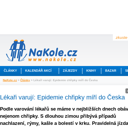
zkuste 
ČLÁNKY
KALENDÁŘ AKCÍ
ZÁJEZDY
KNIHY
BAZAR
S
NaKole.cz
>
Články
> Lékaři varují: Epidemie chřipky míří do Česka
Lékaři varují: Epidemie chřipky míří do Česka
Podle varování lékařů se máme v nejbližších dnech obáv
nejenom chřipky. S dlouhou zimou přibývá případů
nachlazení, rýmy, kašle a bolestí v krku. Pravidelná jízd