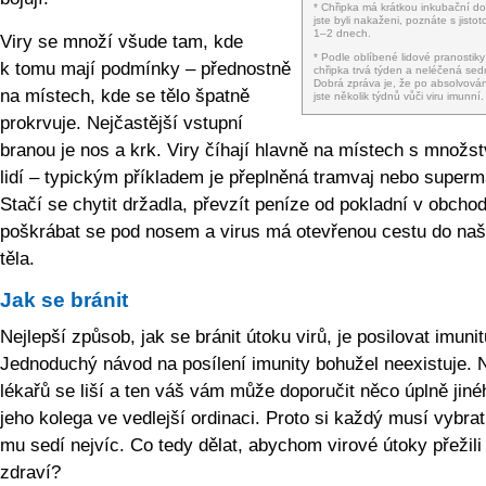
* Chřipka má krátkou inkubační d
jste byli nakaženi, poznáte s jisto
1–2 dnech.
Viry se množí všude tam, kde
* Podle oblíbené lidové pranostiky
k tomu mají podmínky – přednostně
chřipka trvá týden a neléčená sed
Dobrá zpráva je, že po absolvován
na místech, kde se tělo špatně
jste několik týdnů vůči viru imunní.
prokrvuje. Nejčastější vstupní
branou je nos a krk. Viry číhají hlavně na místech s množs
lidí – typickým příkladem je přeplněná tramvaj nebo superm
Stačí se chytit držadla, převzít peníze od pokladní v obcho
poškrábat se pod nosem a virus má otevřenou cestu do na
těla.
Jak se bránit
Nejlepší způsob, jak se bránit útoku virů, je posilovat imunit
Jednoduchý návod na posílení imunity bohužel neexistuje. 
lékařů se liší a ten váš vám může doporučit něco úplně jin
jeho kolega ve vedlejší ordinaci. Proto si každý musí vybrat
mu sedí nejvíc. Co tedy dělat, abychom virové útoky přežili
zdraví?