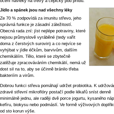
ocení návleky na tretry a čepičky pod přilbu.
Jídlo a spánek jsou nad všechny léky
Ze 70 % zodpovídá za imunitu střevo, jeho
správná funkce je zásadní záležitostí.
Obecná rada zní: jíst nejlépe potraviny, které
nejsou průmyslově vyráběné (tedy vařit
doma z čerstvých surovin) a co nejvíce se
vyhýbat v jídle éčkům, barvivům, dalším
chemikáliím. Tělo, které se zbytečně
zatěžuje zpracováváním chemikálií, nemá už
dost sil na to, aby se účinně bránilo třeba
bakteriím a virům.
Dobrou funkci střeva pomáhají udržet probiotika. K udržová
zdravé střevní mikroflóry postačí podle lékařů sníst denně
minimálně jednu, ale raději dvě porce jogurtu, kysaného náp
kefíru, biokysu nebo podmáslí. Ve formě výživových doplňků
od sto korun výše.