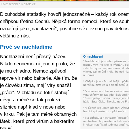
Foto: redakce NaKole.cz
Dlouhodobé statistiky hovoří jednoznačně – každý rok one
chřipkou třetina Čechů. Nějaká forma nemoci, které se sou
označují jako „nachlazení“, postihne s železnou pravidelnos
většinu z nás.
Proč se nachladíme
Nachlazení není přesný název.
O nachlazení
* Nachlazení je soubor příznaků, z
Nikdo neonemocní jenom proto, že
mohou viry. Typické je kýchání, bol
žaludku, rýma, ucpání nosu, škrá
je mu chladno. Nemoc způsobí
v krku, zahlenění hrdla, bolesti hl
a únava.
teprve vir nebo bakterie. Ale tím, že
* Chřipka je o něco vážnější, přid
je člověku zima, mají viry snazší
horečka, zimnice a bolestí svalů a
* V současné době se k nám přes
„práci“. V chladu se totiž stahují
vlna chřipky ze západu. Epidemii h
15 evropských států, mezi jinými 
cévy, a méně se tak prokrví
Itálie, Španělsko, Norsko nebo Fra
sliznice například v nose nebo
* V České republice přesáhl výskyt
hranici epidemie už v pěti krajích.
v krku. Pak je tam méně obranných
* Na chřipku a nachlazení nezabíra
látek, které proti virům a bakteriím
antibiotika. Ta působí na bakteriál
infekce, například tedy na angínu.
bojují.