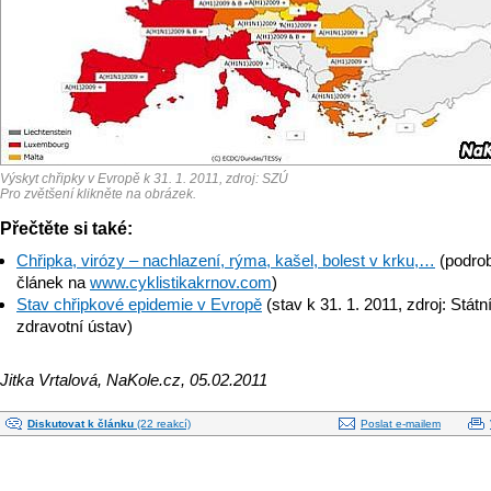
Výskyt chřipky v Evropě k 31. 1. 2011, zdroj: SZÚ
Pro zvětšení klikněte na obrázek.
Přečtěte si také:
Chřipka, virózy – nachlazení, rýma, kašel, bolest v krku,…
(podro
článek na
www.cyklistika­krnov.com
)
Stav chřipkové epidemie v Evropě
(stav k 31. 1. 2011, zdroj: Státn
zdravotní ústav)
Jitka Vrtalová, NaKole.cz, 05.02.2011
Diskutovat k článku
(22 reakcí)
Poslat e-mailem