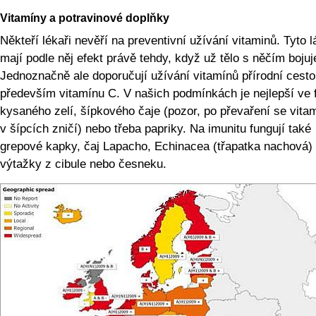
Vitamíny a potravinové doplňky
Někteří lékaři nevěří na preventivní užívání vitaminů. Tyto l
mají podle něj efekt právě tehdy, když už tělo s něčím bojuj
Jednoznačně ale doporučují užívání vitamínů přírodní cesto
především vitamínu C. V našich podmínkách je nejlepší ve
kysaného zelí, šípkového čaje (pozor, po převaření se vita
v šípcích zničí) nebo třeba papriky. Na imunitu fungují také
grepové kapky, čaj Lapacho, Echinacea (třapatka nachová) 
výtažky z cibule nebo česneku.