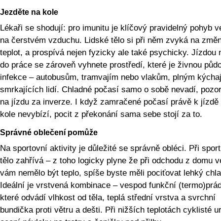
Jezděte na kole
Lékaři se shodují: pro imunitu je klíčový pravidelný pohyb 
na čerstvém vzduchu. Lidské tělo si při něm zvyká na změ
teplot, a prospívá nejen fyzicky ale také psychicky. Jízdou 
do práce se zároveň vyhnete prostředí, které je živnou půd
infekce – autobusům, tramvajím nebo vlakům, plným kýchaj
smrkajících lidí. Chladné počasí samo o sobě nevadí, pozo
na jízdu za inverze. I když zamračené počasí právě k jízdě
kole nevybízí, pocit z překonání sama sebe stojí za to.
Správné oblečení pomůže
Na sportovní aktivity je důležité se správně obléci. Při spor
tělo zahřívá – z toho logicky plyne že při odchodu z domu 
vám nemělo být teplo, spíše byste měli pociťovat lehký chla
Ideální je vrstvená kombinace – vespod funkční (termo)prád
které odvádí vlhkost od těla, teplá střední vrstva a svrchní
bundička proti větru a dešti. Při nižších teplotách cyklisté ur