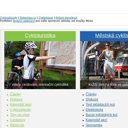
Cyklozájezdy
|
Dokempu.cz
|
Cyklobazar
|
Aktivni dovolená
Perfektní
funkční oblečení
pro vaše sportovní aktivity, od značky Moira.
Cykloturistika
Městská cyklis
výlety, cestování, rekreační cyklistika
každý den na kole ve va
Články
Články
Diskuze
Diskuze
Kalendář akcí
Test skládacích kol
Cyklozájezdy
Elektrokola
Tipy na výlet
Bazar městských kol
Cestopisy
Kalendář akcí
Recenze
Seznamka