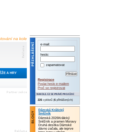
estování na kole
e-mail:
heslo:
zapamatovat
ĚŽE A HRY
Registrace
Poslat heslo e-mailem
Proč se registrovat
226
cyklistů (
6
přihlášených)
Dámská Králický
Sněžník
Dámská 2026Králický
Sněžník a pramen Moravy
Druhá desítka Dámské
dávno začala, ale teprve