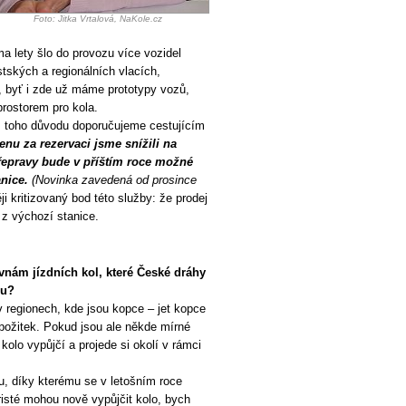
Foto: Jitka Vrtalová, NaKole.cz
a lety šlo do provozu více vozidel
stských a regionálních vlacích,
, byť i zde už máme prototypy vozů,
rostorem pro kola.
z toho důvodu doporučujeme cestujícím
enu za rezervaci jsme snížili na
řepravy bude v příštím roce možné
anice.
(Novinka zavedená od prosince
ji kritizovaný bod této služby: že prodej
 z výchozí stanice.
nám jízdních kol, které České dráhy
bu?
 v regionech, kde jsou kopce – jet kopce
požitek. Pokud jsou ale někde mírné
olo vypůjčí a projede si okolí v rámci
u, díky kterému se v letošním roce
risté mohou nově vypůjčit kolo, bych