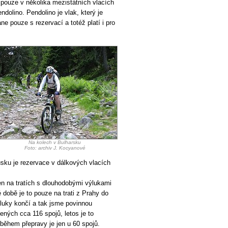
a pouze v několika mezistátních vlacích
ndolino. Pendolino je vlak, který je
e pouze s rezervací a totéž platí i pro
Na kolech v Bulharsku
Foto: archiv J. Kocyanové
sku je rezervace v dálkových vlacích
en na tratích s dlouhodobými výlukami
době je to pouze na trati z Prahy do
ýluky končí a tak jsme povinnou
čených cca 116 spojů, letos je to
během přepravy je jen u 60 spojů.