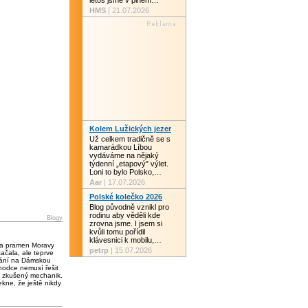
letos jsme v plném…
HMS
| 21.07.2026
Kolem Lužických jezer
Už celkem tradičně se s
kamarádkou Líbou
vydáváme na nějaký
týdenní „etapový" výlet.
Loni to bylo Polsko,…
Aar
| 17.07.2026
Polské kolečko 2026
Blog původně vznikl pro
rodinu aby věděli kde
Blogy
zrovna jsme. I jsem si
kvůli tomu pořídil
klávesnici k mobilu,…
 a pramen Moravy
petrp
| 15.07.2026
čala, ale teprve
vání na Dámskou
chodce nemusí řešit
 zkušený mechanik.
kne, že ještě nikdy