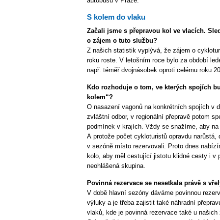
autobusu v Praze.
S kolem do vlaku
Začali jsme s přepravou kol ve vlacích. Sle
o zájem o tuto službu?
Z našich statistik vyplývá, že zájem o cyklotur
roku roste. V letošním roce bylo za období led
např. téměř dvojnásobek oproti celému roku 20
Kdo rozhoduje o tom, ve kterých spojích b
kolem“?
O nasazení vagonů na konkrétních spojích v 
zvláštní odbor, v regionální přepravě potom spe
podmínek v krajích. Vždy se snažíme, aby na k
A protože počet cykloturistů opravdu narůstá,
v sezóně místo rezervovali. Proto dnes nabíz
kolo, aby měl cestující jistotu klidné cesty i v
neohlášená skupina.
Povinná rezervace se nesetkala právě s vřel
V době hlavní sezóny dáváme povinnou rezerv
výluky a je třeba zajistit také náhradní přepra
vlaků, kde je povinná rezervace také u našich 