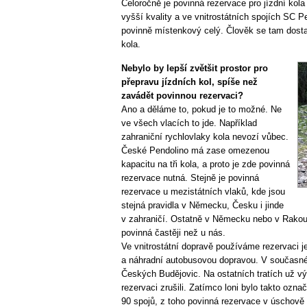
Celoročně je povinná rezervace pro jízdní kol
vyšší kvality a ve vnitrostátních spojích SC Pe
povinně místenkový celý. Člověk se tam dostan
kola.
Nebylo by lepší zvětšit prostor pro
přepravu jízdních kol, spíše než
zavádět povinnou rezervaci?
Ano a děláme to, pokud je to možné. Ne
ve všech vlacích to jde. Například
zahraniční rychlovlaky kola nevozí vůbec.
České Pendolino má zase omezenou
kapacitu na tři kola, a proto je zde povinná
rezervace nutná. Stejně je povinná
rezervace u mezistátních vlaků, kde jsou
stejná pravidla v Německu, Česku i jinde
v zahraničí. Ostatně v Německu nebo v Rakou
povinná častěji než u nás.
Ve vnitrostátní dopravě používáme rezervaci j
a náhradní autobusovou dopravou. V současné 
Českých Budějovic. Na ostatních tratích už v
rezervaci zrušili. Zatímco loni bylo takto ozna
90 spojů, z toho povinná rezervace v úschově 