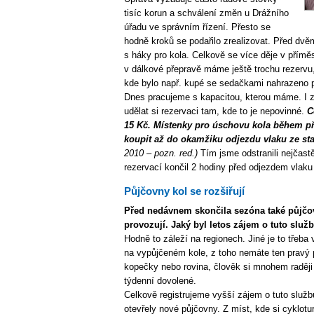
tisíc korun a schválení změn u Drážního
úřadu ve správním řízení. Přesto se
hodně kroků se podařilo zrealizovat. Před dvěm
s háky pro kola. Celkově se více děje v přímě
v dálkové přepravě máme ještě trochu rezervu
kde bylo např. kupé se sedačkami nahrazeno p
Dnes pracujeme s kapacitou, kterou máme. I 
udělat si rezervaci tam, kde to je nepovinné.
C
15 Kč. Místenky pro úschovu kola během p
koupit až do okamžiku odjezdu vlaku ze st
2010 – pozn. red.)
Tím jsme odstranili nejčastě
rezervací končil 2 hodiny před odjezdem vlaku
Půjčovny kol se rozšiřují
Před nedávnem skončila sezóna také půjčov
provozují. Jaký byl letos zájem o tuto služ
Hodně to záleží na regionech. Jiné je to třeba
na vypůjčeném kole, z toho nemáte ten pravý 
kopečky nebo rovina, člověk si mnohem raději k
týdenní dovolené.
Celkově registrujeme vyšší zájem o tuto služb
otevřely nové půjčovny. Z míst, kde si cyklotu