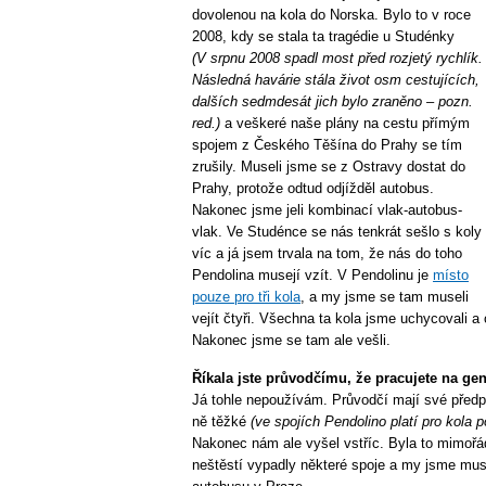
dovolenou na kola do Norska. Bylo to v roce
2008, kdy se stala ta tragédie u Studénky
(V srpnu 2008 spadl most před rozjetý rychlík.
Následná havárie stála život osm cestujících,
dalších sedmdesát jich bylo zraněno – pozn.
red.)
a veškeré naše plány na cestu přímým
spojem z Českého Těšína do Prahy se tím
zrušily. Museli jsme se z Ostravy dostat do
Prahy, protože odtud odjížděl autobus.
Nakonec jsme jeli kombinací vlak-autobus-
vlak. Ve Studénce se nás tenkrát sešlo s koly
víc a já jsem trvala na tom, že nás do toho
Pendolina musejí vzít. V Pendolinu je
místo
pouze pro tři kola
, a my jsme se tam museli
vejít čtyři. Všechna ta kola jsme uchycovali a
Nakonec jsme se tam ale vešli.
Říkala jste průvodčímu, že pracujete na ge
Já tohle nepoužívám. Průvodčí mají své předpis
ně těžké
(ve spojích Pendolino platí pro kola 
Nakonec nám ale vyšel vstříc. Byla to mimořá
neštěstí vypadly některé spoje a my jsme muse