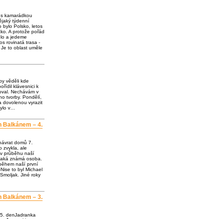
e s kamarádkou
jaký týdenní
o bylo Polsko, letos
ko. A protože pořád
olo a jedeme
os rovinatá trasa -
 Je to oblast uměle
by věděli kde
ořídil klávesnici k
loval. Nechávám v
o tvorby. Pondělí,
a dovolenou vyrazit
bylo v…
h Balkánem – 4.
návrat domů 7.
 zvykla, ale
 v průběhu naší
ějaká známá osoba.
 během naší první
Nise to byl Michael
Smoljak. Jiné roky
h Balkánem – 3.
 5. denJadranka