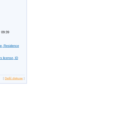
 09:39
se, Residence
s license, ID
[
Další diskuse
]