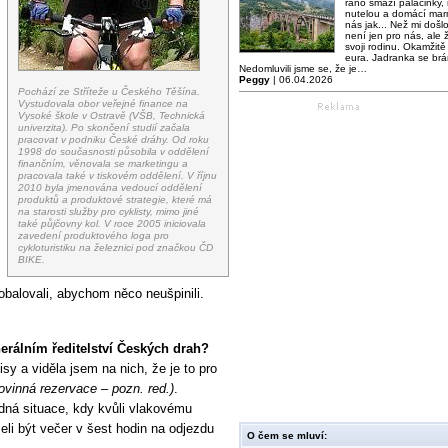
ráno smaží palačinky,
nutelou a domácí mar
nás jak... Než mi došl
není jen pro nás, ale ž
svoji rodinu. Okamžitě 
eura. Jadranka se brá
Nedomluvili jsme se, že je…
Peggy
| 06.04.2026
Pochází ze Stříteže u Českého Těšína.
Vystudovala obor veřejné finance na
Vysoké škole v Ostravě (VŠB, Technická
univerzita). Po skončení studií začala
pracovat v podniku České dráhy. Od roku
1998 do současnosti působila v oddělení
finančním, věnovala se marketingu a
pracovala také v tiskovém oddělení. V říjnu
2010 byla jmenována vedoucí oddělení
produktů a produktové strategie, které má
na starosti služby pro cyklisty, mimo jiné
také půjčovny kol. V roce 2005 iniciovala
zavedení produktového loga pro
cykloturistiku na železnici pod značkou ČD
BIKE.
 obalovali, abychom něco neušpinili.
nerálním ředitelství Českých drah?
y a viděla jsem na nich, že je to pro
povinná rezervace – pozn. red.)
.
dná situace, kdy kvůli vlakovému
li být večer v šest hodin na odjezdu
O čem se mluví: