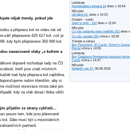
Lehokola
Homebuilders lehokol 16
dnes v 16:54
NEcyklo
Ukrajina 62.
dnes v 15:23
dujete nějak trendy, pokud jde
Ostatní – cyklo
Jaké to bylo - 162
dnes v 11:04
NEcyklo
istiku a přepravu kol ve vlaku rok od
Co vás pobavilo nebo potěšilo 201
dnes v
en-září přepraveno 625 617 kol, což je
Co vás zaujalo 293
včera v 19:39
08, kdy bylo přepraveno 350 000 kol.
Trénink a zdraví
Buy Passports, ID Cards, Driver's Licen
Permit
včera v 14:55
udou nasazované vlaky „s kufrem a
Lehokola
Buy Database Registered passport,driver
Cards
včera v 14:47
dálkové dopravě rozhoduje tady na ČD
NEcyklo
cialisté, kteří jsou znalí místních
Nejlepší vtip 57.
06.08.2026
aždé trati byla přeprava kol zajištěna.
 doporučujeme našim klientům, aby si
íme možnost rezervace místa také pro
 případě, kdy na vlak dorazí třeba větší
ým přijetím ze strany cyklistů…
aci pouze tam, kde jsou plánované
vu kol. Dále musí být u mezistátních
zahraničních partnerů.