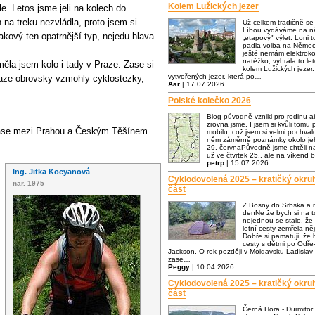
Kolem Lužických jezer
e. Letos jsme jeli na kolech do
h na treku nezvládla, proto jsem si
Už celkem tradičně s
Líbou vydáváme na ně
akový ten opatrnější typ, nejedu hlava
„etapový" výlet. Loni t
padla volba na Němec
ještě nemám elektrok
natěžko, vyhrála to let
la jsem kolo i tady v Praze. Zase si
kolem Lužických jezer.
vytvořených jezer, která po…
raze obrovsky vzmohly cyklostezky,
Aar
| 17.07.2026
Polské kolečko 2026
Blog původně vznikl pro rodinu a
zrovna jsme. I jsem si kvůli tomu p
trase mezi Prahou a Českým Těšínem.
mobilu, což jsem si velmi pochva
něm záměrně poznámky okolo jeh
29. červnaPůvodně jsme chtěli n
už ve čtvrtek 25., ale na víkend 
petrp
| 15.07.2026
Ing. Jitka Kocyanová
Cyklodovolená 2025 – kratičký okru
nar. 1975
část
Z Bosny do Srbska a 
denNe že bych si na to
nejednou se stalo, že
letní cesty zemřela n
Dobře si pamatuji, že
cesty s dětmi po Odře-
Jackson. O rok později v Moldavsku Ladislav 
zase…
Peggy
| 10.04.2026
Cyklodovolená 2025 – kratičký okru
část
Černá Hora - Durmitor