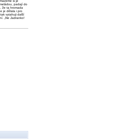
 mažeme si je
meládou, padají do
o, že ta hromada
e je dělala i pro
tak vytahuji další
ní. „Ne Jadranko!