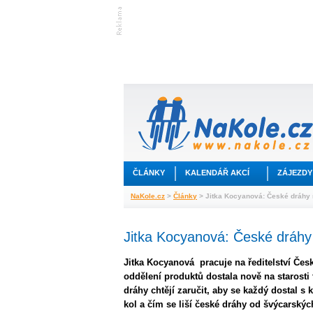
ČLÁNKY
KALENDÁŘ AKCÍ
ZÁJEZDY
NaKole.cz
>
Články
> Jitka Kocyanová: České dráhy 
Jitka Kocyanová: České dráhy
Jitka Kocyanová pracuje na ředitelství Čes
oddělení produktů dostala nově na starosti 
dráhy chtějí zaručit, aby se každý dostal s
kol a čím se liší české dráhy od švýcarských