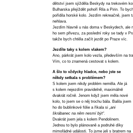
dětství jsem sjížděla Beskydy na trekovém kol
Bulharska přejíždět pohoří Rila a Pirin. To byc
pořídila horské kolo. Jezdím rekreačně, jsem t
nehlava.
Jezdím hlavně u nás doma v Beskydech, ale mě
ho sem přivezu, za poslední roky se tady v P
takže bych chtěla začít jezdit po Praze víc.
Jezdíte taky s kolem vlakem?
Ano, párkrát jsem kolo vezla, především na 
Vím, co to znamená cestovat s kolem.
A šlo to vždycky hladce, nebo jste se
někdy setkala s problémem?
S kolem jsem nikdy problém neměla. Ale já
s kolem nejezdím pravidelně, maximálně
dvakrát ročně. Jenom když jsem měla nové
kolo, to jsem se o něj trochu bála. Balila jsem
ho do bublinkové fólie a říkala si
„ani
škrábanec na něm nesmí být“
.
Dvakrát jsem jela s kolem Pendolinem.
Jednou to bylo plánovaně a podruhé díky
mimořádné události. To jsme jeli s bratrem na