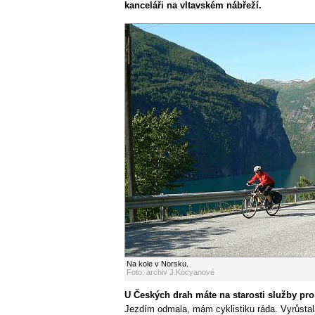
kanceláři na vltavském nábřeží.
Na kole v Norsku.
Foto: archiv J.Kocyanové
U Českých drah máte na starosti služby pro 
Jezdím odmala, mám cyklistiku ráda. Vyrůstal