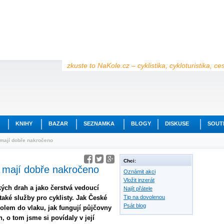
zkuste to NaKole.cz – cyklistika, cykloturistika, c
KNIHY
BAZAR
SEZNAMKA
BLOGY
DISKUSE
SOUT
mají dobře nakročeno
Chci:
 mají dobře nakročeno
Oznámit akci
Vložit inzerát
kých drah a jako čerstvá vedoucí
Najít přátele
také služby pro cyklisty. Jak České
Tip na dovolenou
Psát blog
 kolem do vlaku, jak fungují půjčovny
, o tom jsme si povídaly v její