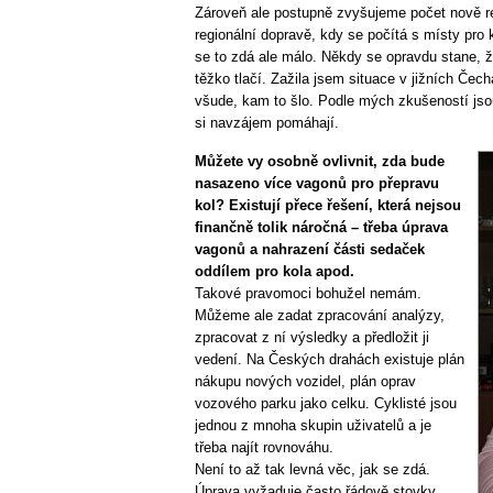
Zároveň ale postupně zvyšujeme počet nově r
regionální dopravě, kdy se počítá s místy pro ko
se to zdá ale málo. Někdy se opravdu stane, 
těžko tlačí. Zažila jsem situace v jižních Čech
všude, kam to šlo. Podle mých zkušeností jsou
si navzájem pomáhají.
Můžete vy osobně ovlivnit, zda bude
nasazeno více vagonů pro přepravu
kol? Existují přece řešení, která nejsou
finančně tolik náročná – třeba úprava
vagonů a nahrazení části sedaček
oddílem pro kola apod.
Takové pravomoci bohužel nemám.
Můžeme ale zadat zpracování analýzy,
zpracovat z ní výsledky a předložit ji
vedení. Na Českých drahách existuje plán
nákupu nových vozidel, plán oprav
vozového parku jako celku. Cyklisté jsou
jednou z mnoha skupin uživatelů a je
třeba najít rovnováhu.
Není to až tak levná věc, jak se zdá.
Úprava vyžaduje často řádově stovky