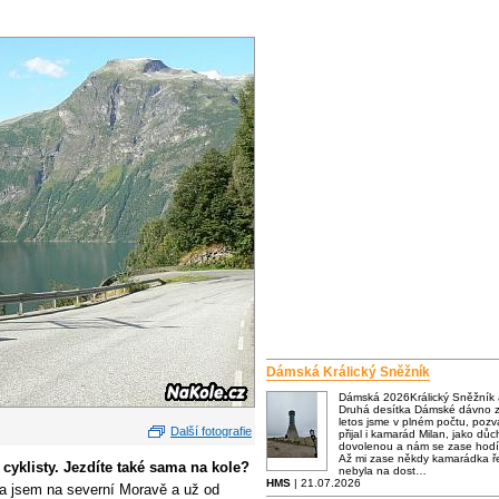
Dámská Králický Sněžník
Dámská 2026Králický Sněžník
Druhá desítka Dámské dávno za
letos jsme v plném počtu, poz
Další fotografie
přijal i kamarád Milan, jako dů
dovolenou a nám se zase hodí
Až mi zase někdy kamarádka ře
cyklisty. Jezdíte také sama na kole?
nebyla na dost…
HMS
| 21.07.2026
a jsem na severní Moravě a už od