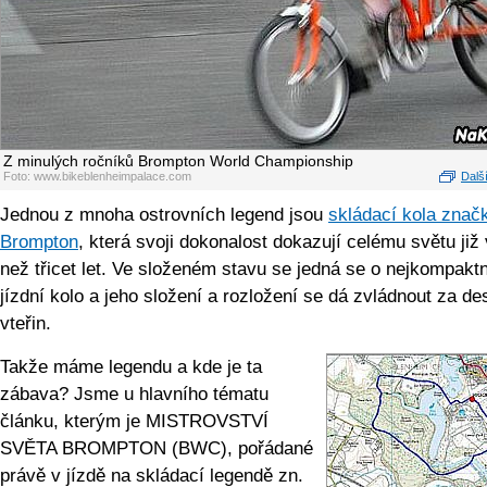
Z minulých ročníků Brompton World Championship
Foto: www.bikeblenheimpalace.com
Další
Jednou z mnoha ostrovních legend jsou
skládací kola znač
Brompton
, která svoji dokonalost dokazují celému světu již
než třicet let. Ve složeném stavu se jedná se o nejkompaktn
jízdní kolo a jeho složení a rozložení se dá zvládnout za de
vteřin.
Takže máme legendu a kde je ta
zábava? Jsme u hlavního tématu
článku, kterým je MISTROVSTVÍ
SVĚTA BROMPTON (BWC), pořádané
právě v jízdě na skládací legendě zn.