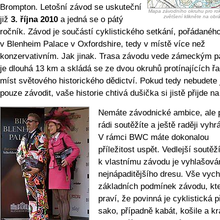
Brompton. Letošní závod se uskuteční
Mapa závodního okruhu pro rok
zvětšení klikněte na obr
již
3. října 2010
a jedná se o pátý
ročník. Závod je součástí cyklistického setkání, pořádanéh
v Blenheim Palace v Oxfordshire, tedy v místě více než
konzervativním. Jak jinak. Trasa závodu vede zámeckým 
je dlouhá 13 km a skládá se ze dvou okruhů protínajících ř
míst světového historického dědictví. Pokud tedy nebudete 
pouze závodit, vaše historie chtivá dušička si jistě přijde na
Nemáte závodnické ambice, ale 
rádi soutěžíte a ještě raději vyhr
V rámci BWC máte dokonalou
příležitost uspět. Vedlejší soutěž
k vlastnímu závodu je vyhlašová
nejnápaditějšího dresu. Vše vych
základních podmínek závodu, kt
praví, že povinná je cyklistická př
sako, případně kabát, košile a kr