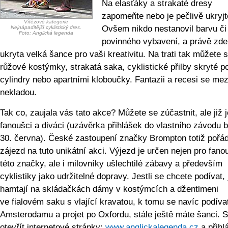
Na elasťáky a strakaté dresy
zapomeňte nebo je pečlivě ukryjt
Vítězové kategorie
Ovšem nikdo nestanovil barvu či 
Nejnápaditější cyklistický dres.
Foto: Anglická legenda
povinného vybavení, a právě zde
ukryta velká šance pro vaši kreativitu. Na trati tak můžete s
růžové kostýmky, strakatá saka, cyklistické přilby skryté p
cylindry nebo apartními kloboučky. Fantazii a recesi se me
nekladou.
Tak co, zaujala vás tato akce? Můžete se zúčastnit, ale již 
fanoušci a diváci (uzávěrka přihlášek do vlastního závodu b
30. června). České zastoupení značky Brompton totiž pořá
zájezd na tuto unikátní akci. Výjezd je určen nejen pro fan
této značky, ale i milovníky ušlechtilé zábavy a především
cyklistiky jako udržitelné dopravy. Jestli se chcete podívat, 
hamtají na skládačkách dámy v kostýmcích a džentlmeni
ve fialovém saku s vlající kravatou, k tomu se navíc podíva
Amsterodamu a projet po Oxfordu, stále ještě máte šanci. S
otevřít internetové stránky:
www.anglickale­genda.cz
a přihlá