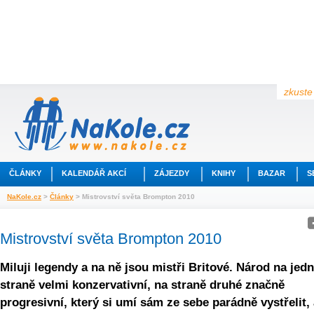
zkuste 
ČLÁNKY
KALENDÁŘ AKCÍ
ZÁJEZDY
KNIHY
BAZAR
S
NaKole.cz
>
Články
> Mistrovství světa Brompton 2010
Mistrovství světa Brompton 2010
Miluji legendy a na ně jsou mistři Britové. Národ na jed
straně velmi konzervativní, na straně druhé značně
progresivní, který si umí sám ze sebe parádně vystřelit, 