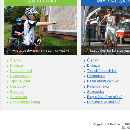
Cykloturistika
Městská cyklis
výlety, cestování, rekreační cyklistika
každý den na kole ve va
Články
Články
Diskuze
Diskuze
Kalendář akcí
Test skládacích kol
Cyklozájezdy
Elektrokola
Tipy na výlet
Bazar městských kol
Cestopisy
Kalendář akcí
Recenze
Seznamka
Seznamka
Blog o životě ve městě
Cestovatelský blog
Publikace ke stažení
Copyright © NaKole.cz 2003
článk