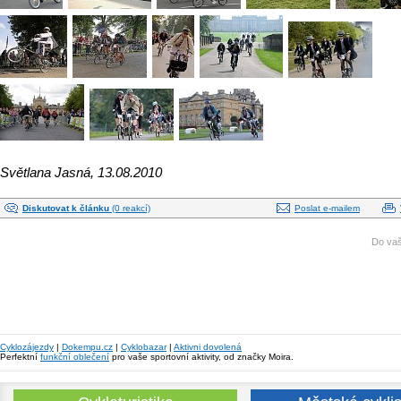
Světlana Jasná, 13.08.2010
Diskutovat k článku
(0 reakcí)
Poslat e-mailem
Do vaš
Cyklozájezdy
|
Dokempu.cz
|
Cyklobazar
|
Aktivni dovolená
Perfektní
funkční oblečení
pro vaše sportovní aktivity, od značky Moira.