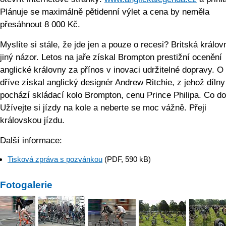
Plánuje se maximálně pětidenní výlet a cena by neměla
přesáhnout 8 000 Kč.
Myslíte si stále, že jde jen a pouze o recesi? Britská králo
jiný názor. Letos na jaře získal Brompton prestižní ocenění
anglické královny za přínos v inovaci udržitelné dopravy. O
dříve získal anglický designér Andrew Ritchie, z jehož dílny
pochází skládací kolo Brompton, cenu Prince Philipa. Co d
Užívejte si jízdy na kole a neberte se moc vážně. Přeji
královskou jízdu.
Další informace:
Tisková zpráva s pozvánkou
(PDF, 590 kB)
Fotogalerie