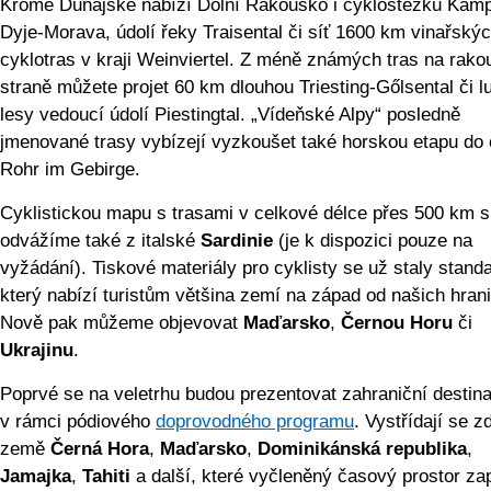
Kromě Dunajské nabízí Dolní Rakousko i cyklostezku Kam
Dyje-Morava, údolí řeky Traisental či síť 1600 km vinařský
cyklotras v kraji Weinviertel. Z méně známých tras na rak
straně můžete projet 60 km dlouhou Triesting-Gőlsental či l
lesy vedoucí údolí Piestingtal. „Vídeňské Alpy“ posledně
jmenované trasy vybízejí vyzkoušet také horskou etapu do
Rohr im Gebirge.
Cyklistickou mapu s trasami v celkové délce přes 500 km s
odvážíme také z italské
Sardinie
(je k dispozici pouze na
vyžádání). Tiskové materiály pro cyklisty se už staly stand
který nabízí turistům většina zemí na západ od našich hrani
Nově pak můžeme objevovat
Maďarsko
,
Černou Horu
či
Ukrajinu
.
Poprvé se na veletrhu budou prezentovat zahraniční destin
v rámci pódiového
doprovodného programu
. Vystřídají se z
země
Černá Hora
,
Maďarsko
,
Dominikánská republika
,
Jamajka
,
Tahiti
a další, které vyčleněný časový prostor zap