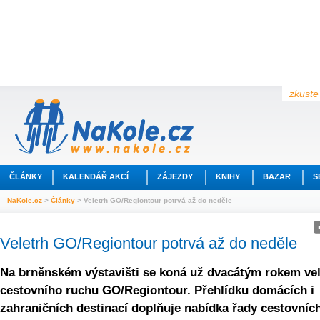
zkuste 
ČLÁNKY
KALENDÁŘ AKCÍ
ZÁJEZDY
KNIHY
BAZAR
S
NaKole.cz
>
Články
> Veletrh GO/Regiontour potrvá až do neděle
Veletrh GO/Regiontour potrvá až do neděle
Na brněnském výstavišti se koná už dvacátým rokem vel
cestovního ruchu GO/Regiontour. Přehlídku domácích i
zahraničních destinací doplňuje nabídka řady cestovníc