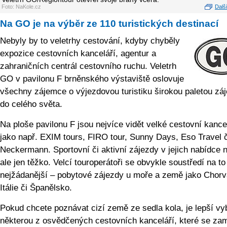
Foto: NaKole.cz
Další
Na GO je na výběr ze 110 turistických destinací
Nebyly by to veletrhy cestování, kdyby chyběly
expozice cestovních kanceláří, agentur a
zahraničních centrál cestovního ruchu. Veletrh
GO v pavilonu F brněnského výstaviště oslovuje
všechny zájemce o výjezdovou turistiku širokou paletou zá
do celého světa.
Na ploše pavilonu F jsou nejvíce vidět velké cestovní kance
jako např. EXIM tours, FIRO tour, Sunny Days, Eso Travel č
Neckermann. Sportovní či aktivní zájezdy v jejich nabídce 
ale jen těžko. Velcí touroperátoři se obvykle soustředí na to
nejžádanější – pobytové zájezdy u moře a země jako Chorv
Itálie či Španělsko.
Pokud chcete poznávat cizí země ze sedla kola, je lepší vyb
některou z osvědčených cestovních kanceláří, které se zam