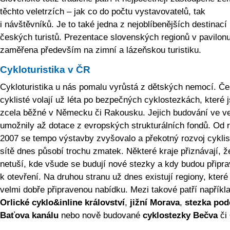
těchto veletrzích – jak co do počtu vystavovatelů, tak
i návštěvníků. Je to také jedna z nejoblíbenějších destinací
českých turistů. Prezentace slovenských regionů v pavilonu
zaměřena především na zimní a lázeňskou turistiku.
Cykloturistika v ČR
Cykloturistika u nás pomalu vyrůstá z dětských nemocí. Če
cyklisté volají už léta po bezpečných cyklostezkách, které 
zcela běžné v Německu či Rakousku. Jejich budování ve v
umožnily až dotace z evropských strukturálních fondů. Od 
2007 se tempo výstavby zvyšovalo a překotný rozvoj cyklis
sítě dnes působí trochu zmatek. Některé kraje přiznávají, 
netuší, kde všude se budují nové stezky a kdy budou připr
k otevření. Na druhou stranu už dnes existují regiony, které
velmi dobře připravenou nabídku. Mezi takové patří napříkl
Orlické cyklo&inline království
,
jižní Morava
,
stezka pod
Baťova kanálu
nebo nově budované
cyklostezky
Bečva
či