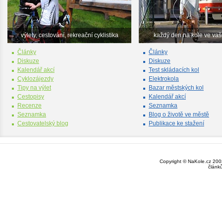
výlety, cestování, rekreační cyklistika
každý den na kole ve va
Články
Články
Diskuze
Diskuze
Kalendář akcí
Test skládacích kol
Cyklozájezdy
Elektrokola
Tipy na výlet
Bazar městských kol
Cestopisy
Kalendář akcí
Recenze
Seznamka
Seznamka
Blog o životě ve městě
Cestovatelský blog
Publikace ke stažení
Copyright © NaKole.cz 2003
článk