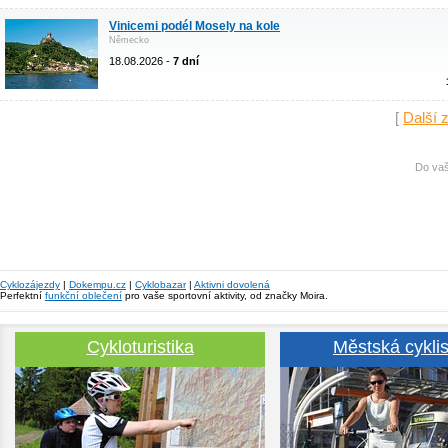
Vinicemi podél Mosely na kole
Německo
18.08.2026 -
7 dní
[
Další 
Do vaš
Cyklozájezdy
|
Dokempu.cz
|
Cyklobazar
|
Aktivni dovolená
Perfektní
funkční oblečení
pro vaše sportovní aktivity, od značky Moira.
Cykloturistika
Městská cyklis