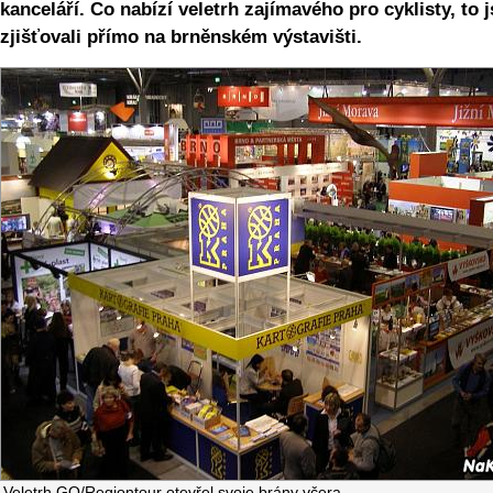
kanceláří. Co nabízí veletrh zajímavého pro cyklisty, to 
zjišťovali přímo na brněnském výstavišti.
Veletrh GO/Regiontour otevřel svoje brány včera.