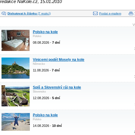
redakce NaKole.cz, 15.01.2010
Diskutovat k článku
(7 reakcí)
Poslat e-mailem
V
Polsko na kole
Polsko
08.08.2026 -
7 dní
Vinicemi podél Mosely na kole
Německo
11.08.2026 -
7 dní
Spiš a Slovenský ráj na kole
Slovensko
12.08.2026 -
5 dní
Polsko na kole
Polsko
14.08.2026 -
10 dní