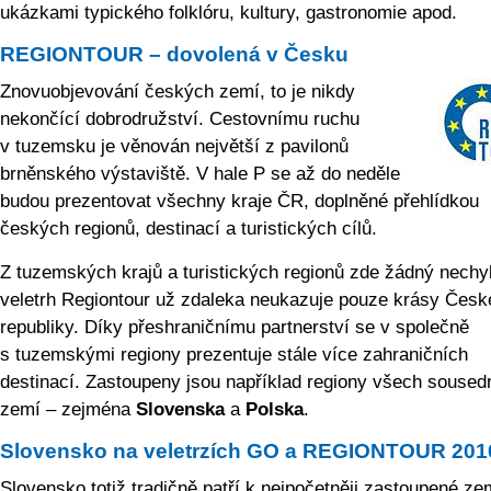
ukázkami typického folklóru, kultury, gastronomie apod.
REGIONTOUR – dovolená v Česku
Znovuobjevování českých zemí, to je nikdy
nekončící dobrodružství. Cestovnímu ruchu
v tuzemsku je věnován největší z pavilonů
brněnského výstaviště. V hale P se až do neděle
budou prezentovat všechny kraje ČR, doplněné přehlídkou
českých regionů, destinací a turistických cílů.
Z tuzemských krajů a turistických regionů zde žádný nechyb
veletrh Regiontour už zdaleka neukazuje pouze krásy Česk
republiky. Díky přeshraničnímu partnerství se v společně
s tuzemskými regiony prezentuje stále více zahraničních
destinací. Zastoupeny jsou například regiony všech soused
zemí – zejména
Slovenska
a
Polska
.
Slovensko na veletrzích GO a REGIONTOUR 201
Slovensko totiž tradičně patří k nejpočetněji zastoupené ze