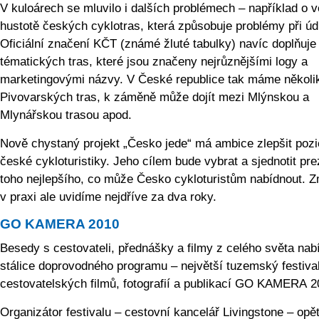
V kuloárech se mluvilo i dalších problémech – například o v
hustotě českých cyklotras, která způsobuje problémy při úd
Oficiální značení KČT (známé žluté tabulky) navíc doplňuje
tématických tras, které jsou značeny nejrůznějšími logy a
marketingovými názvy. V České republice tak máme několi
Pivovarských tras, k záměně může dojít mezi Mlýnskou a
Mlynářskou trasou apod.
Nově chystaný projekt „Česko jede“ má ambice zlepšit pozi
české cykloturistiky. Jeho cílem bude vybrat a sjednotit pre
toho nejlepšího, co může Česko cykloturistům nabídnout. 
v praxi ale uvidíme nejdříve za dva roky.
GO KAMERA 2010
Besedy s cestovateli, přednášky a filmy z celého světa nab
stálice doprovodného programu – největší tuzemský festiva
cestovatelských filmů, fotografií a publikací GO KAMERA 2
Organizátor festivalu – cestovní kancelář Livingstone – opě