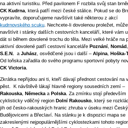
na aktivní turistiku. Před pavilonem F rozbila svůj stan brn
CK Kudrna
, která patří mezi české stálice. Pokud se do Br
vypravíte, doporučujeme navštívit také některou z akcí
kudrnovského scuku
. Nechcete-li dovolenou proležet, může
navštívit i stánky dalších cestovních kanceláří, které vám 
dát si během dovolené trochu do těla. Mezi velké hráče na p
aktivní dovolené patří cestovní kanceláře
Poznání
,
Nomád
,
S.E.N.
a
Juhász
, osvědčené jsou i další –
Alpina
,
Hoška-
Od loňska zařadila do svého programu sportovní pobyty no
CK Victoria
.
Zkrátka nepřijdou ani ti, kteří dávají přednost cestování na v
pěst. K návštěvě lákají hlavně regiony sousedních zemí –
Rakouska
,
Německa
a
Polska
. Za zmínku stojí především
cyklisticky vděčný region
Dolní Rakousko
, který se rozklá
jih od česko-rakouských hranic zhruba v úseku mezi Česk
Budějovicemi a Břeclaví. Na stánku je k dispozici mapa se
zakreslenými nejpopulárnějšími cyklostezkami tohoto regio