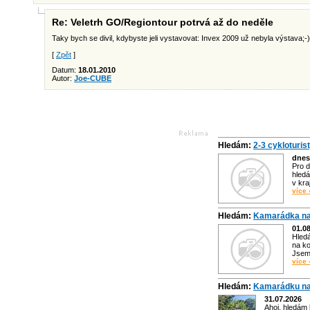
Re: Veletrh GO/Regiontour potrvá až do neděle
Taky bych se divil, kdybyste jeli vystavovat: Invex 2009 už nebyla výstava;-)
[
Zpět
]
Datum:
18.01.2010
Autor:
Joe-CUBE
Hledám:
2-3 cykloturis
dnes
Pro d
hledá
v kra
více 
Hledám:
Kamarádka na
01.0
Hled
na ko
Jsem 
více 
Hledám:
Kamarádku na
31.07.2026
Ahoj, hledám