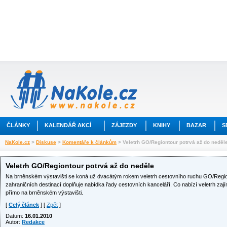
ČLÁNKY
KALENDÁŘ AKCÍ
ZÁJEZDY
KNIHY
BAZAR
S
NaKole.cz
>
Diskuse
>
Komentáře k článkům
> Veletrh GO/Regiontour potrvá až do neděl
Veletrh GO/Regiontour potrvá až do neděle
Na brněnském výstavišti se koná už dvacátým rokem veletrh cestovního ruchu GO/Region
zahraničních destinací doplňuje nabídka řady cestovních kanceláří. Co nabízí veletrh zajím
přímo na brněnském výstavišti.
[
Celý článek
] [
Zpět
]
Datum:
16.01.2010
Autor:
Redakce