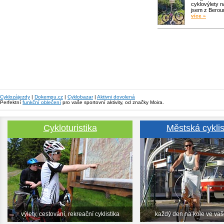
cyklovýlety n
jsem z Bero
více »
Cyklozájezdy
|
Dokempu.cz
|
Cyklobazar
|
Aktivni dovolená
Perfektní
funkční oblečení
pro vaše sportovní aktivity, od značky Moira.
Cykloturistika
Městská cyklis
výlety, cestování, rekreační cyklistika
každý den na kole ve va