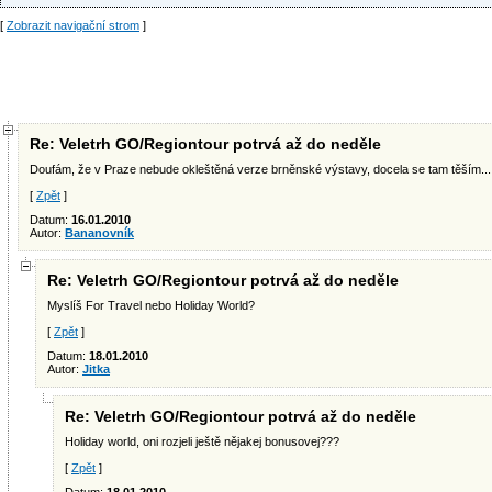
[
Zobrazit navigační strom
]
Re: Veletrh GO/Regiontour potrvá až do neděle
Doufám, že v Praze nebude okleštěná verze brněnské výstavy, docela se tam těším...
[
Zpět
]
Datum:
16.01.2010
Autor:
Bananovník
Re: Veletrh GO/Regiontour potrvá až do neděle
Myslíš For Travel nebo Holiday World?
[
Zpět
]
Datum:
18.01.2010
Autor:
Jitka
Re: Veletrh GO/Regiontour potrvá až do neděle
Holiday world, oni rozjeli ještě nějakej bonusovej???
[
Zpět
]