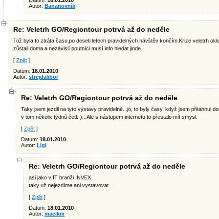
Datum:
18.01.2010
Autor:
Bananovník
Re: Veletrh GO/Regiontour potrvá až do neděle
Tož byla to ztráta času,po deseti letech pravidelných návštěv končím.Krize veletrh okleš
zůstali doma a nezávislí poutníci musí info hledat jinde.
[
Zpět
]
Datum:
18.01.2010
Autor:
strejdalibor
Re: Veletrh GO/Regiontour potrvá až do neděle
Taky jsem jezdil na tyto výstavy pravidelně...jó, to byly časy, když jsem přitáhnul 
v tom několik týdnů četl:-)...Ale s nástupem internetu to přestalo mít smysl.
[
Zpět
]
Datum:
18.01.2010
Autor:
Ligi
Re: Veletrh GO/Regiontour potrvá až do neděle
asi jako v IT branži INVEX
taky už nejezdíme ani vystavovat ...
[
Zpět
]
Datum:
18.01.2010
Autor:
macikm