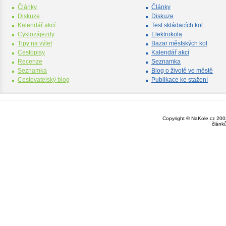
Články
Články
Diskuze
Diskuze
Kalendář akcí
Test skládacích kol
Cyklozájezdy
Elektrokola
Tipy na výlet
Bazar městských kol
Cestopisy
Kalendář akcí
Recenze
Seznamka
Seznamka
Blog o životě ve městě
Cestovatelský blog
Publikace ke stažení
Copyright © NaKole.cz 2003
článk