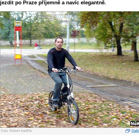
jezdit po Praze příjemně a navíc elegantně.
Foto: Robert Kadlčík
Další