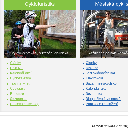
Cykloturistika
Městská cyklis
výlety, cestování, rekreační cyklistika
každý den na kole ve va
Články
Články
Diskuze
Diskuze
Kalendář akcí
Test skládacích kol
Cyklozájezdy
Elektrokola
Tipy na výlet
Bazar městských kol
Cestopisy
Kalendář akcí
Recenze
Seznamka
Seznamka
Blog o životě ve městě
Cestovatelský blog
Publikace ke stažení
Copyright © NaKole.cz 2003