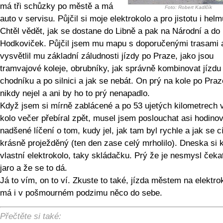
má tři schůzky po městě a má
Foto: Robert Kadlčík
auto v servisu. Půjčil si moje elektrokolo a pro jistotu i helm
Chtěl vědět, jak se dostane do Libně a pak na Národní a do
Hodkoviček. Půjčil jsem mu mapu s doporučenými trasami 
vysvětlil mu základní záludnosti jízdy po Praze, jako jsou
tramvajové koleje, obrubníky, jak správně kombinovat jízdu
chodníku a po silnici a jak se nebát. On prý na kole po Praz
nikdy nejel a ani by ho to prý nenapadlo.
Když jsem si mírně zablácené a po 53 ujetých kilometrech 
kolo večer přebíral zpět, musel jsem poslouchat asi hodino
nadšené líčení o tom, kudy jel, jak tam byl rychle a jak se cí
krásně proježděný (ten den zase celý mrholilo). Dneska si k
vlastní elektrokolo, taky skládačku. Prý že je nesmysl čeka
jaro a že se to dá.
Já to vím, on to ví. Zkuste to také, jízda městem na elektro
má i v pošmourném podzimu něco do sebe.
Přečtěte si také: