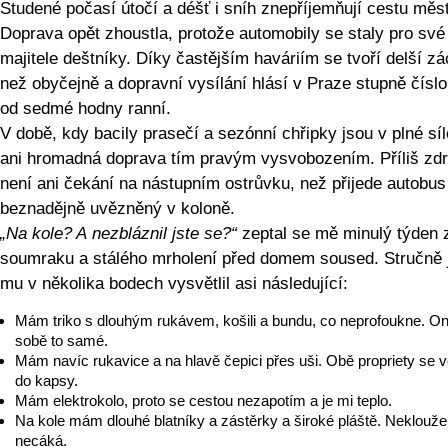
Studené počasí útočí a déšť i sníh znepříjemňují cestu měs
Doprava opět zhoustla, protože automobily se staly pro své
majitele deštníky. Díky častějším haváriím se tvoří delší z
než obyčejně a dopravní vysílání hlásí v Praze stupně číslo 
od sedmé hodny ranní.
V době, kdy bacily prasečí a sezónní chřipky jsou v plné síl
ani hromadná doprava tím pravým vysvobozením. Příliš zd
není ani čekání na nástupním ostrůvku, než přijede autobus
beznadějně uvězněný v koloně.
„Na kole? A nezbláznil jste se?“
zeptal se mě minulý týden 
soumraku a stálého mrholení před domem soused. Stručně
mu v několika bodech vysvětlil asi následující:
Mám triko s dlouhým rukávem, košili a bundu, co neprofoukne. O
sobě to samé.
Mám navíc rukavice a na hlavě čepici přes uši. Obě propriety se 
do kapsy.
Mám elektrokolo, proto se cestou nezapotím a je mi teplo.
Na kole mám dlouhé blatníky a zástěrky a široké pláště. Neklouže
necáká.