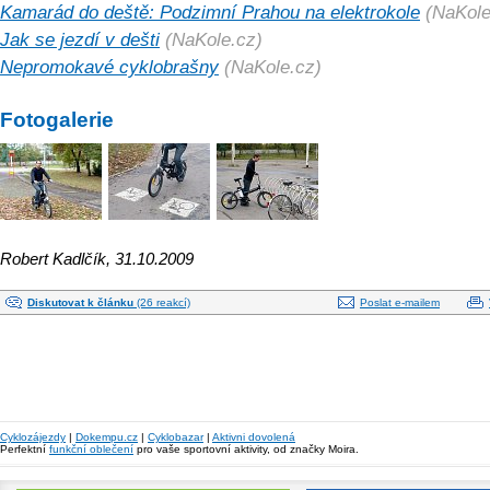
Kamarád do deště: Podzimní Prahou na elektrokole
(NaKole
Jak se jezdí v dešti
(NaKole.cz)
Nepromokavé cyklobrašny
(NaKole.cz)
Fotogalerie
Robert Kadlčík, 31.10.2009
Diskutovat k článku
(26 reakcí)
Poslat e-mailem
Cyklozájezdy
|
Dokempu.cz
|
Cyklobazar
|
Aktivni dovolená
Perfektní
funkční oblečení
pro vaše sportovní aktivity, od značky Moira.