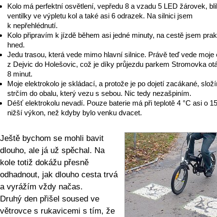
Kolo má perfektní osvětlení, vepředu 8 a vzadu 5 LED žárovek, bli
ventilky ve výpletu kol a také asi 6 odrazek. Na silnici jsem
k nepřehlédnutí.
Kolo připravím k jízdě během asi jedné minuty, na cestě jsem prak
hned.
Jedu trasou, která vede mimo hlavní silnice. Právě teď vede moje
z Dejvic do Holešovic, což je díky průjezdu parkem Stromovka ot
8 minut.
Moje elektrokolo je skládací, a protože je po dojetí zacákané, slož
strčím do obalu, který vezu s sebou. Nic tedy nezašpiním.
Déšť elektrokolu nevadí. Pouze baterie má při teplotě 4 °C asi o 1
nižší výkon, než kdyby bylo venku dvacet.
Ještě bychom se mohli bavit
dlouho, ale já už spěchal. Na
kole totiž dokážu přesně
odhadnout, jak dlouho cesta trvá
a vyrážím vždy načas.
Druhý den přišel soused ve
větrovce s rukavicemi s tím, že