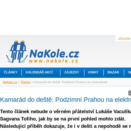
zkuste 
ČLÁNKY
KALENDÁŘ AKCÍ
ZÁJEZDY
KNIHY
BAZAR
S
NaKole.cz
>
Články
> Kamarád do deště: Podzimní Prahou na elektrokole
Kamarád do deště: Podzimní Prahou na elektr
Tento článek nebude o věrném přátelství Lukáše Vaculík
Sagvana Tofiho, jak by se na první pohled mohlo zdát.
Následující příběh dokazuje, že i v dešti a nepohodě se