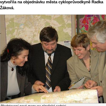
vytvořila na objednávku města cykloprůvodkyně Radka
Žáková.
Představení nové mapy na plzeňské radnici