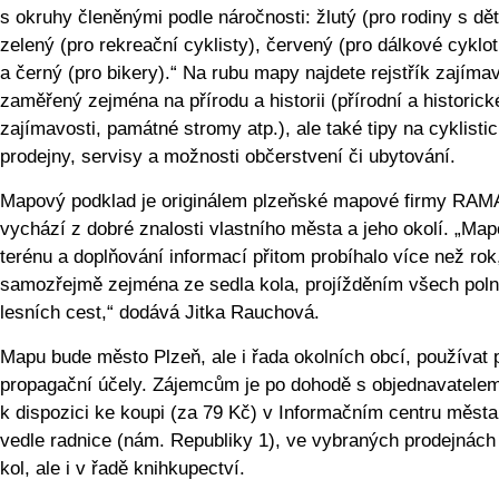
s okruhy členěnými podle náročnosti: žlutý (pro rodiny s dět
zelený (pro rekreační cyklisty), červený (pro dálkové cyklot
a černý (pro bikery).“ Na rubu mapy najdete rejstřík zajíma
zaměřený zejména na přírodu a historii (přírodní a historick
zajímavosti, památné stromy atp.), ale také tipy na cyklisti
prodejny, servisy a možnosti občerstvení či ubytování.
Mapový podklad je originálem plzeňské mapové firmy RAM
vychází z dobré znalosti vlastního města a jeho okolí. „Ma
terénu a doplňování informací přitom probíhalo více než rok
samozřejmě zejména ze sedla kola, projížděním všech poln
lesních cest,“ dodává Jitka Rauchová.
Mapu bude město Plzeň, ale i řada okolních obcí, používat 
propagační účely. Zájemcům je po dohodě s objednavatele
k dispozici ke koupi (za 79 Kč) v Informačním centru města
vedle radnice (nám. Republiky 1), ve vybraných prodejnách
kol, ale i v řadě knihkupectví.