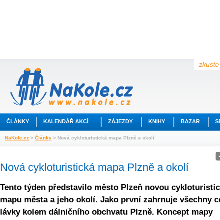
zkuste 
ČLÁNKY
KALENDÁŘ AKCÍ
ZÁJEZDY
KNIHY
BAZAR
S
NaKole.cz
>
Články
> Nová cykloturistická mapa Plzně a okolí
Nová cykloturistická mapa Plzně a okolí
Tento týden představilo město Plzeň novou cykloturisti
mapu města a jeho okolí. Jako první zahrnuje všechny c
lávky kolem dálničního obchvatu Plzně. Koncept mapy