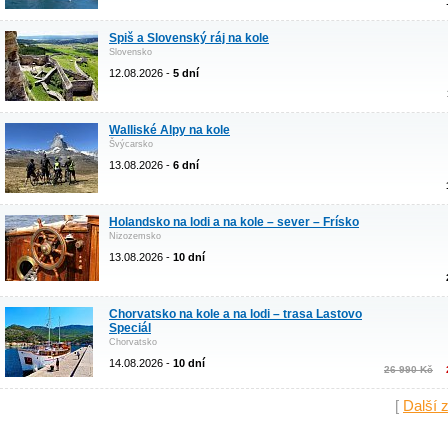
Spiš a Slovenský ráj na kole
Slovensko
12.08.2026 -
5 dní
Walliské Alpy na kole
Švýcarsko
13.08.2026 -
6 dní
Holandsko na lodi a na kole – sever – Frísko
Nizozemsko
13.08.2026 -
10 dní
Chorvatsko na kole a na lodi – trasa Lastovo
Speciál
Chorvatsko
14.08.2026 -
10 dní
26 990 Kč
[
Další 