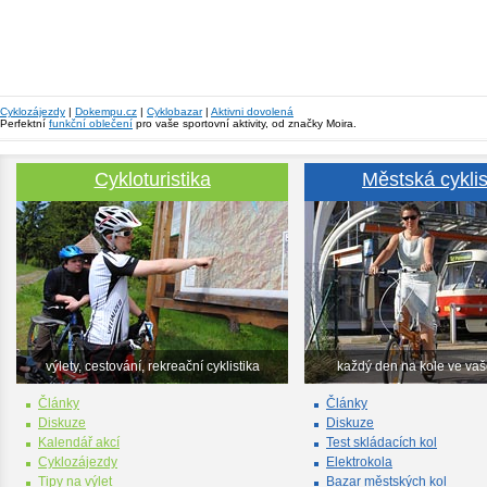
Cyklozájezdy
|
Dokempu.cz
|
Cyklobazar
|
Aktivni dovolená
Perfektní
funkční oblečení
pro vaše sportovní aktivity, od značky Moira.
Cykloturistika
Městská cyklis
výlety, cestování, rekreační cyklistika
každý den na kole ve va
Články
Články
Diskuze
Diskuze
Kalendář akcí
Test skládacích kol
Cyklozájezdy
Elektrokola
Tipy na výlet
Bazar městských kol