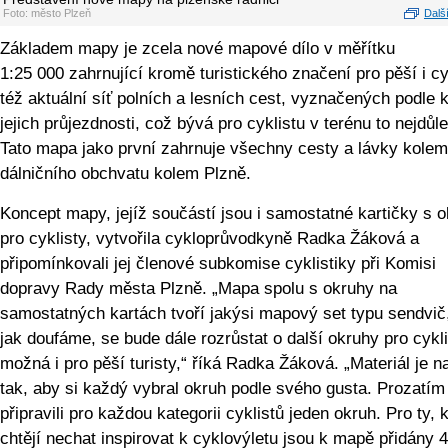
Foto: město Plzeň
Další
Základem mapy je zcela nové mapové dílo v měřítku
1:25 000 zahrnující kromě turistického značení pro pěší i cy
též aktuální síť polních a lesních cest, vyznačených podle k
jejich průjezdnosti, což bývá pro cyklistu v terénu to nejdůle
Tato mapa jako první zahrnuje všechny cesty a lávky kolem
dálničního obchvatu kolem Plzně.
Koncept mapy, jejíž součástí jsou i samostatné kartičky s 
pro cyklisty, vytvořila cykloprůvodkyně Radka Žáková a
připomínkovali jej členové subkomise cyklistiky při Komisi
dopravy Rady města Plzně. „Mapa spolu s okruhy na
samostatných kartách tvoří jakýsi mapový set typu sendvič,
jak doufáme, se bude dále rozrůstat o další okruhy pro cykli
možná i pro pěší turisty,“ říká Radka Žáková. „Materiál je 
tak, aby si každý vybral okruh podle svého gusta. Prozatím
připravili pro každou kategorii cyklistů jeden okruh. Pro ty, k
chtějí nechat inspirovat k cyklovýletu jsou k mapě přidány 4