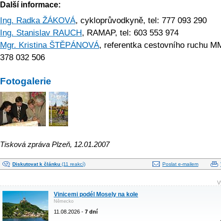
Další informace:
Ing. Radka ŽÁKOVÁ
, cykloprůvodkyně, tel: 777 093 290
Ing. Stanislav RAUCH
, RAMAP, tel: 603 553 974
Mgr. Kristina ŠTĚPÁNOVÁ
, referentka cestovního ruchu MM
378 032 506
Fotogalerie
Tisková zpráva Plzeň, 12.01.2007
Diskutovat k článku
(11 reakcí)
Poslat e-mailem
V
Vinicemi podél Mosely na kole
Německo
11.08.2026 -
7 dní