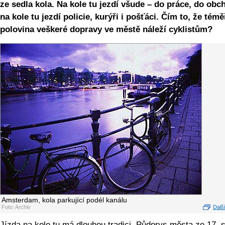
ze sedla kola. Na kole tu jezdí všude – do práce, do obc
na kole tu jezdí policie, kurýři i pošťáci. Čím to, že témě
polovina veškeré dopravy ve městě náleží cyklistům?
Amsterdam, kola parkující podél kanálu
Foto: Archiv
Další
Jízda na kole tu má dlouhou tradici. Půdorys města ze 17. s