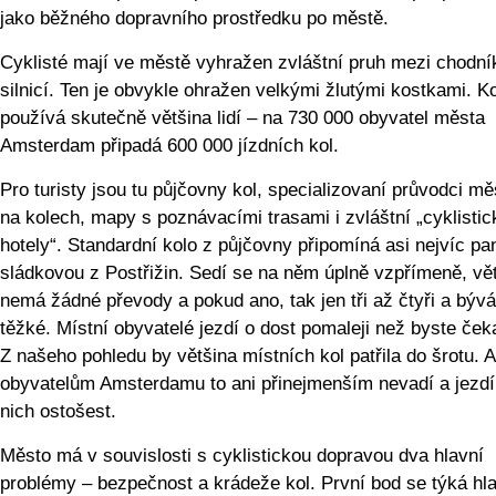
jako běžného dopravního prostředku po městě.
Cyklisté mají ve městě vyhražen zvláštní pruh mezi chodn
silnicí. Ten je obvykle ohražen velkými žlutými kostkami. Ko
používá skutečně většina lidí – na 730 000 obyvatel města
Amsterdam připadá 600 000 jízdních kol.
Pro turisty jsou tu půjčovny kol, specializovaní průvodci m
na kolech, mapy s poznávacími trasami i zvláštní „cyklistic
hotely“. Standardní kolo z půjčovny připomíná asi nejvíc pa
sládkovou z Postřižin. Sedí se na něm úplně vzpřímeně, vě
nemá žádné převody a pokud ano, tak jen tři až čtyři a bývá
těžké. Místní obyvatelé jezdí o dost pomaleji než byste čeka
Z našeho pohledu by většina místních kol patřila do šrotu. A
obyvatelům Amsterdamu to ani přinejmenším nevadí a jezdí
nich ostošest.
Město má v souvislosti s cyklistickou dopravou dva hlavní
problémy – bezpečnost a krádeže kol. První bod se týká hl