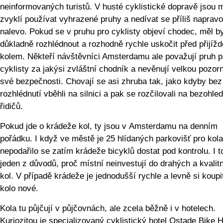
neinformovaných turistů. V husté cyklistické dopravě jsou m
zvyklí používat vyhrazené pruhy a nedívat se příliš napravo
nalevo. Pokud se v pruhu pro cyklisty objeví chodec, měl b
důkladně rozhlédnout a rozhodně rychle uskočit před přijížd
kolem. Někteří návštěvníci Amsterdamu ale považují pruh p
cyklisty za jakýsi zvláštní chodník a nevěnují velkou pozor
své bezpečnosti. Chovají se asi zhruba tak, jako kdyby bez
rozhlédnutí vběhli na silnici a pak se rozčilovali na bezohle
řidičů.
Pokud jde o krádeže kol, ty jsou v Amsterdamu na denním
pořádku. I když ve městě je 25 hlídaných parkovišť pro kola
nepodařilo se zatím krádeže bicyklů dostat pod kontrolu. I to
jeden z důvodů, proč místní neinvestují do drahých a kvalit
kol. V případě krádeže je jednodušší rychle a levně si koupi
kolo nové.
Kola tu půjčují v půjčovnách, ale zcela běžně i v hotelech.
Kuriozitou je specializovaný cyklistický hotel Ostade Bike H