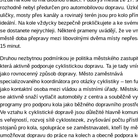
rozhodně nebyl předurčen pro automobilovou dopravu. Úzk
uličky, mosty přes kanály a rovinatý terén jsou pro kolo pří
ideální. Na kole vždycky bezpečně prokličkujete a ke svému
se dostanete nejrychleji. Některé prameny uvádějí, že ve vn
městě doba přepravy mezi libovolnými dvěma místy nepřes
15 minut.
Druhou nezbytnou podmínkou je politika městského zastupit
která aktivně podporuje cyklistickou dopravu. Ta je tady vn
jako rovnocenný způsob dopravy. Město zaměstnává
specializovaného koordinátora pro otázky cyklistiky – ten f
jako kontaktní osoba mezi vládou a místními úřady. Městsk
se aktivně snaží vytlačit automobily z centra a souběžně vy
programy pro podporu kola jako běžného dopravního prostř
Ve vztahu k cyklistické dopravě jsou důležité hlavně komun
s veřejností, rozvoj sítě cyklostezek, zvyšování počtu příst
stojanů pro kola, spolupráce se zaměstnavateli, kteří by měl
umožňovat dopravu do práce na kolech a obecně podpora k