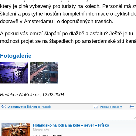
který je plně vybavený pro turisty na kolech. Personál má z
školení a poskytne hostům kompletní informace o cyklistic
dopravě v Amsterdamu i o doporučených trasách.
A pokud vás omrzí šlapání po dlažbě a asfaltu? Ještě je tu
možnost projet se na šlapadlech po amsterdamské síti kaná
Fotogalerie
Redakce NaKole.cz, 12.02.2004
Diskutovat k článku
(6 reakcí)
Poslat e-mailem
V
Holandsko na lodi a na kole – sever – Frísko
Nizozemsko