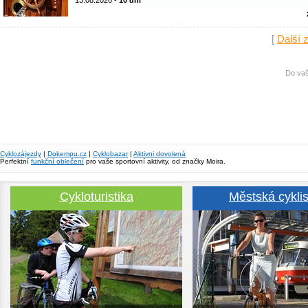
13.08.2026 -
10 dní
[
Další 
Do vaš
Cyklozájezdy
|
Dokempu.cz
|
Cyklobazar
|
Aktivni dovolená
Perfektní
funkční oblečení
pro vaše sportovní aktivity, od značky Moira.
Cykloturistika
Městská cyklis