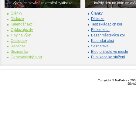
výlety, cestování, rekreační cyklistika
každý den na kole ve va
Články
Články
Diskuze
Diskuze
Kalendář akcí
Test skládacích kol
Cyklozájezdy
Elektrokola
Tipy na výlet
Bazar městských kol
Cestopisy
Kalendář akcí
Recenze
Seznamka
Seznamka
Blog o životě ve městě
Cestovatelský blog
Publikace ke stažení
Copyright © NaKole.cz 2003
článk