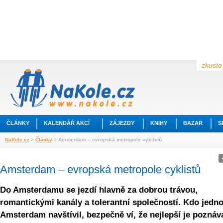
zkuste 
ČLÁNKY
KALENDÁŘ AKCÍ
ZÁJEZDY
KNIHY
BAZAR
S
NaKole.cz
>
Články
> Amsterdam – evropská metropole cyklistů
Amsterdam – evropská metropole cyklistů
Do Amsterdamu se jezdí hlavně za dobrou trávou,
romantickými kanály a tolerantní společností. Kdo jedn
Amsterdam navštívil, bezpečně ví, že nejlepší je poznáv