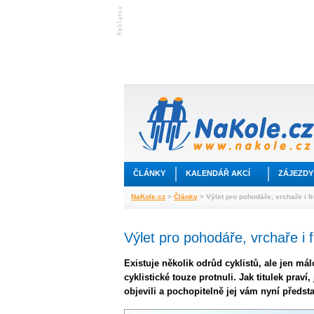
ČLÁNKY
KALENDÁŘ AKCÍ
ZÁJEZDY
NaKole.cz
>
Články
> Výlet pro pohodáře, vrchaře i f
Výlet pro pohodáře, vrchaře i 
Existuje několik odrůd cyklistů, ale jen má
cyklistické touze protnuli. Jak titulek prav
objevili a pochopitelně jej vám nyní předst