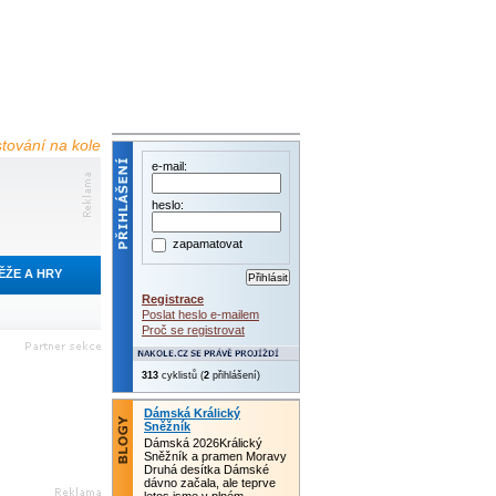
estování na kole
e-mail:
heslo:
zapamatovat
ĚŽE A HRY
Registrace
Poslat heslo e-mailem
Proč se registrovat
313
cyklistů (
2
přihlášení)
Dámská Králický
Sněžník
Dámská 2026Králický
Sněžník a pramen Moravy
Druhá desítka Dámské
dávno začala, ale teprve