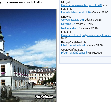
ým jezerům
nebo až k Baltu.
NEcyklo
Co vás pobavilo nebo potěšilo 201
včera 
Lehokola
Homebuilders lehokol 16
včera v 21:05
NEcyklo
Co vás zaujalo 293
včera v 20:18
Ukrajina 62.
včera v 18:16
Nejlepší vtip 57.
včera v 12:15
Lehokola
Co na vás křičeli, když jste je míjeli na le
07:11
Rada při výběru kola
Hliník nebo karbon?
včera v 05:08
Cestování na kole
Přední brašně a nosič
05.08.2026