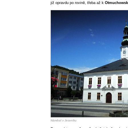
již opravdu po rovině, třeba až k
Otmuchowsk
Náměstí v Jeseníku