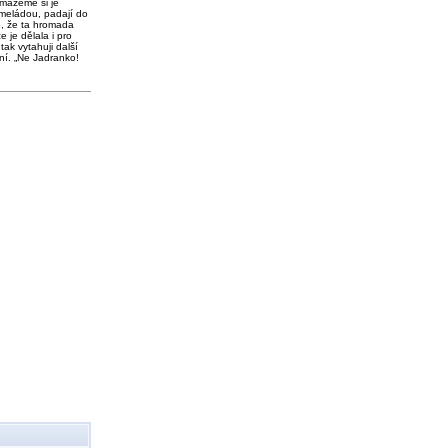
 mažeme si je
meládou, padají do
o, že ta hromada
e je dělala i pro
tak vytahuji další
ní. „Ne Jadranko!