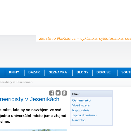
zkuste to NaKole.cz – cyklistika, cykloturistika, c
KNIHY
BAZAR
SEZNAMKA
BLOGY
DISKUSE
SOUT
reeridisty v Jeseníkách
Chci:
freeridisty v Jeseníkách
Oznámit akci
Vložit inzerát
lo míst, kde by se navzájem ve své
Najít přátele
í, jedno univerzální místo jsme zřejmě
Tip na dovolenou
Psát blog
avíme.