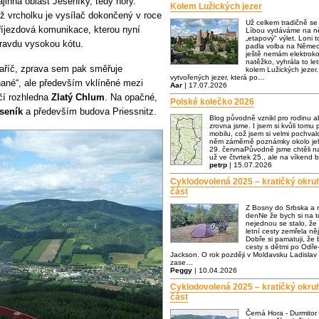
jinná oblast Jeseníky, tedy hory.
Kolem Lužických jezer
ž vrcholku je vysílač dokončený v roce
Už celkem tradičně s
říjezdová komunikace, kterou nyní
Líbou vydáváme na ně
„etapový" výlet. Loni t
opravdu vysokou kótu.
padla volba na Němec
ještě nemám elektrok
natěžko, vyhrála to let
taříč, zprava sem pak směřuje
kolem Lužických jezer.
vytvořených jezer, která po…
hané“, ale především vklíněné mezi
Aar
| 17.07.2026
čí rozhledna
Zlatý Chlum
. Na opačné,
Polské kolečko 2026
seník
a především budova Priessnitz.
Blog původně vznikl pro rodinu a
zrovna jsme. I jsem si kvůli tomu p
mobilu, což jsem si velmi pochva
něm záměrně poznámky okolo jeh
29. červnaPůvodně jsme chtěli n
už ve čtvrtek 25., ale na víkend 
petrp
| 15.07.2026
Cyklodovolená 2025 – kratičký okru
část
Z Bosny do Srbska a 
denNe že bych si na to
nejednou se stalo, že
letní cesty zemřela n
Dobře si pamatuji, že
cesty s dětmi po Odře-
Jackson. O rok později v Moldavsku Ladislav 
zase…
Peggy
| 10.04.2026
Cyklodovolená 2025 – kratičký okru
část
Černá Hora - Durmitor