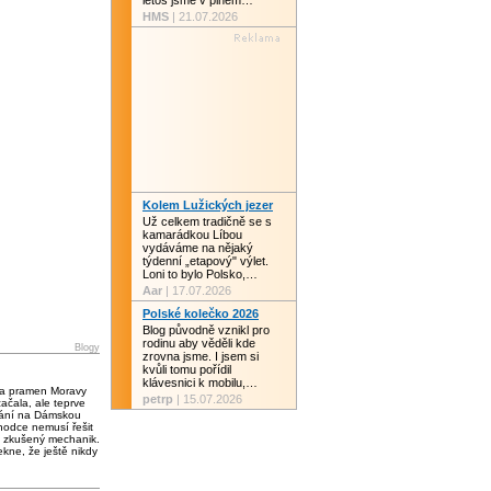
letos jsme v plném…
HMS
| 21.07.2026
Kolem Lužických jezer
Už celkem tradičně se s
kamarádkou Líbou
vydáváme na nějaký
týdenní „etapový" výlet.
Loni to bylo Polsko,…
Aar
| 17.07.2026
Polské kolečko 2026
Blog původně vznikl pro
rodinu aby věděli kde
Blogy
zrovna jsme. I jsem si
kvůli tomu pořídil
klávesnici k mobilu,…
 a pramen Moravy
petrp
| 15.07.2026
čala, ale teprve
vání na Dámskou
chodce nemusí řešit
 zkušený mechanik.
kne, že ještě nikdy