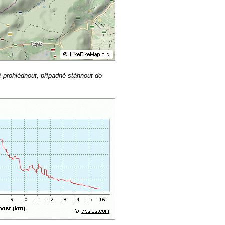
ě prohlédnout, případně stáhnout do