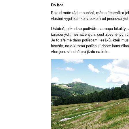
Do hor
Pokud máte rádi stoupání, město Jeseník a jeh
vlastně vyjet kamkoliv bokem od jmenovaných
Ostatně, pokud se podíváte na mapu lokality, zj
(značených, neznačených, cest zpevněných či 
Je to zřejmě dáno potřebami lesáků, kteří mus
hvozdy, no a k tomu potřebují dobré komunikace
více jsou vhodné pro jízdu na kole.