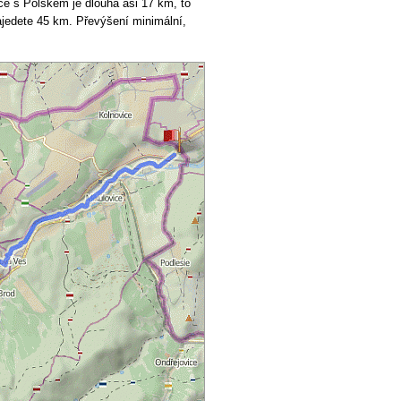
ce s Polskem je dlouhá asi 17 km, to
najedete 45 km. Převýšení minimální,