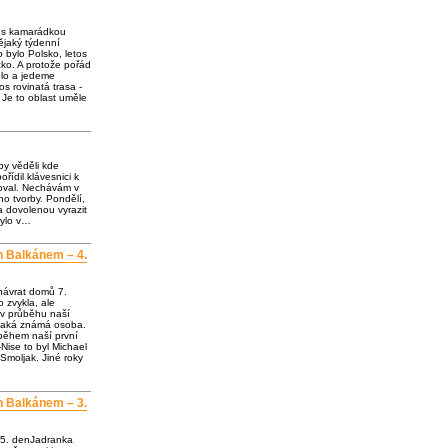
e s kamarádkou
jaký týdenní
o bylo Polsko, letos
ko. A protože pořád
olo a jedeme
os rovinatá trasa -
 Je to oblast uměle
by věděli kde
ořídil klávesnici k
loval. Nechávám v
o tvorby. Pondělí,
a dovolenou vyrazit
bylo v…
h Balkánem – 4.
návrat domů 7.
 zvykla, ale
 v průběhu naší
ějaká známá osoba.
 během naší první
Nise to byl Michael
Smoljak. Jiné roky
h Balkánem – 3.
 5. denJadranka