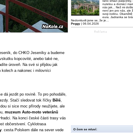
ráno smaží palačinky,
nutelou a domácí mar
nás jak... Než mi došl
není jen pro nás, ale ž
svoji rodinu. Okamžitě 
eura. Jadranka se brá
Nedomluvili jsme se, že je…
Peggy
| 06.04.2026
Jeseník, do CHKO Jeseníky a budeme
 vskutku kopcovité, anebo také ne,
díte úroveň. Na své si přijdou jak
ch kolech a nakonec i milovníci
e dá jezdit po rovině. To pro pohodáře,
jezdy. Stačí sledovat tok říčky
Bělé
,
dou si sice moc přírody neužijete, ale
bu,
muzeum Auto-moto veteránů
radci. Na konci české části trasy vás
ost občerstvení. Cyklotrasa
y
. cesta Polskem dále na sever vede
O čem se mluví: