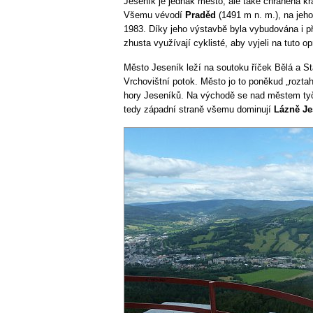
Jeseník je jednak město, ale také chráněná kra
Všemu vévodí
Praděd
(1491 m n. m.), na jeho
1983. Díky jeho výstavbě byla vybudována i p
zhusta využívají cyklisté, aby vyjeli na tuto 
Město Jeseník leží na soutoku říček Bělá a S
Vrchovištní potok. Město jo to poněkud „rozta
hory Jeseníků. Na východě se nad městem ty
tedy západní straně všemu dominují
Lázně Je