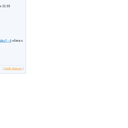
v 21:33
žáku? - 6
včera v
[
Další diskuse
]