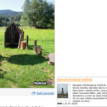
Dámská Králický Sněžník
Dámská 2026Králický Sněžník
Druhá desítka Dámské dávno za
letos jsme v plném počtu, poz
Další fotografie
přijal i kamarád Milan, jako dů
dovolenou a nám se zase hodí
Až mi zase někdy kamarádka ře
nebyla na dost…
HMS
| 21.07.2026