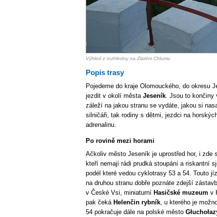
Výhled z rozhledny na Zlatém Chlumu
Popis trasy
Pojedeme do kraje Olomouckého, do okresu 
jezdit v okolí města
Jeseník
. Jsou to končiny
záleží na jakou stranu se vydáte, jakou si nasa
silničáři, tak rodiny s dětmi, jezdci na horský
adrenalinu.
Po rovině mezi horami
Ačkoliv město Jeseník je uprostřed hor, i zde s
kteří nemají rádi prudká stoupání a riskantní s
podél které vedou cyklotrasy 53 a 54. Touto jíz
na druhou stranu dobře poznáte zdejší zástav
v České Vsi, miniaturní
Hasičské muzeum
v H
pak čeká
Helenčin rybník
, u kterého je možn
54 pokračuje dále na polské město
Głuchołaz