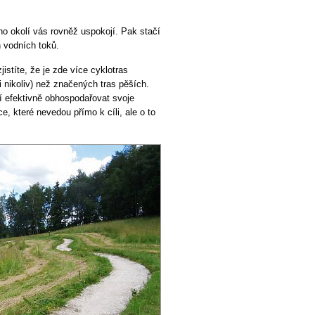
o okolí vás rovněž uspokojí. Pak stačí
 vodních toků.
istíte, že je zde více cyklotras
nikoliv) než značených tras pěších.
í efektivně obhospodařovat svoje
, které nevedou přímo k cíli, ale o to