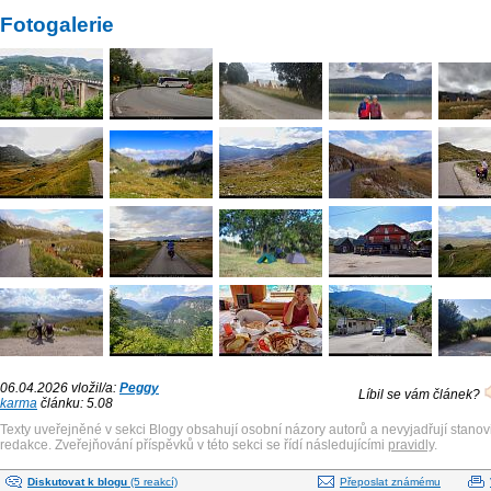
Fotogalerie
06.04.2026 vložil/a:
Peggy
Líbil se vám článek?
karma
článku: 5.08
Texty uveřejněné v sekci Blogy obsahují osobní názory autorů a nevyjadřují stanov
redakce. Zveřejňování příspěvků v této sekci se řídí následujícími
pravidly
.
Diskutovat k blogu
(5 reakcí)
Přeposlat známému