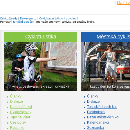
[
Další 
Cyklozájezdy
|
Dokempu.cz
|
Cyklobazar
|
Aktivni dovolená
Perfektní
funkční oblečení
pro vaše sportovní aktivity, od značky Moira.
Cykloturistika
Městská cyklis
výlety, cestování, rekreační cyklistika
každý den na kole ve va
Články
Články
Diskuze
Diskuze
Kalendář akcí
Test skládacích kol
Cyklozájezdy
Elektrokola
Tipy na výlet
Bazar městských kol
Cestopisy
Kalendář akcí
Recenze
Seznamka