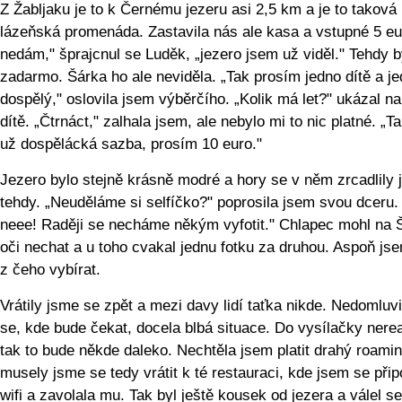
Z Žabljaku je to k Černému jezeru asi 2,5 km a je to taková
lázeňská promenáda. Zastavila nás ale kasa a vstupné 5 eu
nedám," šprajcnul se Luděk, „jezero jsem už viděl." Tehdy b
zadarmo. Šárka ho ale neviděla. „Tak prosím jedno dítě a j
dospělý," oslovila jsem výběrčího. „Kolik má let?" ukázal na
dítě. „Čtrnáct," zalhala jsem, ale nebylo mi to nic platné. „Ta
už dospělácká sazba, prosím 10 euro."
Jezero bylo stejně krásně modré a hory se v něm zrcadlily 
tehdy. „Neuděláme si selfíčko?" poprosila jsem svou dceru.
neee! Raději se necháme někým vyfotit." Chlapec mohl na 
oči nechat a u toho cvakal jednu fotku za druhou. Aspoň js
z čeho vybírat.
Vrátily jsme se zpět a mezi davy lidí taťka nikde. Nedomluvi
se, kde bude čekat, docela blbá situace. Do vysílačky nere
tak to bude někde daleko. Nechtěla jsem platit drahý roamin
musely jsme se tedy vrátit k té restauraci, kde jsem se připo
wifi a zavolala mu. Tak byl ještě kousek od jezera a válel s