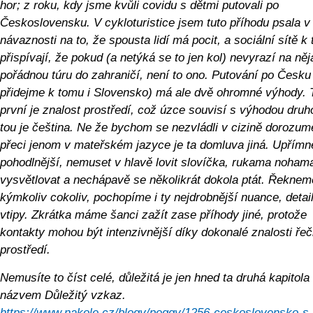
hor; z roku, kdy jsme kvůli covidu s dětmi putovali po
Československu. V cykloturistice jsem tuto příhodu psala v
návaznosti na to, že spousta lidí má pocit, a sociální sítě k
přispívají, že pokud (a netýká se to jen kol) nevyrazí na ně
pořádnou túru do zahraničí, není to ono. Putování po Česku
přidejme k tomu i Slovensko) má ale dvě ohromné výhody. 
první je znalost prostředí, což úzce souvisí s výhodou druh
tou je čeština. Ne že bychom se nezvládli v cizině dorozumě
přeci jenom v mateřském jazyce je ta domluva jiná. Upřímně
pohodlnější, nemuset v hlavě lovit slovíčka, rukama noham
vysvětlovat a nechápavě se několikrát dokola ptát. Řeknem
kýmkoliv cokoliv, pochopíme i ty nejdrobnější nuance, detai
vtipy. Zkrátka máme šanci zažít zase příhody jiné, protože
kontakty mohou být intenzivnější díky dokonalé znalosti řeč
prostředí.
Nemusíte to číst celé, důležitá je jen hned ta druhá kapitola
názvem Důležitý vzkaz.
https://www.nakole.cz/blogy/peggy/1256-ceskoslovensko-s-