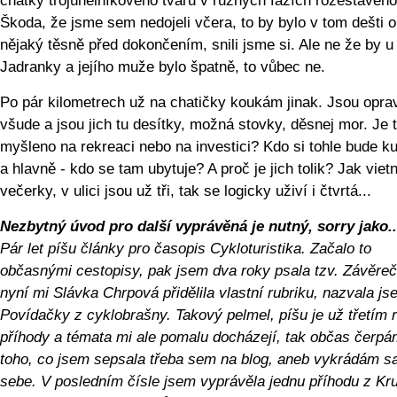
chatky trojúhelníkového tvaru v různých fázích rozestavěno
Škoda, že jsme sem nedojeli včera, to by bylo v tom dešti o
nějaký těsně před dokončením, snili jsme si. Ale ne že by u
Jadranky a jejího muže bylo špatně, to vůbec ne.
Po pár kilometrech už na chatičky koukám jinak. Jsou opra
všude a jsou jich tu desítky, možná stovky, děsnej mor. Je 
myšleno na rekreaci nebo na investici? Kdo si tohle bude k
a hlavně - kdo se tam ubytuje? A proč je jich tolik? Jak vie
večerky, v ulici jsou už tři, tak se logicky uživí i čtvrtá...
Nezbytný úvod pro další vyprávěná je nutný, sorry jako..
Pár let píšu články pro časopis Cykloturistika. Začalo to
občasnými cestopisy, pak jsem dva roky psala tzv. Závěreč
nyní mi Slávka Chrpová přidělila vlastní rubriku, nazvala jse
Povídačky z cyklobrašny. Takový pelmel, píšu je už třetím 
příhody a témata mi ale pomalu docházejí, tak občas čerpá
toho, co jsem sepsala třeba sem na blog, aneb vykrádám 
sebe. V posledním čísle jsem vyprávěla jednu příhodu z Kr