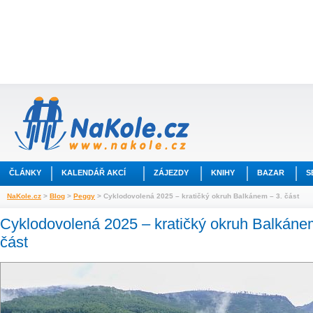
ČLÁNKY
KALENDÁŘ AKCÍ
ZÁJEZDY
KNIHY
BAZAR
S
NaKole.cz
>
Blog
>
Peggy
> Cyklodovolená 2025 – kratičký okruh Balkánem – 3. část
Cyklodovolená 2025 – kratičký okruh Balkáne
část