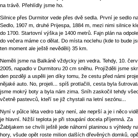
na trávě. Přehlídly jsme ho.
Silnice přes Durmitor vede přes dvě sedla. První je sedlo 
Sedlo, 1907 m, druhé Prijespa, 1884 m, mezi nimi silnice k
do 1700. Startovní výška je 1400 metrů. Fajn plán na odpol
do večera máme co dělat. Do místa noclehu (kde to bude j
ten moment ale ještě nevěděli) 35 km.
Neměli jsme na Balkáně vždycky jen vedra. Tehdy, 10. čer
2005, napadlo v Durmitoru 20 cm sněhu. Projížděli jsme skr
den později a uspěli jen díky tomu, že cestu před námi proje
nějaké auto. No, projeli... spíš protlačili, cesta byla šutrovat
jsme mokrý boty a byla nám zima. Sníh zaskočil tehdy vše
včetně pastevců, kteří se již chystali na letní sezónu...
Nyní v půlce léta vedro taky není, ale neprší a je i něco vidě
je hlavní. Nižší teplota je při stoupání docela příjemná. Za
Žabljakem se chvíli ještě jede náhorní planinou s výhledy na
hory, všude opět roste milion dalších dřevěných domků, op