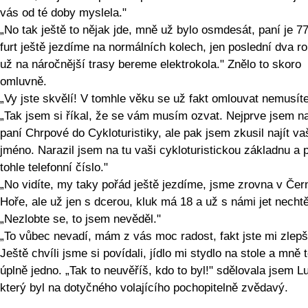
vás od té doby myslela."
„No tak ještě to nějak jde, mně už bylo osmdesát, paní je 77
furt ještě jezdíme na normálních kolech, jen poslední dva ro
už na náročnější trasy bereme elektrokola." Znělo to skoro
omluvně.
„Vy jste skvělí! V tomhle věku se už fakt omlouvat nemusíte
„Tak jsem si říkal, že se vám musím ozvat. Nejprve jsem n
paní Chrpové do Cykloturistiky, ale pak jsem zkusil najít va
jméno. Narazil jsem na tu vaši cykloturistickou základnu a 
tohle telefonní číslo."
„No vidíte, my taky pořád ještě jezdíme, jsme zrovna v Čer
Hoře, ale už jen s dcerou, kluk má 18 a už s námi jet nechtě
„Nezlobte se, to jsem nevěděl."
„To vůbec nevadí, mám z vás moc radost, fakt jste mi zlepši
Ještě chvíli jsme si povídali, jídlo mi stydlo na stole a mně 
úplně jedno. „Tak to neuvěříš, kdo to byl!" sdělovala jsem L
který byl na dotyčného volajícího pochopitelně zvědavý.