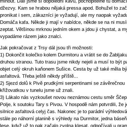
minout. Dali jsme si dopolední kávu, pochopitelně tu domácí
džezvy. Kam se hrabou nějaká pressa apod. Bohužel to zač
pronikat i sem, zákazníci je vyžadují, ale my naopak vyžad
Domáča kafa. Někde ji mají v nabídce, někde se na ni mus
zeptat. Většinou mrknou jedním okem a jdou ji chystat, a m
vypadáme rázem jako znalci.
Jak pokračovat z Trsy dál jsou tři možnosti:
1) Dokončit kolečko kolem Durmitoru a vrátit se do Žabljak
druhou stranou. Tuto trasu jsme nikdy nejeli a musí to být 
objet celý okruh kaňonem Sušice. Cesta by už také měla bý
asfaltová. Třeba ještě někdy příště...
2) Sjezd dolů k Pivě prudkými serpentinami se závěrečnou
křižovatkou v tunelu jsme už znali.
3) Lákalo nás vyzkoušet novou neznámou cestu směr Šče
Polje, k soutoku Tary s Pivou. V hospodě nám potvrdili, že j
silnice asfaltová celyj čas. Nakonec je to parádní výhledová
stále po náhorní planině s výhledy na Durmitor, jedna báseň
lese, když už to pak začalo zvolna klesat, odpočívali u pr