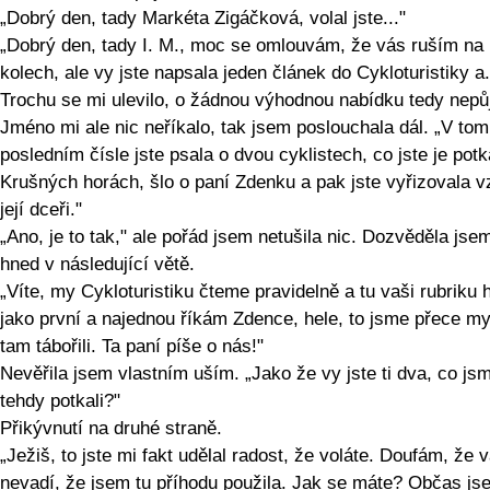
„Dobrý den, tady Markéta Zigáčková, volal jste..."
„Dobrý den, tady I. M., moc se omlouvám, že vás ruším na
kolech, ale vy jste napsala jeden článek do Cykloturistiky a.
Trochu se mi ulevilo, o žádnou výhodnou nabídku tedy nepůj
Jméno mi ale nic neříkalo, tak jsem poslouchala dál. „V tom
posledním čísle jste psala o dvou cyklistech, co jste je potk
Krušných horách, šlo o paní Zdenku a pak jste vyřizovala 
její dceři."
„Ano, je to tak," ale pořád jsem netušila nic. Dozvěděla jse
hned v následující větě.
„Víte, my Cykloturistiku čteme pravidelně a tu vaši rubriku 
jako první a najednou říkám Zdence, hele, to jsme přece my
tam tábořili. Ta paní píše o nás!"
Nevěřila jsem vlastním uším. „Jako že vy jste ti dva, co js
tehdy potkali?"
Přikývnutí na druhé straně.
„Ježiš, to jste mi fakt udělal radost, že voláte. Doufám, že 
nevadí, že jsem tu příhodu použila. Jak se máte? Občas js