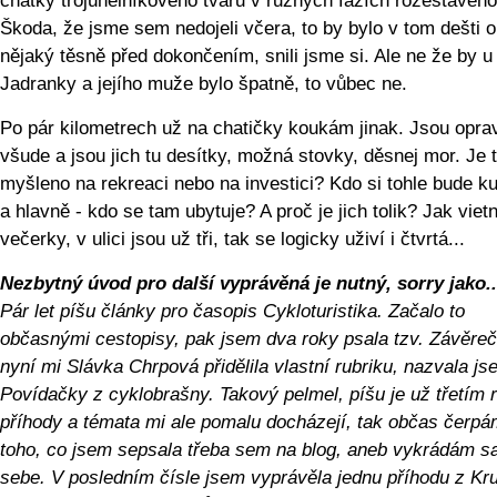
chatky trojúhelníkového tvaru v různých fázích rozestavěno
Škoda, že jsme sem nedojeli včera, to by bylo v tom dešti o
nějaký těsně před dokončením, snili jsme si. Ale ne že by u
Jadranky a jejího muže bylo špatně, to vůbec ne.
Po pár kilometrech už na chatičky koukám jinak. Jsou opra
všude a jsou jich tu desítky, možná stovky, děsnej mor. Je 
myšleno na rekreaci nebo na investici? Kdo si tohle bude k
a hlavně - kdo se tam ubytuje? A proč je jich tolik? Jak vie
večerky, v ulici jsou už tři, tak se logicky uživí i čtvrtá...
Nezbytný úvod pro další vyprávěná je nutný, sorry jako..
Pár let píšu články pro časopis Cykloturistika. Začalo to
občasnými cestopisy, pak jsem dva roky psala tzv. Závěreč
nyní mi Slávka Chrpová přidělila vlastní rubriku, nazvala jse
Povídačky z cyklobrašny. Takový pelmel, píšu je už třetím 
příhody a témata mi ale pomalu docházejí, tak občas čerpá
toho, co jsem sepsala třeba sem na blog, aneb vykrádám 
sebe. V posledním čísle jsem vyprávěla jednu příhodu z Kr