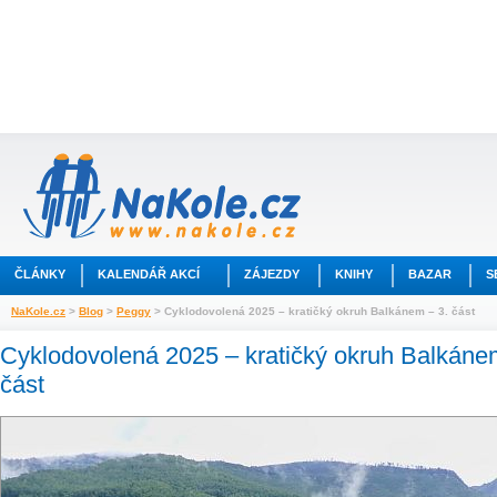
ČLÁNKY
KALENDÁŘ AKCÍ
ZÁJEZDY
KNIHY
BAZAR
S
NaKole.cz
>
Blog
>
Peggy
> Cyklodovolená 2025 – kratičký okruh Balkánem – 3. část
Cyklodovolená 2025 – kratičký okruh Balkáne
část