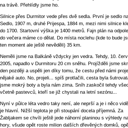
na trávě. Přehlídly jsme ho.
Silnice přes Durmitor vede přes dvě sedla. První je sedlo 
Sedlo, 1907 m, druhé Prijespa, 1884 m, mezi nimi silnice k
do 1700. Startovní výška je 1400 metrů. Fajn plán na odpol
do večera máme co dělat. Do místa noclehu (kde to bude j
ten moment ale ještě nevěděli) 35 km.
Neměli jsme na Balkáně vždycky jen vedra. Tehdy, 10. čer
2005, napadlo v Durmitoru 20 cm sněhu. Projížděli jsme skr
den později a uspěli jen díky tomu, že cestu před námi proje
nějaké auto. No, projeli... spíš protlačili, cesta byla šutrovat
jsme mokrý boty a byla nám zima. Sníh zaskočil tehdy vše
včetně pastevců, kteří se již chystali na letní sezónu...
Nyní v půlce léta vedro taky není, ale neprší a je i něco vidě
je hlavní. Nižší teplota je při stoupání docela příjemná. Za
Žabljakem se chvíli ještě jede náhorní planinou s výhledy na
hory, všude opět roste milion dalších dřevěných domků, op