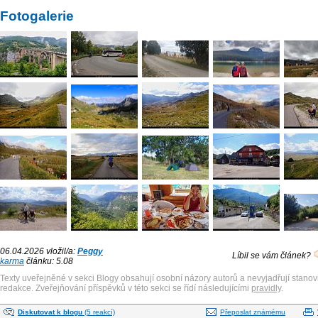
Fotogalerie
06.04.2026 vložil/a:
Peggy
Líbil se vám článek?
karma
článku: 5.08
Texty uveřejněné v sekci Blogy obsahují osobní názory autorů a nevyjadřují stanov
redakce. Zveřejňování příspěvků v této sekci se řídí následujícími
pravidly
.
Diskutovat k blogu
(5 reakcí)
Přeposlat známému