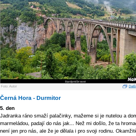
Foto: Autor
Další
Černá Hora - Durmitor
5. den
Jadranka ráno smaží palačinky, mažeme si je nutelou a do
marmeládou, padají do nás jak... Než mi došlo, že ta hrom
není jen pro nás, ale že je dělala i pro svoji rodinu. Okamžit