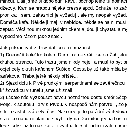
minout. Dali jsme si dopolední kávu, pochopitelně tu domácí
džezvy. Kam se hrabou nějaká pressa apod. Bohužel to zač
pronikat i sem, zákazníci je vyžadují, ale my naopak vyžad
Domáča kafa. Někde ji mají v nabídce, někde se na ni mus
zeptat. Většinou mrknou jedním okem a jdou ji chystat, a m
vypadáme rázem jako znalci.
Jak pokračovat z Trsy dál jsou tři možnosti:
1) Dokončit kolečko kolem Durmitoru a vrátit se do Žabljak
druhou stranou. Tuto trasu jsme nikdy nejeli a musí to být 
objet celý okruh kaňonem Sušice. Cesta by už také měla bý
asfaltová. Třeba ještě někdy příště...
2) Sjezd dolů k Pivě prudkými serpentinami se závěrečnou
křižovatkou v tunelu jsme už znali.
3) Lákalo nás vyzkoušet novou neznámou cestu směr Šče
Polje, k soutoku Tary s Pivou. V hospodě nám potvrdili, že j
silnice asfaltová celyj čas. Nakonec je to parádní výhledová
stále po náhorní planině s výhledy na Durmitor, jedna báseň
lese, když už to pak začalo zvolna klesat, odpočívali u pr