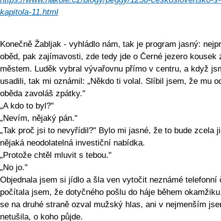
kapitola-11.html
Konečně Žabljak - vyhládlo nám, tak je program jasný: nejp
oběd, pak zajímavosti, zde tedy jde o Černé jezero kousek 
městem. Luděk vybral vývařovnu přímo v centru, a když js
usadili, tak mi oznámil: „Někdo ti volal. Slíbil jsem, že mu o
oběda zavoláš zpátky."
„A kdo to byl?"
„Nevím, nějaký pán."
„Tak proč jsi to nevyřídil?" Bylo mi jasné, že to bude zcela j
nějaká neodolatelná investiční nabídka.
„Protože chtěl mluvit s tebou."
„No jo."
Objednala jsem si jídlo a šla ven vytočit neznámé telefonní 
počítala jsem, že dotyčného pošlu do háje během okamžiku
se na druhé straně ozval mužský hlas, ani v nejmenším js
netušila, o koho půjde.