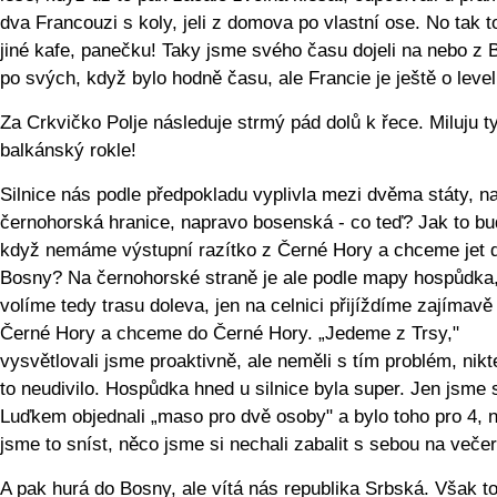
dva Francouzi s koly, jeli z domova po vlastní ose. No tak to
jiné kafe, panečku! Taky jsme svého času dojeli na nebo z 
po svých, když bylo hodně času, ale Francie je ještě o level
Za Crkvičko Polje následuje strmý pád dolů k řece. Miluju t
balkánský rokle!
Silnice nás podle předpokladu vyplivla mezi dvěma státy, n
černohorská hranice, napravo bosenská - co teď? Jak to bu
když nemáme výstupní razítko z Černé Hory a chceme jet 
Bosny? Na černohorské straně je ale podle mapy hospůdka
volíme tedy trasu doleva, jen na celnici přijíždíme zajímavě 
Černé Hory a chceme do Černé Hory. „Jedeme z Trsy,"
vysvětlovali jsme proaktivně, ale neměli s tím problém, nikt
to neudivilo. Hospůdka hned u silnice byla super. Jen jsme s
Luďkem objednali „maso pro dvě osoby" a bylo toho pro 4, 
jsme to sníst, něco jsme si nechali zabalit s sebou na večer
A pak hurá do Bosny, ale vítá nás republika Srbská. Však to