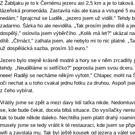
Z Žabljaku je to k Černému jezeru asi 2,5 km a je to taková
lázeňská promenáda. Zastavila nás ale kasa a vstupné 5 eu
nedám," šprajcnul se Luděk, „jezero jsem už viděl." Tehdy b
zadarmo. Šárka ho ale neviděla. „Tak prosím jedno dítě a j
dospělý," oslovila jsem výběrčího. „Kolik má let?" ukázal na
dítě. „Čtrnáct," zalhala jsem, ale nebylo mi to nic platné. „Ta
už dospělácká sazba, prosím 10 euro."
Jezero bylo stejně krásně modré a hory se v něm zrcadlily 
tehdy. „Neuděláme si selfíčko?" poprosila jsem svou dceru.
neee! Raději se necháme někým vyfotit." Chlapec mohl na 
oči nechat a u toho cvakal jednu fotku za druhou. Aspoň js
z čeho vybírat.
Vrátily jsme se zpět a mezi davy lidí taťka nikde. Nedomluvi
se, kde bude čekat, docela blbá situace. Do vysílačky nere
tak to bude někde daleko. Nechtěla jsem platit drahý roamin
musely jsme se tedy vrátit k té restauraci, kde jsem se připo
wifi a zavolala mu. Tak byl ještě kousek od jezera a válel s