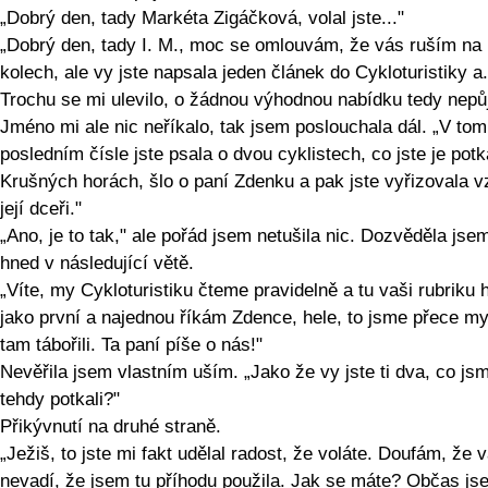
„Dobrý den, tady Markéta Zigáčková, volal jste..."
„Dobrý den, tady I. M., moc se omlouvám, že vás ruším na
kolech, ale vy jste napsala jeden článek do Cykloturistiky a.
Trochu se mi ulevilo, o žádnou výhodnou nabídku tedy nepůj
Jméno mi ale nic neříkalo, tak jsem poslouchala dál. „V tom
posledním čísle jste psala o dvou cyklistech, co jste je potk
Krušných horách, šlo o paní Zdenku a pak jste vyřizovala 
její dceři."
„Ano, je to tak," ale pořád jsem netušila nic. Dozvěděla jse
hned v následující větě.
„Víte, my Cykloturistiku čteme pravidelně a tu vaši rubriku 
jako první a najednou říkám Zdence, hele, to jsme přece my
tam tábořili. Ta paní píše o nás!"
Nevěřila jsem vlastním uším. „Jako že vy jste ti dva, co js
tehdy potkali?"
Přikývnutí na druhé straně.
„Ježiš, to jste mi fakt udělal radost, že voláte. Doufám, že 
nevadí, že jsem tu příhodu použila. Jak se máte? Občas js