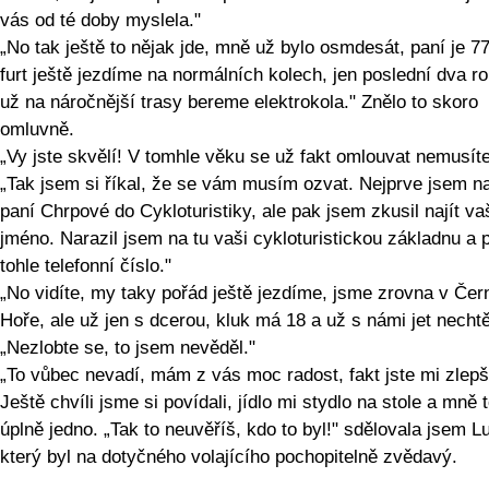
vás od té doby myslela."
„No tak ještě to nějak jde, mně už bylo osmdesát, paní je 77
furt ještě jezdíme na normálních kolech, jen poslední dva ro
už na náročnější trasy bereme elektrokola." Znělo to skoro
omluvně.
„Vy jste skvělí! V tomhle věku se už fakt omlouvat nemusíte
„Tak jsem si říkal, že se vám musím ozvat. Nejprve jsem n
paní Chrpové do Cykloturistiky, ale pak jsem zkusil najít va
jméno. Narazil jsem na tu vaši cykloturistickou základnu a 
tohle telefonní číslo."
„No vidíte, my taky pořád ještě jezdíme, jsme zrovna v Čer
Hoře, ale už jen s dcerou, kluk má 18 a už s námi jet nechtě
„Nezlobte se, to jsem nevěděl."
„To vůbec nevadí, mám z vás moc radost, fakt jste mi zlepši
Ještě chvíli jsme si povídali, jídlo mi stydlo na stole a mně 
úplně jedno. „Tak to neuvěříš, kdo to byl!" sdělovala jsem L
který byl na dotyčného volajícího pochopitelně zvědavý.