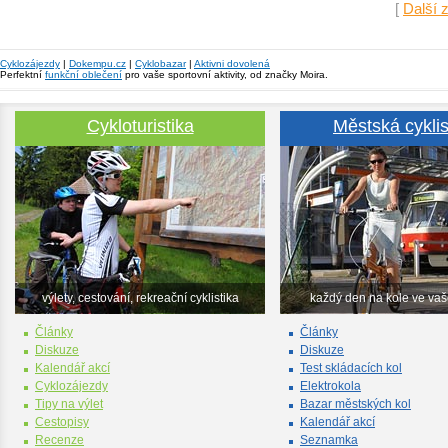
[
Další 
Cyklozájezdy
|
Dokempu.cz
|
Cyklobazar
|
Aktivni dovolená
Perfektní
funkční oblečení
pro vaše sportovní aktivity, od značky Moira.
Cykloturistika
Městská cyklis
výlety, cestování, rekreační cyklistika
každý den na kole ve va
Články
Články
Diskuze
Diskuze
Kalendář akcí
Test skládacích kol
Cyklozájezdy
Elektrokola
Tipy na výlet
Bazar městských kol
Cestopisy
Kalendář akcí
Recenze
Seznamka