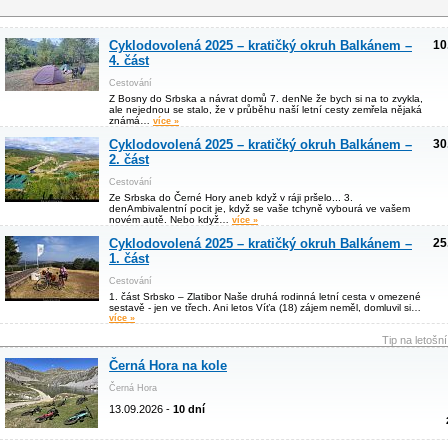
Cyklodovolená 2025 – kratičký okruh Balkánem –
10
4. část
Cestování
Z Bosny do Srbska a návrat domů 7. denNe že bych si na to zvykla,
ale nejednou se stalo, že v průběhu naší letní cesty zemřela nějaká
známá…
více »
Cyklodovolená 2025 – kratičký okruh Balkánem –
30
2. část
Cestování
Ze Srbska do Černé Hory aneb když v ráji pršelo... 3.
denAmbivalentní pocit je, když se vaše tchyně vybourá ve vašem
novém autě. Nebo když…
více »
Cyklodovolená 2025 – kratičký okruh Balkánem –
25
1. část
Cestování
1. část Srbsko – Zlatibor Naše druhá rodinná letní cesta v omezené
sestavě - jen ve třech. Ani letos Víťa (18) zájem neměl, domluvil si…
více »
Tip na letošn
Černá Hora na kole
Černá Hora
13.09.2026 -
10 dní