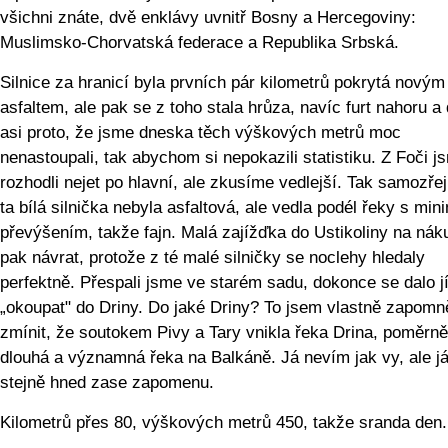
všichni znáte, dvě enklávy uvnitř Bosny a Hercegoviny:
Muslimsko-Chorvatská federace a Republika Srbská.
Silnice za hranicí byla prvních pár kilometrů pokrytá novým
asfaltem, ale pak se z toho stala hrůza, navíc furt nahoru a 
asi proto, že jsme dneska těch výškových metrů moc
nenastoupali, tak abychom si nepokazili statistiku. Z Foči j
rozhodli nejet po hlavní, ale zkusíme vedlejší. Tak samozře
ta bílá silnička nebyla asfaltová, ale vedla podél řeky s mi
převýšením, takže fajn. Malá zajížďka do Ustikoliny na nák
pak návrat, protože z té malé silničky se noclehy hledaly
perfektně. Přespali jsme ve starém sadu, dokonce se dalo jí
„okoupat" do Driny. Do jaké Driny? To jsem vlastně zapomn
zmínit, že soutokem Pivy a Tary vnikla řeka Drina, poměrně
dlouhá a významná řeka na Balkáně. Já nevím jak vy, ale já
stejně hned zase zapomenu.
Kilometrů přes 80, výškových metrů 450, takže sranda den.