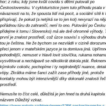
hor; z roku, kdy jsme kvůli covidu s dětmi putovali po
Československu. V cykloturistice jsem tuto příhodu psala v
návaznosti na to, že spousta lidí má pocit, a sociální sítě k
přispívají, že pokud (a netýká se to jen kol) nevyrazí na ně
pořádnou túru do zahraničí, není to ono. Putování po Česku
přidejme k tomu i Slovensko) má ale dvě ohromné výhody. 
první je znalost prostředí, což úzce souvisí s výhodou druh
tou je čeština. Ne že bychom se nezvládli v cizině dorozumě
přeci jenom v mateřském jazyce je ta domluva jiná. Upřímně
pohodlnější, nemuset v hlavě lovit slovíčka, rukama noham
vysvětlovat a nechápavě se několikrát dokola ptát. Řeknem
kýmkoliv cokoliv, pochopíme i ty nejdrobnější nuance, detai
vtipy. Zkrátka máme šanci zažít zase příhody jiné, protože
kontakty mohou být intenzivnější díky dokonalé znalosti řeč
prostředí.
Nemusíte to číst celé, důležitá je jen hned ta druhá kapitola
názvem Důležitý vzkaz.
https://www.nakole.cz/blogy/peggy/1256-ceskoslovensko-s-