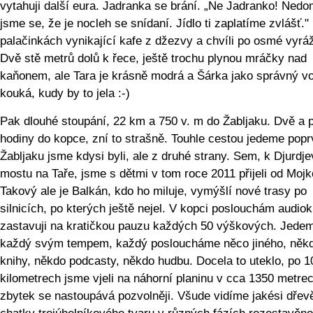
vytahuji další eura. Jadranka se brání. „Ne Jadranko! Nedom
jsme se, že je nocleh se snídaní. Jídlo ti zaplatíme zvlášť."
palačinkách vynikající kafe z džezvy a chvíli po osmé vyrá
Dvě stě metrů dolů k řece, ještě trochu plynou mráčky nad
kaňonem, ale Tara je krásně modrá a Šárka jako správný v
kouká, kudy by to jela :-)
Pak dlouhé stoupání, 22 km a 750 v. m do Žabljaku. Dvě a p
hodiny do kopce, zní to strašně. Touhle cestou jedeme popr
Žabljaku jsme kdysi byli, ale z druhé strany. Sem, k Djurdj
mostu na Taře, jsme s dětmi v tom roce 2011 přijeli od Moj
Takový ale je Balkán, kdo ho miluje, vymýšlí nové trasy po
silnicích, po kterých ještě nejel. V kopci poslouchám audiok
zastavuji na kratičkou pauzu každých 50 výškových. Jedem
každý svým tempem, každý posloucháme něco jiného, něk
knihy, někdo podcasty, někdo hudbu. Docela to uteklo, po 1
kilometrech jsme vjeli na náhorní planinu v cca 1350 metrec
zbytek se nastoupává pozvolněji. Všude vidíme jakési dřev