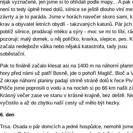
nijak vyznačené, jen jsme si to ohlídali podle mapy... A pak 
není to tedy úplně hned dolů, silnice se ještě dlouho vlní me
závrty a je to paráda. Jsme v horách navečer skoro sami, 
krav a obyvatel letních obydlí - takzvaných katunů. Pár jich 
poblíž silnice, prodávají mléko a sýry - moc se mi to líbí, rá
pozoruji: malý domek, u něj políčko, kravka, slepice, pes. 
začala nedejbože válka nebo nějaká katastrofa, tady jsou
soběstační.
Pak to finálně začalo klesat asi na 1400 m na náhorní plani
hory před námi už patří Bosně, jde o pohoří Maglič, Bioč a V
Z okraje náhorní planiny padají strmě stráně dolů k řece Piv
Pišče jsme poprosili o vodu a na nocleh si po 66 km našli zá
Krásný večer zase ve stanu v krásné krajině, bez deště. N
vyčistilo a až do zbytku naší cesty už mělo být hezky.
6. den
Trsa. Osada o pár domcích a jedné hospůdce, nemohli jsme 