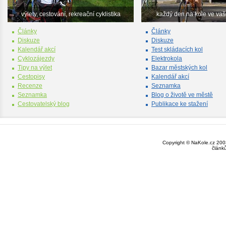
výlety, cestování, rekreační cyklistika
každý den na kole ve va
Články
Články
Diskuze
Diskuze
Kalendář akcí
Test skládacích kol
Cyklozájezdy
Elektrokola
Tipy na výlet
Bazar městských kol
Cestopisy
Kalendář akcí
Recenze
Seznamka
Seznamka
Blog o životě ve městě
Cestovatelský blog
Publikace ke stažení
Copyright © NaKole.cz 2003
článk