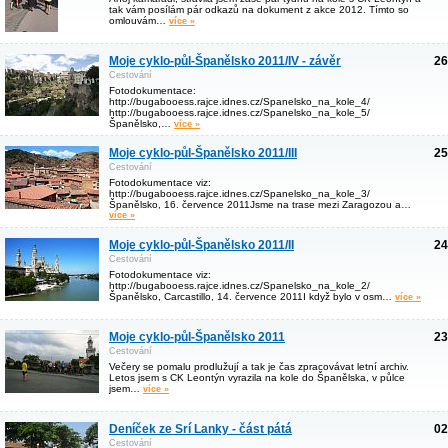
tak vám posílám pár odkazů na dokument z akce 2012. Tímto so
omlouvám…
více »
Moje cyklo-půl-Španělsko 2011/IV - závěr
26
Cestování
Fotodokumentace:
http://bugabooess.rajce.idnes.cz/Spanelsko_na_kole_4/
http://bugabooess.rajce.idnes.cz/Spanelsko_na_kole_5/
Španělsko,…
více »
Moje cyklo-půl-Španělsko 2011/III
25
Cestování
Fotodokumentace viz:
http://bugabooess.rajce.idnes.cz/Spanelsko_na_kole_3/
Španělsko, 16. července 2011Jsme na trase mezi Zaragozou a…
více »
Moje cyklo-půl-Španělsko 2011/II
24
Cestování
Fotodokumentace viz:
http://bugabooess.rajce.idnes.cz/Spanelsko_na_kole_2/
Španělsko, Carcastillo, 14. července 2011I když bylo v osm…
více »
Moje cyklo-půl-Španělsko 2011
23
Cestování
Večery se pomalu prodlužují a tak je čas zpracovávat letní archiv.
Letos jsem s CK Leontýn vyrazila na kole do Španělska, v půlce
jsem…
více »
Deníček ze Srí Lanky - část pátá
02
Cestování