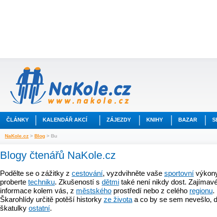
ČLÁNKY
KALENDÁŘ AKCÍ
ZÁJEZDY
KNIHY
BAZAR
S
NaKole.cz
>
Blog
> Bu
Blogy čtenářů NaKole.cz
Podělte se o zážitky z
cestování
, vyzdvihněte vaše
sportovní
výkony
proberte
techniku
. Zkušeností s
dětmi
také není nikdy dost. Zajímavé
informace kolem vás, z
městského
prostředí nebo z celého
regionu
.
Škarohlídy určitě potěší historky
ze života
a co by se sem nevešlo, d
škatulky
ostatní
.