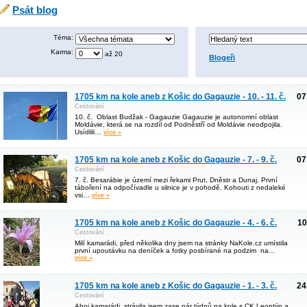
Psát blog
Téma:
Karma:
až 20
Blogeři
1705 km na kole aneb z Košic do Gagauzie - 10. - 11. č.
07
Cestování
10. č. Oblast Budžak - Gagauzie Gagauzie je autonomní oblast
Moldávie, která se na rozdíl od Podněstří od Moldávie neodpojila.
Usídlili…
více »
1705 km na kole aneb z Košic do Gagauzie - 7. - 9. č.
07
Cestování
7. č. Besarábie je území mezi řekami Prut, Dněstr a Dunaj. První
táboření na odpočívadle u silnice je v pohodě. Kohouti z nedaleké
vsi…
více »
1705 km na kole aneb z Košic do Gagauzie - 4. - 6. č.
10
Cestování
Milí kamarádi, před několika dny jsem na stránky NaKole.cz umístila
první upoutávku na deníček a fotky posbírané na podzim na…
více »
1705 km na kole aneb z Košic do Gagauzie - 1. - 3. č.
24
Cestování
Ahoj kamarádi, strávila jsem zase pár týdnů na kole s CK Leontýn a