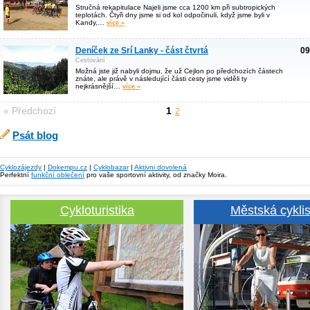
Stručná rekapitulace Najeli jsme cca 1200 km při subtropických
teplotách. Čtyři dny jsme si od kol odpočinuli, když jsme byli v
Kandy,…
více »
Deníček ze Srí Lanky - část čtvrtá
09
Cestování
Možná jste již nabyli dojmu, že už Cejlon po předchozích částech
znáte, ale právě v následující části cesty jsme viděli ty
nejkrásnější…
více »
« Předchozí
1
2
Psát blog
Cyklozájezdy
|
Dokempu.cz
|
Cyklobazar
|
Aktivni dovolená
Perfektní
funkční oblečení
pro vaše sportovní aktivity, od značky Moira.
Cykloturistika
Městská cyklis