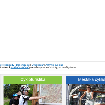
Cyklozájezdy
|
Dokempu.cz
|
Cyklobazar
|
Aktivni dovolená
Perfektní
funkční oblečení
pro vaše sportovní aktivity, od značky Moira.
Cykloturistika
Městská cyklis