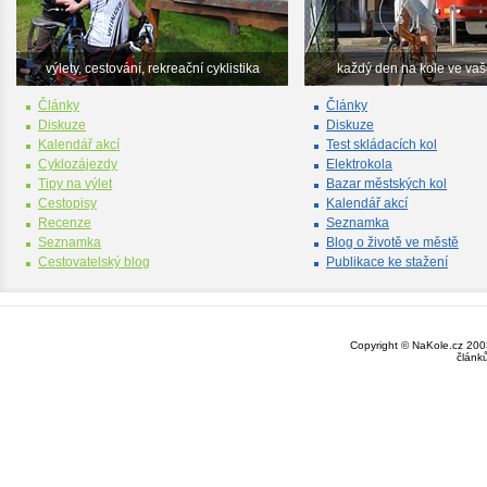
výlety, cestování, rekreační cyklistika
každý den na kole ve va
Články
Články
Diskuze
Diskuze
Kalendář akcí
Test skládacích kol
Cyklozájezdy
Elektrokola
Tipy na výlet
Bazar městských kol
Cestopisy
Kalendář akcí
Recenze
Seznamka
Seznamka
Blog o životě ve městě
Cestovatelský blog
Publikace ke stažení
Copyright © NaKole.cz 2003
článk