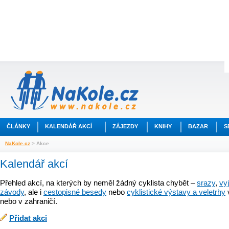
ČLÁNKY
KALENDÁŘ AKCÍ
ZÁJEZDY
KNIHY
BAZAR
S
NaKole.cz
> Akce
Kalendář akcí
Přehled akcí, na kterých by neměl žádný cyklista chybět –
srazy
,
vy
závody
, ale i
cestopisné besedy
nebo
cyklistické výstavy a veletrhy
nebo v zahraničí.
Přidat akci