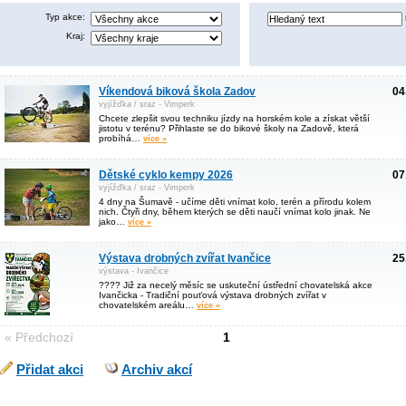
Typ akce:
Kraj:
Víkendová biková škola Zadov
04
vyjížďka / sraz - Vimperk
Chcete zlepšit svou techniku jízdy na horském kole a získat větší
jistotu v terénu? Přihlaste se do bikové školy na Zadově, která
probíhá…
více »
Dětské cyklo kempy 2026
07
vyjížďka / sraz - Vimperk
4 dny na Šumavě - učíme děti vnímat kolo, terén a přírodu kolem
nich. Čtyři dny, během kterých se děti naučí vnímat kolo jinak. Ne
jako…
více »
Výstava drobných zvířat Ivančice
25
výstava - Ivančice
???? Již za necelý měsíc se uskuteční ústřední chovatelská akce
Ivančicka - Tradiční pouťová výstava drobných zvířat v
chovatelském areálu…
více »
« Předchozí
1
Přidat akci
Archiv akcí